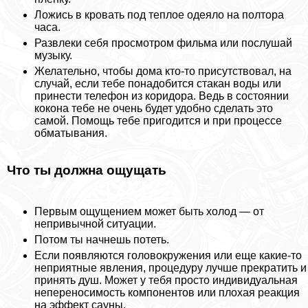
Ложись в кровать под теплое одеяло на полтора
часа.
Развлеки себя просмотром фильма или послушай
музыку.
Желательно, чтобы дома кто-то присутствовал, на
случай, если тебе понадобится стакан воды или
принести телефон из коридора. Ведь в состоянии
кокона тебе не очень будет удобно сделать это
самой. Помощь тебе пригодится и при процессе
обматывания.
Что ты должна ощущать
Первым ощущением может быть холод — от
непривычной ситуации.
Потом ты начнешь потеть.
Если появляются головокружения или еще какие-то
неприятные явления, процедуру лучше прекратить и
принять душ. Может у тебя просто индивидуальная
непереносимость компонентов или плохая реакция
на эффект сауны.