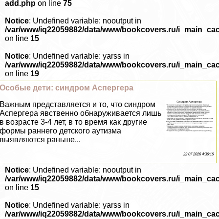
add.php
on line
75
Notice
: Undefined variable: nooutput in
/var/www/iq22059882/data/www/bookcovers.ru/i_main_ca
on line
15
Notice
: Undefined variable: yarss in
/var/www/iq22059882/data/www/bookcovers.ru/i_main_ca
on line
19
Особые дети: синдром Аспергера
Важным представляется и то, что синдром
Аспергера явственно обнаруживается лишь
в возрасте 3-4 лет, в то время как другие
формы раннего детского аутизма
выявляются раньше...
22 07 2026 4:36:16
Notice
: Undefined variable: nooutput in
/var/www/iq22059882/data/www/bookcovers.ru/i_main_ca
on line
15
Notice
: Undefined variable: yarss in
/var/www/iq22059882/data/www/bookcovers.ru/i_main_ca