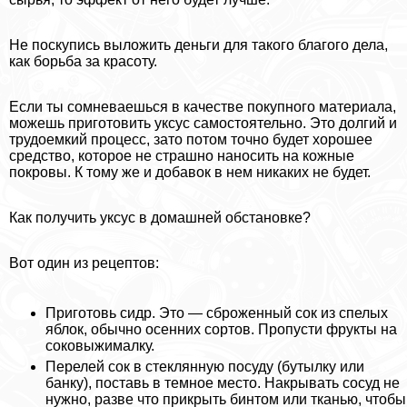
Не поскупись выложить деньги для такого благого дела,
как борьба за красоту.
Если ты сомневаешься в качестве покупного материала,
можешь приготовить уксус самостоятельно. Это долгий и
трудоемкий процесс, зато потом точно будет хорошее
средство, которое не страшно наносить на кожные
покровы. К тому же и добавок в нем никаких не будет.
Как получить уксус в домашней обстановке?
Вот один из рецептов:
Приготовь сидр. Это — сброженный сок из спелых
яблок, обычно осенних сортов. Пропусти фрукты на
соковыжималку.
Перелей сок в стеклянную посуду (бутылку или
банку), поставь в темное место. Накрывать сосуд не
нужно, разве что прикрыть бинтом или тканью, чтобы