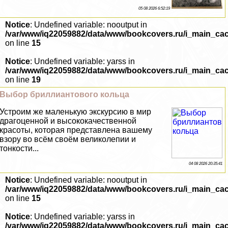
05 08 2026 6:52:19
Notice
: Undefined variable: nooutput in
/var/www/iq22059882/data/www/bookcovers.ru/i_main_ca
on line
15
Notice
: Undefined variable: yarss in
/var/www/iq22059882/data/www/bookcovers.ru/i_main_ca
on line
19
Выбор бриллиантового кольца
Устроим же маленькую экскурсию в мир
драгоценной и высококачественной
красоты, которая представлена вашему
взору во всём своём великолепии и
тонкости...
04 08 2026 20:35:41
Notice
: Undefined variable: nooutput in
/var/www/iq22059882/data/www/bookcovers.ru/i_main_ca
on line
15
Notice
: Undefined variable: yarss in
/var/www/iq22059882/data/www/bookcovers.ru/i_main_ca