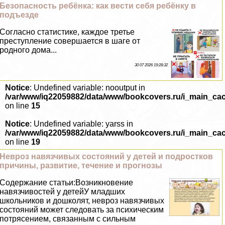
Безопасность ребёнка: как вести себя ребёнку в
подъезде
Согласно статистике, каждое третье
преступление совершается в шаге от
родного дома...
30 07 2026 19:28:32
Notice
: Undefined variable: nooutput in
/var/www/iq22059882/data/www/bookcovers.ru/i_main_ca
on line
15
Notice
: Undefined variable: yarss in
/var/www/iq22059882/data/www/bookcovers.ru/i_main_ca
on line
19
Невроз навязчивых состояний у детей и подростков
причины, развитие, течение и прогнозы
Содержание статьи:Возникновение
навязчивостей у детейУ младших
школьников и дошколят, невроз навязчивых
состояний может следовать за психическим
потрясением, связанным с сильным