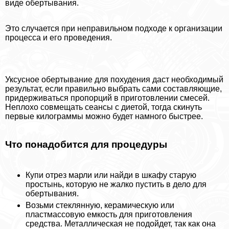
виде обертывания.
Это случается при неправильном подходе к организации
процесса и его проведения.
Уксусное обертывание для похудения даст необходимый
результат, если правильно выбрать сами составляющие,
придерживаться пропорций в приготовлении смесей.
Неплохо совмещать сеансы с диетой, тогда скинуть
первые килограммы можно будет намного быстрее.
Что понадобится для процедуры
Купи отрез марли или найди в шкафу старую
простынь, которую не жалко пустить в дело для
обертывания.
Возьми стеклянную, керамическую или
пластмассовую емкость для приготовления
средства. Металлическая не подойдет, так как она