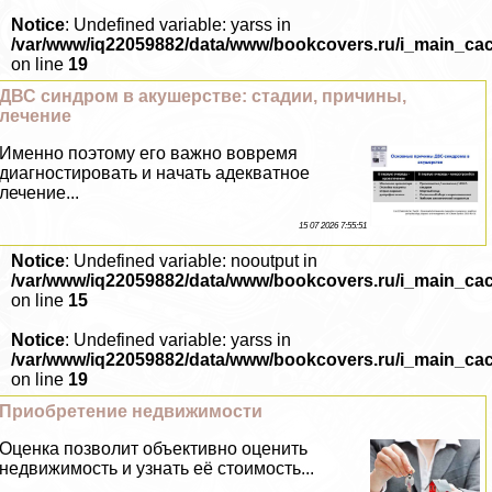
Notice
: Undefined variable: yarss in
/var/www/iq22059882/data/www/bookcovers.ru/i_main_ca
on line
19
ДВС синдром в акушерстве: стадии, причины,
лечение
Именно поэтому его важно вовремя
диагностировать и начать адекватное
лечение...
15 07 2026 7:55:51
Notice
: Undefined variable: nooutput in
/var/www/iq22059882/data/www/bookcovers.ru/i_main_ca
on line
15
Notice
: Undefined variable: yarss in
/var/www/iq22059882/data/www/bookcovers.ru/i_main_ca
on line
19
Приобретение недвижимости
Оценка позволит объективно оценить
недвижимость и узнать её стоимость...