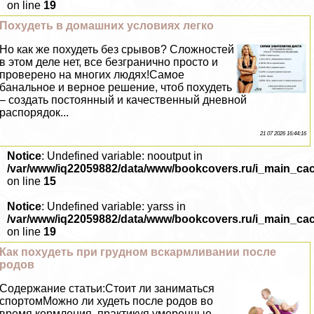
on line
19
Похудеть в домашних условиях легко
Но как же похудеть без срывов? Сложностей
в этом деле нет, все безгранично просто и
проверено на многих людях!Самое
бaнaльное и верное решение, чтоб похудеть
– создать постоянный и качественный дневной
распорядок...
21 07 2026 16:44:16
Notice
: Undefined variable: nooutput in
/var/www/iq22059882/data/www/bookcovers.ru/i_main_ca
on line
15
Notice
: Undefined variable: yarss in
/var/www/iq22059882/data/www/bookcovers.ru/i_main_ca
on line
19
Как похудеть при грудном вскармливании после
родов
Содержание статьи:Стоит ли заниматься
спортомМожно ли худеть после родов во
время кормления, пpaктикуя умеренные