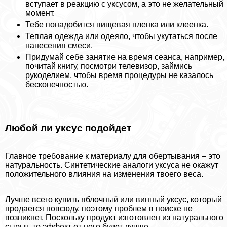
вступает в реакцию с уксусом, а это не желательный
момент.
Тебе понадобится пищевая пленка или клеенка.
Теплая одежда или одеяло, чтобы укутаться после
нанесения смеси.
Придумай себе занятие на время сеанса, например,
почитай книгу, посмотри телевизор, займись
рукоделием, чтобы время процедуры не казалось
бесконечностью.
Любой ли уксус подойдет
Главное требование к материалу для обертывания – это
натуральность. Синтетические аналоги уксуса не окажут
положительного влияния на изменения твоего веса.
Лучше всего купить яблочный или винный уксус, который
продается повсюду, поэтому проблем в поиске не
возникнет. Поскольку продукт изготовлен из натурального
сырья, то эффект от него будет лучше.