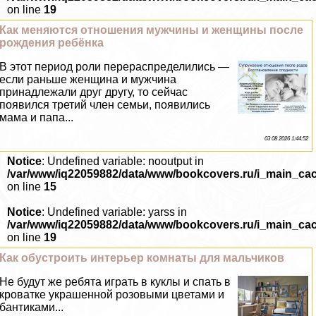
on line
19
Как меняются отношения мужчины и женщины после
рождения ребёнка
В этот период роли перераспределились —
если раньше женщина и мужчина
принадлежали друг другу, то сейчас
появился третий члeн семьи, появились
мама и папа...
03 08 2026 1:44:52
Notice
: Undefined variable: nooutput in
/var/www/iq22059882/data/www/bookcovers.ru/i_main_ca
on line
15
Notice
: Undefined variable: yarss in
/var/www/iq22059882/data/www/bookcovers.ru/i_main_ca
on line
19
Как обустроить интерьер комнаты для мальчиков
Не будут же ребята играть в куклы и спать в
кроватке украшенной розовыми цветами и
бантиками...