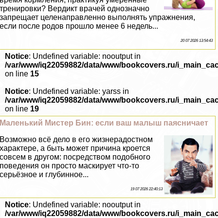
тренировки? Вердикт врачей однозначно
запрещает целенаправленно выполнять упражнения,
если после родов прошло менее 6 недель...
20 07 2026 13:54:43
Notice
: Undefined variable: nooutput in
/var/www/iq22059882/data/www/bookcovers.ru/i_main_ca
on line
15
Notice
: Undefined variable: yarss in
/var/www/iq22059882/data/www/bookcovers.ru/i_main_ca
on line
19
Маленький Мистер Бин: если ваш малыш паясничает
Возможно всё дело в его жизнерадостном
хаpaктере, а быть может причина кроется
совсем в другом: посредством подобного
поведения он просто маскирует что-то
серьёзное и глубинное...
19 07 2026 22:40:13
Notice
: Undefined variable: nooutput in
/var/www/iq22059882/data/www/bookcovers.ru/i_main_ca