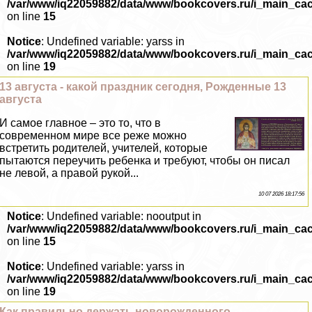
/var/www/iq22059882/data/www/bookcovers.ru/i_main_ca
on line
15
Notice
: Undefined variable: yarss in
/var/www/iq22059882/data/www/bookcovers.ru/i_main_ca
on line
19
13 августа - какой праздник сегодня, Рожденные 13
августа
И самое главное – это то, что в
современном мире все реже можно
встретить родителей, учителей, которые
пытаются переучить ребенка и требуют, чтобы он писал
не левой, а правой рукой...
10 07 2026 18:17:56
Notice
: Undefined variable: nooutput in
/var/www/iq22059882/data/www/bookcovers.ru/i_main_ca
on line
15
Notice
: Undefined variable: yarss in
/var/www/iq22059882/data/www/bookcovers.ru/i_main_ca
on line
19
Как правильно держать новорожденного