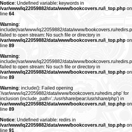
Notice
: Undefined variable: keywords in
/var/www/iq22059882/data/www/bookcovers.ru/i_top.php
on
line
64
Warning
:
include(/var/www/iq22059882/data/www/bookcovers.ru/redirs.p
failed to open stream: No such file or directory in
/var/www/iq22059882/data/www/bookcovers.ru/i_top.php
on
line
89
Warning
:
include(/var/www/iq22059882/data/www/bookcovers.ru/redirs.p
failed to open stream: No such file or directory in
/var/www/iq22059882/data/www/bookcovers.ru/i_top.php
on
line
89
Warning
: include(): Failed opening
'/var/www/iq22059882/data/www/bookcovers.ru/redirs.php' for
inclusion (include_path='.:/usr/share/pear:/usr/share/php') in
/var/www/iq22059882/data/www/bookcovers.ru/i_top.php
on
line
89
Notice
: Undefined variable: redirs in
/var/www/iq22059882/data/www/bookcovers.ru/i_top.php
on
line
91