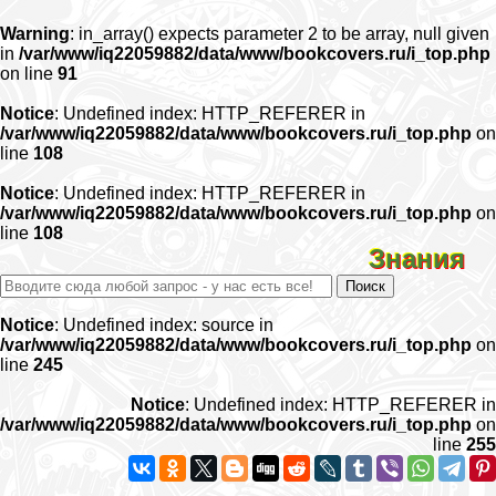
Warning
: in_array() expects parameter 2 to be array, null given
in
/var/www/iq22059882/data/www/bookcovers.ru/i_top.php
on line
91
Notice
: Undefined index: HTTP_REFERER in
/var/www/iq22059882/data/www/bookcovers.ru/i_top.php
on
line
108
Notice
: Undefined index: HTTP_REFERER in
/var/www/iq22059882/data/www/bookcovers.ru/i_top.php
on
line
108
Знания
Notice
: Undefined index: source in
/var/www/iq22059882/data/www/bookcovers.ru/i_top.php
on
line
245
Notice
: Undefined index: HTTP_REFERER in
/var/www/iq22059882/data/www/bookcovers.ru/i_top.php
on
line
255