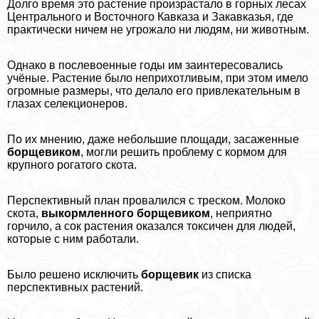
Долго время это растение произрастало в горных лесах
Центрального и Восточного Кавказа и Закавказья, где
пpaктически ничем не угрожало ни людям, ни животным.
Однако в послевоенные годы им заинтересовались
учёные. Растение было неприхотливым, при этом имело
огромные размеры, что делало его привлекательным в
глазах селекционеров.
По их мнению, даже небольшие площади, засаженные
борщевиком
, могли решить проблему с кормом для
крупного рогатого скота.
Перспективный план провалился с треском. Молоко
скота,
выкормленного борщевиком
, неприятно
горчило, а сок растения оказался токсичен для людей,
которые с ним работали.
Было решено исключить
борщевик
из списка
перспективных растений.