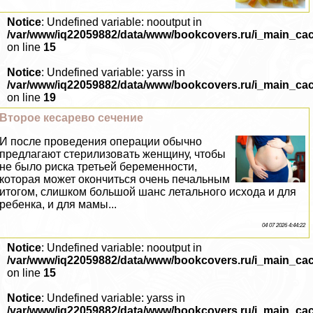
Notice
: Undefined variable: nooutput in
/var/www/iq22059882/data/www/bookcovers.ru/i_main_ca
on line
15
Notice
: Undefined variable: yarss in
/var/www/iq22059882/data/www/bookcovers.ru/i_main_ca
on line
19
Второе кесарево сечение
И после проведения операции обычно
предлагают стерилизовать женщину, чтобы
не было риска третьей беременности,
которая может окончиться очень печальным
итогом, слишком большой шанс летального исхода и для
ребенка, и для мамы...
04 07 2026 4:44:22
Notice
: Undefined variable: nooutput in
/var/www/iq22059882/data/www/bookcovers.ru/i_main_ca
on line
15
Notice
: Undefined variable: yarss in
/var/www/iq22059882/data/www/bookcovers.ru/i_main_ca