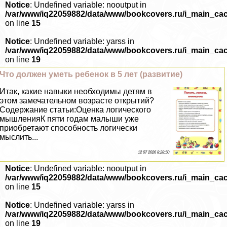
Notice
: Undefined variable: nooutput in
/var/www/iq22059882/data/www/bookcovers.ru/i_main_ca
on line
15
Notice
: Undefined variable: yarss in
/var/www/iq22059882/data/www/bookcovers.ru/i_main_ca
on line
19
Что должен уметь ребенок в 5 лет (развитие)
Итак, какие навыки необходимы детям в
этом замечательном возрасте открытий?
Содержание статьи:Оценка логического
мышленияК пяти годам малыши уже
приобретают способность логически
мыслить...
12 07 2026 8:28:50
Notice
: Undefined variable: nooutput in
/var/www/iq22059882/data/www/bookcovers.ru/i_main_ca
on line
15
Notice
: Undefined variable: yarss in
/var/www/iq22059882/data/www/bookcovers.ru/i_main_ca
on line
19