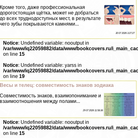
Кроме того, даже профессиональная
дорогостоящая щётка, может не добраться
до всех труднодоступных мест, в результате
чего зубы покрываются камнями...
30 07 2026 3:27:27
Notice
: Undefined variable: nooutput in
/var/www/iq22059882/data/www/bookcovers.ru/i_main_ca
on line
15
Notice
: Undefined variable: yarss in
/var/www/iq22059882/data/www/bookcovers.ru/i_main_ca
on line
19
Весы и телец: совместимость знаков зодиака
Совместимость знаков, взаимопонимание и
взаимоотношения между полами...
29 07 2026 11:58:36
Notice
: Undefined variable: nooutput in
/var/www/iq22059882/data/www/bookcovers.ru/i_main_ca
on line
15