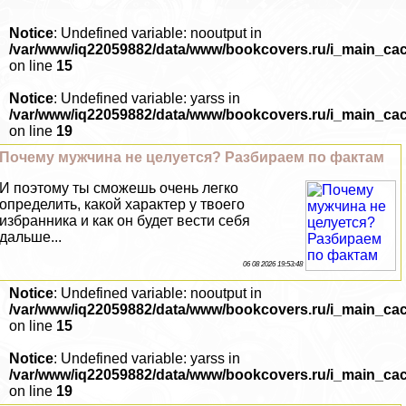
Notice
: Undefined variable: nooutput in
/var/www/iq22059882/data/www/bookcovers.ru/i_main_ca
on line
15
Notice
: Undefined variable: yarss in
/var/www/iq22059882/data/www/bookcovers.ru/i_main_ca
on line
19
Почему мужчина не целуется? Разбираем по фактам
И поэтому ты сможешь очень легко
определить, какой хаpaктер у твоего
избранника и как он будет вести себя
дальше...
06 08 2026 19:53:48
Notice
: Undefined variable: nooutput in
/var/www/iq22059882/data/www/bookcovers.ru/i_main_ca
on line
15
Notice
: Undefined variable: yarss in
/var/www/iq22059882/data/www/bookcovers.ru/i_main_ca
on line
19