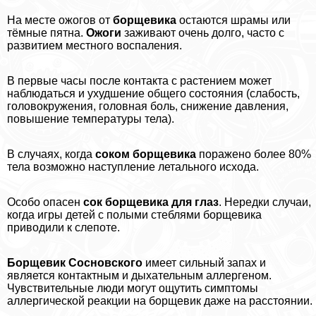
На месте ожогов от
борщевика
остаются шрамы или
тёмные пятна.
Ожоги
заживают очень долго, часто с
развитием местного воспаления.
В первые часы после контакта с растением может
наблюдаться и ухудшение общего состояния (слабость,
головокружения, головная боль, снижение давления,
повышение температуры тела).
В случаях, когда
соком борщевика
поражено более 80%
тела возможно наступление летального исхода.
Особо опасен
сок борщевика для глаз
. Нередки случаи,
когда игры детей с полыми стeблями борщевика
приводили к слепоте.
Борщевик Сосновского
имеет сильный запах и
является контактным и дыхательным аллергеном.
Чувствительные люди могут ощутить симптомы
аллергической реакции на борщевик даже на расстоянии.