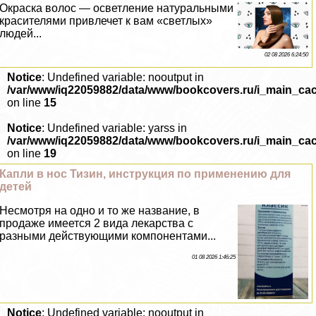
Окраска волос — осветление натуральными
красителями привлечет к вам «светлых»
людей...
02 08 2026 6:24:50
Notice
: Undefined variable: nooutput in
/var/www/iq22059882/data/www/bookcovers.ru/i_main_ca
on line
15
Notice
: Undefined variable: yarss in
/var/www/iq22059882/data/www/bookcovers.ru/i_main_ca
on line
19
Капли в нос Тизин, инструкция по применению для
детей
Несмотря на одно и то же название, в
продаже имеется 2 вида лекарства с
разными действующими компонентами...
01 08 2026 1:46:25
Notice
: Undefined variable: nooutput in