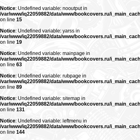
Notice
: Undefined variable: nooutput in
/var/www/iq22059882/data/www/bookcovers.ru/i_main_cac
on line
15
Notice
: Undefined variable: yarss in
/var/www/iq22059882/data/www/bookcovers.ru/i_main_cac
on line
19
Notice
: Undefined variable: mainpage in
/var/www/iq22059882/data/www/bookcovers.ru/i_main_cac
on line
63
Notice
: Undefined variable: rubpage in
/var/www/iq22059882/data/www/bookcovers.ru/i_main_cac
on line
89
Notice
: Undefined variable: sitemap in
/var/www/iq22059882/data/www/bookcovers.ru/i_main_cac
on line
131
Notice
: Undefined variable: leftmenu in
/var/www/iq22059882/data/www/bookcovers.ru/i_main_cac
on line
144