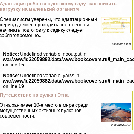
Адаптация ребенка к детскому саду: как снизить
нагрузку на маленький организм
Специалисты уверены, что адаптационный
период должен проходить постепенно и
начинать подготовку к садику следует
заблаговременно...
05 08 2026 2:52:28
Notice
: Undefined variable: nooutput in
/var/www/iq22059882/data/www/bookcovers.ru/i_main_ca
on line
15
Notice
: Undefined variable: yarss in
/var/www/iq22059882/data/www/bookcovers.ru/i_main_ca
on line
19
Путешествие на вулкан Этна
Этна занимает 10-е место в мире среди
могущественных активных вулканов
современности...
04 08 2026 21:17:17