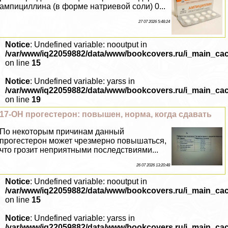
ампициллина (в форме натриевой соли) 0...
27 07 2026 5:48:24
Notice
: Undefined variable: nooutput in
/var/www/iq22059882/data/www/bookcovers.ru/i_main_ca
on line
15
Notice
: Undefined variable: yarss in
/var/www/iq22059882/data/www/bookcovers.ru/i_main_ca
on line
19
17-ОН прогестерон: повышен, норма, когда сдавать
По некоторым причинам данный
прогестерон может чрезмерно повышаться,
что грозит неприятными последствиями...
26 07 2026 13:20:48
Notice
: Undefined variable: nooutput in
/var/www/iq22059882/data/www/bookcovers.ru/i_main_ca
on line
15
Notice
: Undefined variable: yarss in
/var/www/iq22059882/data/www/bookcovers.ru/i_main_ca