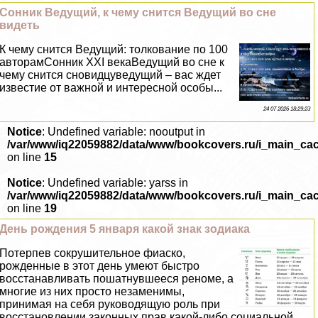
Сонник Ведущий, к чему снится Ведущий во сне
видеть
К чему снится Ведущий: толкование по 100
авторамСонник XXI векаВедущий во сне к
чему снится сновидцуведущий – вас ждет
известие от важной и интересной особы...
24 07 2026 18:29:23
Notice
: Undefined variable: nooutput in
/var/www/iq22059882/data/www/bookcovers.ru/i_main_ca
on line
15
Notice
: Undefined variable: yarss in
/var/www/iq22059882/data/www/bookcovers.ru/i_main_ca
on line
19
День рождения 5 января какой знак зодиака
Потерпев сокрушительное фиаско,
рожденные в этот день умеют быстро
восстанавливать пошатнувшееся реноме, а
многие из них просто незаменимы,
принимая на себя руководящую роль при
восстановлении законных прав какой-либо социальной