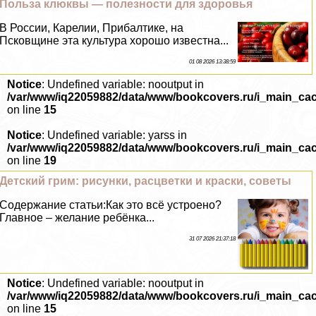
Польза клюквы — полезности для здоровья
В России, Карелии, Прибалтике, на
Псковщине эта культура хорошо известна...
01 08 2026 13:38:59
Notice
: Undefined variable: nooutput in
/var/www/iq22059882/data/www/bookcovers.ru/i_main_ca
on line
15
Notice
: Undefined variable: yarss in
/var/www/iq22059882/data/www/bookcovers.ru/i_main_ca
on line
19
Детский грим: рисунки, расцветки и краски, советы
Содержание статьи:Как это всё устроено?
Главное – желание ребёнка...
31 07 2026 21:37:18
Notice
: Undefined variable: nooutput in
/var/www/iq22059882/data/www/bookcovers.ru/i_main_ca
on line
15