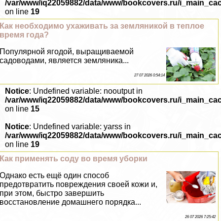
/var/www/iq22059882/data/www/bookcovers.ru/i_main_ca
on line
19
Как необходимо ухаживать за земляникой в теплое
время года?
Популярной ягодой, выращиваемой
садоводами, является земляника...
27 07 2026 0:54:14
Notice
: Undefined variable: nooutput in
/var/www/iq22059882/data/www/bookcovers.ru/i_main_ca
on line
15
Notice
: Undefined variable: yarss in
/var/www/iq22059882/data/www/bookcovers.ru/i_main_ca
on line
19
Как применять соду во время уборки
Однако есть ещё один способ
предотвратить повреждения своей кожи и,
при этом, быстро завершить
восстановление домашнего порядка...
26 07 2026 7:25:42