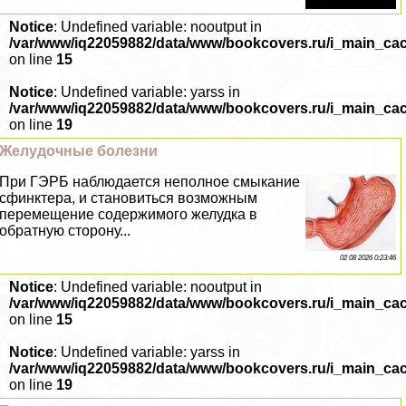
Notice
: Undefined variable: nooutput in
/var/www/iq22059882/data/www/bookcovers.ru/i_main_ca
on line
15
Notice
: Undefined variable: yarss in
/var/www/iq22059882/data/www/bookcovers.ru/i_main_ca
on line
19
Желудочные болезни
При ГЭРБ наблюдается неполное смыкание
сфинктера, и становиться возможным
перемещение содержимого желудка в
обратную сторону...
02 08 2026 0:23:46
Notice
: Undefined variable: nooutput in
/var/www/iq22059882/data/www/bookcovers.ru/i_main_ca
on line
15
Notice
: Undefined variable: yarss in
/var/www/iq22059882/data/www/bookcovers.ru/i_main_ca
on line
19