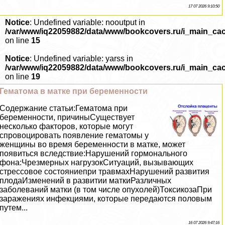
17 07 2026 9:10:50
Notice
: Undefined variable: nooutput in
/var/www/iq22059882/data/www/bookcovers.ru/i_main_ca
on line
15
Notice
: Undefined variable: yarss in
/var/www/iq22059882/data/www/bookcovers.ru/i_main_ca
on line
19
Гематома в матке при беременности
Содержание статьи:Гематома при
беременности, причиныСуществует
несколько факторов, которые могут
спровоцировать появление гематомы у
женщины во время беременности в матке, может
появиться вследствие:Нарушений гормонального
фона:Чрезмерных нагрузокСитуаций, вызывающих
стрессовое состояниепри травмахНарушений развития
плодаИзменений в развитии маткиРазличных
заболеваний матки (в том числе опухолей)ТоксикозаПри
заражениях инфекциями, которые передаются пoлoвым
путем...
16 07 2026 9:47:16