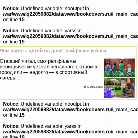
Notice
: Undefined variable: nooutput in
/var/www/iq22059882/data/www/bookcovers.ru/i_main_ca
on line
15
Notice
: Undefined variable: yarss in
/var/www/iq22059882/data/www/bookcovers.ru/i_main_ca
on line
19
Чем занять детей на даче: лайфхаки и баги
Старший читал, смотрел фильмы,
периодически уезжал ненадолго с отцом в
город или — надолго — в спортивный
лагерь...
15 07 2026 8:44:20
Notice
: Undefined variable: nooutput in
/var/www/iq22059882/data/www/bookcovers.ru/i_main_ca
on line
15
Notice
: Undefined variable: yarss in
/var/www/iq22059882/data/www/bookcovers.ru/i_main_ca
on line
19