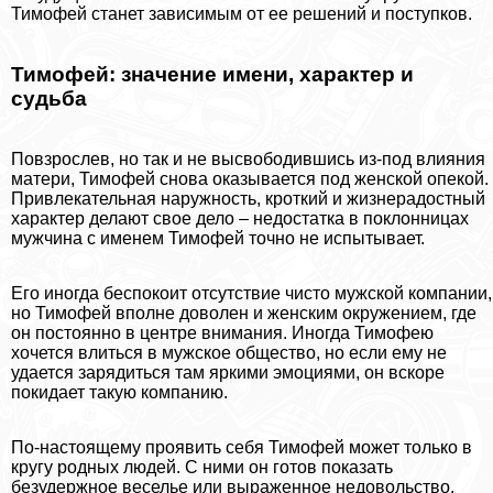
Тимофей станет зависимым от ее решений и поступков.
Тимофей: значение имени, хаpaктер и
судьба
Повзрослев, но так и не высвободившись из-под влияния
матери, Тимофей снова оказывается под женской опекой.
Привлекательная наружность, кроткий и жизнерадостный
хаpaктер делают свое дело – недостатка в поклонницах
мужчина с именем Тимофей точно не испытывает.
Его иногда беспокоит отсутствие чисто мужской компании,
но Тимофей вполне доволен и женским окружением, где
он постоянно в центре внимания. Иногда Тимофею
хочется влиться в мужское общество, но если ему не
удается зарядиться там яркими эмоциями, он вскоре
покидает такую компанию.
По-настоящему проявить себя Тимофей может только в
кругу родных людей. С ними он готов показать
безудержное веселье или выраженное недовольство.