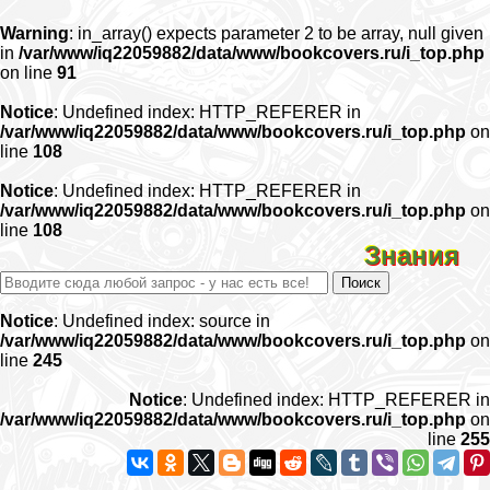
Warning
: in_array() expects parameter 2 to be array, null given
in
/var/www/iq22059882/data/www/bookcovers.ru/i_top.php
on line
91
Notice
: Undefined index: HTTP_REFERER in
/var/www/iq22059882/data/www/bookcovers.ru/i_top.php
on
line
108
Notice
: Undefined index: HTTP_REFERER in
/var/www/iq22059882/data/www/bookcovers.ru/i_top.php
on
line
108
Знания
Notice
: Undefined index: source in
/var/www/iq22059882/data/www/bookcovers.ru/i_top.php
on
line
245
Notice
: Undefined index: HTTP_REFERER in
/var/www/iq22059882/data/www/bookcovers.ru/i_top.php
on
line
255