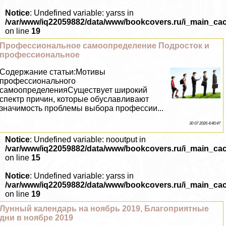
Notice
: Undefined variable: yarss in
/var/www/iq22059882/data/www/bookcovers.ru/i_main_ca
on line
19
Профессиональное самоопределение Подросток и
профессиональное
Содержание статьи:Мотивы
профессионального
самоопределенияСуществует широкий
спектр причин, которые обуславливают
значимость проблемы выбора профессии...
30 07 2026 4:40:47
Notice
: Undefined variable: nooutput in
/var/www/iq22059882/data/www/bookcovers.ru/i_main_ca
on line
15
Notice
: Undefined variable: yarss in
/var/www/iq22059882/data/www/bookcovers.ru/i_main_ca
on line
19
Лунный календарь на ноябрь 2019, Благоприятные
дни в ноябре 2019