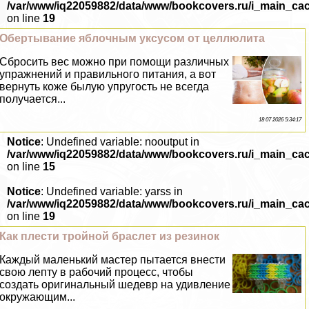
/var/www/iq22059882/data/www/bookcovers.ru/i_main_ca
on line
19
Обертывание яблочным уксусом от целлюлита
Сбросить вес можно при помощи различных
упражнений и правильного питания, а вот
вернуть коже былую упругость не всегда
получается...
18 07 2026 5:34:17
Notice
: Undefined variable: nooutput in
/var/www/iq22059882/data/www/bookcovers.ru/i_main_ca
on line
15
Notice
: Undefined variable: yarss in
/var/www/iq22059882/data/www/bookcovers.ru/i_main_ca
on line
19
Как плести тройной браслет из резинок
Каждый маленький мастер пытается внести
свою лепту в рабочий процесс, чтобы
создать оригинальный шедевр на удивление
окружающим...