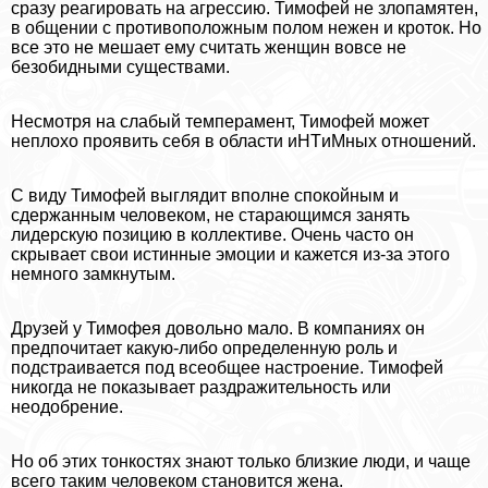
сразу реагировать на агрессию. Тимофей не злопамятен,
в общении с противоположным полом нежен и кроток. Но
все это не мешает ему считать женщин вовсе не
безобидными существами.
Несмотря на слабый темперамент, Тимофей может
неплохо проявить себя в области иHTиMных отношений.
С виду Тимофей выглядит вполне спокойным и
сдержанным человеком, не старающимся занять
лидерскую позицию в коллективе. Очень часто он
скрывает свои истинные эмоции и кажется из-за этого
немного замкнутым.
Друзей у Тимофея довольно мало. В компаниях он
предпочитает какую-либо определенную роль и
подстраивается под всеобщее настроение. Тимофей
никогда не показывает раздражительность или
неодобрение.
Но об этих тонкостях знают только близкие люди, и чаще
всего таким человеком становится жена.