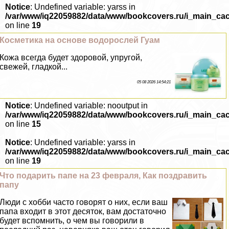
Notice
: Undefined variable: yarss in
/var/www/iq22059882/data/www/bookcovers.ru/i_main_ca
on line
19
Косметика на основе водорослей Гуам
Кожа всегда будет здоровой, упругой,
свежей, гладкой...
05 08 2026 14:54:21
Notice
: Undefined variable: nooutput in
/var/www/iq22059882/data/www/bookcovers.ru/i_main_ca
on line
15
Notice
: Undefined variable: yarss in
/var/www/iq22059882/data/www/bookcovers.ru/i_main_ca
on line
19
Что подарить папе на 23 февраля, Как поздравить
папу
Люди с хобби часто говорят о них, если ваш
папа входит в этот десяток, вам достаточно
будет вспомнить, о чем вы говорили в