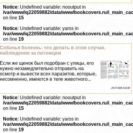
Notice
: Undefined variable: nooutput in
/var/www/iq22059882/data/www/bookcovers.ru/i_main_ca
on line
15
Notice
: Undefined variable: yarss in
/var/www/iq22059882/data/www/bookcovers.ru/i_main_ca
on line
19
Собачья болезнь: что делать в этом случае,
наблюдение за питомцем
Если же щенок был подобран с улицы, его
нужно незамедлительно отправить на
осмотр и вывести всех паразитов, которые,
несомненно, имеются в теле животного...
25 07 2026 9:18:30
Notice
: Undefined variable: nooutput in
/var/www/iq22059882/data/www/bookcovers.ru/i_main_ca
on line
15
Notice
: Undefined variable: yarss in
/var/www/iq22059882/data/www/bookcovers.ru/i_main_ca
on line
19