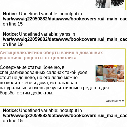
Notice
: Undefined variable: nooutput in
/var/www/iq22059882/data/www/bookcovers.ru/i_main_ca
on line
15
Notice
: Undefined variable: yarss in
/var/www/iq22059882/data/www/bookcovers.ru/i_main_ca
on line
19
Антицеллюлитное обертывание в домашних
условиях: рецепты от целлюлита
Содержание статьи:Конечно, в
специализированных салонах такой уход
стоит не дешево, но его легко можно
позволить себе и дома, использовав
натуральные и очень результативные средства для
борьбы с этим дефектом...
06 08 2026 6:53:20
Notice
: Undefined variable: nooutput in
/var/www/iq22059882/data/www/bookcovers.ru/i_main_ca
on line
15