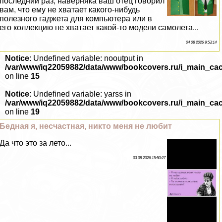
последний раз, наверняка ваш отец говорил
вам, что ему не хватает какого-нибудь
полезного гаджета для компьютера или в
его коллекцию не хватает какой-то модели самолета...
04 08 2026 9:53:14
Notice
: Undefined variable: nooutput in
/var/www/iq22059882/data/www/bookcovers.ru/i_main_ca
on line
15
Notice
: Undefined variable: yarss in
/var/www/iq22059882/data/www/bookcovers.ru/i_main_ca
on line
19
Бедная я, несчастная, никто меня не любит
Да что это за лето...
03 08 2026 15:50:27