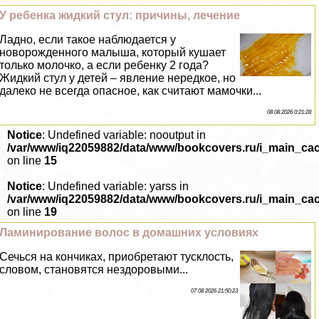
У ребенка жидкий стул: причины, лечение
Ладно, если такое наблюдается у
новорожденного малыша, который кушает
только молочко, а если ребенку 2 года?
Жидкий стул у детей – явление нередкое, но
далеко не всегда опасное, как считают мамочки...
08 08 2026 0:21:28
Notice
: Undefined variable: nooutput in
/var/www/iq22059882/data/www/bookcovers.ru/i_main_ca
on line
15
Notice
: Undefined variable: yarss in
/var/www/iq22059882/data/www/bookcovers.ru/i_main_ca
on line
19
Ламинирование волос в домашних условиях
Сечься на кончиках, приобретают тусклость,
словом, становятся нездоровыми...
07 08 2026 21:50:23