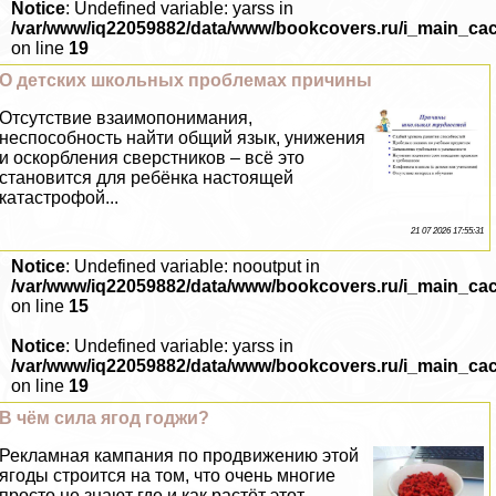
Notice
: Undefined variable: yarss in
/var/www/iq22059882/data/www/bookcovers.ru/i_main_ca
on line
19
О детских школьных проблемах причины
Отсутствие взаимопонимания,
неспособность найти общий язык, унижения
и оскорбления сверстников – всё это
становится для ребёнка настоящей
катастрофой...
21 07 2026 17:55:31
Notice
: Undefined variable: nooutput in
/var/www/iq22059882/data/www/bookcovers.ru/i_main_ca
on line
15
Notice
: Undefined variable: yarss in
/var/www/iq22059882/data/www/bookcovers.ru/i_main_ca
on line
19
В чём сила ягод годжи?
Рекламная кампания по продвижению этой
ягоды строится на том, что очень многие
просто не знают где и как растёт этот