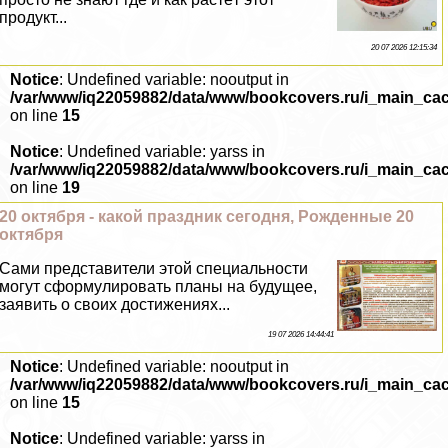
продукт...
20 07 2026 12:15:34
Notice
: Undefined variable: nooutput in
/var/www/iq22059882/data/www/bookcovers.ru/i_main_ca
on line
15
Notice
: Undefined variable: yarss in
/var/www/iq22059882/data/www/bookcovers.ru/i_main_ca
on line
19
20 октября - какой праздник сегодня, Рожденные 20
октября
Сами представители этой специальности
могут сформулировать планы на будущее,
заявить о своих достижениях...
19 07 2026 14:44:41
Notice
: Undefined variable: nooutput in
/var/www/iq22059882/data/www/bookcovers.ru/i_main_ca
on line
15
Notice
: Undefined variable: yarss in