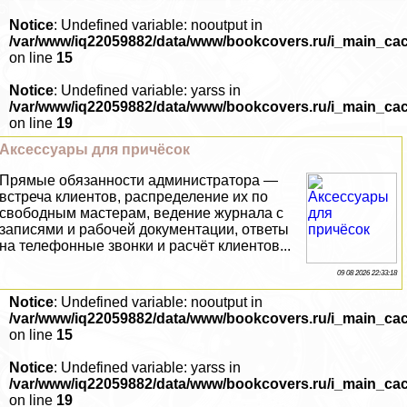
Notice
: Undefined variable: nooutput in
/var/www/iq22059882/data/www/bookcovers.ru/i_main_ca
on line
15
Notice
: Undefined variable: yarss in
/var/www/iq22059882/data/www/bookcovers.ru/i_main_ca
on line
19
Аксессуары для причёсок
Прямые обязанности администратора —
встреча клиентов, распределение их по
свободным мастерам, ведение журнала с
записями и рабочей документации, ответы
на телефонные звонки и расчёт клиентов...
09 08 2026 22:33:18
Notice
: Undefined variable: nooutput in
/var/www/iq22059882/data/www/bookcovers.ru/i_main_ca
on line
15
Notice
: Undefined variable: yarss in
/var/www/iq22059882/data/www/bookcovers.ru/i_main_ca
on line
19