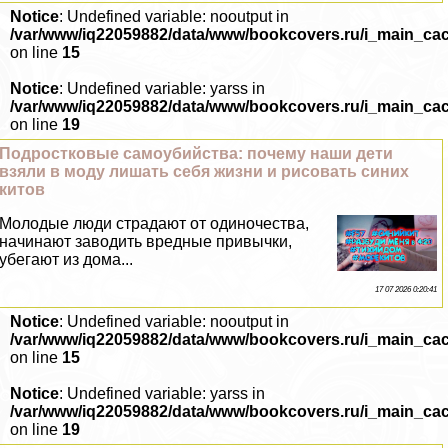
Notice
: Undefined variable: nooutput in
/var/www/iq22059882/data/www/bookcovers.ru/i_main_ca
on line
15
Notice
: Undefined variable: yarss in
/var/www/iq22059882/data/www/bookcovers.ru/i_main_ca
on line
19
Подростковые самоубийства: почему наши дети
взяли в моду лишать себя жизни и рисовать синих
китов
Молодые люди страдают от одиночества,
начинают заводить вредные привычки,
убегают из дома...
17 07 2026 0:20:41
Notice
: Undefined variable: nooutput in
/var/www/iq22059882/data/www/bookcovers.ru/i_main_ca
on line
15
Notice
: Undefined variable: yarss in
/var/www/iq22059882/data/www/bookcovers.ru/i_main_ca
on line
19