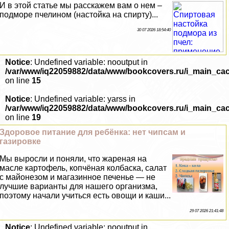
И в этой статье мы расскажем вам о нем –
подморе пчелином (настойка на спирту)...
30 07 2026 18:54:40
Notice
: Undefined variable: nooutput in
/var/www/iq22059882/data/www/bookcovers.ru/i_main_ca
on line
15
Notice
: Undefined variable: yarss in
/var/www/iq22059882/data/www/bookcovers.ru/i_main_ca
on line
19
Здоровое питание для ребёнка: нет чипсам и
газировке
Мы выросли и поняли, что жареная на
масле картофель, копчёная колбаска, салат
с майонезом и магазинное печенье — не
лучшие варианты для нашего организма,
поэтому начали учиться есть овощи и каши...
29 07 2026 21:41:48
Notice
: Undefined variable: nooutput in