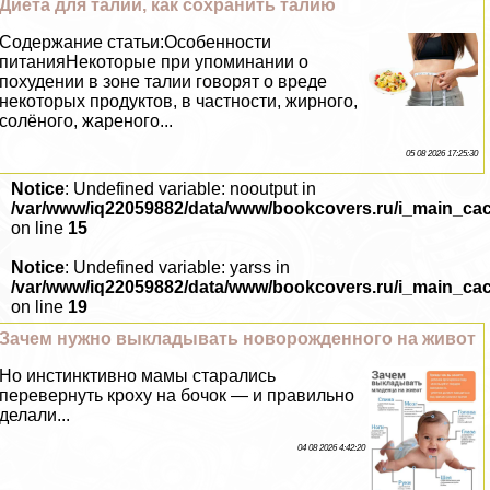
Диета для талии, как сохранить талию
Содержание статьи:Особенности
питанияНекоторые при упоминании о
похудении в зоне талии говорят о вреде
некоторых продуктов, в частности, жирного,
солёного, жареного...
05 08 2026 17:25:30
Notice
: Undefined variable: nooutput in
/var/www/iq22059882/data/www/bookcovers.ru/i_main_ca
on line
15
Notice
: Undefined variable: yarss in
/var/www/iq22059882/data/www/bookcovers.ru/i_main_ca
on line
19
Зачем нужно выкладывать новорожденного на живот
Но инстинктивно мамы старались
перевернуть кроху на бочок — и правильно
делали...
04 08 2026 4:42:20