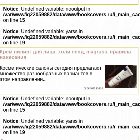
Notice
: Undefined variable: nooutput in
/var/www/iq22059882/data/www/bookcovers.ru/i_main_ca
on line
15
Notice
: Undefined variable: yarss in
/var/www/iq22059882/data/www/bookcovers.ru/i_main_ca
on line
19
Крем пилинг для лица: холи ленд, magruss, правила
нанесения
Косметические салоны сегодня предлагают
множество разнообразных вариантов в
этом направлении...
06 08 2026 10:32:21
Notice
: Undefined variable: nooutput in
/var/www/iq22059882/data/www/bookcovers.ru/i_main_ca
on line
15
Notice
: Undefined variable: yarss in
/var/www/iq22059882/data/www/bookcovers.ru/i_main_ca
on line
19