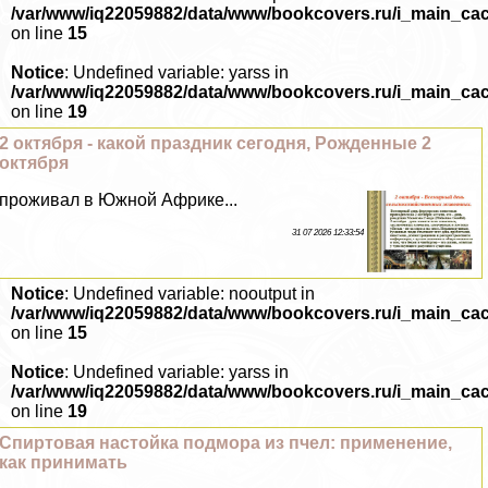
/var/www/iq22059882/data/www/bookcovers.ru/i_main_ca
on line
15
Notice
: Undefined variable: yarss in
/var/www/iq22059882/data/www/bookcovers.ru/i_main_ca
on line
19
2 октября - какой праздник сегодня, Рожденные 2
октября
проживал в Южной Африке...
31 07 2026 12:33:54
Notice
: Undefined variable: nooutput in
/var/www/iq22059882/data/www/bookcovers.ru/i_main_ca
on line
15
Notice
: Undefined variable: yarss in
/var/www/iq22059882/data/www/bookcovers.ru/i_main_ca
on line
19
Спиртовая настойка подмора из пчел: применение,
как принимать