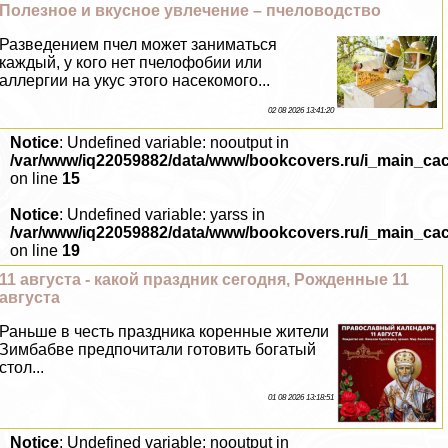
Полезное и вкусное увлечение – пчеловодство
Разведением пчел может заниматься
каждый, у кого нет пчелофобии или
аллергии на укус этого насекомого...
02 08 2026 13:41:20
Notice
: Undefined variable: nooutput in
/var/www/iq22059882/data/www/bookcovers.ru/i_main_ca
on line
15
Notice
: Undefined variable: yarss in
/var/www/iq22059882/data/www/bookcovers.ru/i_main_ca
on line
19
11 августа - какой праздник сегодня, Рожденные 11
августа
Раньше в честь праздника коренные жители
Зимбабве предпочитали готовить богатый
стол...
01 08 2026 13:18:51
Notice
: Undefined variable: nooutput in