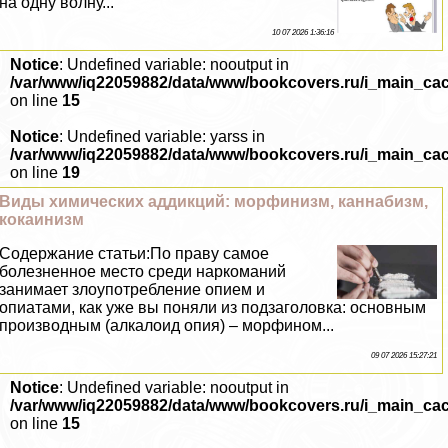
на одну волну...
10 07 2026 1:36:16
Notice
: Undefined variable: nooutput in
/var/www/iq22059882/data/www/bookcovers.ru/i_main_ca
on line
15
Notice
: Undefined variable: yarss in
/var/www/iq22059882/data/www/bookcovers.ru/i_main_ca
on line
19
Виды химических аддикций: морфинизм, каннабизм,
кокаинизм
Содержание статьи:По праву самое
болезненное место среди наркоманий
занимает злоупотрeбление опием и
опиатами, как уже вы поняли из подзаголовка: основным
производным (алкалоид опия) – морфином...
09 07 2026 15:27:21
Notice
: Undefined variable: nooutput in
/var/www/iq22059882/data/www/bookcovers.ru/i_main_ca
on line
15