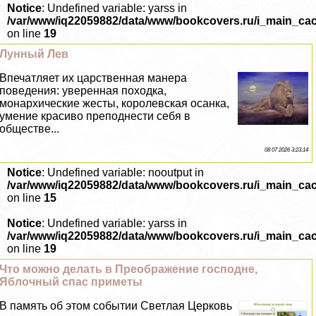
Notice
: Undefined variable: yarss in
/var/www/iq22059882/data/www/bookcovers.ru/i_main_ca
on line
19
Лунный Лев
Впечатляет их царственная манера
поведения: уверенная походка,
монархические жесты, королевская осанка,
умение красиво преподнести себя в
обществе...
08 07 2026 3:23:14
Notice
: Undefined variable: nooutput in
/var/www/iq22059882/data/www/bookcovers.ru/i_main_ca
on line
15
Notice
: Undefined variable: yarss in
/var/www/iq22059882/data/www/bookcovers.ru/i_main_ca
on line
19
Что можно делать в Преображение господне,
Яблочный спас приметы
В память об этом событии Светлая Церковь