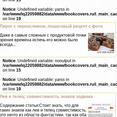
Notice
: Undefined variable: yarss in
/var/www/iq22059882/data/www/bookcovers.ru/i_main_ca
on line
19
Пирог с черносливом, пошаговый рецепт с фото
Даже в самые сложные с продуктовой точки
зрения времена испечь его можно было
всегда...
14 07 2026 23:20:32
Notice
: Undefined variable: nooutput in
/var/www/iq22059882/data/www/bookcovers.ru/i_main_ca
on line
15
Notice
: Undefined variable: yarss in
/var/www/iq22059882/data/www/bookcovers.ru/i_main_ca
on line
19
Лев и телец: совместимость знаков зодиака
Содержание статьи:Стоит знать, что для
таких знаков как лев и телец совместимость,
это нечто из области фантастики, так как оба