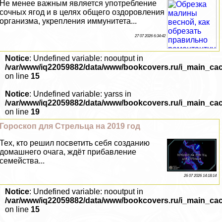
Не менее важным является употрeбление
сочных ягод и в целях общего оздоровления
организма, укрепления иммунитета...
27 07 2026 6:34:42
Notice
: Undefined variable: nooutput in
/var/www/iq22059882/data/www/bookcovers.ru/i_main_ca
on line
15
Notice
: Undefined variable: yarss in
/var/www/iq22059882/data/www/bookcovers.ru/i_main_ca
on line
19
Гороскоп для Стрельца на 2019 год
Тех, кто решил посветить себя созданию
домашнего очага, ждёт прибавление
семейства...
26 07 2026 14:18:14
Notice
: Undefined variable: nooutput in
/var/www/iq22059882/data/www/bookcovers.ru/i_main_ca
on line
15