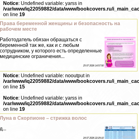
Notice
: Undefined variable: yarss in
/var/www/iq22059882/data/www/bookcovers.ru/i_main_ca
on line
19
Права беременной женщины и безопасность на
рабочем месте
Работодатель обязан обращаться с
беременной так же, как и с любым
сотрудником, у которого есть определенные
медицинские ограничения...
25 07 2026 14:57:50
Notice
: Undefined variable: nooutput in
/var/www/iq22059882/data/www/bookcovers.ru/i_main_ca
on line
15
Notice
: Undefined variable: yarss in
/var/www/iq22059882/data/www/bookcovers.ru/i_main_ca
on line
19
Луна в Скорпионе – стрижка волос
д...
24 07 2026 22:29:10