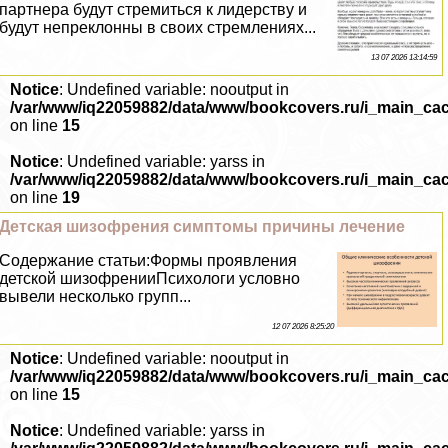
партнера будут стремиться к лидерству и
будут непреклонны в своих стремлениях...
13 07 2026 13:14:59
Notice
: Undefined variable: nooutput in
/var/www/iq22059882/data/www/bookcovers.ru/i_main_ca
on line
15
Notice
: Undefined variable: yarss in
/var/www/iq22059882/data/www/bookcovers.ru/i_main_ca
on line
19
Детская шизофрения симптомы причины лечение
Содержание статьи:Формы проявления
детской шизофренииПсихологи условно
вывели несколько групп...
12 07 2026 8:25:20
Notice
: Undefined variable: nooutput in
/var/www/iq22059882/data/www/bookcovers.ru/i_main_ca
on line
15
Notice
: Undefined variable: yarss in