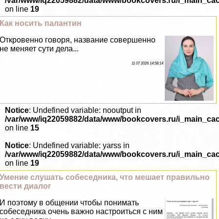
/var/www/iq22059882/data/www/bookcovers.ru/i_main_ca
on line
19
Как носить палантин
Откровенно говоря, название совершенно
не меняет сути дела...
11 07 2026 14:58:14
Notice
: Undefined variable: nooutput in
/var/www/iq22059882/data/www/bookcovers.ru/i_main_ca
on line
15
Notice
: Undefined variable: yarss in
/var/www/iq22059882/data/www/bookcovers.ru/i_main_ca
on line
19
Умение слушать собеседника, что мешает правильно
вести диалог
И поэтому в общении чтобы понимать
собеседника очень важно настроиться с ним