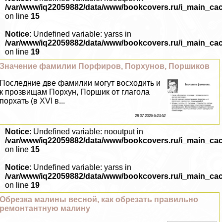
/var/www/iq22059882/data/www/bookcovers.ru/i_main_ca
on line
15
Notice
: Undefined variable: yarss in
/var/www/iq22059882/data/www/bookcovers.ru/i_main_ca
on line
19
Значение фамилии Порфиров, Порхунов, Поршиков
Последние две фамилии могут восходить и
к прозвищам Порхун, Поршик от глагола
порхать (в XVI в...
28 07 2026 6:23:52
Notice
: Undefined variable: nooutput in
/var/www/iq22059882/data/www/bookcovers.ru/i_main_ca
on line
15
Notice
: Undefined variable: yarss in
/var/www/iq22059882/data/www/bookcovers.ru/i_main_ca
on line
19
Обрезка малины весной, как обрезать правильно
ремонтантную малину