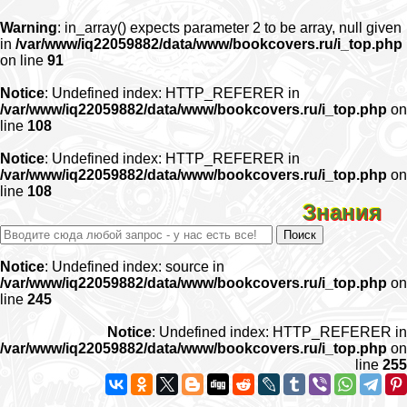
Warning
: in_array() expects parameter 2 to be array, null given
in
/var/www/iq22059882/data/www/bookcovers.ru/i_top.php
on line
91
Notice
: Undefined index: HTTP_REFERER in
/var/www/iq22059882/data/www/bookcovers.ru/i_top.php
on
line
108
Notice
: Undefined index: HTTP_REFERER in
/var/www/iq22059882/data/www/bookcovers.ru/i_top.php
on
line
108
Знания
Notice
: Undefined index: source in
/var/www/iq22059882/data/www/bookcovers.ru/i_top.php
on
line
245
Notice
: Undefined index: HTTP_REFERER in
/var/www/iq22059882/data/www/bookcovers.ru/i_top.php
on
line
255