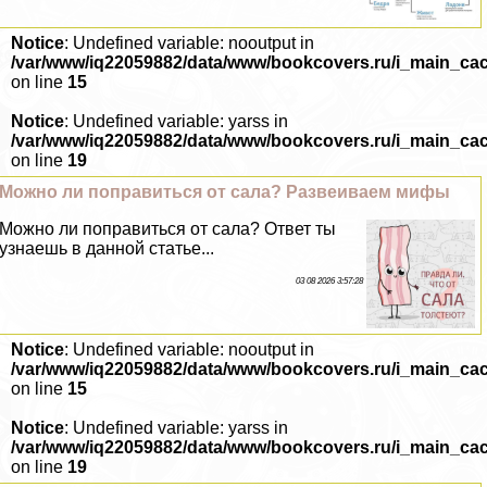
Notice
: Undefined variable: nooutput in
/var/www/iq22059882/data/www/bookcovers.ru/i_main_ca
on line
15
Notice
: Undefined variable: yarss in
/var/www/iq22059882/data/www/bookcovers.ru/i_main_ca
on line
19
Можно ли поправиться от сала? Развеиваем мифы
Можно ли поправиться от сала? Ответ ты
узнаешь в данной статье...
03 08 2026 3:57:28
Notice
: Undefined variable: nooutput in
/var/www/iq22059882/data/www/bookcovers.ru/i_main_ca
on line
15
Notice
: Undefined variable: yarss in
/var/www/iq22059882/data/www/bookcovers.ru/i_main_ca
on line
19