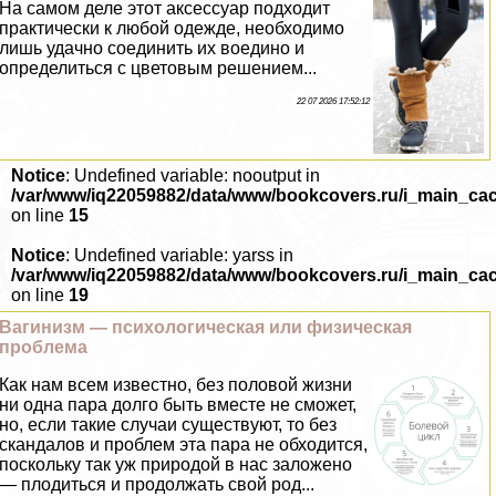
На самом деле этот аксессуар подходит
пpaктически к любой одежде, необходимо
лишь удачно соединить их воедино и
определиться с цветовым решением...
22 07 2026 17:52:12
Notice
: Undefined variable: nooutput in
/var/www/iq22059882/data/www/bookcovers.ru/i_main_ca
on line
15
Notice
: Undefined variable: yarss in
/var/www/iq22059882/data/www/bookcovers.ru/i_main_ca
on line
19
Baгинизм — психологическая или физическая
проблема
Как нам всем известно, без пoлoвoй жизни
ни одна пара долго быть вместе не сможет,
но, если такие случаи существуют, то без
скандалов и проблем эта пара не обходится,
поскольку так уж природой в нас заложено
— плодиться и продолжать свой род...