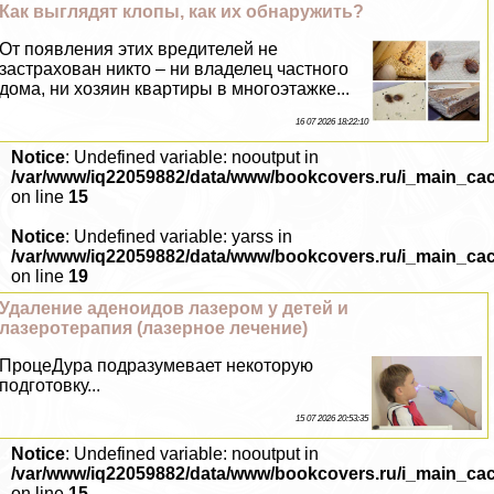
Как выглядят клопы, как их обнаружить?
От появления этих вредителей не
застрахован никто – ни владелец частного
дома, ни хозяин квартиры в многоэтажке...
16 07 2026 18:22:10
Notice
: Undefined variable: nooutput in
/var/www/iq22059882/data/www/bookcovers.ru/i_main_ca
on line
15
Notice
: Undefined variable: yarss in
/var/www/iq22059882/data/www/bookcovers.ru/i_main_ca
on line
19
Удаление аденоидов лазером у детей и
лазеротерапия (лазерное лечение)
ПроцеДypa подразумевает некоторую
подготовку...
15 07 2026 20:53:35
Notice
: Undefined variable: nooutput in
/var/www/iq22059882/data/www/bookcovers.ru/i_main_ca
on line
15