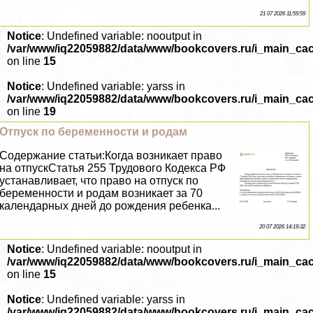
21 07 2026 11:59:59
Notice
: Undefined variable: nooutput in
/var/www/iq22059882/data/www/bookcovers.ru/i_main_ca
on line
15
Notice
: Undefined variable: yarss in
/var/www/iq22059882/data/www/bookcovers.ru/i_main_ca
on line
19
Отпуск по беременности и родам
Содержание статьи:Когда возникает право
на отпускСтатья 255 Трудового Кодекса РФ
устанавливает, что право на отпуск по
беременности и родам возникает за 70
календарных дней до рождения ребенка...
20 07 2026 14:19:32
Notice
: Undefined variable: nooutput in
/var/www/iq22059882/data/www/bookcovers.ru/i_main_ca
on line
15
Notice
: Undefined variable: yarss in
/var/www/iq22059882/data/www/bookcovers.ru/i_main_ca