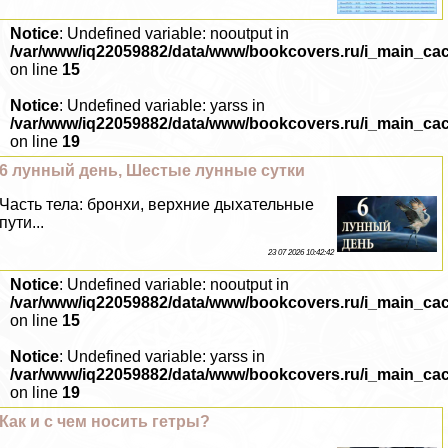
Notice
: Undefined variable: nooutput in
/var/www/iq22059882/data/www/bookcovers.ru/i_main_ca
on line
15
Notice
: Undefined variable: yarss in
/var/www/iq22059882/data/www/bookcovers.ru/i_main_ca
on line
19
6 лунный день, Шестые лунные сутки
Часть тела: бронхи, верхние дыхательные
пути...
23 07 2026 10:42:42
Notice
: Undefined variable: nooutput in
/var/www/iq22059882/data/www/bookcovers.ru/i_main_ca
on line
15
Notice
: Undefined variable: yarss in
/var/www/iq22059882/data/www/bookcovers.ru/i_main_ca
on line
19
Как и с чем носить гетры?