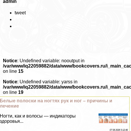
admin
tweet
Notice
: Undefined variable: nooutput in
/var/www/iq22059882/data/www/bookcovers.ru/i_main_ca
on line
15
Notice
: Undefined variable: yarss in
/var/www/iq22059882/data/www/bookcovers.ru/i_main_ca
on line
19
Белые полоски на ногтях рук и ног – причины и
лечение
Ногти, как и волосы — индикаторы
здоровья...
07 08 2026 5:12:46