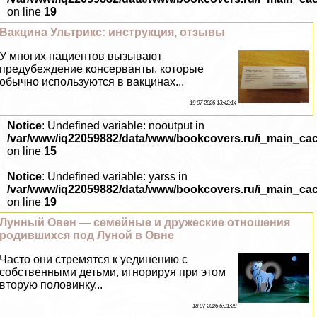
on line
19
Вакцина Ультрикс: инструкция, отзывы
У многих пациентов вызывают
предубеждение консерванты, которые
обычно используются в вакцинах...
19 07 2026 13:42:14
Notice
: Undefined variable: nooutput in
/var/www/iq22059882/data/www/bookcovers.ru/i_main_ca
on line
15
Notice
: Undefined variable: yarss in
/var/www/iq22059882/data/www/bookcovers.ru/i_main_ca
on line
19
Лунный Овен — семейные и дружеские отношения
родившихся под Луной в Овне
Часто они стремятся к уединению с
собственными детьми, игнорируя при этом
вторую половинку...
18 07 2026 6:31:28