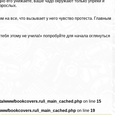
но его унижаете, ваше чадо окружают только упреки и
взрослых.
м на все, что вызывает у него чувство протеста. Главным
Я тебя этому не учила!» попробуйте для начала оглянуться
ata/www/bookcovers.ru/i_main_cached.php
on line
15
/www/bookcovers.ru/i_main_cached.php
on line
19