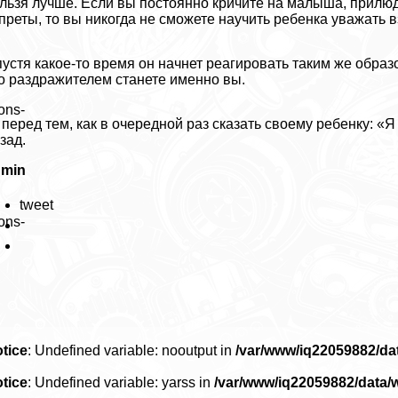
льзя лучше. Если вы постоянно кричите на малыша, прилюд
преты, то вы никогда не сможете научить ребенка уважать 
устя какое-то время он начнет реагировать таким же образо
о раздражителем станете именно вы.
ons-
 перед тем, как в очередной раз сказать своему ребенку: «
зад.
dmin
tweet
ons-
tice
: Undefined variable: nooutput in
/var/www/iq22059882/d
tice
: Undefined variable: yarss in
/var/www/iq22059882/data