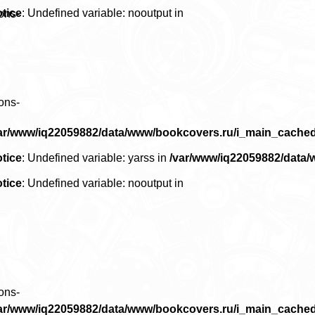
tice
: Undefined variable: nooutput in
ons-
ons-
ar/www/iq22059882/data/www/bookcovers.ru/i_main_cache
tice
: Undefined variable: yarss in
/var/www/iq22059882/data
tice
: Undefined variable: nooutput in
ons-
ar/www/iq22059882/data/www/bookcovers.ru/i_main_cache