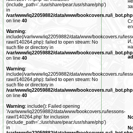
не
(include_path='.:/usr/share/pear:/usr/share/php')
за
in
/var/www/iq22059882/data/www/bookcovers.ru/i_bot.php
on line
40
Сп
ег
Warning
:
include(/var/www/iq22059882/data/www/bookcovers.ru/less
И,
raw//140264.php): failed to open stream: No
на
such file or directory in
/var/www/iq22059882/data/www/bookcovers.ru/i_bot.php
a
on line
40
Warning
:
include(/var/www/iq22059882/data/www/bookcovers.ru/less
raw//140264.php): failed to open stream: No
such file or directory in
/var/www/iq22059882/data/www/bookcovers.ru/i_bot.php
on line
40
Warning
: include(): Failed opening
'/var/www/iq22059882/data/www/bookcovers.ru/lessons-
raw//140264.php' for inclusion
No
(include_path='.:/usr/share/pear:/usr/share/php')
in
No
/var/www/iq22059882/data/www/bookcovers.ru/i_bot.php