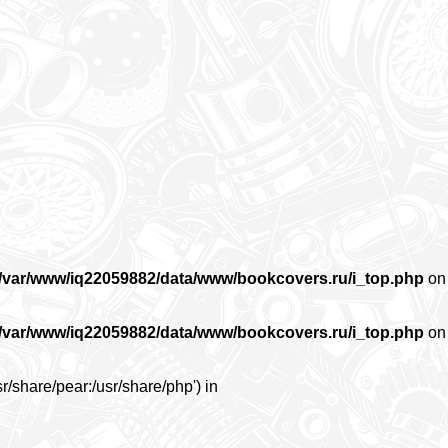
/var/www/iq22059882/data/www/bookcovers.ru/i_top.php
on
/var/www/iq22059882/data/www/bookcovers.ru/i_top.php
on
r/share/pear:/usr/share/php') in