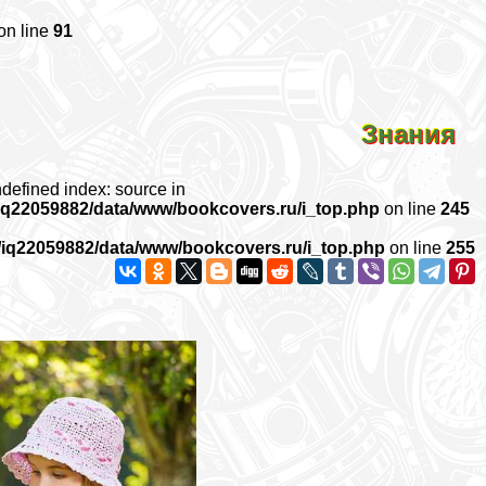
on line
91
Знания
ndefined index: source in
iq22059882/data/www/bookcovers.ru/i_top.php
on line
245
/iq22059882/data/www/bookcovers.ru/i_top.php
on line
255