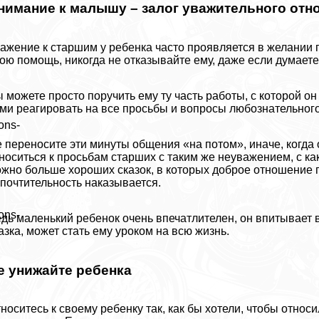
нимание к малышу – залог уважительного отн
ажение к старшим у ребенка часто проявляется в желании п
ою помощь, никогда не отказывайте ему, даже если думаете
 можете просто поручить ему ту часть работы, с которой он
ми реагировать на все просьбы и вопросы любознательног
ons-
 переносите эти минуты общения «на потом», иначе, когда о
носиться к просьбам старших с таким же неуважением, с ка
жно больше хороших сказок, в которых доброе отношение г
почтительность наказывается.
ons-
дь маленький ребенок очень впечатлителен, он впитывает в
азка, может стать ему уроком на всю жизнь.
е унижайте ребенка
носитесь к своему ребенку так, как бы хотели, чтобы относи