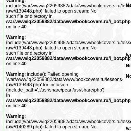
Warning
:
No
include(/var/www/iq22059882/data/www/bookcovers.ru/less
raw//139448.php): failed to open stream: No
such file or directory in
/var/www/iq22059882/data/www/bookcovers.ru/i_bot.php
on line
40
Warning
:
include(/var/www/iq22059882/data/www/bookcovers.ru/less
raw//139448.php): failed to open stream: No
such file or directory in
/v
/var/www/iq22059882/data/www/bookcovers.ru/i_bot.php
on line
40
No
Warning
: include(): Failed opening
No
'/var/www/iq22059882/data/www/bookcovers.ru/lessons-
raw//139448.php' for inclusion
(include_path='.:/usr/share/pear:/usr/share/php')
in
/var/www/iq22059882/data/www/bookcovers.ru/i_bot.php
on line
40
Warning
:
include(/var/www/iq22059882/data/www/bookcovers.ru/less
raw//140289.php): failed to open stream: No
/v