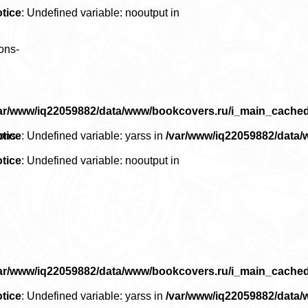
tice
: Undefined variable: nooutput in
ons-
ar/www/iq22059882/data/www/bookcovers.ru/i_main_cache
tice
: Undefined variable: yarss in
/var/www/iq22059882/data
ons-
tice
: Undefined variable: nooutput in
ar/www/iq22059882/data/www/bookcovers.ru/i_main_cache
tice
: Undefined variable: yarss in
/var/www/iq22059882/data