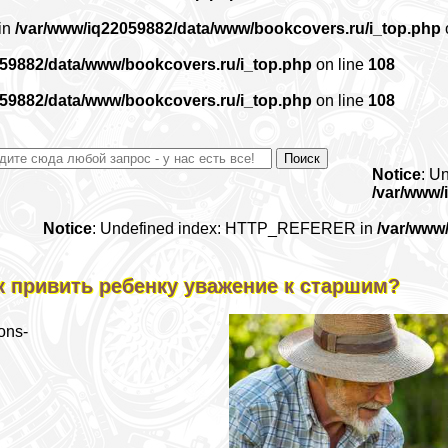
 in
/var/www/iq22059882/data/www/bookcovers.ru/i_top.php
059882/data/www/bookcovers.ru/i_top.php
on line
108
059882/data/www/bookcovers.ru/i_top.php
on line
108
Notice
: U
/var/www/
Notice
: Undefined index: HTTP_REFERER in
/var/www
к привить ребенку уважение к старшим?
ons-