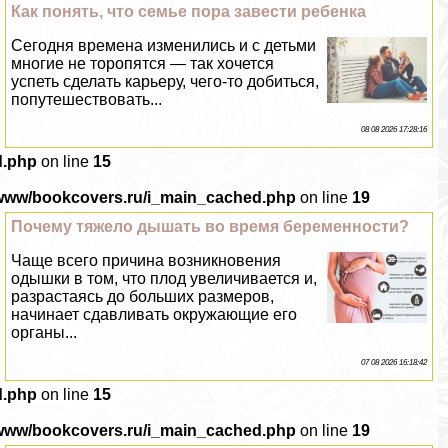
Как понять, что семье пора завести ребенка
Сегодня времена изменились и с детьми
многие не торопятся — так хочется
успеть сделать карьеру, чего-то добиться,
попутешествовать...
08 08 2026 17:28:16
d.php
on line
15
/www/bookcovers.ru/i_main_cached.php
on line
19
Почему тяжело дышать во время беременности?
Чаще всего причина возникновения
одышки в том, что плод увеличивается и,
разрастаясь до больших размеров,
начинает сдавливать окружающие его
органы...
07 08 2026 16:18:42
d.php
on line
15
/www/bookcovers.ru/i_main_cached.php
on line
19