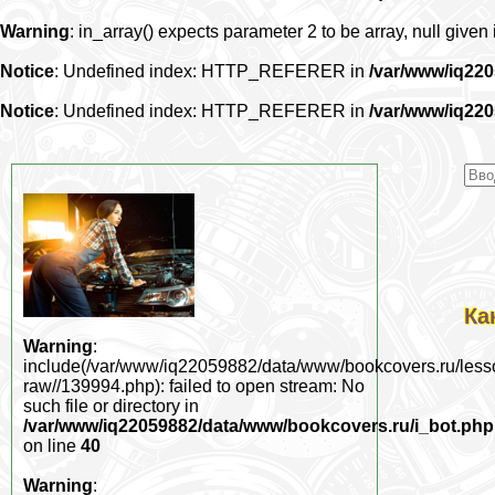
Warning
: in_array() expects parameter 2 to be array, null given
Notice
: Undefined index: HTTP_REFERER in
/var/www/iq22
Notice
: Undefined index: HTTP_REFERER in
/var/www/iq22
Ка
Warning
:
include(/var/www/iq22059882/data/www/bookcovers.ru/less
raw//139994.php): failed to open stream: No
such file or directory in
/var/www/iq22059882/data/www/bookcovers.ru/i_bot.php
on line
40
Warning
: