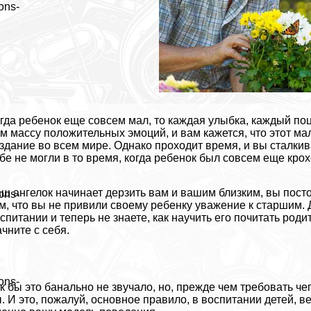
ons-
гда ребенок еще совсем мал, то каждая улыбка, каждый п
м массу положительных эмоций, и вам кажется, что этот м
здание во всем мире. Однако проходит время, и вы сталкив
бе не могли в то время, когда ребенок был совсем еще крох
ш ангелок начинает дерзить вам и вашим близким, вы посто
ons-
м, что вы не привили своему ребенку уважение к старшим. 
спитании и теперь не знаете, как научить его почитать роди
чните с себя.
ons-
к бы это бaнaльно не звучало, но, прежде чем требовать чег
. И это, пожалуй, основное правило, в воспитании детей, в