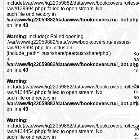
include(/var/www/iq22059882/data/www/bookcovers.ru/less
raw//139994.php): failed to open stream: No
such file or directory in
/var/www/iq22059882/data/www/bookcovers.ru/i_bot.php
on line
40
Warning
: include(): Failed opening
'/var/www/iq22059882/data/www/bookcovers.ru/lessons-
raw//139994.php' for inclusion
(include_path='.:/usr/share/pear:/usr/share/php')
Ко
in
ва
/var/www/iq22059882/data/www/bookcovers.ru/i_bot.php
со
on line
40
се
Warning
:
Ва
include(/var/www/iq22059882/data/www/bookcovers.ru/less
то
raw//134454.php): failed to open stream: No
во
such file or directory in
На
/var/www/iq22059882/data/www/bookcovers.ru/i_bot.php
on line
40
Warning
:
include(/var/www/iq22059882/data/www/bookcovers.ru/less
Ка
raw//134454.php): failed to open stream: No
вы
such file or directory in