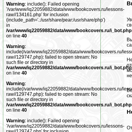
В
Warning
: include(): Failed opening
'/var/www/iq22059882/data/www/bookcovers.ru/lessons-
raw//134161.php' for inclusion
Ув
(include_path='.:/usr/share/pear:/usr/share/php')
св
in
/var/www/iq22059882/data/www/bookcovers.ru/i_bot.php
on line
40
Вы
са
Warning
:
include(/var/www/iq22059882/data/www/bookcovers.ru/less
raw//129747.php): failed to open stream: No
Не
such file or directory in
от
/var/www/iq22059882/data/www/bookcovers.ru/i_bot.php
мо
on line
40
не
Warning
:
include(/var/www/iq22059882/data/www/bookcovers.ru/less
Ве
raw//129747.php): failed to open stream: No
ск
such file or directory in
/var/www/iq22059882/data/www/bookcovers.ru/i_bot.php
on line
40
Н
Warning
: include(): Failed opening
'/var/www/iq22059882/data/www/bookcovers.ru/lessons-
От
raw//129747.php' for inclusion