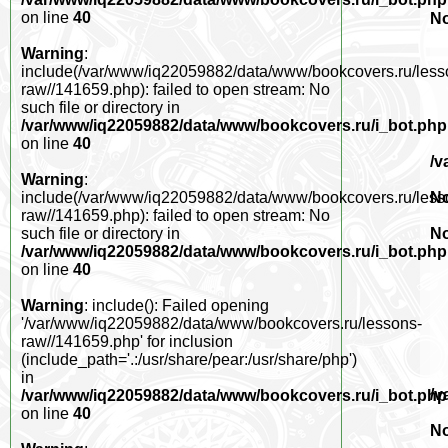
on line
40
No
Warning
:
include(/var/www/iq22059882/data/www/bookcovers.ru/less
raw//141659.php): failed to open stream: No
such file or directory in
/var/www/iq22059882/data/www/bookcovers.ru/i_bot.php
on line
40
/v
Warning
:
No
include(/var/www/iq22059882/data/www/bookcovers.ru/less
raw//141659.php): failed to open stream: No
No
such file or directory in
/var/www/iq22059882/data/www/bookcovers.ru/i_bot.php
on line
40
Warning
: include(): Failed opening
'/var/www/iq22059882/data/www/bookcovers.ru/lessons-
raw//141659.php' for inclusion
(include_path='.:/usr/share/pear:/usr/share/php')
in
/v
/var/www/iq22059882/data/www/bookcovers.ru/i_bot.php
on line
40
No