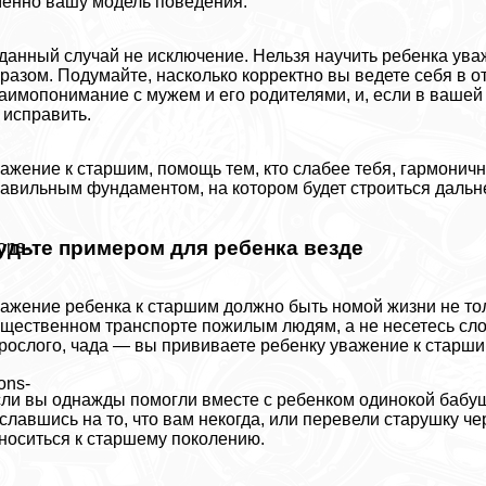
енно вашу модель поведения.
данный случай не исключение. Нельзя научить ребенка ува
разом. Подумайте, насколько корректно вы ведете себя в о
аимопонимание с мужем и его родителями, и, если в вашей
 исправить.
ажение к старшим, помощь тем, кто слабее тебя, гармони
авильным фундаментом, на котором будет строиться дальн
удьте примером для ребенка везде
ons-
ажение ребенка к старшим должно быть номой жизни не тол
щественном трaнcпорте пожилым людям, а не несетесь слом
рослого, чада — вы прививаете ребенку уважение к старши
ons-
ли вы однажды помогли вместе с ребенком одинокой бабушк
славшись на то, что вам некогда, или перевели старушку че
носиться к старшему поколению.