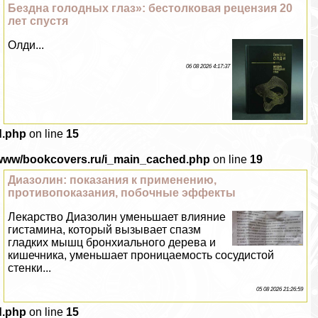
Бездна голодных глаз»: бестолковая рецензия 20
лет спустя
Олди...
06 08 2026 4:17:37
d.php
on line
15
/www/bookcovers.ru/i_main_cached.php
on line
19
Диазолин: показания к применению,
противопоказания, побочные эффекты
Лекарство Диазолин уменьшает влияние
гистамина, который вызывает спазм
гладких мышц бронхиального дерева и
кишечника, уменьшает проницаемость сосудистой
стенки...
05 08 2026 21:26:59
d.php
on line
15