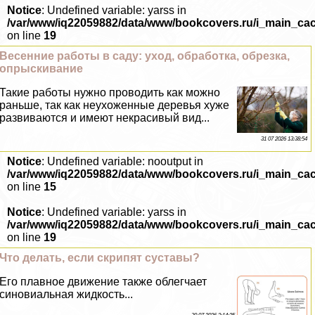
Notice
: Undefined variable: yarss in
/var/www/iq22059882/data/www/bookcovers.ru/i_main_ca
on line
19
Весенние работы в саду: уход, обработка, обрезка,
опрыскивание
Такие работы нужно проводить как можно
раньше, так как неухоженные деревья хуже
развиваются и имеют некрасивый вид...
31 07 2026 13:38:54
Notice
: Undefined variable: nooutput in
/var/www/iq22059882/data/www/bookcovers.ru/i_main_ca
on line
15
Notice
: Undefined variable: yarss in
/var/www/iq22059882/data/www/bookcovers.ru/i_main_ca
on line
19
Что делать, если скрипят суставы?
Его плавное движение также облегчает
синовиальная жидкость...