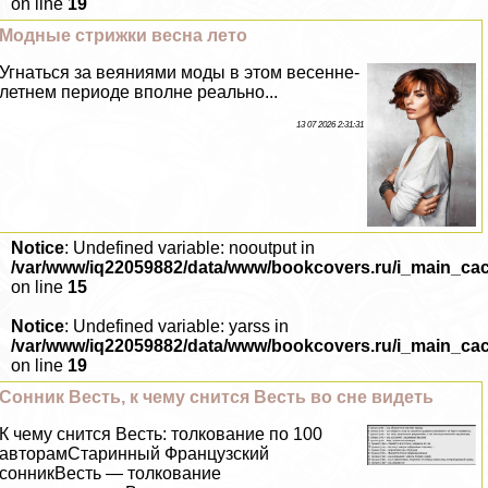
on line
19
Модные стрижки весна лето
Угнаться за веяниями моды в этом весенне-
летнем периоде вполне реально...
13 07 2026 2:31:31
Notice
: Undefined variable: nooutput in
/var/www/iq22059882/data/www/bookcovers.ru/i_main_ca
on line
15
Notice
: Undefined variable: yarss in
/var/www/iq22059882/data/www/bookcovers.ru/i_main_ca
on line
19
Сонник Весть, к чему снится Весть во сне видеть
К чему снится Весть: толкование по 100
авторамСтаринный Французский
сонникВесть — толкование