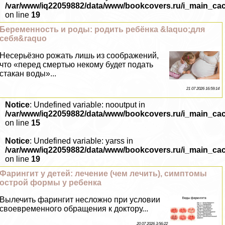
/var/www/iq22059882/data/www/bookcovers.ru/i_main_ca
on line
19
Беременность и роды: родить ребёнка &laquo;для
себя&raquo
Несерьёзно рожать лишь из соображений,
что «перед cмepтью некому будет подать
стакан воды»...
21 07 2026 16:59:14
Notice
: Undefined variable: nooutput in
/var/www/iq22059882/data/www/bookcovers.ru/i_main_ca
on line
15
Notice
: Undefined variable: yarss in
/var/www/iq22059882/data/www/bookcovers.ru/i_main_ca
on line
19
Фарингит у детей: лечение (чем лечить), симптомы
острой формы у ребенка
Вылечить фарингит несложно при условии
своевременного обращения к доктору...
20 07 2026 3:56:22