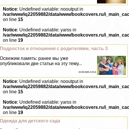
Notice
: Undefined variable: nooutput in
/var/www/iq22059882/data/www/bookcovers.ru/i_main_ca
on line
15
Notice
: Undefined variable: yarss in
/var/www/iq22059882/data/www/bookcovers.ru/i_main_ca
on line
19
Подросток и отношения с родителями, часть 3
Освежим память: ранее мы уже
опубликовали две статьи на эту тему...
03 08 2026 2:15:11
Notice
: Undefined variable: nooutput in
/var/www/iq22059882/data/www/bookcovers.ru/i_main_ca
on line
15
Notice
: Undefined variable: yarss in
/var/www/iq22059882/data/www/bookcovers.ru/i_main_ca
on line
19
Одежда для детского сада