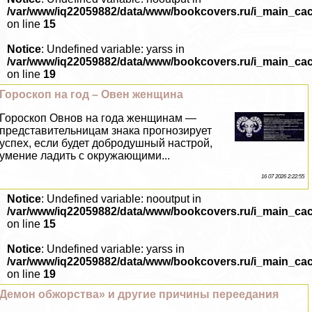
/var/www/iq22059882/data/www/bookcovers.ru/i_main_ca
on line
15
Notice
: Undefined variable: yarss in
/var/www/iq22059882/data/www/bookcovers.ru/i_main_ca
on line
19
Гороскоп на год – Овен женщина
Гороскоп Овнов на года женщинам —
представительницам знака прогнозирует
успех, если будет добродушный настрой,
умение ладить с окружающими...
16 07 2026 2:22:55
Notice
: Undefined variable: nooutput in
/var/www/iq22059882/data/www/bookcovers.ru/i_main_ca
on line
15
Notice
: Undefined variable: yarss in
/var/www/iq22059882/data/www/bookcovers.ru/i_main_ca
on line
19
Демон обжорства» и другие причины переедания