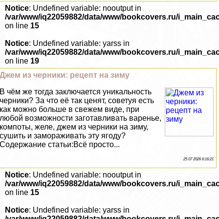
Notice
: Undefined variable: nooutput in
/var/www/iq22059882/data/www/bookcovers.ru/i_main_ca
on line
15
Notice
: Undefined variable: yarss in
/var/www/iq22059882/data/www/bookcovers.ru/i_main_ca
on line
19
Джем из черники: рецепт на зиму
В чём же тогда заключается уникальность
черники? За что её так ценят, советуя есть
как можно больше в свежем виде, при
любой возможности заготавливать варенье,
компоты, желе, джем из черники на зиму,
сушить и замораживать эту ягоду?
Содержание статьи:Всё просто...
25 07 2026 6:16:21
Notice
: Undefined variable: nooutput in
/var/www/iq22059882/data/www/bookcovers.ru/i_main_ca
on line
15
Notice
: Undefined variable: yarss in
/var/www/iq22059882/data/www/bookcovers.ru/i_main_ca