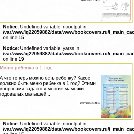
30 07 2026 2:14:25
Notice
: Undefined variable: nooutput in
/var/www/iq22059882/data/www/bookcovers.ru/i_main_ca
on line
15
Notice
: Undefined variable: yarss in
/var/www/iq22059882/data/www/bookcovers.ru/i_main_ca
on line
19
Меню ребенка в 1 год
А что теперь можно есть ребенку? Какое
должно быть меню ребенка в 1 год? Этими
вопросами задаются многие мамочки
годовалых малышей...
29 07 2026 23:44:15
Notice
: Undefined variable: nooutput in
/var/www/iq22059882/data/www/bookcovers.ru/i_main_ca