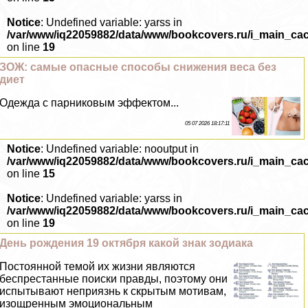
Notice
: Undefined variable: yarss in
/var/www/iq22059882/data/www/bookcovers.ru/i_main_ca
on line
19
ЗОЖ: самые опасные способы снижения веса без
диет
Одежда с парниковым эффектом...
05 07 2026 18:17:11
Notice
: Undefined variable: nooutput in
/var/www/iq22059882/data/www/bookcovers.ru/i_main_ca
on line
15
Notice
: Undefined variable: yarss in
/var/www/iq22059882/data/www/bookcovers.ru/i_main_ca
on line
19
День рождения 19 октября какой знак зодиака
Постоянной темой их жизни являются
беспрестанные поиски правды, поэтому они
испытывают неприязнь к скрытым мотивам,
изощренным эмоциональным