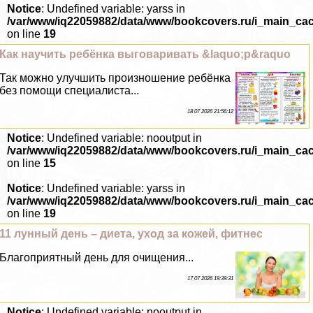
Notice
: Undefined variable: yarss in
/var/www/iq22059882/data/www/bookcovers.ru/i_main_ca
on line
19
Как научить ребёнка выговаривать &laquo;р&raquo
Так можно улучшить произношение ребёнка
без помощи специалиста...
18 07 2026 21:56:12
Notice
: Undefined variable: nooutput in
/var/www/iq22059882/data/www/bookcovers.ru/i_main_ca
on line
15
Notice
: Undefined variable: yarss in
/var/www/iq22059882/data/www/bookcovers.ru/i_main_ca
on line
19
11 лунный день – диета, уход за кожей, фитнес
Благоприятный день для очищения...
17 07 2026 19:39:31
Notice
: Undefined variable: nooutput in