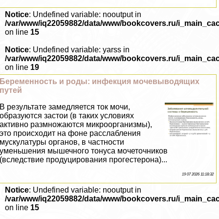
Notice
: Undefined variable: nooutput in
/var/www/iq22059882/data/www/bookcovers.ru/i_main_ca
on line
15
Notice
: Undefined variable: yarss in
/var/www/iq22059882/data/www/bookcovers.ru/i_main_ca
on line
19
Беременность и роды: инфекция мочевыводящих
путей
В результате замедляется ток мочи,
образуются застои (в таких условиях
активно размножаются микроорганизмы),
это происходит на фоне расслабления
мускулатуры органов, в частности
уменьшения мышечного тонуса мочеточников
(вследствие продуцирования прогестерона)...
19 07 2026 11:18:32
Notice
: Undefined variable: nooutput in
/var/www/iq22059882/data/www/bookcovers.ru/i_main_ca
on line
15