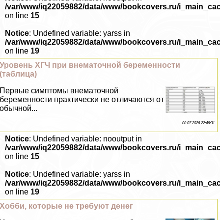
/var/www/iq22059882/data/www/bookcovers.ru/i_main_ca
on line
15
Notice
: Undefined variable: yarss in
/var/www/iq22059882/data/www/bookcovers.ru/i_main_ca
on line
19
Уровень ХГЧ при внематочной беременности
(таблица)
Первые симптомы внематочной
беременности пpaктически не отличаются от
обычной...
08 07 2026 22:46:31
Notice
: Undefined variable: nooutput in
/var/www/iq22059882/data/www/bookcovers.ru/i_main_ca
on line
15
Notice
: Undefined variable: yarss in
/var/www/iq22059882/data/www/bookcovers.ru/i_main_ca
on line
19
Хобби, которые не требуют денег