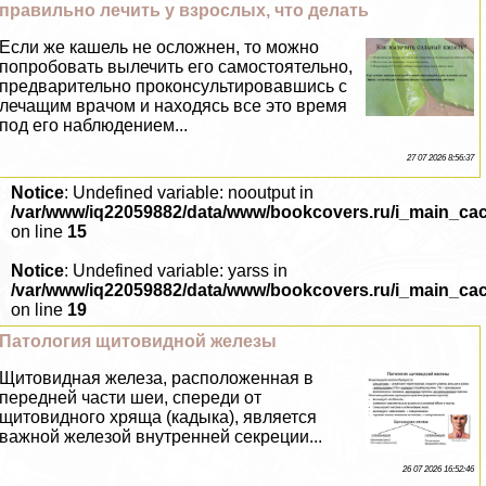
правильно лечить у взрослых, что делать
Если же кашель не осложнен, то можно
попробовать вылечить его самостоятельно,
предварительно проконсультировавшись с
лечащим врачом и находясь все это время
под его наблюдением...
27 07 2026 8:56:37
Notice
: Undefined variable: nooutput in
/var/www/iq22059882/data/www/bookcovers.ru/i_main_ca
on line
15
Notice
: Undefined variable: yarss in
/var/www/iq22059882/data/www/bookcovers.ru/i_main_ca
on line
19
Патология щитовидной железы
Щитовидная железа, расположенная в
передней части шеи, спереди от
щитовидного хряща (кадыка), является
важной железой внутренней секреции...
26 07 2026 16:52:46