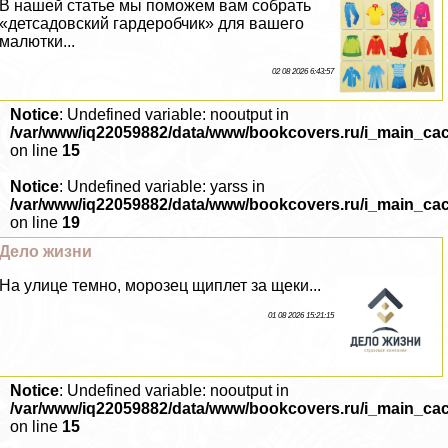
В нашей статье мы поможем вам собрать
«детсадовский гардеробчик» для вашего
малютки...
02 08 2026 6:43:57
Notice
: Undefined variable: nooutput in
/var/www/iq22059882/data/www/bookcovers.ru/i_main_ca
on line
15
Notice
: Undefined variable: yarss in
/var/www/iq22059882/data/www/bookcovers.ru/i_main_ca
on line
19
Дело жизни
На улице темно, морозец щиплет за щеки...
01 08 2026 15:21:15
Notice
: Undefined variable: nooutput in
/var/www/iq22059882/data/www/bookcovers.ru/i_main_ca
on line
15