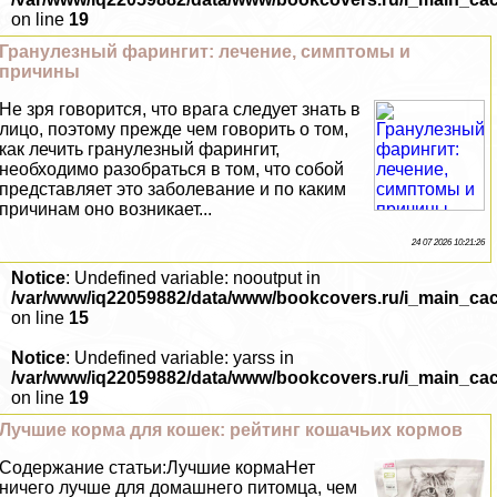
on line
19
Гранулезный фарингит: лечение, симптомы и
причины
Не зря говорится, что врага следует знать в
лицо, поэтому прежде чем говорить о том,
как лечить гранулезный фарингит,
необходимо разобраться в том, что собой
представляет это заболевание и по каким
причинам оно возникает...
24 07 2026 10:21:26
Notice
: Undefined variable: nooutput in
/var/www/iq22059882/data/www/bookcovers.ru/i_main_ca
on line
15
Notice
: Undefined variable: yarss in
/var/www/iq22059882/data/www/bookcovers.ru/i_main_ca
on line
19
Лучшие корма для кошек: рейтинг кошачьих кормов
Содержание статьи:Лучшие кормаНет
ничего лучше для домашнего питомца, чем