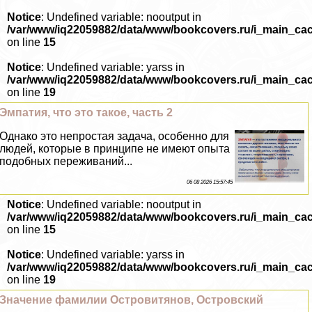
Notice
: Undefined variable: nooutput in
/var/www/iq22059882/data/www/bookcovers.ru/i_main_ca
on line
15
Notice
: Undefined variable: yarss in
/var/www/iq22059882/data/www/bookcovers.ru/i_main_ca
on line
19
Эмпатия, что это такое, часть 2
Однако это непростая задача, особенно для
людей, которые в принципе не имеют опыта
подобных переживаний...
06 08 2026 15:57:45
Notice
: Undefined variable: nooutput in
/var/www/iq22059882/data/www/bookcovers.ru/i_main_ca
on line
15
Notice
: Undefined variable: yarss in
/var/www/iq22059882/data/www/bookcovers.ru/i_main_ca
on line
19
Значение фамилии Островитянов, Островский