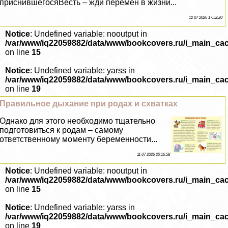
приснившегосяВесть – жди перемен в жизни...
12 07 2026 17:52:20
Notice
: Undefined variable: nooutput in
/var/www/iq22059882/data/www/bookcovers.ru/i_main_ca
on line
15
Notice
: Undefined variable: yarss in
/var/www/iq22059882/data/www/bookcovers.ru/i_main_ca
on line
19
Правильное дыхание при родах и схватках
Однако для этого необходимо тщательно
подготовиться к родам – самому
ответственному моменту беременности...
11 07 2026 20:16:58
Notice
: Undefined variable: nooutput in
/var/www/iq22059882/data/www/bookcovers.ru/i_main_ca
on line
15
Notice
: Undefined variable: yarss in
/var/www/iq22059882/data/www/bookcovers.ru/i_main_ca
on line
19