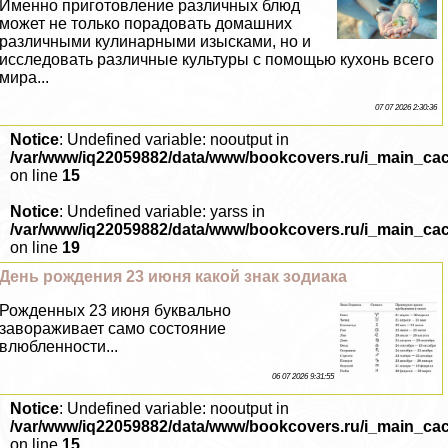
Именно приготовление различных блюд
может не только порадовать домашних
различными кулинарными изысками, но и
исследовать различные культуры с помощью кухонь всего
мира...
07 07 2026 2:30:36
Notice
: Undefined variable: nooutput in
/var/www/iq22059882/data/www/bookcovers.ru/i_main_ca
on line
15
Notice
: Undefined variable: yarss in
/var/www/iq22059882/data/www/bookcovers.ru/i_main_ca
on line
19
День рождения 23 июня какой знак зодиака
Рожденных 23 июня буквально
завораживает само состояние
влюбленности...
06 07 2026 9:31:55
Notice
: Undefined variable: nooutput in
/var/www/iq22059882/data/www/bookcovers.ru/i_main_ca
on line
15