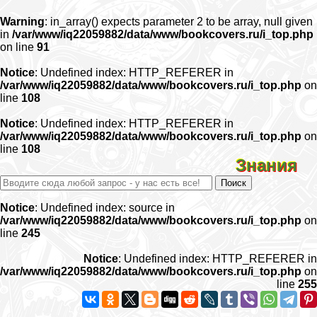
Warning
: in_array() expects parameter 2 to be array, null given
in
/var/www/iq22059882/data/www/bookcovers.ru/i_top.php
on line
91
Notice
: Undefined index: HTTP_REFERER in
/var/www/iq22059882/data/www/bookcovers.ru/i_top.php
on
line
108
Notice
: Undefined index: HTTP_REFERER in
/var/www/iq22059882/data/www/bookcovers.ru/i_top.php
on
line
108
Знания
Notice
: Undefined index: source in
/var/www/iq22059882/data/www/bookcovers.ru/i_top.php
on
line
245
Notice
: Undefined index: HTTP_REFERER in
/var/www/iq22059882/data/www/bookcovers.ru/i_top.php
on
line
255