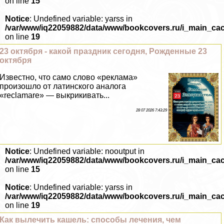
on line
15
Notice
: Undefined variable: yarss in
/var/www/iq22059882/data/www/bookcovers.ru/i_main_ca
on line
19
23 октября - какой праздник сегодня, Рожденные 23
октября
Известно, что само слово «реклама»
произошло от латинского аналога
«reclamare» — выкрикивать...
28 07 2026 7:43:29
Notice
: Undefined variable: nooutput in
/var/www/iq22059882/data/www/bookcovers.ru/i_main_ca
on line
15
Notice
: Undefined variable: yarss in
/var/www/iq22059882/data/www/bookcovers.ru/i_main_ca
on line
19
Как вылечить кашель: способы лечения, чем