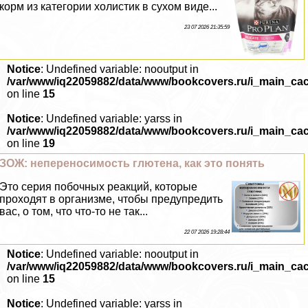
корм из категории холистик в сухом виде...
23 07 2026 21:35:59
Notice
: Undefined variable: nooutput in
/var/www/iq22059882/data/www/bookcovers.ru/i_main_ca
on line
15
Notice
: Undefined variable: yarss in
/var/www/iq22059882/data/www/bookcovers.ru/i_main_ca
on line
19
ЗОЖ: непереносимость глютена, как это понять
Это серия побочных реакций, которые
проходят в организме, чтобы предупредить
вас, о том, что что-то не так...
22 07 2026 19:28:44
Notice
: Undefined variable: nooutput in
/var/www/iq22059882/data/www/bookcovers.ru/i_main_ca
on line
15
Notice
: Undefined variable: yarss in