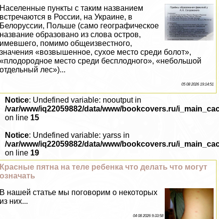
Населенные пункты с таким названием
встречаются в России, на Украине, в
Белоруссии, Польше (само географическое
название образовано из слова остров,
имевшего, помимо общеизвестного,
значения «возвышенное, сухое место среди болот»,
«плодородное место среди бесплодного», «небольшой
отдельный лес»)...
05 08 2026 19:14:51
Notice
: Undefined variable: nooutput in
/var/www/iq22059882/data/www/bookcovers.ru/i_main_ca
on line
15
Notice
: Undefined variable: yarss in
/var/www/iq22059882/data/www/bookcovers.ru/i_main_ca
on line
19
Красные пятна на теле ребенка что делать что могут
означать
В нашей статье мы поговорим о некоторых
из них...
04 08 2026 9:33:58