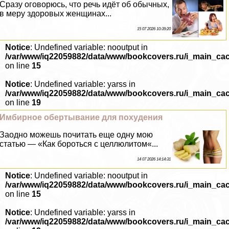
Сразу оговорюсь, что речь идёт об обычных,
в меру здоровых женщинах...
15 07 2026 10:39:20
Notice
: Undefined variable: nooutput in
/var/www/iq22059882/data/www/bookcovers.ru/i_main_ca
on line
15
Notice
: Undefined variable: yarss in
/var/www/iq22059882/data/www/bookcovers.ru/i_main_ca
on line
19
Имбирное обертывание для похудения
Заодно можешь почитать еще одну мою
статью — «Как бороться с целлюлитом«...
14 07 2026 14:14:31
Notice
: Undefined variable: nooutput in
/var/www/iq22059882/data/www/bookcovers.ru/i_main_ca
on line
15
Notice
: Undefined variable: yarss in
/var/www/iq22059882/data/www/bookcovers.ru/i_main_ca