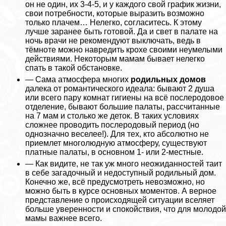
он не один, их 3-4-5, и у каждого свой график жизни,
свои потребности, которые выразить возможно
только плачем… Нелегко, согласитесь. К этому
лучше заранее быть готовой. Да и свет в палате на
ночь врачи не рекомендуют выключать, ведь в
тёмноте можно навредить крохе своими неумелыми
действиями. Некоторым мамам бывает нелегко
спать в такой обстановке.
— Сама атмосфера многих
родильных домов
далека от романтического идеала: бывают 2 душа
или всего пару комнат гигиены на всё послеродовое
отделение, бывают большие палаты, рассчитанные
на 7 мам и столько же деток. В таких условиях
сложнее проводить послеродовый период (но
однозначно веселее!). Для тех, кто абсолютно не
приемлет многолюдную атмосферу, существуют
платные палаты, в основном 1- или 2-местные.
— Как видите, не так уж много неожиданностей таит
в себе загадочный и недоступный родильный дом.
Конечно же, всё предусмотреть невозможно, но
можно быть в курсе основных моментов. А верное
представление о происходящей ситуации вселяет
больше уверенности и спокойствия, что для молодой
мамы важнее всего.