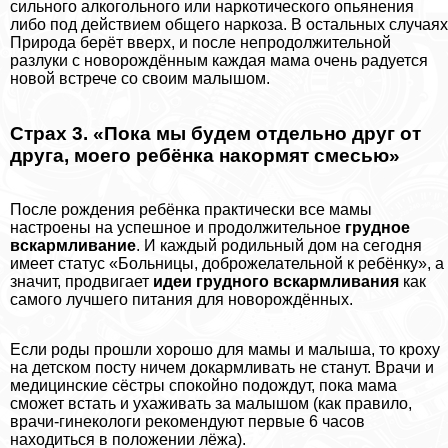
сильного алкогольного или наркотического опьянения
либо под действием общего наркоза. В остальных случаях
Природа берёт вверх, и после непродолжительной
разлуки с новорождённым каждая мама очень радуется
новой встрече со своим малышом.
Страх 3. «Пока мы будем отдельно друг от
друга, моего ребёнка накормят смесью»
После рождения ребёнка пpaктически все мамы
настроены на успешное и продолжительное
грудное
вскармливание
. И каждый родильный дом на сегодня
имеет статус «Больницы, доброжелательной к ребёнку», а
значит, продвигает
идеи грудного вскармливания
как
самого лучшего питания для новорождённых.
Если роды прошли хорошо для мамы и малыша, то кроху
на детском посту ничем докармливать не станут. Врачи и
медицинские сёстры спокойно подождут, пока мама
сможет встать и ухаживать за малышом (как правило,
врачи-гинекологи рекомендуют первые 6 часов
находиться в положении лёжа).