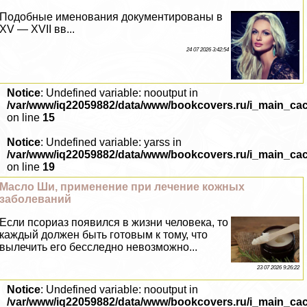
Подобные именования документированы в
XV — XVII вв...
24 07 2026 3:42:54
Notice
: Undefined variable: nooutput in
/var/www/iq22059882/data/www/bookcovers.ru/i_main_ca
on line
15
Notice
: Undefined variable: yarss in
/var/www/iq22059882/data/www/bookcovers.ru/i_main_ca
on line
19
Масло Ши, применение при лечение кожных
заболеваний
Если псориаз появился в жизни человека, то
каждый должен быть готовым к тому, что
вылечить его бесследно невозможно...
23 07 2026 9:26:22
Notice
: Undefined variable: nooutput in
/var/www/iq22059882/data/www/bookcovers.ru/i_main_ca