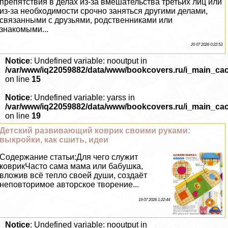
препятствия в делах из-за вмешательства третьих лиц или
из-за необходимости срочно заняться другими делами,
связанными с друзьями, родственниками или
знакомыми...
20 07 2026 0:22:53
Notice
: Undefined variable: nooutput in
/var/www/iq22059882/data/www/bookcovers.ru/i_main_ca
on line
15
Notice
: Undefined variable: yarss in
/var/www/iq22059882/data/www/bookcovers.ru/i_main_ca
on line
19
Детский развивающий коврик своими руками:
выкройки, как сшить, идеи
Содержание статьи:Для чего служит
коврикЧасто сама мама или бабушка,
вложив всё тепло своей души, создаёт
неповторимое авторское творение...
19 07 2026 1:22:44
Notice
: Undefined variable: nooutput in