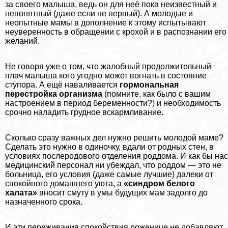
за своего малыша, ведь он для неё пока неизвестный и
непонятный (даже если не первый). А молодые и
неопытные мамы в дополнение к этому испытывают
неуверенность в обращении с крохой и в распознании его
желаний.
Не говоря уже о том, что жалобный продолжительный
плач малыша кого угодно может вогнать в состояние
ступора. А ещё наваливается
гормональная
перестройка организма
(помните, как было с вашим
настроением в период беременности?) и необходимость
срочно наладить грудное вскармливание.
Сколько сразу важных дел нужно решить молодой маме?
Сделать это нужно в одиночку, вдали от родных стен, в
условиях послеродового отделения роддома. И как бы нас
медицинский персонал ни убеждал, что роддом — это не
больница, его условия (даже самые лучшие) далеки от
спокойного домашнего уюта, а
«синдром белого
халата»
вносит смуту в умы будущих мам задолго до
назначенного срока.
И эти переживания спокойствия роженице не добавляют.