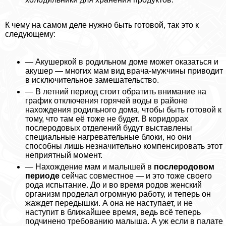
К чему на самом деле нужно быть готовой, так это к
следующему:
— Акушеркой в родильном доме может оказаться и
акушер — многих мам вид врача-мужчины приводит
в исключительное замешательство.
— В летний период стоит обратить внимание на
график отключения горячей воды в районе
нахождения родильного дома, чтобы быть готовой к
тому, что там её тоже не будет. В коридорах
послеродовых отделений будут выставлены
специальные нагревательные блоки, но они
способны лишь незначительно компенсировать этот
неприятный момент.
— Нахождение мам и малышей в
послеродовом
периоде
сейчас совместное — и это тоже своего
рода испытание. До и во время родов женский
организм проделал огромную работу, и теперь он
жаждет передышки. А она не наступает, и не
наступит в ближайшее время, ведь всё теперь
подчинено требованию малыша. А уж если в палате