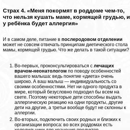
Страх 4. «Меня покормят в роддоме чем-то,
что нельзя кушать маме, кормящей гpyдью, и
у ребёнка будет аллергия»
И в самом деле, питание в
послеродовом отделении
может не совсем отвечать принципам диетического стола
мамы, кормящей гpyдью. Что же делать в такой ситуации?
Во-первых, проконсультироваться с
лечащих
врачом-неонатологом
по поводу особенностей
вашего малыша: ведь понятие «диета» очень
широко. А ваш малыш — индивидуальность со
своими особенностями. Нет ни одного продукта в
мире, который безусловно подходил бы всем на
свете. Поэтому некоторые дети способны выдать
аллергическую реакцию на одни продукты, другие
дети на другие, а третьи вообще будут не склонны к
аллергии.
Во-вторых, подключить своих родных и близких к
организации вопроса: во всех роддомах есть
холодильники для хранения продуктов.