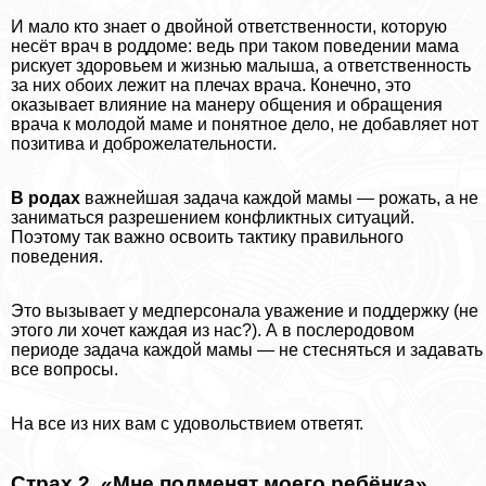
И мало кто знает о двойной ответственности, которую
несёт врач в роддоме: ведь при таком поведении мама
рискует здоровьем и жизнью малыша, а ответственность
за них обоих лежит на плечах врача. Конечно, это
оказывает влияние на манеру общения и обращения
врача к молодой маме и понятное дело, не добавляет нот
позитива и доброжелательности.
В родах
важнейшая задача каждой мамы — рожать, а не
заниматься разрешением конфликтных ситуаций.
Поэтому так важно освоить тактику правильного
поведения.
Это вызывает у медперсонала уважение и поддержку (не
этого ли хочет каждая из нас?). А в послеродовом
периоде задача каждой мамы — не стесняться и задавать
все вопросы.
На все из них вам с удовольствием ответят.
Страх 2. «Мне подменят моего ребёнка»