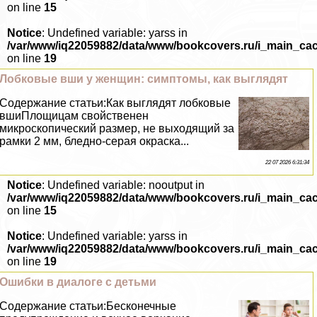
on line
15
Notice
: Undefined variable: yarss in
/var/www/iq22059882/data/www/bookcovers.ru/i_main_ca
on line
19
Лобковые вши у женщин: симптомы, как выглядят
Содержание статьи:Как выглядят лобковые
вшиПлощицам свойственен
микроскопический размер, не выходящий за
рамки 2 мм, бледно-серая окраска...
22 07 2026 6:31:34
Notice
: Undefined variable: nooutput in
/var/www/iq22059882/data/www/bookcovers.ru/i_main_ca
on line
15
Notice
: Undefined variable: yarss in
/var/www/iq22059882/data/www/bookcovers.ru/i_main_ca
on line
19
Ошибки в диалоге с детьми
Содержание статьи:Бесконечные