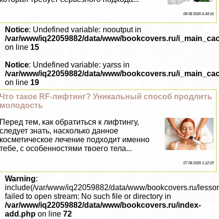
08 08 2026 6:34:16
Notice
: Undefined variable: nooutput in
/var/www/iq22059882/data/www/bookcovers.ru/i_main_ca
on line
15
Notice
: Undefined variable: yarss in
/var/www/iq22059882/data/www/bookcovers.ru/i_main_ca
on line
19
Что такое RF-лифтинг? Уникальный способ продлить
молодость
Перед тем, как обратиться к лифтингу,
следует знать, насколько данное
косметическое лечение подходит именно
тебе, с особенностями твоего тела...
07 08 2026 1:12:29
Warning
:
include(/var/www/iq22059882/data/www/bookcovers.ru/lesso
failed to open stream: No such file or directory in
/var/www/iq22059882/data/www/bookcovers.ru/index-
add.php
on line
72