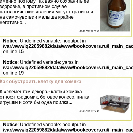
именно поэтому так важно сохранить ее
здоровье, в противном случае
патологические явления могут отразиться
на самочувствии малыша крайне
негативно...
07 08 2026 22:58:49
Notice
: Undefined variable: nooutput in
/var/www/iq22059882/data/www/bookcovers.ru/i_main_ca
on line
15
Notice
: Undefined variable: yarss in
/var/www/iq22059882/data/www/bookcovers.ru/i_main_ca
on line
19
Как обустроить клетку для хомяка
К «элементам декора» клетки хомяка
относятся: домик, беговое колесо, пилка,
игрушки и хотя бы одна поилка...
06 08 2026 23:54:46
Notice
: Undefined variable: nooutput in
/var/www/iq22059882/data/www/bookcovers.ru/i_main_ca