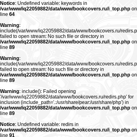
Notice
: Undefined variable: keywords in
/var/www/iq22059882/data/www/bookcovers.ru/i_top.php
on
line
64
Warning
:
include(/var/www/iq22059882/data/www/bookcovers.ru/redirs.p
failed to open stream: No such file or directory in
/var/www/iq22059882/data/www/bookcovers.ru/i_top.php
on
line
89
Warning
:
include(/var/www/iq22059882/data/www/bookcovers.ru/redirs.p
failed to open stream: No such file or directory in
/var/www/iq22059882/data/www/bookcovers.ru/i_top.php
on
line
89
Warning
: include(): Failed opening
'/var/www/iq22059882/data/www/bookcovers.ru/redirs.php' for
inclusion (include_path='.:/usr/share/pear:/usr/share/php') in
/var/www/iq22059882/data/www/bookcovers.ru/i_top.php
on
line
89
Notice
: Undefined variable: redirs in
/var/www/iq22059882/data/www/bookcovers.ru/i_top.php
on
line
91