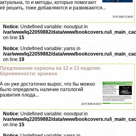
актуальна, то и методы, которые помогают
её решить, тоже добавляются и развиваются...
23 07 2026 17:34:29
Notice
: Undefined variable: nooutput in
/var/www/iq22059882/data/www/bookcovers.ru/i_main_ca
on line
15
Notice
: Undefined variable: yarss in
/var/www/iq22059882/data/www/bookcovers.ru/i_main_ca
on line
19
Предлежание хориона на 12 и 13 неделях
беременности: краевое
А он уже достаточно вырос, что бы можно
было определить наличие патологий
развития плода...
22 07 2026 16:30:17
Notice
: Undefined variable: nooutput in
/var/www/iq22059882/data/www/bookcovers.ru/i_main_ca
on line
15
Notice
: Undefined variable: yarss in