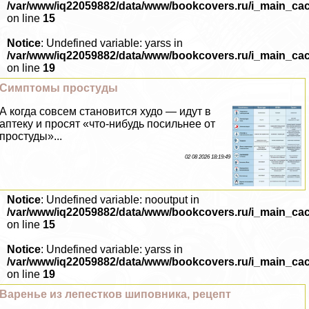
/var/www/iq22059882/data/www/bookcovers.ru/i_main_ca
on line
15
Notice
: Undefined variable: yarss in
/var/www/iq22059882/data/www/bookcovers.ru/i_main_ca
on line
19
Симптомы простуды
А когда совсем становится худо — идут в
аптеку и просят «что-нибудь посильнее от
простуды»...
02 08 2026 18:19:49
Notice
: Undefined variable: nooutput in
/var/www/iq22059882/data/www/bookcovers.ru/i_main_ca
on line
15
Notice
: Undefined variable: yarss in
/var/www/iq22059882/data/www/bookcovers.ru/i_main_ca
on line
19
Варенье из лепестков шиповника, рецепт