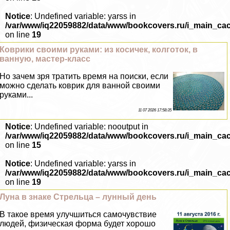
Notice
: Undefined variable: yarss in
/var/www/iq22059882/data/www/bookcovers.ru/i_main_ca
on line
19
Коврики своими руками: из косичек, колготок, в
ванную, мастер-класс
Но зачем зря тратить время на поиски, если
можно сделать коврик для ванной своими
руками...
11 07 2026 17:58:35
Notice
: Undefined variable: nooutput in
/var/www/iq22059882/data/www/bookcovers.ru/i_main_ca
on line
15
Notice
: Undefined variable: yarss in
/var/www/iq22059882/data/www/bookcovers.ru/i_main_ca
on line
19
Луна в знаке Стрельца – лунный день
В такое время улучшиться самочувствие
людей, физическая форма будет хорошо