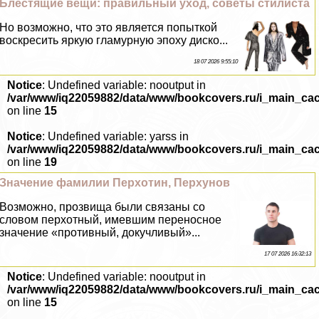
Блестящие вещи: правильный уход, советы стилиста
Но возможно, что это является попыткой
воскресить яркую гламурную эпоху диско...
18 07 2026 9:55:10
Notice
: Undefined variable: nooutput in
/var/www/iq22059882/data/www/bookcovers.ru/i_main_ca
on line
15
Notice
: Undefined variable: yarss in
/var/www/iq22059882/data/www/bookcovers.ru/i_main_ca
on line
19
Значение фамилии Перхотин, Перхунов
Возможно, прозвища были связаны со
словом перхотный, имевшим переносное
значение «противный, докучливый»...
17 07 2026 16:32:13
Notice
: Undefined variable: nooutput in
/var/www/iq22059882/data/www/bookcovers.ru/i_main_ca
on line
15