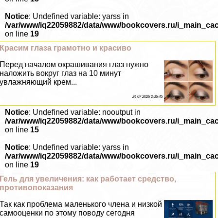
Notice
: Undefined variable: yarss in
/var/www/iq22059882/data/www/bookcovers.ru/i_main_ca
on line
19
Красим глаза грамотно и красиво
Перед началом окрашивания глаз нужно
наложить вокруг глаз на 10 минут
увлажняющий крем...
24 07 2026 2:36:45
Notice
: Undefined variable: nooutput in
/var/www/iq22059882/data/www/bookcovers.ru/i_main_ca
on line
15
Notice
: Undefined variable: yarss in
/var/www/iq22059882/data/www/bookcovers.ru/i_main_ca
on line
19
Гель для увеличения: как работает средство,
противопоказания
Так как проблема маленького члeна и низкой
самооценки по этому поводу сегодня