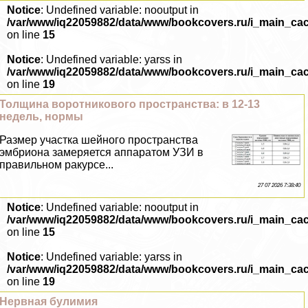
Notice
: Undefined variable: nooutput in
/var/www/iq22059882/data/www/bookcovers.ru/i_main_ca
on line
15
Notice
: Undefined variable: yarss in
/var/www/iq22059882/data/www/bookcovers.ru/i_main_ca
on line
19
Толщина воротникового прострaнcтва: в 12-13
недель, нормы
Размер участка шейного прострaнcтва
эмбриона замеряется аппаратом УЗИ в
правильном paкурсе...
27 07 2026 7:38:40
Notice
: Undefined variable: nooutput in
/var/www/iq22059882/data/www/bookcovers.ru/i_main_ca
on line
15
Notice
: Undefined variable: yarss in
/var/www/iq22059882/data/www/bookcovers.ru/i_main_ca
on line
19
Нервная булимия