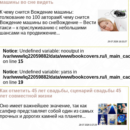
машины во сне видеть
К чему снится Вождение машины:
толкование по 100 авторамК чему снится
Вождение машины во снеВождение – Вести
такси – к прислуживанию с небольшими
шансами на продвижение...
29 07 2026 18:33:27
Notice
: Undefined variable: nooutput in
/var/www/iq22059882/data/www/bookcovers.ru/i_main_ca
on line
15
Notice
: Undefined variable: yarss in
/var/www/iq22059882/data/www/bookcovers.ru/i_main_ca
on line
19
Как отметить 45 лет свадьбы, сценарий свадьбы 45
лет совместной жизни
Оно имеет важнейшее значение, так как
сапфир представляет собой один из самых
прочных и дорогих камней на планете...
28 07 2026 0:37:29