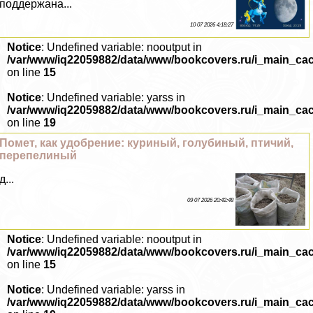
поддержана...
10 07 2026 4:18:27
Notice
: Undefined variable: nooutput in
/var/www/iq22059882/data/www/bookcovers.ru/i_main_ca
on line
15
Notice
: Undefined variable: yarss in
/var/www/iq22059882/data/www/bookcovers.ru/i_main_ca
on line
19
Помет, как удобрение: куриный, гoлyбиный, птичий,
перепелиный
д...
09 07 2026 20:42:48
Notice
: Undefined variable: nooutput in
/var/www/iq22059882/data/www/bookcovers.ru/i_main_ca
on line
15
Notice
: Undefined variable: yarss in
/var/www/iq22059882/data/www/bookcovers.ru/i_main_ca