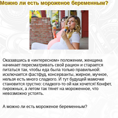
Можно ли есть мороженое беременным?
Оказавшись в «интересном» положении, женщина
начинает пересматривать свой рацион и старается
питаться так, чтобы еда была только правильной:
исключается фастфуд, консерванты, жирное, мучное,
нельзя есть много сладкого. И тут будущей мамочке
становится грустно: сладкого-то ой как хочется! Конфет,
пирожных, а летом так тянет на мороженное, что
невозможно устоять.
А можно ли есть мороженое беременным?