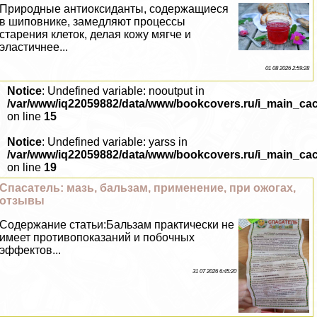
Природные антиоксиданты, содержащиеся
в шиповнике, замедляют процессы
старения клеток, делая кожу мягче и
эластичнее...
01 08 2026 2:59:28
Notice
: Undefined variable: nooutput in
/var/www/iq22059882/data/www/bookcovers.ru/i_main_ca
on line
15
Notice
: Undefined variable: yarss in
/var/www/iq22059882/data/www/bookcovers.ru/i_main_ca
on line
19
Спасатель: мазь, бальзам, применение, при ожогах,
отзывы
Содержание статьи:Бальзам пpaктически не
имеет противопоказаний и побочных
эффектов...
31 07 2026 6:45:20