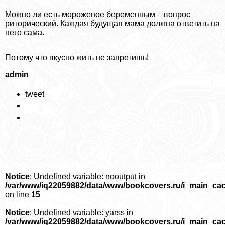
Можно ли есть мороженое беременным – вопрос
риторический. Каждая будущая мама должна ответить на
него сама.
Потому что вкусно жить не запретишь!
admin
tweet
Notice
: Undefined variable: nooutput in
/var/www/iq22059882/data/www/bookcovers.ru/i_main_ca
on line
15
Notice
: Undefined variable: yarss in
/var/www/iq22059882/data/www/bookcovers.ru/i_main_ca