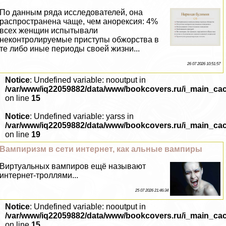
По данным ряда исследователей, она
распространена чаще, чем анорексия: 4%
всех женщин испытывали
неконтролируемые приступы обжорства в
те либо иные периоды своей жизни...
26 07 2026 10:51:57
Notice
: Undefined variable: nooutput in
/var/www/iq22059882/data/www/bookcovers.ru/i_main_ca
on line
15
Notice
: Undefined variable: yarss in
/var/www/iq22059882/data/www/bookcovers.ru/i_main_ca
on line
19
Вампиризм в сети интернет, как альные вампиры
Виртуальных вампиров ещё называют
интернет-троллями...
25 07 2026 21:46:34
Notice
: Undefined variable: nooutput in
/var/www/iq22059882/data/www/bookcovers.ru/i_main_ca
on line
15