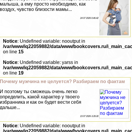
малыша, а ему просто необходимо, как
воздух, чувство близости мамы...
24 07 2026 0:46:42
Notice
: Undefined variable: nooutput in
/var/www/iq22059882/data/www/bookcovers.ru/i_main_ca
on line
15
Notice
: Undefined variable: yarss in
/var/www/iq22059882/data/www/bookcovers.ru/i_main_ca
on line
19
Почему мужчина не целуется? Разбираем по фактам
И поэтому ты сможешь очень легко
определить, какой хаpaктер у твоего
избранника и как он будет вести себя
дальше...
23 07 2026 3:39:30
Notice
: Undefined variable: nooutput in
/var/www/iq22059882/data/www/bookcovers.ru/i_main_ca