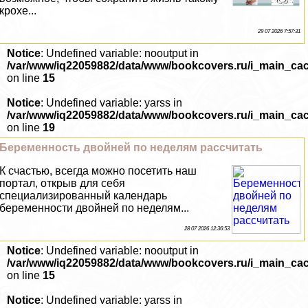
крохе...
29 07 2026 7:57:31
Notice
: Undefined variable: nooutput in
/var/www/iq22059882/data/www/bookcovers.ru/i_main_ca
on line
15
Notice
: Undefined variable: yarss in
/var/www/iq22059882/data/www/bookcovers.ru/i_main_ca
on line
19
Беременность двойней по неделям рассчитать
К счастью, всегда можно посетить наш
портал, открыв для себя
специализированный календарь
беременности двойней по неделям...
28 07 2026 12:36:53
Notice
: Undefined variable: nooutput in
/var/www/iq22059882/data/www/bookcovers.ru/i_main_ca
on line
15
Notice
: Undefined variable: yarss in