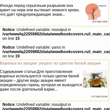
Иногда перед серьёзным разрывом она
давит на нерв или вытекает немного крови,
что даёт предупреждающие знаки...
18 07 2026 7:38:26
Notice
: Undefined variable: nooutput in
/var/www/iq22059882/data/www/bookcovers.ru/i_main_ca
on line
15
Notice
: Undefined variable: yarss in
/var/www/iq22059882/data/www/bookcovers.ru/i_main_ca
on line
19
Варенье из акации: рецепт из цветов белой акации
Содержание статьи:Для приготовления
варенья используются только цветки белой
акации – другие виды акации имеют
определенную горечь, которая не выводится
даже после длительной варки...
17 07 2026 15:15:42
Notice
: Undefined variable: nooutput in
/var/www/iq22059882/data/www/bookcovers.ru/i_main_ca