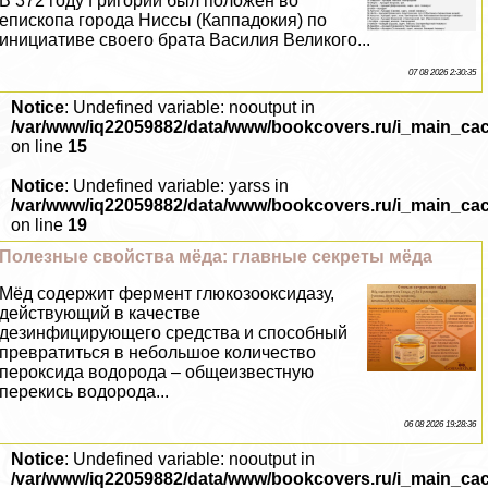
В 372 году Григорий был положен во
епископа города Ниссы (Каппадокия) по
инициативе своего брата Василия Великого...
07 08 2026 2:30:35
Notice
: Undefined variable: nooutput in
/var/www/iq22059882/data/www/bookcovers.ru/i_main_ca
on line
15
Notice
: Undefined variable: yarss in
/var/www/iq22059882/data/www/bookcovers.ru/i_main_ca
on line
19
Полезные свойства мёда: главные секреты мёда
Мёд содержит фермент глюкозооксидазу,
действующий в качестве
дезинфицирующего средства и способный
превратиться в небольшое количество
пероксида водорода – общеизвестную
перекись водорода...
06 08 2026 19:28:36
Notice
: Undefined variable: nooutput in
/var/www/iq22059882/data/www/bookcovers.ru/i_main_ca