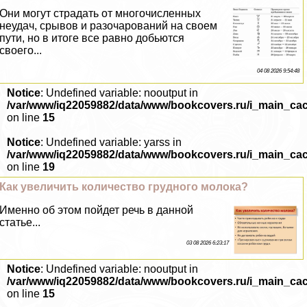
Они могут страдать от многочисленных
неудач, срывов и разочарований на своем
пути, но в итоге все равно добьются
своего...
04 08 2026 9:54:48
Notice
: Undefined variable: nooutput in
/var/www/iq22059882/data/www/bookcovers.ru/i_main_ca
on line
15
Notice
: Undefined variable: yarss in
/var/www/iq22059882/data/www/bookcovers.ru/i_main_ca
on line
19
Как увеличить количество грудного молока?
Именно об этом пойдет речь в данной
статье...
03 08 2026 6:23:17
Notice
: Undefined variable: nooutput in
/var/www/iq22059882/data/www/bookcovers.ru/i_main_ca
on line
15