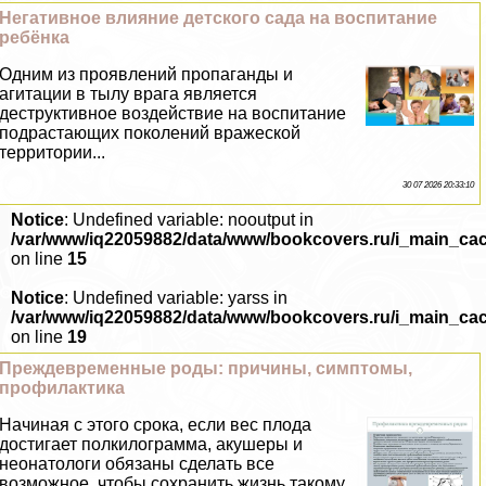
Негативное влияние детского сада на воспитание
ребёнка
Одним из проявлений пропаганды и
агитации в тылу врага является
деструктивное воздействие на воспитание
подрастающих поколений вражеской
территории...
30 07 2026 20:33:10
Notice
: Undefined variable: nooutput in
/var/www/iq22059882/data/www/bookcovers.ru/i_main_ca
on line
15
Notice
: Undefined variable: yarss in
/var/www/iq22059882/data/www/bookcovers.ru/i_main_ca
on line
19
Преждевременные роды: причины, симптомы,
профилактика
Начиная с этого срока, если вес плода
достигает полкилограмма, акушеры и
неонатологи обязаны сделать все
возможное, чтобы сохранить жизнь такому