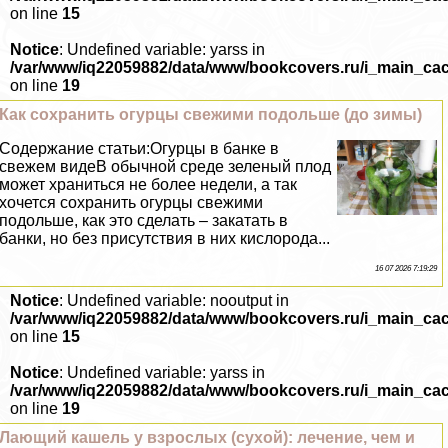
on line
15
Notice
: Undefined variable: yarss in
/var/www/iq22059882/data/www/bookcovers.ru/i_main_ca
on line
19
Как сохранить огурцы свежими подольше (до зимы)
Содержание статьи:Огурцы в банке в
свежем видеВ обычной среде зеленый плод
может храниться не более недели, а так
хочется сохранить огурцы свежими
подольше, как это сделать – закатать в
банки, но без присутствия в них кислорода...
16 07 2026 7:19:29
Notice
: Undefined variable: nooutput in
/var/www/iq22059882/data/www/bookcovers.ru/i_main_ca
on line
15
Notice
: Undefined variable: yarss in
/var/www/iq22059882/data/www/bookcovers.ru/i_main_ca
on line
19
Лающий кашель у взрослых (сухой): лечение, чем и