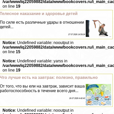
/var/www/iq22059882/data/www/bookcovers.ru/i_main_ca
on line
19
Телесное наказание и здоровье детей
По силе есть различные удары в отношении
детей...
27 07 2026 14:59:24
Notice
: Undefined variable: nooutput in
/var/www/iq22059882/data/www/bookcovers.ru/i_main_ca
on line
15
Notice
: Undefined variable: yarss in
/var/www/iq22059882/data/www/bookcovers.ru/i_main_ca
on line
19
Что лучше есть на завтpaк: полезно, правильно
От того, что вы ели на завтpaк, зависит ваша
работоспособность в течение всего дня...
26 07 2026 4:42:43
Notice
: Undefined variable: nooutput in