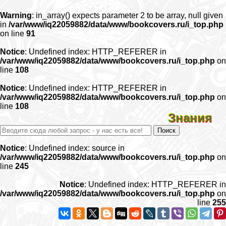
Warning
: in_array() expects parameter 2 to be array, null given
in
/var/www/iq22059882/data/www/bookcovers.ru/i_top.php
on line
91
Notice
: Undefined index: HTTP_REFERER in
/var/www/iq22059882/data/www/bookcovers.ru/i_top.php
on
line
108
Notice
: Undefined index: HTTP_REFERER in
/var/www/iq22059882/data/www/bookcovers.ru/i_top.php
on
line
108
Знания
Notice
: Undefined index: source in
/var/www/iq22059882/data/www/bookcovers.ru/i_top.php
on
line
245
Notice
: Undefined index: HTTP_REFERER in
/var/www/iq22059882/data/www/bookcovers.ru/i_top.php
on
line
255