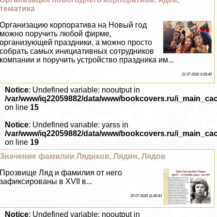
тематика
Организацию корпоратива на Новый год
можно поручить любой фирме,
организующей праздники, а можно просто
собрать самых инициативных сотрудников
компании и поручить устройство праздника им...
21 07 2026 9:28:40
Notice
: Undefined variable: nooutput in
/var/www/iq22059882/data/www/bookcovers.ru/i_main_ca
on line
15
Notice
: Undefined variable: yarss in
/var/www/iq22059882/data/www/bookcovers.ru/i_main_ca
on line
19
Значение фамилии Лядиков, Лядин, Лядов
Прозвище Ляд и фамилия от него
зафиксированы в XVII в...
20 07 2026 11:40:43
Notice
: Undefined variable: nooutput in