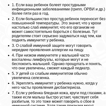
1. Если ваш ребенок болеет простудными
инфекционными заболеваниями (грипп, ОРВИ и др.)
более пяти раз в год.
2. Если большинство простуд ребенок переносит без
повышенной температуры. Это значит, что у крохи
настолько слаб иммунитет, что его организм не
может самостоятельно бороться с болезнью. Тут
родителям стоит серьезно задуматься над тем, как
поднять иммунитет у ребенка.
3. О слабой иммунной защите могут говорить
нередкие проявления аллергии на пищу.
4. При низком иммунитете у малышей часто
воспалены лимфоузлы, которые могут и не
беспокоить малышей. Однако прощупать и понять,
что они увеличены, сможет каждый педиатр.
5. У детей со слабым иммунитетом обычно
увеличена селезенка.
6. Укреплять иммунитет у ребенка нужно, когда у
него часты проявления дисбактериоза.
7. Если у ребенка бледная кожа, круги под глазами, а
также если малыш быстро устает, чувствует себя
разбитым, то это тоже может говорить о сбое в
иммунной системе. Хотя такие признаки могут