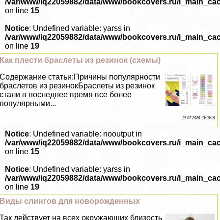
/var/www/iq22059882/data/www/bookcovers.ru/i_main_ca
on line
15
Notice
: Undefined variable: yarss in
/var/www/iq22059882/data/www/bookcovers.ru/i_main_ca
on line
19
Как плести браслеты из резинок (схемы)
Содержание статьи:Причины популярности
браслетов из резинокБраслеты из резинок
стали в последнее время все более
популярными...
25 07 2026 13:19:16
Notice
: Undefined variable: nooutput in
/var/www/iq22059882/data/www/bookcovers.ru/i_main_ca
on line
15
Notice
: Undefined variable: yarss in
/var/www/iq22059882/data/www/bookcovers.ru/i_main_ca
on line
19
Виды слингов для новорожденных
Так действует на всех окружающих близость