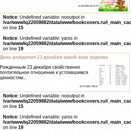
01 08 2026 16:17:14
Notice
: Undefined variable: nooutput in
/var/www/iq22059882/data/www/bookcovers.ru/i_main_ca
on line
15
Notice
: Undefined variable: yarss in
/var/www/iq22059882/data/www/bookcovers.ru/i_main_ca
on line
19
День рождения 23 декабря какой знак зодиака
Рожденным 23 декабря свойственно
почтительное отношение к устоявшимся
ценностям...
31 07 2026 7:58:31
Notice
: Undefined variable: nooutput in
/var/www/iq22059882/data/www/bookcovers.ru/i_main_ca
on line
15
Notice
: Undefined variable: yarss in
/var/www/iq22059882/data/www/bookcovers.ru/i_main_ca
on line
19