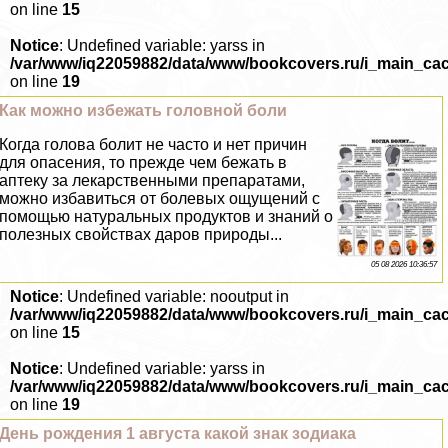
on line
15
Notice
: Undefined variable: yarss in
/var/www/iq22059882/data/www/bookcovers.ru/i_main_ca
on line
19
Как можно избежать головной боли
Когда голова болит не часто и нет причин
для опасения, то прежде чем бежать в
аптеку за лекарственными препаратами,
можно избавиться от болевых ощущений с
помощью натуральных продуктов и знаний о
полезных свойствах даров природы...
05 08 2026 10:36:57
Notice
: Undefined variable: nooutput in
/var/www/iq22059882/data/www/bookcovers.ru/i_main_ca
on line
15
Notice
: Undefined variable: yarss in
/var/www/iq22059882/data/www/bookcovers.ru/i_main_ca
on line
19
День рождения 1 августа какой знак зодиака