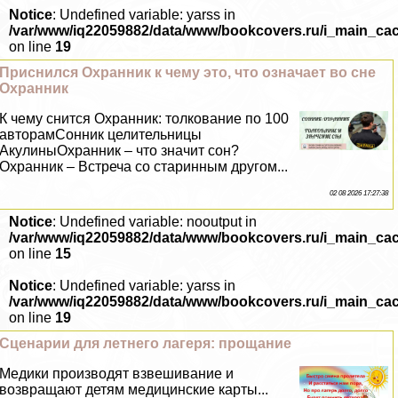
Notice
: Undefined variable: yarss in
/var/www/iq22059882/data/www/bookcovers.ru/i_main_ca
on line
19
Приснился Охранник к чему это, что означает во сне
Охранник
К чему снится Охранник: толкование по 100
авторамСонник целительницы
АкулиныОхранник – что значит сон?
Охранник – Встреча со старинным другом...
02 08 2026 17:27:38
Notice
: Undefined variable: nooutput in
/var/www/iq22059882/data/www/bookcovers.ru/i_main_ca
on line
15
Notice
: Undefined variable: yarss in
/var/www/iq22059882/data/www/bookcovers.ru/i_main_ca
on line
19
Сценарии для летнего лагеря: прощание
Медики производят взвешивание и
возвращают детям медицинские карты...