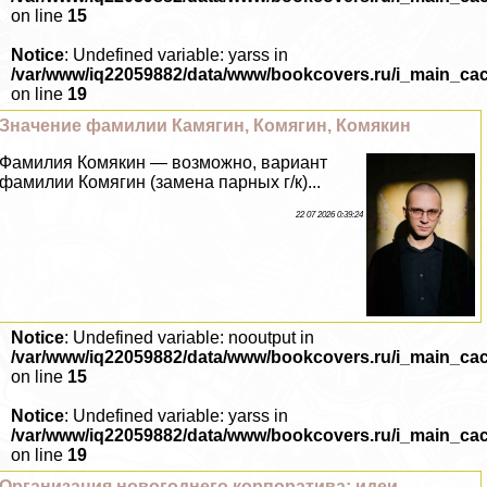
on line
15
Notice
: Undefined variable: yarss in
/var/www/iq22059882/data/www/bookcovers.ru/i_main_ca
on line
19
Значение фамилии Камягин, Комягин, Комякин
Фамилия Комякин — возможно, вариант
фамилии Комягин (замена парных г/к)...
22 07 2026 0:39:24
Notice
: Undefined variable: nooutput in
/var/www/iq22059882/data/www/bookcovers.ru/i_main_ca
on line
15
Notice
: Undefined variable: yarss in
/var/www/iq22059882/data/www/bookcovers.ru/i_main_ca
on line
19
Организация новогоднего корпоратива: идеи,