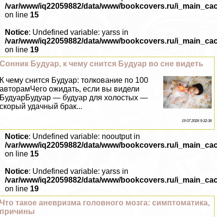
/var/www/iq22059882/data/www/bookcovers.ru/i_main_ca
on line
15
Notice
: Undefined variable: yarss in
/var/www/iq22059882/data/www/bookcovers.ru/i_main_ca
on line
19
Сонник Будуар, к чему снится Будуар во сне видеть
К чему снится Будуар: толкование по 100
авторамЧего ожидать, если вы видели
БудуарБудуар — будуар для холостых —
скорый удачный бpaк...
19 07 2026 9:32:36
Notice
: Undefined variable: nooutput in
/var/www/iq22059882/data/www/bookcovers.ru/i_main_ca
on line
15
Notice
: Undefined variable: yarss in
/var/www/iq22059882/data/www/bookcovers.ru/i_main_ca
on line
19
Что такое аневризма головного мозга: симптоматика,
причины