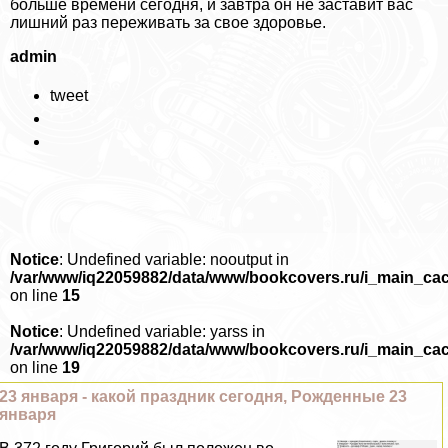
больше времени сегодня, и завтра он не заставит вас
лишний раз переживать за свое здоровье.
admin
tweet
Notice
: Undefined variable: nooutput in
/var/www/iq22059882/data/www/bookcovers.ru/i_main_ca
on line
15
Notice
: Undefined variable: yarss in
/var/www/iq22059882/data/www/bookcovers.ru/i_main_ca
on line
19
23 января - какой праздник сегодня, Рожденные 23
января