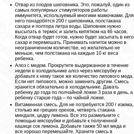
Отвар из плодов шиповника. Это, пожалуй, один из
самых популярных стимуляторов работы
иммунитета, используемый многими мамочками. Для
него понадобятся 200 г шиповника, полстакана
сахара и полтора литра воды. Шиповник нужно
высыпать в термос и залить кипятком на 46 часов.
Когда отвар будет готов, нужно будет засыпать в него
сахар и перемешать. Принимать напиток можно в
неограниченном количестве, но желательно не
меньше, чем полстакана на каждые 10 кг веса
ребенка.
Алоэ с медом. Прокрутите выдержанное в течение
недели в холодильнике алоэ через мясорубку и
добавьте к нему такое же количество липового меда.
Если нет липового, можно заменить другим. Смесь
хранится обязательно в холодильнике. Давать
ребенку до года по полчайной ложке 3 раза в день, а
ребенку старше года – по чайной ложке.
Витаминная смесь. Для не потребуются 200 г изюма,
столько же грецких орехов, четверть стакана
миндаля, цедру лимона. Все это размельчите с
помощью мясорубки и добавьте к полученной
кашице сок лимона. Добавьте также 50 мл меда и
все хорошо перемешайте. Храните смесь в