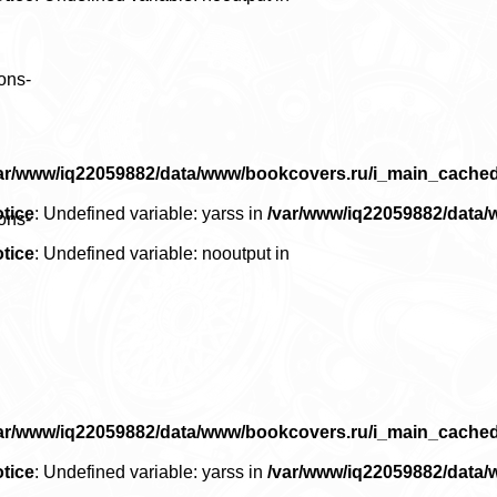
ons-
ar/www/iq22059882/data/www/bookcovers.ru/i_main_cache
tice
: Undefined variable: yarss in
/var/www/iq22059882/data
ons-
tice
: Undefined variable: nooutput in
ar/www/iq22059882/data/www/bookcovers.ru/i_main_cache
tice
: Undefined variable: yarss in
/var/www/iq22059882/data