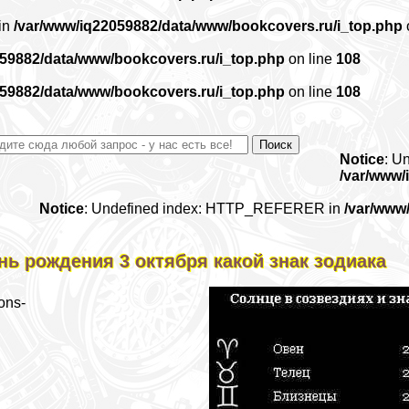
 in
/var/www/iq22059882/data/www/bookcovers.ru/i_top.php
059882/data/www/bookcovers.ru/i_top.php
on line
108
059882/data/www/bookcovers.ru/i_top.php
on line
108
Notice
: U
/var/www/
Notice
: Undefined index: HTTP_REFERER in
/var/www
нь рождения 3 октября какой знак зодиака
ons-