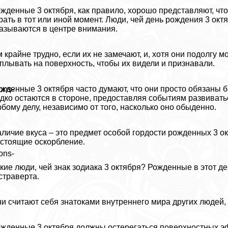
жденные 3 октября, как правило, хорошо представляют, что
рать в тот или иной момент. Люди, чей день рождения 3 окт
азываются в центре внимания.
 крайне трудно, если их не замечают, и, хотя они подолгу 
плывать на поверхность, чтобы их видели и признавали.
жденные 3 октября часто думают, что они просто обязаны 
ons-
дко остаются в стороне, предоставляя событиям развиватьс
бому делу, независимо от того, насколько оно обыденно.
личие вкуса – это предмет особой гордости рожденных 3 ок
стоящие оскорбление.
ons-
кие люди, чей знак зодиака 3 октября? Рожденные в этот д
страверта.
и считают себя знатоками внутреннего мира других людей,
жденные 3 октября должны остерегаться поверхностных э