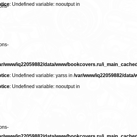
tice
: Undefined variable: nooutput in
ons-
ons-
ar/www/iq22059882/data/www/bookcovers.ru/i_main_cache
tice
: Undefined variable: yarss in
/var/www/iq22059882/data
tice
: Undefined variable: nooutput in
ons-
ar/www/iq22059882/data/www/bookcovers.ru/i_main_cache