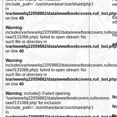
(include_path='.:/usr/share/pear:/usr/share/php')
ни
in
/var/www/iq22059882/data/www/bookcovers.ru/i_bot.php
С
on line
40
об
Warning
:
include(/var/www/iq22059882/data/www/bookcovers.ru/less
Не
raw//131068.php): failed to open stream: No
such file or directory in
a
/var/www/iq22059882/data/www/bookcovers.ru/i_bot.php
on line
40
Warning
:
include(/var/www/iq22059882/data/www/bookcovers.ru/less
raw//131068.php): failed to open stream: No
such file or directory in
/var/www/iq22059882/data/www/bookcovers.ru/i_bot.php
on line
40
Warning
: include(): Failed opening
No
'/var/www/iq22059882/data/www/bookcovers.ru/lessons-
raw//131068.php' for inclusion
No
(include_path='.:/usr/share/pear:/usr/share/php')
in
No
/var/www/iq22059882/data/www/bookcovers.ru/i_bot.php