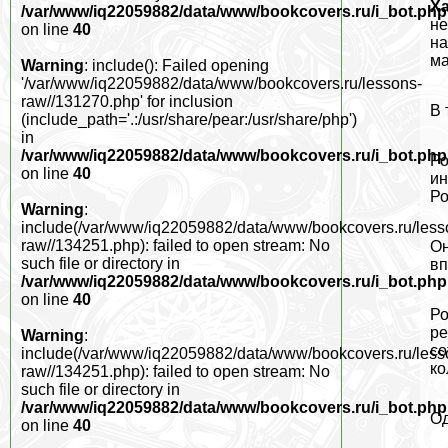
Ха
/var/www/iq22059882/data/www/bookcovers.ru/i_bot.php
не
on line
40
на
ма
Warning
: include(): Failed opening
'/var/www/iq22059882/data/www/bookcovers.ru/lessons-
raw//131270.php' for inclusion
В 
(include_path='.:/usr/share/pear:/usr/share/php')
in
/var/www/iq22059882/data/www/bookcovers.ru/i_bot.php
Ро
on line
40
ин
Ро
Warning
:
include(/var/www/iq22059882/data/www/bookcovers.ru/less
raw//134251.php): failed to open stream: No
Он
such file or directory in
вп
/var/www/iq22059882/data/www/bookcovers.ru/i_bot.php
on line
40
Ро
ре
Warning
:
со
include(/var/www/iq22059882/data/www/bookcovers.ru/less
ко
raw//134251.php): failed to open stream: No
such file or directory in
/var/www/iq22059882/data/www/bookcovers.ru/i_bot.php
Од
on line
40