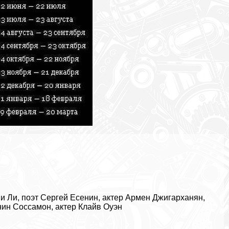
 Ли, поэт Сергeй Есенин, актер Армен Джигарханян,
нин Соссамон, актер Клайв Оуэн