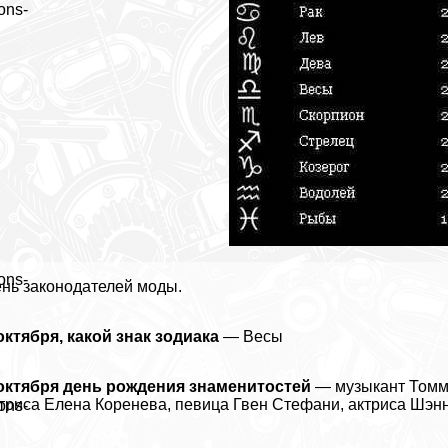
ons-
ons-
нь законодателей моды.
октября, какой знак зодиака
— Весы
октября день рождения знаменитостей
— музыкант Томми
триса Елена Коренева, певица Гвен Стефани, актриса Шэн
ons-