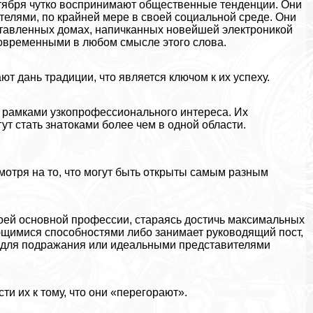
ября чутко воспринимают общественные тенденции. Они
ателями, по крайней мере в своей социальной среде. Они
ставленных домах, напичканных новейшей электроникой
современными в любом смысле этого слова.
ют дань традиции, что является ключом к их успеху.
ь рамками узкопрофессионального интереса. Их
огут стать знатоками более чем в одной области.
смотря на то, что могут быть открыты самым разным
воей основной профессии, стараясь достичь максимальных
ающимися способностями либо занимает руководящий пост,
ми для подражания или идеальными представителями
и их к тому, что они «перегорают».