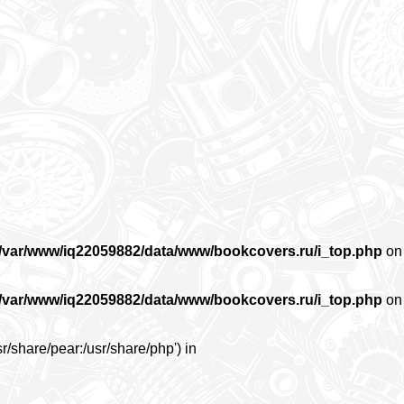
/var/www/iq22059882/data/www/bookcovers.ru/i_top.php
on
/var/www/iq22059882/data/www/bookcovers.ru/i_top.php
on
r/share/pear:/usr/share/php') in