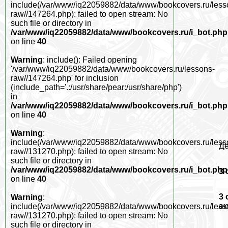
include(/var/www/iq22059882/data/www/bookcovers.ru/less
raw//147264.php): failed to open stream: No
such file or directory in
/var/www/iq22059882/data/www/bookcovers.ru/i_bot.php
on line
40
Warning
: include(): Failed opening
'/var/www/iq22059882/data/www/bookcovers.ru/lessons-
raw//147264.php' for inclusion
(include_path='.:/usr/share/pear:/usr/share/php')
in
/var/www/iq22059882/data/www/bookcovers.ru/i_bot.php
on line
40
Warning
:
include(/var/www/iq22059882/data/www/bookcovers.ru/less
Де
raw//131270.php): failed to open stream: No
such file or directory in
/var/www/iq22059882/data/www/bookcovers.ru/i_bot.php
3 
on line
40
3 
Warning
:
ак
include(/var/www/iq22059882/data/www/bookcovers.ru/less
raw//131270.php): failed to open stream: No
such file or directory in