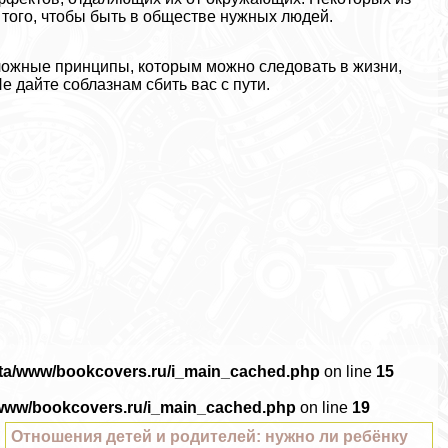
я того, чтобы быть в обществе нужных людей.
ожные принципы, которым можно следовать в жизни,
 дайте coблaзнам сбить вас с пути.
ata/www/bookcovers.ru/i_main_cached.php
on line
15
/www/bookcovers.ru/i_main_cached.php
on line
19
Отношения детей и родителей: нужно ли ребёнку