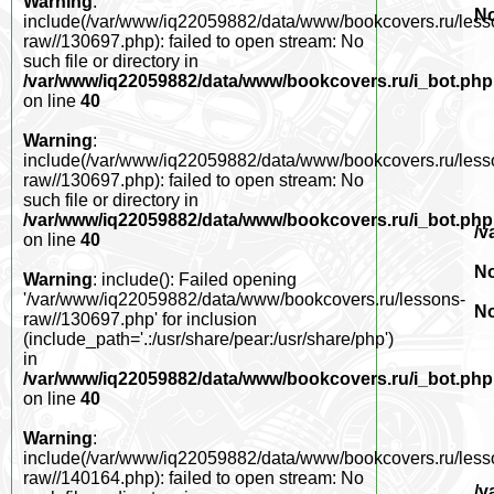
Warning
:
No
include(/var/www/iq22059882/data/www/bookcovers.ru/less
raw//130697.php): failed to open stream: No
such file or directory in
/var/www/iq22059882/data/www/bookcovers.ru/i_bot.php
on line
40
Warning
:
include(/var/www/iq22059882/data/www/bookcovers.ru/less
raw//130697.php): failed to open stream: No
such file or directory in
/var/www/iq22059882/data/www/bookcovers.ru/i_bot.php
/v
on line
40
No
Warning
: include(): Failed opening
'/var/www/iq22059882/data/www/bookcovers.ru/lessons-
No
raw//130697.php' for inclusion
(include_path='.:/usr/share/pear:/usr/share/php')
in
/var/www/iq22059882/data/www/bookcovers.ru/i_bot.php
on line
40
Warning
:
include(/var/www/iq22059882/data/www/bookcovers.ru/less
raw//140164.php): failed to open stream: No
/v