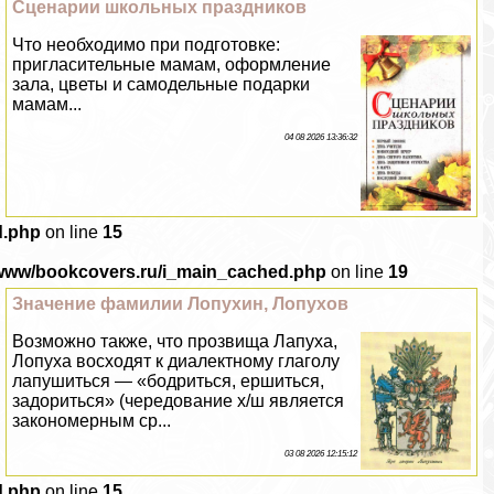
Сценарии школьных праздников
Что необходимо при подготовке:
пригласительные мамам, оформление
зала, цветы и самодельные подарки
мамам...
04 08 2026 13:36:32
d.php
on line
15
/www/bookcovers.ru/i_main_cached.php
on line
19
Значение фамилии Лопухин, Лопухов
Возможно также, что прозвища Лапуха,
Лопуха восходят к диалектному глаголу
лапушиться — «бодриться, ершиться,
задориться» (чередование х/ш является
закономерным ср...
03 08 2026 12:15:12
d.php
on line
15