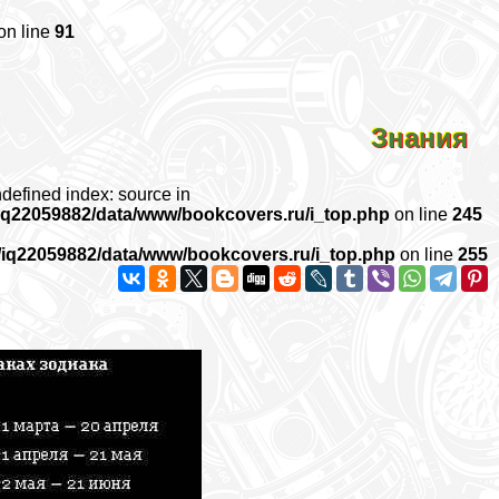
on line
91
Знания
ndefined index: source in
iq22059882/data/www/bookcovers.ru/i_top.php
on line
245
/iq22059882/data/www/bookcovers.ru/i_top.php
on line
255