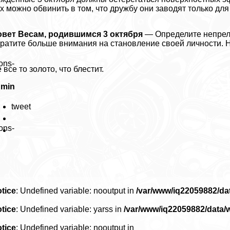
х можно обвинить в том, что дружбу они заводят только дл
овет Весам, родившимся 3 октября
— Определите непрел
ратите больше внимания на становление своей личности. Не
ons-
 все то золото, что блестит.
dmin
tweet
ons-
tice
: Undefined variable: nooutput in
/var/www/iq22059882/d
tice
: Undefined variable: yarss in
/var/www/iq22059882/data
tice
: Undefined variable: nooutput in