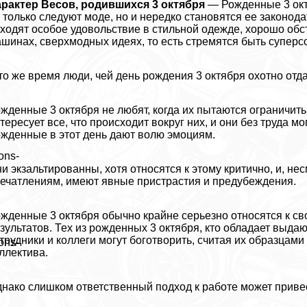
paктер Весов, родившихся 3 октября
— Рожденные 3 окт
 только следуют моде, но и нередко становятся ее законод
ходят особое удовольствие в стильной одежде, хорошо об
шинах, сверхмодных идеях, то есть стремятся быть супер
то же время люди, чей день рождения 3 октября охотно отда
жденные 3 октября не любят, когда их пытаются ограничит
тересует все, что происходит вокруг них, и они без труда м
жденные в этот день дают волю эмоциям.
ons-
и экзальтированны, хотя относятся к этому критично, и, не
ечатлениям, имеют явные пристрастия и предубеждения.
жденные 3 октября обычно крайне серьезно относятся к с
зультатов. Тех из рожденных 3 октября, кто обладает выд
трудники и коллеги могут боготворить, считая их образца
ons-
ллектива.
нако слишком ответственный подход к работе может привест