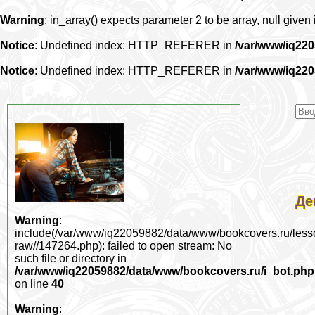
Warning
: in_array() expects parameter 2 to be array, null given
Notice
: Undefined index: HTTP_REFERER in
/var/www/iq22
Notice
: Undefined index: HTTP_REFERER in
/var/www/iq22
Де
Warning
:
include(/var/www/iq22059882/data/www/bookcovers.ru/less
raw//147264.php): failed to open stream: No
such file or directory in
/var/www/iq22059882/data/www/bookcovers.ru/i_bot.php
on line
40
Warning
: