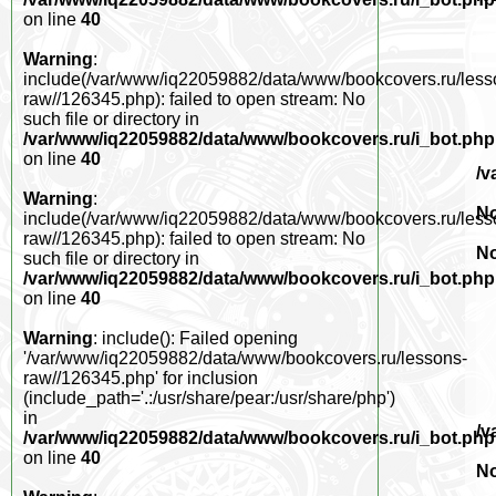
on line
40
Warning
:
include(/var/www/iq22059882/data/www/bookcovers.ru/less
raw//126345.php): failed to open stream: No
such file or directory in
/var/www/iq22059882/data/www/bookcovers.ru/i_bot.php
on line
40
/v
Warning
:
No
include(/var/www/iq22059882/data/www/bookcovers.ru/less
raw//126345.php): failed to open stream: No
No
such file or directory in
/var/www/iq22059882/data/www/bookcovers.ru/i_bot.php
on line
40
Warning
: include(): Failed opening
'/var/www/iq22059882/data/www/bookcovers.ru/lessons-
raw//126345.php' for inclusion
(include_path='.:/usr/share/pear:/usr/share/php')
in
/v
/var/www/iq22059882/data/www/bookcovers.ru/i_bot.php
on line
40
No