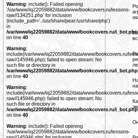
Warning
: include(): Failed opening
Ро
'/var/www/iq22059882/data/www/bookcovers.ru/lessons-
иг
raw//134251.php' for inclusion
ок
(include_path='.:/usr/share/pear:/usr/share/php')
in
/var/www/iq22059882/data/www/bookcovers.ru/i_bot.php
Им
on line
40
вс
Warning
:
Ро
include(/var/www/iq22059882/data/www/bookcovers.ru/less
ре
raw//145946.php): failed to open stream: No
лю
such file or directory in
/var/www/iq22059882/data/www/bookcovers.ru/i_bot.php
on line
40
На
на
Warning
:
include(/var/www/iq22059882/data/www/bookcovers.ru/less
raw//145946.php): failed to open stream: No
Ка
such file or directory in
эк
/var/www/iq22059882/data/www/bookcovers.ru/i_bot.php
on line
40
Он
Warning
: include(): Failed opening
'/var/www/iq22059882/data/www/bookcovers.ru/lessons-
raw//145946.php' for inclusion
Ро