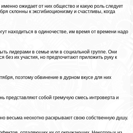
 именно ожидает от них общество и какую роль следует
ября склонны к эксгибиоционизму и счастливы, когда
могут находиться в одиночестве, им время от времени надо
быть лидерами в семье или в социальной группе. Они
я без их участия, но предпочитают приложить руку к
тября, поэтому обвинение в дурном вкусе для них
ень представляют собой гремучую смесь интроверта и
 но весьма неохотно раскрывают свою собственную душу.
ффектов, отдаляющих их от окружающих. Некоторых из