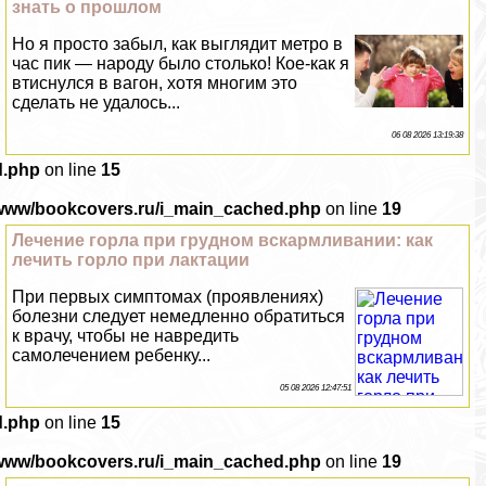
знать о прошлом
Но я просто забыл, как выглядит метро в
час пик — народу было столько! Кое-как я
втиснулся в вагон, хотя многим это
сделать не удалось...
06 08 2026 13:19:38
d.php
on line
15
/www/bookcovers.ru/i_main_cached.php
on line
19
Лечение горла при грудном вскармливании: как
лечить горло при лактации
При первых симптомах (проявлениях)
болезни следует немедленно обратиться
к врачу, чтобы не навредить
самолечением ребенку...
05 08 2026 12:47:51
d.php
on line
15
/www/bookcovers.ru/i_main_cached.php
on line
19