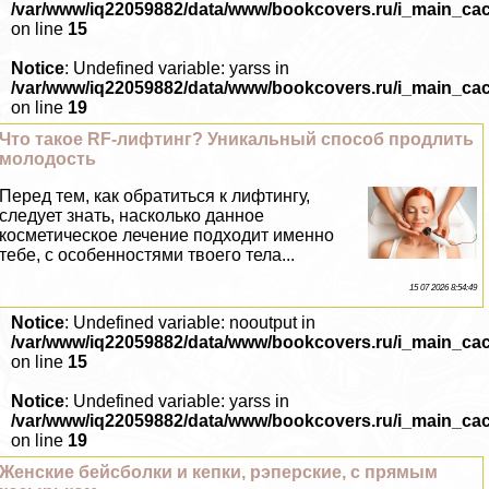
/var/www/iq22059882/data/www/bookcovers.ru/i_main_ca
on line
15
Notice
: Undefined variable: yarss in
/var/www/iq22059882/data/www/bookcovers.ru/i_main_ca
on line
19
Что такое RF-лифтинг? Уникальный способ продлить
молодость
Перед тем, как обратиться к лифтингу,
следует знать, насколько данное
косметическое лечение подходит именно
тебе, с особенностями твоего тела...
15 07 2026 8:54:49
Notice
: Undefined variable: nooutput in
/var/www/iq22059882/data/www/bookcovers.ru/i_main_ca
on line
15
Notice
: Undefined variable: yarss in
/var/www/iq22059882/data/www/bookcovers.ru/i_main_ca
on line
19
Женские бейсболки и кепки, рэперские, с прямым