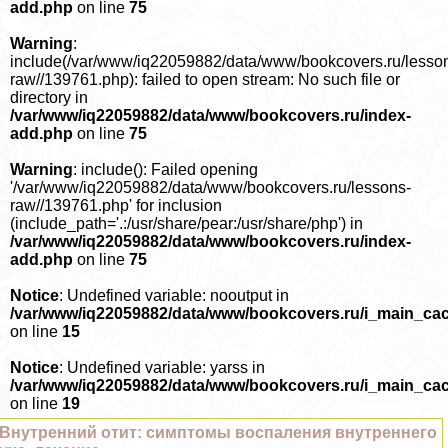
add.php
on line
75
Warning
:
include(/var/www/iq22059882/data/www/bookcovers.ru/lesso
raw//139761.php): failed to open stream: No such file or
directory in
/var/www/iq22059882/data/www/bookcovers.ru/index-
add.php
on line
75
Warning
: include(): Failed opening
'/var/www/iq22059882/data/www/bookcovers.ru/lessons-
raw//139761.php' for inclusion
(include_path='.:/usr/share/pear:/usr/share/php') in
/var/www/iq22059882/data/www/bookcovers.ru/index-
add.php
on line
75
Notice
: Undefined variable: nooutput in
/var/www/iq22059882/data/www/bookcovers.ru/i_main_ca
on line
15
Notice
: Undefined variable: yarss in
/var/www/iq22059882/data/www/bookcovers.ru/i_main_ca
on line
19
Внутренний отит: симптомы воспаления внутреннего