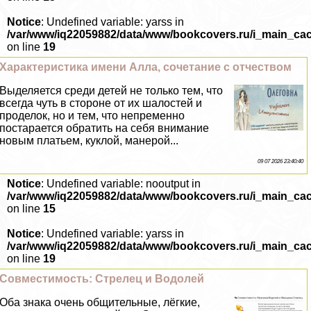
Notice
: Undefined variable: yarss in
/var/www/iq22059882/data/www/bookcovers.ru/i_main_ca
on line
19
Хаpaктеристика имени Алла, сочетание с отчеством
Выделяется среди детей не только тем, что
всегда чуть в стороне от их шалостей и
проделок, но и тем, что непременно
постарается обратить на себя внимание
новым платьем, куклой, манерой...
09 07 2026 23:40:40
Notice
: Undefined variable: nooutput in
/var/www/iq22059882/data/www/bookcovers.ru/i_main_ca
on line
15
Notice
: Undefined variable: yarss in
/var/www/iq22059882/data/www/bookcovers.ru/i_main_ca
on line
19
Совместимость: Стрелец и Водолей
Оба знака очень общительные, лёгкие,