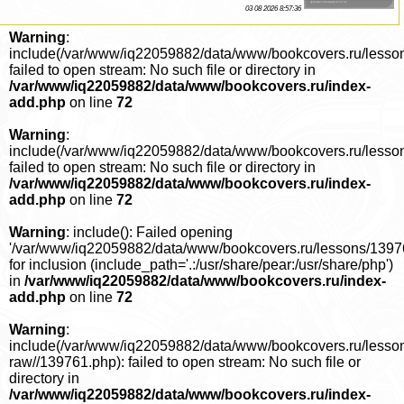
03 08 2026 8:57:36
Warning
:
include(/var/www/iq22059882/data/www/bookcovers.ru/lesso
failed to open stream: No such file or directory in
/var/www/iq22059882/data/www/bookcovers.ru/index-
add.php
on line
72
Warning
:
include(/var/www/iq22059882/data/www/bookcovers.ru/lesso
failed to open stream: No such file or directory in
/var/www/iq22059882/data/www/bookcovers.ru/index-
add.php
on line
72
Warning
: include(): Failed opening
'/var/www/iq22059882/data/www/bookcovers.ru/lessons/1397
for inclusion (include_path='.:/usr/share/pear:/usr/share/php')
in
/var/www/iq22059882/data/www/bookcovers.ru/index-
add.php
on line
72
Warning
:
include(/var/www/iq22059882/data/www/bookcovers.ru/lesso
raw//139761.php): failed to open stream: No such file or
directory in
/var/www/iq22059882/data/www/bookcovers.ru/index-