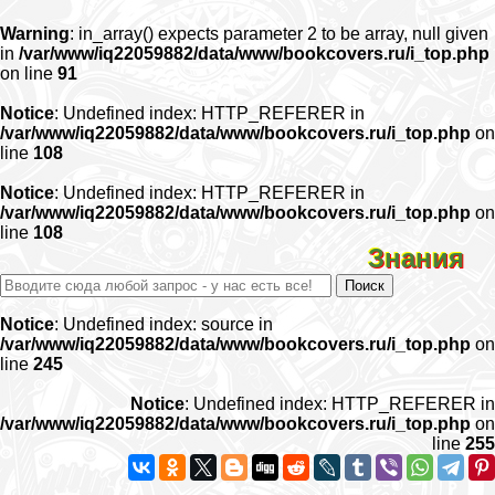
Warning
: in_array() expects parameter 2 to be array, null given
in
/var/www/iq22059882/data/www/bookcovers.ru/i_top.php
on line
91
Notice
: Undefined index: HTTP_REFERER in
/var/www/iq22059882/data/www/bookcovers.ru/i_top.php
on
line
108
Notice
: Undefined index: HTTP_REFERER in
/var/www/iq22059882/data/www/bookcovers.ru/i_top.php
on
line
108
Знания
Notice
: Undefined index: source in
/var/www/iq22059882/data/www/bookcovers.ru/i_top.php
on
line
245
Notice
: Undefined index: HTTP_REFERER in
/var/www/iq22059882/data/www/bookcovers.ru/i_top.php
on
line
255