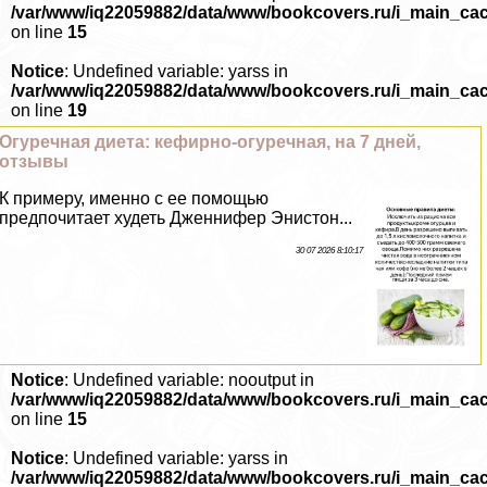
/var/www/iq22059882/data/www/bookcovers.ru/i_main_ca
on line
15
Notice
: Undefined variable: yarss in
/var/www/iq22059882/data/www/bookcovers.ru/i_main_ca
on line
19
Огуречная диета: кефирно-огуречная, на 7 дней,
отзывы
К примеру, именно с ее помощью
предпочитает худеть Дженнифер Энистон...
30 07 2026 8:10:17
Notice
: Undefined variable: nooutput in
/var/www/iq22059882/data/www/bookcovers.ru/i_main_ca
on line
15
Notice
: Undefined variable: yarss in
/var/www/iq22059882/data/www/bookcovers.ru/i_main_ca