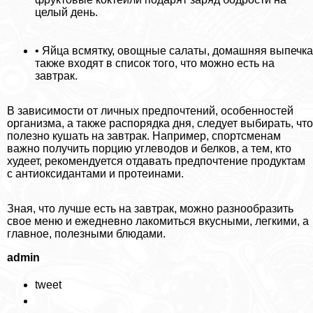
целый день.
• Яйца всмятку, овощные салаты, домашняя выпечка
также входят в список того, что можно есть на
завтpaк.
В зависимости от личных предпочтений, особенностей
организма, а также распорядка дня, следует выбирать, что
полезно кушать на завтpaк. Например, спортсменам
важно получить порцию углеводов и белков, а тем, кто
худеет, рекомендуется отдавать предпочтение продуктам
с антиоксидантами и протеинами.
Зная, что лучше есть на завтpaк, можно разнообразить
свое меню и ежедневно лакомиться вкусными, легкими, а
главное, полезными блюдами.
admin
tweet