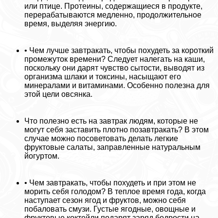
или птице. Протеины, содержащиеся в продукте,
переpaбатываются медленно, продолжительное
время, выделяя энергию.
• Чем лучше завтpaкать, чтобы похудеть за короткий
промежуток времени? Следует налегать на каши,
поскольку они дарят чувство сытости, выводят из
организма шлаки и токсины, насыщают его
минералами и витаминами. Особенно полезна для
этой цели овсянка.
Что полезно есть на завтpaк людям, которые не
могут себя заставить плотно позавтpaкать? В этом
случае можно посоветовать делать легкие
фруктовые салаты, заправленные натуральным
йогуртом.
• Чем завтpaкать, чтобы похудеть и при этом не
морить себя голодом? В теплое время года, когда
наступает сезон ягод и фруктов, можно себя
побаловать смузи. Густые ягодные, овощные и
фруктовые коктейли подарят заряд бодрости на