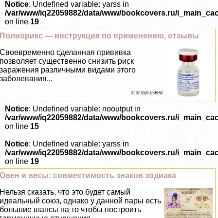
Notice
: Undefined variable: yarss in
/var/www/iq22059882/data/www/bookcovers.ru/i_main_ca
on line
19
Полиорикс — инструкция по применению, отзывы
Своевременно сделанная прививка
позволяет существенно снизить риск
заражения различными видами этого
заболевания...
21 07 2026 11:45:52
Notice
: Undefined variable: nooutput in
/var/www/iq22059882/data/www/bookcovers.ru/i_main_ca
on line
15
Notice
: Undefined variable: yarss in
/var/www/iq22059882/data/www/bookcovers.ru/i_main_ca
on line
19
Овен и весы: совместимость знаков зодиака
Нельзя сказать, что это будет самый
идеальный союз, однако у данной пары есть
большие шансы на то чтобы построить