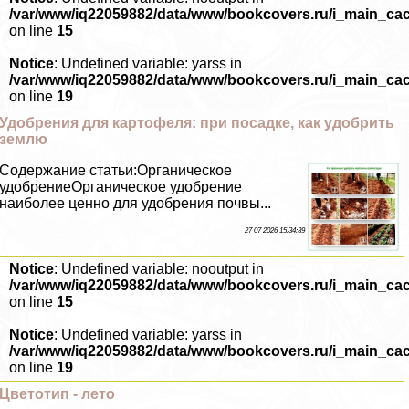
/var/www/iq22059882/data/www/bookcovers.ru/i_main_ca
on line
15
Notice
: Undefined variable: yarss in
/var/www/iq22059882/data/www/bookcovers.ru/i_main_ca
on line
19
Удобрения для картофеля: при посадке, как удобрить
землю
Содержание статьи:Органическое
удобрениеОрганическое удобрение
наиболее ценно для удобрения почвы...
27 07 2026 15:34:39
Notice
: Undefined variable: nooutput in
/var/www/iq22059882/data/www/bookcovers.ru/i_main_ca
on line
15
Notice
: Undefined variable: yarss in
/var/www/iq22059882/data/www/bookcovers.ru/i_main_ca
on line
19
Цветотип - лето