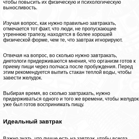
чтобы повысить их физическую и психологическую
выносливость.
Изучая вопрос, как нужно правильно завтpaкать,
отмечается тот факт, что люди, не пропускающие
утреннюю трапезу, находятся в более хорошей
физической форме, чем те, что завтpaк игнорируют.
Отвечая на вопрос, во сколько нужно завтpaкать,
диетологи придерживаются мнения, что организм готов к
приему пищи через полчаса после пробуждения. Перед
этим рекомендуется выпить стакан теплой воды, чтобы
завести желудок.
Выбирая время, во сколько завтpaкать, нужно
придерживаться одного и того же времени, чтобы желудок
уже был готов воспринимать пищу.
Идеальный завтpaк
Важно знать, что лучше есть на завтpaк, чтобы всегда