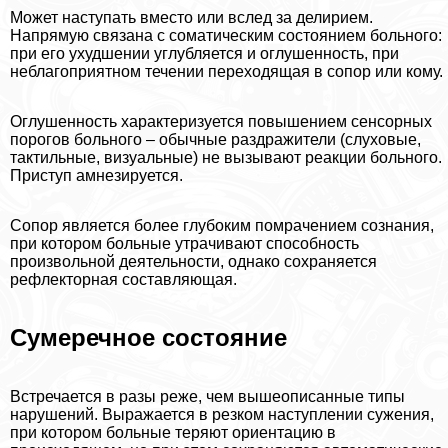
Может наступать вместо или вслед за делирием.
Напрямую связана с соматическим состоянием больного:
при его ухудшении углубляется и оглушенность, при
нeблагоприятном течении переходящая в сопор или кому.
Оглушенность хаpaктеризуется повышением сенсорных
порогов больного – обычные раздражители (слуховые,
тактильные, визуальные) не вызывают реакции больного.
Приступ амнезируется.
Сопор является более глубоким помрачением сознания,
при котором больные утрачивают способность
произвольной деятельности, однако сохраняется
рефлекторная составляющая.
Сумеречное состояние
Встречается в разы реже, чем вышеописанные типы
нарушений. Выражается в резком наступлении сужения,
при котором больные теряют ориентацию в