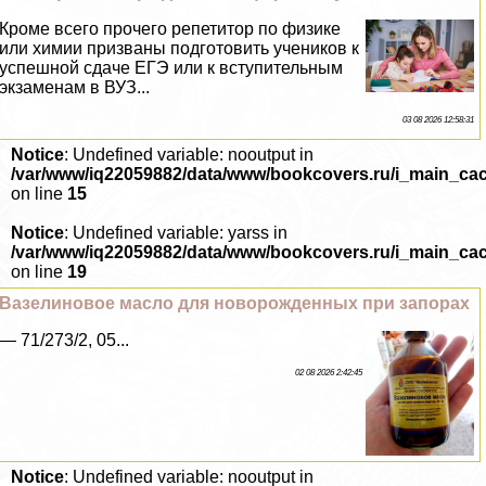
Кроме всего прочего репетитор по физике
или химии призваны подготовить учеников к
успешной сдаче ЕГЭ или к вступительным
экзаменам в ВУЗ...
03 08 2026 12:58:31
Notice
: Undefined variable: nooutput in
/var/www/iq22059882/data/www/bookcovers.ru/i_main_ca
on line
15
Notice
: Undefined variable: yarss in
/var/www/iq22059882/data/www/bookcovers.ru/i_main_ca
on line
19
Вазелиновое масло для новорожденных при запорах
— 71/273/2, 05...
02 08 2026 2:42:45
Notice
: Undefined variable: nooutput in