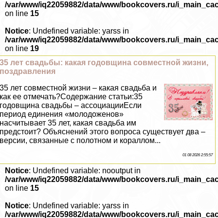
/var/www/iq22059882/data/www/bookcovers.ru/i_main_ca
on line
15
Notice
: Undefined variable: yarss in
/var/www/iq22059882/data/www/bookcovers.ru/i_main_ca
on line
19
35 лет свадьбы: какая годовщина совместной жизни,
поздравления
35 лет совместной жизни – какая свадьба и
как ее отмечать?Содержание статьи:35
годовщина свадьбы – ассоциацииЕсли
период единения «молодоженов»
насчитывает 35 лет, какая свадьба им
предстоит? Объяснений этого вопроса существует два –
версии, связанные с полотном и кораллом...
01 08 2026 2:55:57
Notice
: Undefined variable: nooutput in
/var/www/iq22059882/data/www/bookcovers.ru/i_main_ca
on line
15
Notice
: Undefined variable: yarss in
/var/www/iq22059882/data/www/bookcovers.ru/i_main_ca