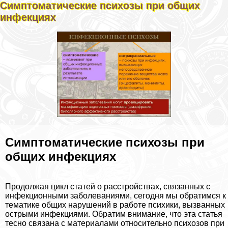
Симптоматические психозы при общих
инфекциях
Симптоматические психозы при
общих инфекциях
Продолжая цикл статей о расстройствах, связанных с
инфекционными заболеваниями, сегодня мы обратимся к
тематике общих нарушений в работе психики, вызванных
острыми инфекциями. Обратим внимание, что эта статья
тесно связана с материалами относительно психозов при