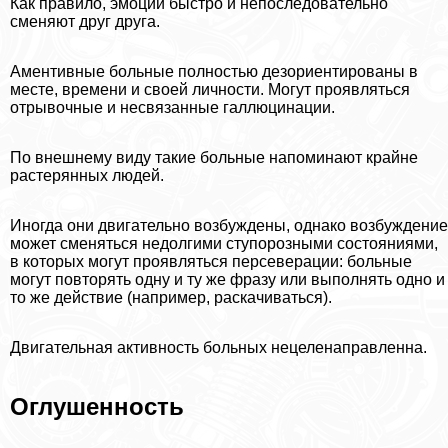
Как правило, эмоции быстро и непоследовательно
сменяют друг друга.
Аментивные больные полностью дезориентированы в
месте, времени и своей личности. Могут проявляться
отрывочные и несвязанные галлюцинации.
По внешнему виду такие больные напоминают крайне
растерянных людей.
Иногда они двигательно возбуждены, однако возбуждение
может сменяться недолгими ступорозными состояниями,
в которых могут проявляться персеверации: больные
могут повторять одну и ту же фразу или выполнять одно и
то же действие (например, раскачиваться).
Двигательная активность больных нецеленаправленна.
Оглушенность