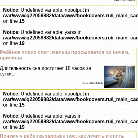
24 07 2026 15:43:35
Notice
: Undefined variable: nooutput in
/var/www/iq22059882/data/www/bookcovers.ru/i_main_ca
on line
15
Notice
: Undefined variable: yarss in
/var/www/iq22059882/data/www/bookcovers.ru/i_main_ca
on line
19
Ребёнок плохо спит: малыш просыпается по ночам,
причины
Длительность сна достигает 18 часов за
сутки...
23 07 2026 14:33:38
Notice
: Undefined variable: nooutput in
/var/www/iq22059882/data/www/bookcovers.ru/i_main_ca
on line
15
Notice
: Undefined variable: yarss in
/var/www/iq22059882/data/www/bookcovers.ru/i_main_ca
on line
19
Почему у ребенка заложен нос, как лечить и снять