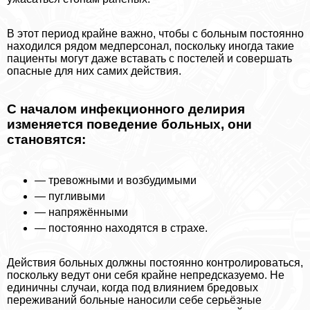
В этот период крайне важно, чтобы с больным постоянно
находился рядом медперсонал, поскольку иногда такие
пациенты могут даже вставать с постелей и совершать
опасные для них самих действия.
С началом инфекционного делирия
изменяется поведение больных, они
становятся:
— тревожными и возбудимыми
— пугливыми
— напряжёнными
— постоянно находятся в страхе.
Действия больных должны постоянно контролироваться,
поскольку ведут они себя крайне непредсказуемо. Не
единичны случаи, когда под влиянием бредовых
переживаний больные наносили себе серьёзные