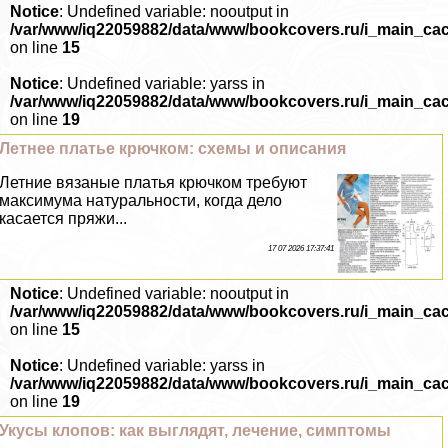
Notice
: Undefined variable: nooutput in
/var/www/iq22059882/data/www/bookcovers.ru/i_main_ca
on line
15
Notice
: Undefined variable: yarss in
/var/www/iq22059882/data/www/bookcovers.ru/i_main_ca
on line
19
Летнее платье крючком: схемы и описания
Летние вязаные платья крючком требуют
максимума натуральности, когда дело
касается пряжи...
17 07 2026 17:37:41
Notice
: Undefined variable: nooutput in
/var/www/iq22059882/data/www/bookcovers.ru/i_main_ca
on line
15
Notice
: Undefined variable: yarss in
/var/www/iq22059882/data/www/bookcovers.ru/i_main_ca
on line
19
Укусы клопов: как выглядят, лечение, симптомы