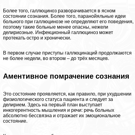
Более того, галлюциноз разворачивается в ясном
состоянии сознания. Более того, паранойяльные идеи
больного при галлюцинозе не определяют его поведения,
поэтому такие больные менее опасны, нежели
делириозные. Инфекционный галлюциноз может
протекать остро и хронически.
В первом случае приступы галлюцинаций продолжаются
не более недели, во втором – до трёх месяцев.
Аментивное помрачение сознания
Это состояние проявляется, как правило, при ухудшении
физиологического статуса пациента и следует за
делирием. Здесь на первый план выступает
инкогерентность мышления и речи: речь больных
абсолютно бессвязна и отражает их эмоциональное
состояние.