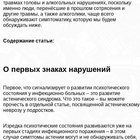
травмах головы и алкогольных нарушениях, поскольку
именно люди, перенёсшие в прошлом сотрясения и
другие травмы, а также алкоголики, чаще всего
обнаруживают симптоматику, которую мы будем
обсуждать ниже.
Содержание статьи:
О первых знаках нарушений
Первое, что сигнализирует о развитии психотического
состояния у инфекционно больных – это развитие
астенического синдрома. Что это такое – вы можете
прочесть в отдельной статье, посвященной астеническому
неврозу у подростков.
Изредка психотические состояния развиваются уже на
первых стадиях инфекционного поражения – в этом
случае симптомы астении могут и не обнаруживать себя,