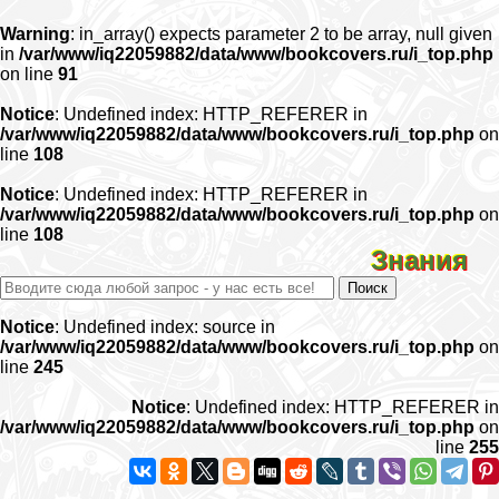
Warning
: in_array() expects parameter 2 to be array, null given
in
/var/www/iq22059882/data/www/bookcovers.ru/i_top.php
on line
91
Notice
: Undefined index: HTTP_REFERER in
/var/www/iq22059882/data/www/bookcovers.ru/i_top.php
on
line
108
Notice
: Undefined index: HTTP_REFERER in
/var/www/iq22059882/data/www/bookcovers.ru/i_top.php
on
line
108
Знания
Notice
: Undefined index: source in
/var/www/iq22059882/data/www/bookcovers.ru/i_top.php
on
line
245
Notice
: Undefined index: HTTP_REFERER in
/var/www/iq22059882/data/www/bookcovers.ru/i_top.php
on
line
255