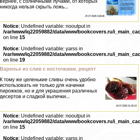
вернее, с солнечными лучами, от которых
никогда нельзя скрыть ложь...
25 07 2026 0:48:46
Notice
: Undefined variable: nooutput in
/var/www/iq22059882/data/www/bookcovers.ru/i_main_ca
on line
15
Notice
: Undefined variable: yarss in
/var/www/iq22059882/data/www/bookcovers.ru/i_main_ca
on line
19
Варенье из слив с косточками, рецепт
К тому же целенькие сливы очень удобно
использовать не только для начинки
пирожков, но и для украшения различных
десертов и сладкой выпечки...
24 07 2026 21:30:15
Notice
: Undefined variable: nooutput in
/var/www/iq22059882/data/www/bookcovers.ru/i_main_ca
on line
15
Notice
: Undefined variable: yarss in