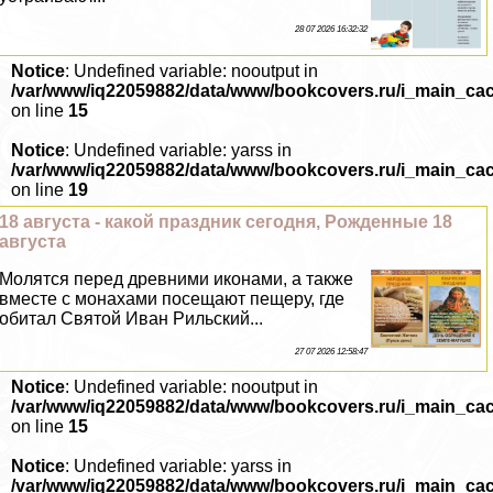
28 07 2026 16:32:32
Notice
: Undefined variable: nooutput in
/var/www/iq22059882/data/www/bookcovers.ru/i_main_ca
on line
15
Notice
: Undefined variable: yarss in
/var/www/iq22059882/data/www/bookcovers.ru/i_main_ca
on line
19
18 августа - какой праздник сегодня, Рожденные 18
августа
Молятся перед древними иконами, а также
вместе с монахами посещают пещеру, где
обитал Святой Иван Рильский...
27 07 2026 12:58:47
Notice
: Undefined variable: nooutput in
/var/www/iq22059882/data/www/bookcovers.ru/i_main_ca
on line
15
Notice
: Undefined variable: yarss in
/var/www/iq22059882/data/www/bookcovers.ru/i_main_ca