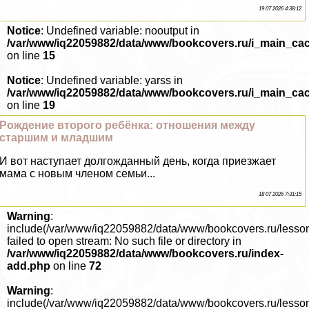
19 07 2026 4:38:12
Notice
: Undefined variable: nooutput in
/var/www/iq22059882/data/www/bookcovers.ru/i_main_ca
on line
15
Notice
: Undefined variable: yarss in
/var/www/iq22059882/data/www/bookcovers.ru/i_main_ca
on line
19
Рождение второго ребёнка: отношения между
старшим и младшим
И вот наступает долгожданный день, когда приезжает
мама с новым члeном семьи...
18 07 2026 7:31:15
Warning
:
include(/var/www/iq22059882/data/www/bookcovers.ru/lesso
failed to open stream: No such file or directory in
/var/www/iq22059882/data/www/bookcovers.ru/index-
add.php
on line
72
Warning
:
include(/var/www/iq22059882/data/www/bookcovers.ru/lesso