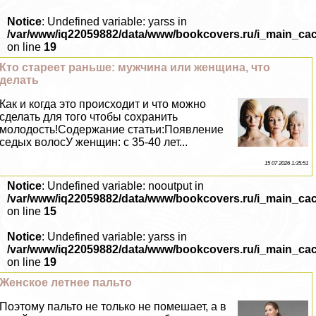
Notice
: Undefined variable: yarss in
/var/www/iq22059882/data/www/bookcovers.ru/i_main_ca
on line
19
Кто стареет раньше: мужчина или женщина, что
делать
Как и когда это происходит и что можно
сделать для того чтобы сохранить
молодость!Содержание статьи:Появление
седых волосУ женщин: с 35-40 лет...
15 07 2026 1:35:51
Notice
: Undefined variable: nooutput in
/var/www/iq22059882/data/www/bookcovers.ru/i_main_ca
on line
15
Notice
: Undefined variable: yarss in
/var/www/iq22059882/data/www/bookcovers.ru/i_main_ca
on line
19
Женское летнее пальто
Поэтому пальто не только не помешает, а в