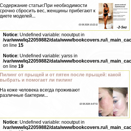
Содержание статьи:При необходимости
срочно сбросить вес, женщины прибегают к
диете моделей...
03 08 2026 10:22:11
Notice
: Undefined variable: nooutput in
/var/www/iq22059882/data/www/bookcovers.ru/i_main_ca
on line
15
Notice
: Undefined variable: yarss in
/var/www/iq22059882/data/www/bookcovers.ru/i_main_ca
on line
19
Пилинг от прыщей и от пятен после прыщей: какой
выбрать и помогает ли пилинг
На коже человека всегда проживают
различные бактерии...
02 08 2026 4:47:51
Notice
: Undefined variable: nooutput in
/var/www/iq22059882/data/www/bookcovers.ru/i_main_ca