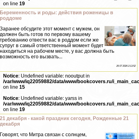
on line
19
Беременность и роды: действия роженицы в
роддоме
Заранее обсудите этот момент с мужем, он
должен быть готов по первому вашему
требованию отвести вас в роддом если же
супруг в самый ответственный момент будет
находиться на рабочем месте, у вас должна быть
возможность его вызвать...
26 07 2026 2:13:52
Notice
: Undefined variable: nooutput in
/var/www/iq22059882/data/www/bookcovers.ru/i_main_ca
on line
15
Notice
: Undefined variable: yarss in
/var/www/iq22059882/data/www/bookcovers.ru/i_main_ca
on line
19
21 декабря - какой праздник сегодня, Рожденные 21
декабря
Говорят, что Митра связан с солнцем,