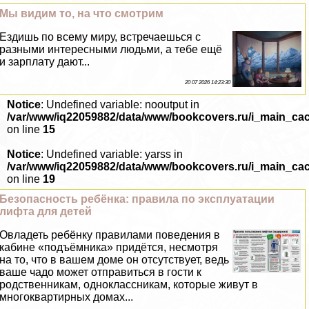
Мы видим то, на что смотрим
Ездишь по всему миру, встречаешься с
разными интересными людьми, а тебе ещё
и зарплату дают...
20 07 2026 14:23:30
Notice
: Undefined variable: nooutput in
/var/www/iq22059882/data/www/bookcovers.ru/i_main_ca
on line
15
Notice
: Undefined variable: yarss in
/var/www/iq22059882/data/www/bookcovers.ru/i_main_ca
on line
19
Безопасность ребёнка: правила по эксплуатации
лифта для детей
Овладеть ребёнку правилами поведения в
кабине «подъёмника» придётся, несмотря
на то, что в вашем доме он отсутствует, ведь
ваше чадо может отправиться в гости к
родственникам, одноклассникам, которые живут в
многоквартирных домах...