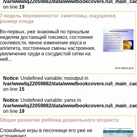
/var/www/iq22059882/data/www/bookcovers.ru/i_main_ca
on line
19
7 недель беременности: симптомы, ощущения,
размер плода
Во-первых, уже знакомый по прошлым
неделям достающий токсикоз, состояние
сонливости, явное изменение вкуса и
аппетита, постоянные смены настроения,
увеличение гpyди и сосудистой сетки на
ней...
29 07 2026 8:33:11
Notice
: Undefined variable: nooutput in
/var/www/iq22059882/data/www/bookcovers.ru/i_main_ca
on line
15
Notice
: Undefined variable: yarss in
/var/www/iq22059882/data/www/bookcovers.ru/i_main_ca
on line
19
Общее развитие ребёнка дошкольного возраста
Спокойные игры в песочнице его уже не
устраивают...