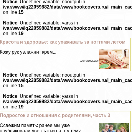
Notice
: Undefined variable: nooutput in
/var/www/iq22059882/data/www/bookcovers.ru/i_main_ca
on line
15
Notice
: Undefined variable: yarss in
/var/www/iq22059882/data/www/bookcovers.ru/i_main_ca
on line
19
Красота и здоровье: как ухаживать за ногтями летом
Кожу рук увлажнит крем...
12 07 2026 2:32:16
Notice
: Undefined variable: nooutput in
/var/www/iq22059882/data/www/bookcovers.ru/i_main_ca
on line
15
Notice
: Undefined variable: yarss in
/var/www/iq22059882/data/www/bookcovers.ru/i_main_ca
on line
19
Подросток и отношения с родителями, часть 3
Освежим память: ранее мы уже
опубликовали две статьи на эту тему...