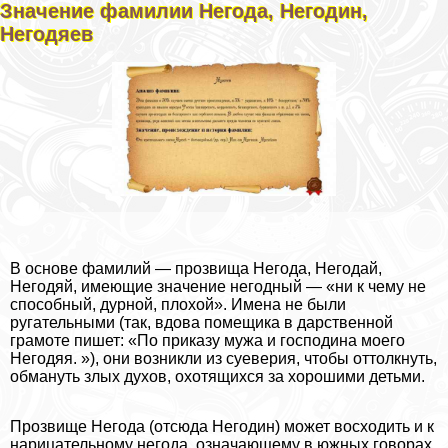
Значение фамилии Негода, Негодин,
Негодяев
В основе фамилий — прозвища Негода, Негодай,
Негодяй, имеющие значение негодный — «ни к чему не
способный, дурной, плохой». Имена не были
ругательными (так, вдова помещика в дарственной
грамоте пишет: «По приказу мужа и господина моего
Негодяя. »), они возникли из суеверия, чтобы оттолкнуть,
обмануть злых духов, охотящихся за хорошими детьми.
Прозвище Негода (отсюда Негодин) может восходить и к
нарицательному негода, означающему в южных говорах