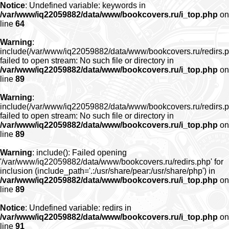
Notice
: Undefined variable: keywords in
/var/www/iq22059882/data/www/bookcovers.ru/i_top.php
on
line
64
Warning
:
include(/var/www/iq22059882/data/www/bookcovers.ru/redirs.p
failed to open stream: No such file or directory in
/var/www/iq22059882/data/www/bookcovers.ru/i_top.php
on
line
89
Warning
:
include(/var/www/iq22059882/data/www/bookcovers.ru/redirs.p
failed to open stream: No such file or directory in
/var/www/iq22059882/data/www/bookcovers.ru/i_top.php
on
line
89
Warning
: include(): Failed opening
'/var/www/iq22059882/data/www/bookcovers.ru/redirs.php' for
inclusion (include_path='.:/usr/share/pear:/usr/share/php') in
/var/www/iq22059882/data/www/bookcovers.ru/i_top.php
on
line
89
Notice
: Undefined variable: redirs in
/var/www/iq22059882/data/www/bookcovers.ru/i_top.php
on
line
91