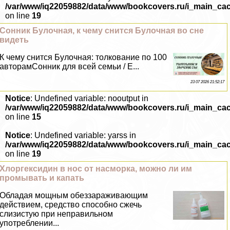
/var/www/iq22059882/data/www/bookcovers.ru/i_main_ca
on line
19
Сонник Булочная, к чему снится Булочная во сне
видеть
К чему снится Булочная: толкование по 100
авторамСонник для всей семьи / Е...
23 07 2026 21:52:17
Notice
: Undefined variable: nooutput in
/var/www/iq22059882/data/www/bookcovers.ru/i_main_ca
on line
15
Notice
: Undefined variable: yarss in
/var/www/iq22059882/data/www/bookcovers.ru/i_main_ca
on line
19
Хлоргексидин в нос от насморка, можно ли им
промывать и капать
Обладая мощным обеззараживающим
действием, средство способно сжечь
слизистую при неправильном
употрeблении...