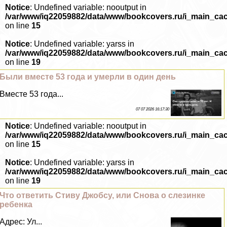
Notice
: Undefined variable: nooutput in
/var/www/iq22059882/data/www/bookcovers.ru/i_main_ca
on line
15
Notice
: Undefined variable: yarss in
/var/www/iq22059882/data/www/bookcovers.ru/i_main_ca
on line
19
Были вместе 53 года и умерли в один день
Вместе 53 года...
07 07 2026 16:17:30
Notice
: Undefined variable: nooutput in
/var/www/iq22059882/data/www/bookcovers.ru/i_main_ca
on line
15
Notice
: Undefined variable: yarss in
/var/www/iq22059882/data/www/bookcovers.ru/i_main_ca
on line
19
Что ответить Стиву Джобсу, или Снова о слезинке
ребенка
Адрес: Ул...