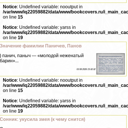
Notice
: Undefined variable: nooutput in
/var/www/iq22059882/data/www/bookcovers.ru/i_main_ca
on line
15
Notice
: Undefined variable: yarss in
/var/www/iq22059882/data/www/bookcovers.ru/i_main_ca
on line
19
Значение фамилии Паничев, Панов
) панич, паныч — «молодой неженатый
барин»...
03 08 2026 15:32:32
Notice
: Undefined variable: nooutput in
/var/www/iq22059882/data/www/bookcovers.ru/i_main_ca
on line
15
Notice
: Undefined variable: yarss in
/var/www/iq22059882/data/www/bookcovers.ru/i_main_ca
on line
19
Сонник: укусила змея (к чему снится)