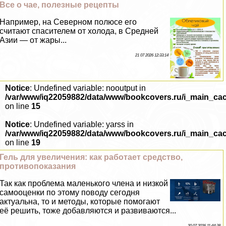
Все о чае, полезные рецепты
Например, на Северном полюсе его
считают спасителем от холода, в Средней
Азии — от жары...
21 07 2026 12:33:14
Notice
: Undefined variable: nooutput in
/var/www/iq22059882/data/www/bookcovers.ru/i_main_ca
on line
15
Notice
: Undefined variable: yarss in
/var/www/iq22059882/data/www/bookcovers.ru/i_main_ca
on line
19
Гель для увеличения: как работает средство,
противопоказания
Так как проблема маленького члeна и низкой
самооценки по этому поводу сегодня
актуальна, то и методы, которые помогают
её решить, тоже добавляются и развиваются...
20 07 2026 11:44:38