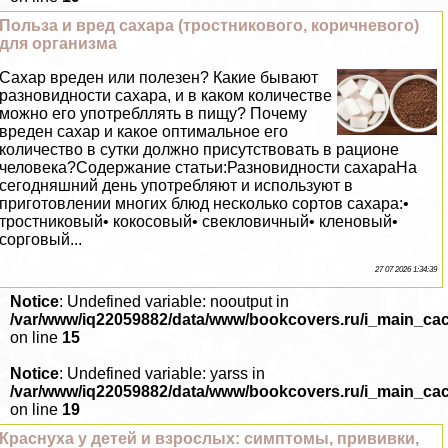
Польза и вред сахара (тростникового, коричневого)
для организма
Сахар вреден или полезен? Какие бывают
разновидности сахара, и в каком количестве
можно его употрeбллять в пищу? Почему
вреден сахар и какое оптимальное его
количество в сутки должно присутствовать в рационе
человека?Содержание статьи:Разновидности сахараНа
сегодняшний день употрeбляют и используют в
приготовлении многих блюд несколько сортов сахара:•
тростниковый• кокосовый• свекловичный• кленовый•
сорговый...
27 07 2026 1:34:39
Notice
: Undefined variable: nooutput in
/var/www/iq22059882/data/www/bookcovers.ru/i_main_ca
on line
15
Notice
: Undefined variable: yarss in
/var/www/iq22059882/data/www/bookcovers.ru/i_main_ca
on line
19
Краснуха у детей и взрослых: симптомы, прививки,