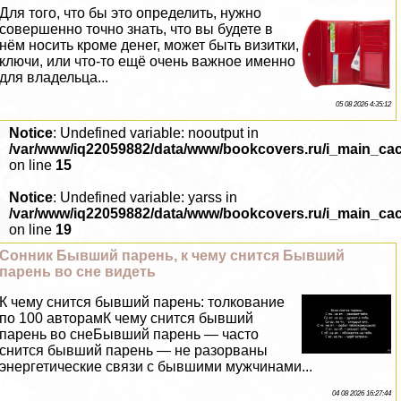
Для того, что бы это определить, нужно
совершенно точно знать, что вы будете в
нём носить кроме денег, может быть визитки,
ключи, или что-то ещё очень важное именно
для владельца...
05 08 2026 4:35:12
Notice
: Undefined variable: nooutput in
/var/www/iq22059882/data/www/bookcovers.ru/i_main_ca
on line
15
Notice
: Undefined variable: yarss in
/var/www/iq22059882/data/www/bookcovers.ru/i_main_ca
on line
19
Сонник Бывший парень, к чему снится Бывший
парень во сне видеть
К чему снится бывший парень: толкование
по 100 авторамК чему снится бывший
парень во снеБывший парень — часто
снится бывший парень — не разорваны
энергетические связи с бывшими мужчинами...
04 08 2026 16:27:44