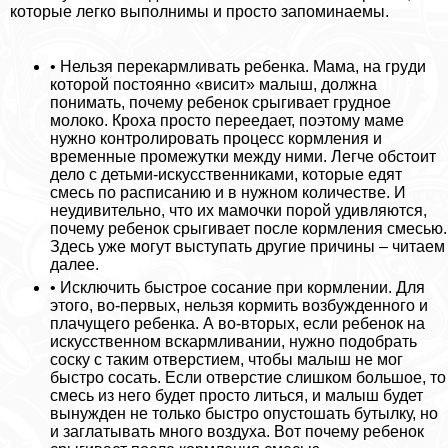
которые легко выполнимы и просто запоминаемы.
• Нельзя перекармливать ребенка. Мама, на гpyди
которой постоянно «висит» малыш, должна
понимать, почему ребенок срыгивает грудное
молоко. Кроха просто переедает, поэтому маме
нужно контролировать процесс кормления и
временные промежутки между ними. Легче обстоит
дело с детьми-искусственниками, которые едят
смесь по расписанию и в нужном количестве. И
неудивительно, что их мамочки порой удивляются,
почему ребенок срыгивает после кормления смесью.
Здесь уже могут выступать другие причины – читаем
далее.
• Исключить быстрое сосание при кормлении. Для
этого, во-первых, нельзя кормить возбужденного и
плачущего ребенка. А во-вторых, если ребенок на
искусственном вскармливании, нужно подобрать
соску с таким отверстием, чтобы малыш не мог
быстро сосать. Если отверстие слишком большое, то
смесь из него будет просто литься, и малыш будет
вынужден не только быстро опустошать бутылку, но
и заглатывать много воздуха. Вот почему ребенок