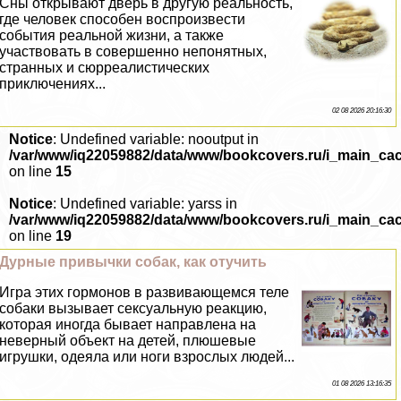
Сны открывают дверь в другую реальность,
где человек способен воспроизвести
события реальной жизни, а также
участвовать в совершенно непонятных,
странных и сюрреалистических
приключениях...
02 08 2026 20:16:30
Notice
: Undefined variable: nooutput in
/var/www/iq22059882/data/www/bookcovers.ru/i_main_ca
on line
15
Notice
: Undefined variable: yarss in
/var/www/iq22059882/data/www/bookcovers.ru/i_main_ca
on line
19
Дурные привычки собак, как отучить
Игра этих гормонов в развивающемся теле
собаки вызывает ceкcуальную реакцию,
которая иногда бывает направлена на
неверный объект на детей, плюшевые
игрушки, одеяла или ноги взрослых людей...
01 08 2026 13:16:35