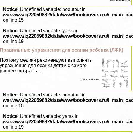
Notice
: Undefined variable: nooutput in
/var/www/iq22059882/data/www/bookcovers.ru/i_main_ca
on line
15
Notice
: Undefined variable: yarss in
/var/www/iq22059882/data/www/bookcovers.ru/i_main_ca
on line
19
Правильные упражнения для осанки ребенка (ЛФК)
Поэтому медики рекомендуют выполнять
упражнения для осанки детям с самого
раннего возраста...
19 07 2026 15:13:59
Notice
: Undefined variable: nooutput in
/var/www/iq22059882/data/www/bookcovers.ru/i_main_ca
on line
15
Notice
: Undefined variable: yarss in
/var/www/iq22059882/data/www/bookcovers.ru/i_main_ca
on line
19