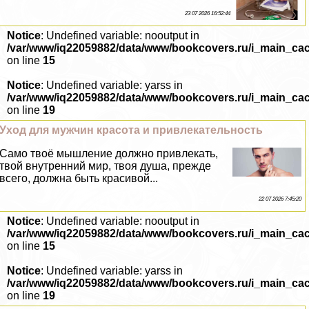
23 07 2026 16:52:44
Notice
: Undefined variable: nooutput in
/var/www/iq22059882/data/www/bookcovers.ru/i_main_ca
on line
15
Notice
: Undefined variable: yarss in
/var/www/iq22059882/data/www/bookcovers.ru/i_main_ca
on line
19
Уход для мужчин красота и привлекательность
Само твоё мышление должно привлекать,
твой внутренний мир, твоя душа, прежде
всего, должна быть красивой...
22 07 2026 7:45:20
Notice
: Undefined variable: nooutput in
/var/www/iq22059882/data/www/bookcovers.ru/i_main_ca
on line
15
Notice
: Undefined variable: yarss in
/var/www/iq22059882/data/www/bookcovers.ru/i_main_ca
on line
19