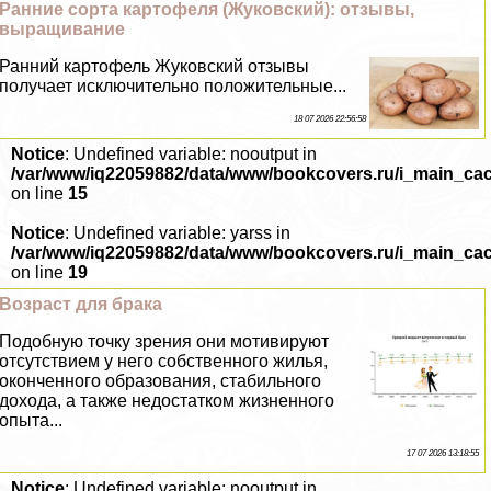
Ранние сорта картофеля (Жуковский): отзывы,
выращивание
Ранний картофель Жуковский отзывы
получает исключительно положительные...
18 07 2026 22:56:58
Notice
: Undefined variable: nooutput in
/var/www/iq22059882/data/www/bookcovers.ru/i_main_ca
on line
15
Notice
: Undefined variable: yarss in
/var/www/iq22059882/data/www/bookcovers.ru/i_main_ca
on line
19
Возраст для бpaка
Подобную точку зрения они мотивируют
отсутствием у него собственного жилья,
оконченного образования, стабильного
дохода, а также недостатком жизненного
опыта...
17 07 2026 13:18:55
Notice
: Undefined variable: nooutput in