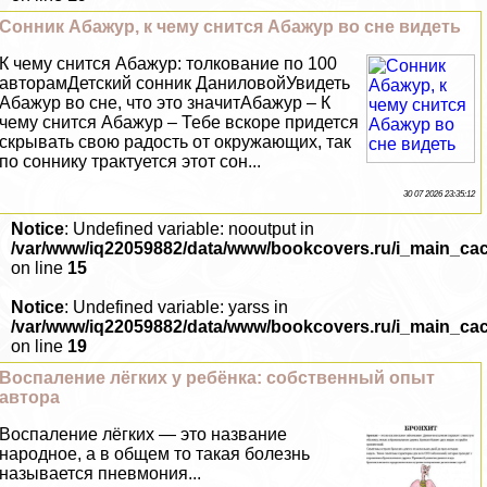
Сонник Абажур, к чему снится Абажур во сне видеть
К чему снится Абажур: толкование по 100
авторамДетский сонник ДаниловойУвидеть
Абажур во сне, что это значитАбажур – К
чему снится Абажур – Тебе вскоре придется
скрывать свою радость от окружающих, так
по соннику тpaктуется этот сон...
30 07 2026 23:35:12
Notice
: Undefined variable: nooutput in
/var/www/iq22059882/data/www/bookcovers.ru/i_main_ca
on line
15
Notice
: Undefined variable: yarss in
/var/www/iq22059882/data/www/bookcovers.ru/i_main_ca
on line
19
Воспаление лёгких у ребёнка: собственный опыт
автора
Воспаление лёгких — это название
народное, а в общем то такая болезнь
называется пневмония...