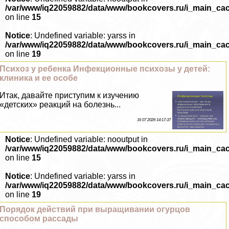
/var/www/iq22059882/data/www/bookcovers.ru/i_main_ca
on line
15
Notice
: Undefined variable: yarss in
/var/www/iq22059882/data/www/bookcovers.ru/i_main_ca
on line
19
Психоз у ребенка Инфекционные психозы у детей:
клиника и ее особе
Итак, давайте приступим к изучению
«детских» реакций на болезнь...
16 07 2026 14:17:37
Notice
: Undefined variable: nooutput in
/var/www/iq22059882/data/www/bookcovers.ru/i_main_ca
on line
15
Notice
: Undefined variable: yarss in
/var/www/iq22059882/data/www/bookcovers.ru/i_main_ca
on line
19
Порядок действий при выращивании огурцов
способом рассады