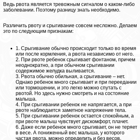
Ведь рвота является тревожным сигналом о каком-либо
заболевании. Поэтому разницу знать необходимо.
Различить рвоту и срыгивание совсем несложно. Делаем
это по следующим признакам:
1. Срыгивание обычно происходит только во время
или после кормления, а рвота независимо от него.
2. При рвоте ребенок срыгивает фонтаном, причем
неоднократно, а при обычном срыгивании
содержимое желудка выливается.
3. Рвота обычно обильная, а срыгивание – нет.
Однако ребенок много срыгивает и при переедании
или тормошении, и это легко можно спутать с
рвотой. Но здесь нужно смотреть и на состояние
малыша.
4. При срыгивании ребенок не напрягается, а при
рвоте наблюдается заметное напряжение тела.
5. При срыгивании ребенок остается спокойным, а
при рвоте малыш чувствует дискомфорт, плачет.
6. Даже если ребенок много срыгивает, он не теряет
в весе. А пониженный вес малыша, у которого
частая рвота, можно определить и без весов.