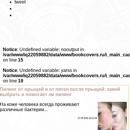
tweet
Notice
: Undefined variable: nooutput in
/var/www/iq22059882/data/www/bookcovers.ru/i_main_ca
on line
15
Notice
: Undefined variable: yarss in
/var/www/iq22059882/data/www/bookcovers.ru/i_main_ca
on line
19
Пилинг от прыщей и от пятен после прыщей: какой
выбрать и помогает ли пилинг
На коже человека всегда проживают
различные бактерии...
07 08 2026 18:13:28