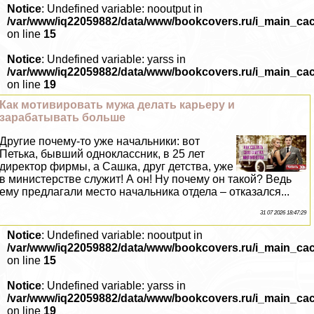
Notice
: Undefined variable: nooutput in
/var/www/iq22059882/data/www/bookcovers.ru/i_main_ca
on line
15
Notice
: Undefined variable: yarss in
/var/www/iq22059882/data/www/bookcovers.ru/i_main_ca
on line
19
Как мотивировать мужа делать карьеру и
заpaбатывать больше
Другие почему-то уже начальники: вот
Петька, бывший одноклассник, в 25 лет
директор фирмы, а Сашка, друг детства, уже
в министерстве служит! А он! Ну почему он такой? Ведь
ему предлагали место начальника отдела – отказался...
31 07 2026 18:47:29
Notice
: Undefined variable: nooutput in
/var/www/iq22059882/data/www/bookcovers.ru/i_main_ca
on line
15
Notice
: Undefined variable: yarss in
/var/www/iq22059882/data/www/bookcovers.ru/i_main_ca
on line
19