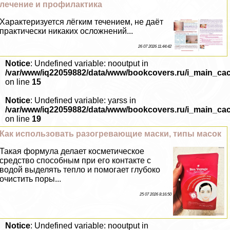
лечение и профилактика
Хаpaктеризуется лёгким течением, не даёт
пpaктически никаких осложнений...
26 07 2026 11:44:42
Notice
: Undefined variable: nooutput in
/var/www/iq22059882/data/www/bookcovers.ru/i_main_ca
on line
15
Notice
: Undefined variable: yarss in
/var/www/iq22059882/data/www/bookcovers.ru/i_main_ca
on line
19
Как использовать разогревающие маски, типы масок
Такая формула делает косметическое
средство способным при его контакте с
водой выделять тепло и помогает глубоко
очистить поры...
25 07 2026 8:16:50
Notice
: Undefined variable: nooutput in