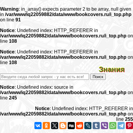
Warning
: in_array() expects parameter 2 to be array, null given
in
/var/www/iq22059882/data/www/bookcovers.ru/i_top.php
on line
91
Notice
: Undefined index: HTTP_REFERER in
/var/www/iq22059882/data/www/bookcovers.ru/i_top.php
on
line
108
Notice
: Undefined index: HTTP_REFERER in
/var/www/iq22059882/data/www/bookcovers.ru/i_top.php
on
line
108
Знания
Notice
: Undefined index: source in
/var/www/iq22059882/data/www/bookcovers.ru/i_top.php
on
line
245
Notice
: Undefined index: HTTP_REFERER in
/var/www/iq22059882/data/www/bookcovers.ru/i_top.php
on
line
255