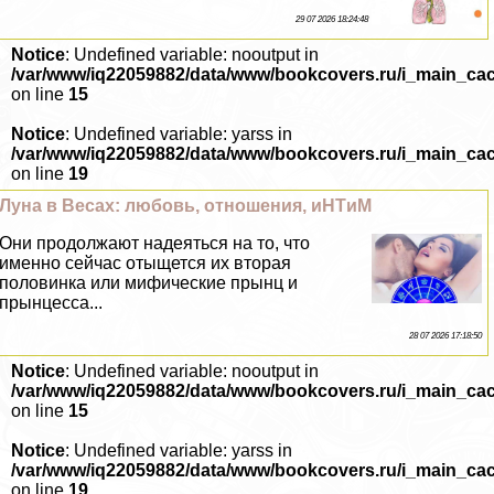
29 07 2026 18:24:48
Notice
: Undefined variable: nooutput in
/var/www/iq22059882/data/www/bookcovers.ru/i_main_ca
on line
15
Notice
: Undefined variable: yarss in
/var/www/iq22059882/data/www/bookcovers.ru/i_main_ca
on line
19
Луна в Весах: любовь, отношения, иHTиM
Они продолжают надеяться на то, что
именно сейчас отыщется их вторая
половинка или мифические прынц и
прынцесса...
28 07 2026 17:18:50
Notice
: Undefined variable: nooutput in
/var/www/iq22059882/data/www/bookcovers.ru/i_main_ca
on line
15
Notice
: Undefined variable: yarss in
/var/www/iq22059882/data/www/bookcovers.ru/i_main_ca
on line
19