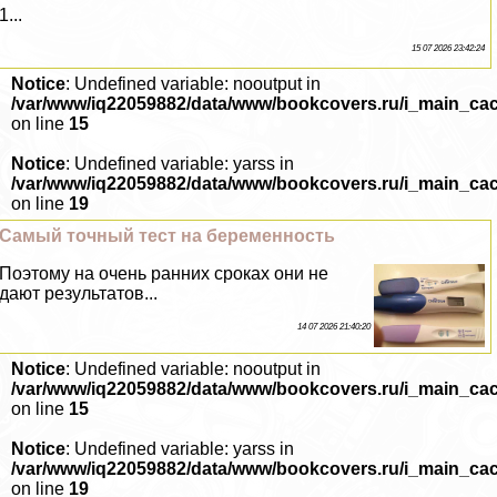
1...
15 07 2026 23:42:24
Notice
: Undefined variable: nooutput in
/var/www/iq22059882/data/www/bookcovers.ru/i_main_ca
on line
15
Notice
: Undefined variable: yarss in
/var/www/iq22059882/data/www/bookcovers.ru/i_main_ca
on line
19
Самый точный тест на беременность
Поэтому на очень ранних сроках они не
дают результатов...
14 07 2026 21:40:20
Notice
: Undefined variable: nooutput in
/var/www/iq22059882/data/www/bookcovers.ru/i_main_ca
on line
15
Notice
: Undefined variable: yarss in
/var/www/iq22059882/data/www/bookcovers.ru/i_main_ca
on line
19