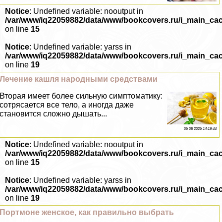
Notice
: Undefined variable: nooutput in
/var/www/iq22059882/data/www/bookcovers.ru/i_main_ca
on line
15
Notice
: Undefined variable: yarss in
/var/www/iq22059882/data/www/bookcovers.ru/i_main_ca
on line
19
Лечение кашля народными средствами
Вторая имеет более сильную симптоматику:
сотрясается все тело, а иногда даже
становится сложно дышать...
06 08 2026 14:19:33
Notice
: Undefined variable: nooutput in
/var/www/iq22059882/data/www/bookcovers.ru/i_main_ca
on line
15
Notice
: Undefined variable: yarss in
/var/www/iq22059882/data/www/bookcovers.ru/i_main_ca
on line
19
Портмоне женское, как правильно выбрать