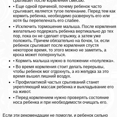
срыгивает после кормления смесью.
• Еще одной причиной, почему ребенок часто
срыгивает, является тугое пеленание. Перед тем как
кормить ребенка, необходимо развернуть его или
хотя бы перепеленать его слабее.
• Исключить тормошение малыша. После кормления
желательно подержать ребенка вертикально до тех
пор, пока он не сделает отрыжку, а затем уже
положить. Причем обязательно на бочок, т.к. если
ребенок срыгивает после кормления спустя
некоторое время, то этого можно не заметить, а
кроха может поперхнуться.
• Кормить малыша нужно в положении «полулежа».
• Во время кормления стоит делать перерывы,
чтобы ребенок мог отдохнуть, а из желудка за это
время вышел лишний воздух.
• Профилактикой частых срыгиваний станет
укрепляющий массаж ребенка и выкладывание его
на живот.
• Перед кормлением нужно проверять состояние
носа ребенка и при необходимости очищать его.
Если эти рекомендации не помогли, и ребенок сильно