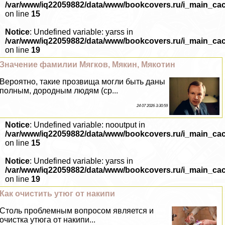
/var/www/iq22059882/data/www/bookcovers.ru/i_main_ca
on line
15
Notice
: Undefined variable: yarss in
/var/www/iq22059882/data/www/bookcovers.ru/i_main_ca
on line
19
Значение фамилии Мягков, Мякин, Мякотин
Вероятно, такие прозвища могли быть даны
полным, дородным людям (ср...
24 07 2026 3:30:59
Notice
: Undefined variable: nooutput in
/var/www/iq22059882/data/www/bookcovers.ru/i_main_ca
on line
15
Notice
: Undefined variable: yarss in
/var/www/iq22059882/data/www/bookcovers.ru/i_main_ca
on line
19
Как очистить утюг от накипи
Столь проблемным вопросом является и
очистка утюга от накипи...