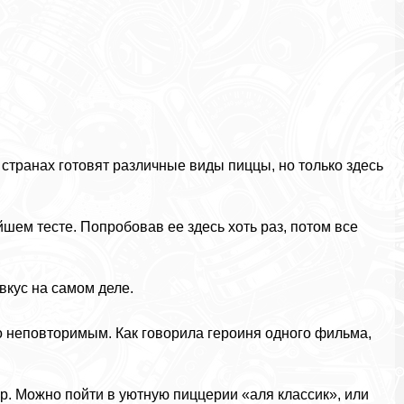
 странах готовят различные виды пиццы, но только здесь
шем тесте. Попробовав ее здесь хоть раз, потом все
 вкус на самом деле.
о неповторимым. Как говорила героиня одного фильма,
р. Можно пойти в уютную пиццерии «аля классик», или