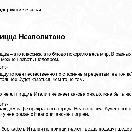
одержание статьи:
ицца Неаполитано
цца – это классика, это блюдо покорило весь мир. В разных
 можно назвать шедевром.
ons-
ццу готовят естественно по старинным рецептам, на тончай
тальное будет казаться, чем-то не тем.
о не ел пиццу в Италии не знает какова она должна быть на
ons-
каждом кафе прекрасного города Неаполь вкус будет прост
о у нее роман с Неаполитанской пиццей.
бор кафе в Италии не принципиален, везде подадут шедев