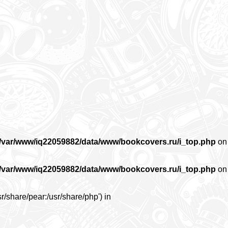
/var/www/iq22059882/data/www/bookcovers.ru/i_top.php
on
/var/www/iq22059882/data/www/bookcovers.ru/i_top.php
on
r/share/pear:/usr/share/php') in