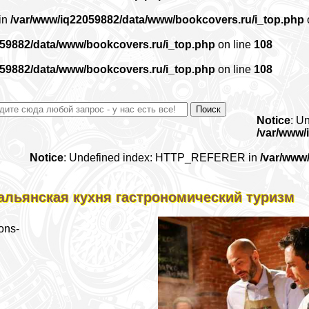
 in
/var/www/iq22059882/data/www/bookcovers.ru/i_top.php
059882/data/www/bookcovers.ru/i_top.php
on line
108
059882/data/www/bookcovers.ru/i_top.php
on line
108
Notice
: U
/var/www/
Notice
: Undefined index: HTTP_REFERER in
/var/www
альянская кухня гастрономический туризм
ons-