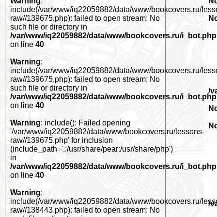
No
Warning
:
include(/var/www/iq22059882/data/www/bookcovers.ru/less
No
raw//139675.php): failed to open stream: No
such file or directory in
/var/www/iq22059882/data/www/bookcovers.ru/i_bot.php
on line
40
Warning
:
include(/var/www/iq22059882/data/www/bookcovers.ru/less
raw//139675.php): failed to open stream: No
such file or directory in
/v
/var/www/iq22059882/data/www/bookcovers.ru/i_bot.php
on line
40
No
Warning
: include(): Failed opening
No
'/var/www/iq22059882/data/www/bookcovers.ru/lessons-
raw//139675.php' for inclusion
(include_path='.:/usr/share/pear:/usr/share/php')
in
/var/www/iq22059882/data/www/bookcovers.ru/i_bot.php
on line
40
Warning
:
include(/var/www/iq22059882/data/www/bookcovers.ru/less
/v
raw//138443.php): failed to open stream: No