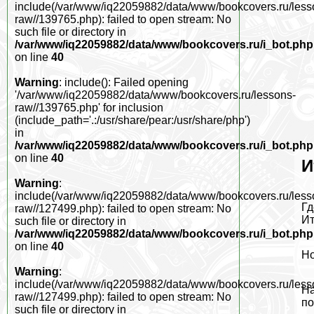
include(/var/www/iq22059882/data/www/bookcovers.ru/less
raw//139765.php): failed to open stream: No
such file or directory in
/var/www/iq22059882/data/www/bookcovers.ru/i_bot.php
on line
40
Warning
: include(): Failed opening
'/var/www/iq22059882/data/www/bookcovers.ru/lessons-
raw//139765.php' for inclusion
(include_path='.:/usr/share/pear:/usr/share/php')
in
/var/www/iq22059882/data/www/bookcovers.ru/i_bot.php
on line
40
И
Warning
:
include(/var/www/iq22059882/data/www/bookcovers.ru/less
Гд
raw//127499.php): failed to open stream: No
Ит
such file or directory in
/var/www/iq22059882/data/www/bookcovers.ru/i_bot.php
on line
40
Но
Warning
:
include(/var/www/iq22059882/data/www/bookcovers.ru/less
На
raw//127499.php): failed to open stream: No
по
such file or directory in