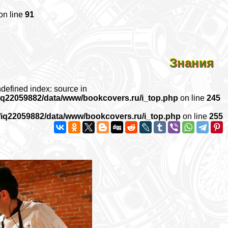
on line
91
Знания
ndefined index: source in
iq22059882/data/www/bookcovers.ru/i_top.php
on line
245
/iq22059882/data/www/bookcovers.ru/i_top.php
on line
255