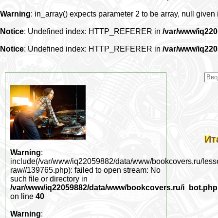
Warning
: in_array() expects parameter 2 to be array, null given
Notice
: Undefined index: HTTP_REFERER in
/var/www/iq22
Notice
: Undefined index: HTTP_REFERER in
/var/www/iq22
Ит
Warning
:
include(/var/www/iq22059882/data/www/bookcovers.ru/less
raw//139765.php): failed to open stream: No
such file or directory in
/var/www/iq22059882/data/www/bookcovers.ru/i_bot.php
on line
40
Warning
: