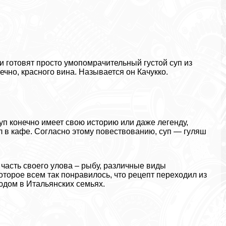
 готовят просто умопомрачительный густой суп из
чно, красного вина. Называется он Качукко.
суп конечно имеет свою историю или даже легенду,
л в кафе. Согласно этому повествованию, суп — гуляш
часть своего улова – рыбу, различные виды
оторое всем так понравилось, что рецепт переходил из
юдом в Итальянских семьях.