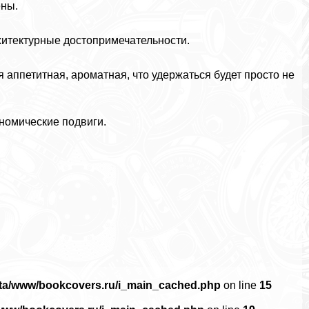
ены.
хитектурные достопримечательности.
я аппетитная, ароматная, что удержаться будет просто не
ономические подвиги.
ata/www/bookcovers.ru/i_main_cached.php
on line
15