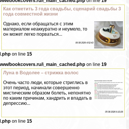
/www/bookcovers.ru/i_main_cached.php
on line
19
Как отметить 3 года свадьбы, сценарий свадьбы 3
года совместной жизни
Однако, если обращаться с этим
материалом неаккуратно и неумело, то
он может легко порваться...
06 08 2026 4:52:43
d.php
on line
15
/www/bookcovers.ru/i_main_cached.php
on line
19
Луна в Водолее – стрижка волос
Очень часто люди, которые стриглись в
этот период, начинали совершенно
мистическим образом болеть, непонятно
по каким причинам, хандрить и впадать в
депрессию...
05 08 2026 6:10:26
d.php
on line
15