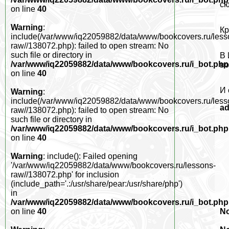
сю
on line
40
Warning
:
Кр
include(/var/www/iq22059882/data/www/bookcovers.ru/less
raw//138072.php): failed to open stream: No
such file or directory in
В 
/var/www/iq22059882/data/www/bookcovers.ru/i_bot.php
во
on line
40
И 
Warning
:
include(/var/www/iq22059882/data/www/bookcovers.ru/less
a
raw//138072.php): failed to open stream: No
such file or directory in
/var/www/iq22059882/data/www/bookcovers.ru/i_bot.php
on line
40
Warning
: include(): Failed opening
'/var/www/iq22059882/data/www/bookcovers.ru/lessons-
raw//138072.php' for inclusion
(include_path='.:/usr/share/pear:/usr/share/php')
in
/var/www/iq22059882/data/www/bookcovers.ru/i_bot.php
No
on line
40