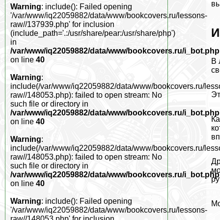
вы
Warning
: include(): Failed opening
'/var/www/iq22059882/data/www/bookcovers.ru/lessons-
raw//137939.php' for inclusion
И
(include_path='.:/usr/share/pear:/usr/share/php')
in
/var/www/iq22059882/data/www/bookcovers.ru/i_bot.php
on line
40
В 
св
Warning
:
include(/var/www/iq22059882/data/www/bookcovers.ru/less
Эт
raw//148053.php): failed to open stream: No
such file or directory in
/var/www/iq22059882/data/www/bookcovers.ru/i_bot.php
Ка
on line
40
ко
вп
Warning
:
include(/var/www/iq22059882/data/www/bookcovers.ru/less
raw//148053.php): failed to open stream: No
Др
such file or directory in
мо
/var/www/iq22059882/data/www/bookcovers.ru/i_bot.php
ру
on line
40
Warning
: include(): Failed opening
Мо
'/var/www/iq22059882/data/www/bookcovers.ru/lessons-
raw//148053.php' for inclusion