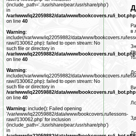
(include_path='.:/usr/share/pear:/usr/share/php')
Д
in
/var/www/iq22059882/data/www/bookcovers.ru/i_bot.php
on line
40
Ра
в 
Warning
:
include(/var/www/iq22059882/data/www/bookcovers.ru/less
raw//130062.php): failed to open stream: No
Зн
such file or directory in
тв
/var/www/iq22059882/data/www/bookcovers.ru/i_bot.php
то
on line
40
Warning
:
До
include(/var/www/iq22059882/data/www/bookcovers.ru/less
raw//130062.php): failed to open stream: No
such file or directory in
Ви
/var/www/iq22059882/data/www/bookcovers.ru/i_bot.php
on line
40
Ло
Warning
: include(): Failed opening
'/var/www/iq22059882/data/www/bookcovers.ru/lessons-
Зд
raw//130062.php' for inclusion
(include_path='.:/usr/share/pear:/usr/share/php')
in
Др
/var/www/iq22059882/data/www/bookcovers.ru/i_bot.php