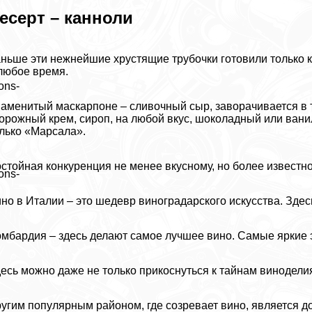
есерт – канноли
ньше эти нежнейшие хрустящие трубочки готовили только 
любое время.
ons-
аменитый маскарпоне – сливочный сыр, заворачивается в т
орожный крем, сироп, на любой вкус, шоколадный или вани
лько «Марсала».
стойная конкуренция не менее вкусному, но более известн
ons-
но в Италии – это шедевр виноградарского искусства. Здесь
мбардия – здесь делают самое лучшее вино. Самые яркие э
есь можно даже не только прикоснуться к тайнам виноделия
угим популярным районом, где созревает вино, является 