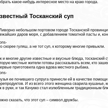
брать какое-нибудь интересное место на краю города.
звестный Тосканский суп
Ливорно небольшом портовом городе Тосканской провинции
ежайших даров моря, с добавлением томатной пасты и, коне
ons-
о скорее гуляш, а не тот суп, к которому многие привыкли.
к и многие другие известные и вкусные блюда, тосканский 
торую местные жители готовы рассказывать всем, кто заше
ервые приготовила одна вдова местного рыбака.
ons-
узья ее почившего супруга принесли ей в качестве помощи 
репродуктов. И из всего этого женщина сварила кушанье, к
к в руки, и так Качукко стал излюбленным традиционным бл
жно сказать, что этот суп – символ дружбы.