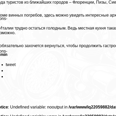
да туристов из ближайших городов – Флоренции, Пизы, Си
оме винных погребов, здесь можно увидеть интересные ар
ons-
Италии трудно остаться голодным. Ведь местная кухня така
зможно.
обязательно захочется вернуться, чтобы продолжить гастр
ons-
dmin
tweet
tice
: Undefined variable: nooutput in
/var/www/iq22059882/d