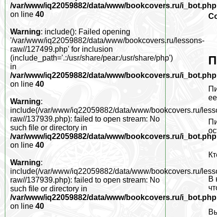
/var/www/iq22059882/data/www/bookcovers.ru/i_bot.php
on line
40
С
Warning
: include(): Failed opening
'/var/www/iq22059882/data/www/bookcovers.ru/lessons-
raw//127499.php' for inclusion
П
(include_path='.:/usr/share/pear:/usr/share/php')
in
/var/www/iq22059882/data/www/bookcovers.ru/i_bot.php
on line
40
Пи
ее
Warning
:
include(/var/www/iq22059882/data/www/bookcovers.ru/less
raw//137939.php): failed to open stream: No
Пи
such file or directory in
ос
/var/www/iq22059882/data/www/bookcovers.ru/i_bot.php
on line
40
Кт
Warning
:
include(/var/www/iq22059882/data/www/bookcovers.ru/less
В 
raw//137939.php): failed to open stream: No
чт
such file or directory in
/var/www/iq22059882/data/www/bookcovers.ru/i_bot.php
on line
40
Вы