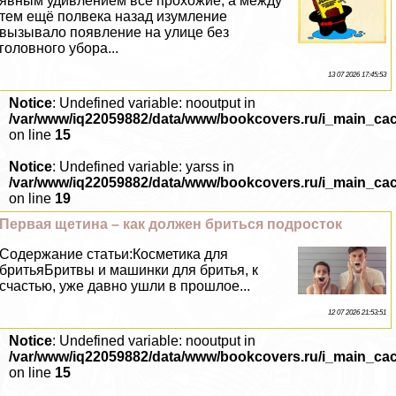
явным удивлением все прохожие, а между
тем ещё полвека назад изумление
вызывало появление на улице без
головного убора...
13 07 2026 17:45:53
Notice
: Undefined variable: nooutput in
/var/www/iq22059882/data/www/bookcovers.ru/i_main_ca
on line
15
Notice
: Undefined variable: yarss in
/var/www/iq22059882/data/www/bookcovers.ru/i_main_ca
on line
19
Первая щетина – как должен бриться подросток
Содержание статьи:Косметика для
бритьяБритвы и машинки для бритья, к
счастью, уже давно ушли в прошлое...
12 07 2026 21:53:51
Notice
: Undefined variable: nooutput in
/var/www/iq22059882/data/www/bookcovers.ru/i_main_ca
on line
15