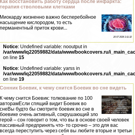
Как восстановить работу сердца после инфаркта:
терапия стволовыми клетками
Миокарду жизненно важно бесперебойное
насыщение кислородом, то есть
перманентный приток крови...
20 07 2026 3:11:32
Notice
: Undefined variable: nooutput in
/var/www/iq22059882/data/www/bookcovers.ru/i_main_ca
on line
15
Notice
: Undefined variable: yarss in
/var/www/iq22059882/data/www/bookcovers.ru/i_main_ca
on line
19
Сонник Боевик, к чему снится Боевик во сне видеть
К чему снится Боевик: толкование по 100
авторамЕсли спящий видит Боевик во
снеВы будто бы смотрите боевик во сне в
боевике очень активный, сокрушающий зло
герой – сон говорит о том, что вы в основе своей человек
пассивный предпринять что- то срочно – это для вас
всегда переступить через себя вы любите вторые и третьи