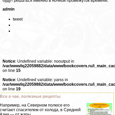
будут решаться именно в ночной промежуток времени.
admin
tweet
Notice
: Undefined variable: nooutput in
/var/www/iq22059882/data/www/bookcovers.ru/i_main_ca
on line
15
Notice
: Undefined variable: yarss in
/var/www/iq22059882/data/www/bookcovers.ru/i_main_ca
on line
19
Все о чае, полезные рецепты
Например, на Северном полюсе его
считают спасителем от холода, в Средней
Азии — от жары...