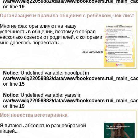
/var/www/iq22059882/data/www/bookcovers.ru/i_main_ca
on line
19
Организация и правила общения с ребёнком, чек-лист
Многие факторы влияют на нашу
успешность в общении, поэтому я собрал
несколько советов от родителей, с которыми
мне довелось поработать...
26 07 2026 15:21:34
Notice
: Undefined variable: nooutput in
/var/www/iq22059882/data/www/bookcovers.ru/i_main_ca
on line
15
Notice
: Undefined variable: yarss in
/var/www/iq22059882/data/www/bookcovers.ru/i_main_ca
on line
19
Моя невестка вегетарианка
Я питаюсь абсолютно разнообразной
пищей...