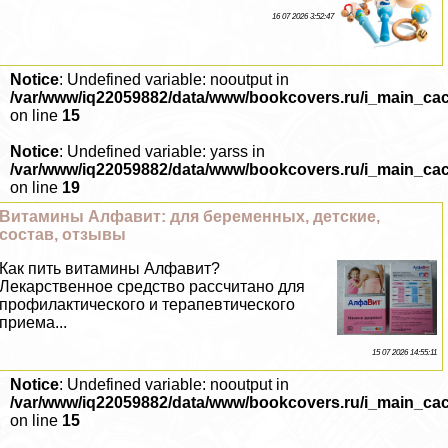
16 07 2026 3:52:47
Notice
: Undefined variable: nooutput in
/var/www/iq22059882/data/www/bookcovers.ru/i_main_ca
on line
15
Notice
: Undefined variable: yarss in
/var/www/iq22059882/data/www/bookcovers.ru/i_main_ca
on line
19
Витамины Алфавит: для беременных, детские,
состав, отзывы
Как пить витамины Алфавит?
Лекарственное средство рассчитано для
профилактического и терапевтического
приема...
15 07 2026 14:55:11
Notice
: Undefined variable: nooutput in
/var/www/iq22059882/data/www/bookcovers.ru/i_main_ca
on line
15