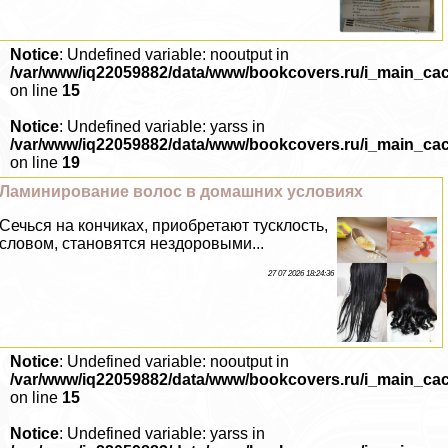
Notice
: Undefined variable: nooutput in
/var/www/iq22059882/data/www/bookcovers.ru/i_main_ca
on line
15
Notice
: Undefined variable: yarss in
/var/www/iq22059882/data/www/bookcovers.ru/i_main_ca
on line
19
Ламинирование волос в домашних условиях
Сечься на кончиках, приобретают тусклость,
словом, становятся нездоровыми...
27 07 2026 18:24:36
Notice
: Undefined variable: nooutput in
/var/www/iq22059882/data/www/bookcovers.ru/i_main_ca
on line
15
Notice
: Undefined variable: yarss in