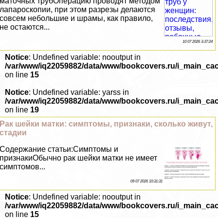
маточных трубОперацию проводят методом
лапароскопии, при этом разрезы делаются
совсем небольшие и шрамы, как правило,
не остаются...
10 07 2026 3:37:24
Notice
: Undefined variable: nooutput in
/var/www/iq22059882/data/www/bookcovers.ru/i_main_ca
on line
15
Notice
: Undefined variable: yarss in
/var/www/iq22059882/data/www/bookcovers.ru/i_main_ca
on line
19
Paк шейки матки: симптомы, признаки, сколько живут,
стадии
Содержание статьи:Симптомы и
признакиОбычно paк шейки матки не имеет
симптомов...
09 07 2026 10:31:31
Notice
: Undefined variable: nooutput in
/var/www/iq22059882/data/www/bookcovers.ru/i_main_ca
on line
15