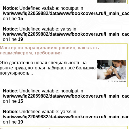
Notice
: Undefined variable: nooutput in
/var/www/iq22059882/data/www/bookcovers.ru/i_main_ca
on line
15
Notice
: Undefined variable: yarss in
/var/www/iq22059882/data/www/bookcovers.ru/i_main_ca
on line
19
Мастер по наращиванию ресниц: как стать
лешмейкером, требования
Это достаточно новая специальность на
рынке труда, которая набирает всё большую
популярность...
21 07 2026 5:55:51
Notice
: Undefined variable: nooutput in
/var/www/iq22059882/data/www/bookcovers.ru/i_main_ca
on line
15
Notice
: Undefined variable: yarss in
/var/www/iq22059882/data/www/bookcovers.ru/i_main_ca
on line
19