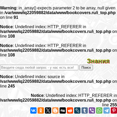
Warning
: in_array() expects parameter 2 to be array, null given
in
/var/www/iq22059882/data/www/bookcovers.ru/i_top.php
on line
91
Notice
: Undefined index: HTTP_REFERER in
/var/www/iq22059882/data/www/bookcovers.ru/i_top.php
on
line
108
Notice
: Undefined index: HTTP_REFERER in
/var/www/iq22059882/data/www/bookcovers.ru/i_top.php
on
line
108
Знания
Notice
: Undefined index: source in
/var/www/iq22059882/data/www/bookcovers.ru/i_top.php
on
line
245
Notice
: Undefined index: HTTP_REFERER in
/var/www/iq22059882/data/www/bookcovers.ru/i_top.php
on
line
255