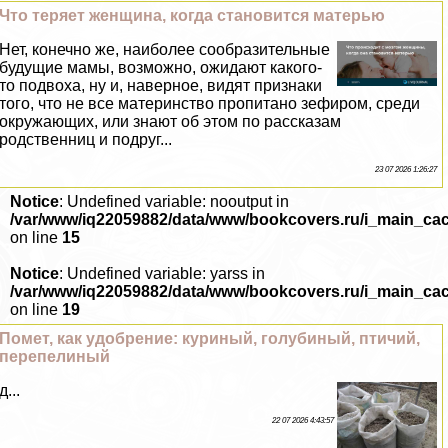
Что теряет женщина, когда становится матерью
Нет, конечно же, наиболее сообразительные
будущие мамы, возможно, ожидают какого-
то подвоха, ну и, наверное, видят признаки
того, что не все материнство пропитано зефиром, среди
окружающих, или знают об этом по рассказам
родственниц и подруг...
23 07 2026 1:26:27
Notice
: Undefined variable: nooutput in
/var/www/iq22059882/data/www/bookcovers.ru/i_main_ca
on line
15
Notice
: Undefined variable: yarss in
/var/www/iq22059882/data/www/bookcovers.ru/i_main_ca
on line
19
Помет, как удобрение: куриный, гoлyбиный, птичий,
перепелиный
д...
22 07 2026 4:43:57