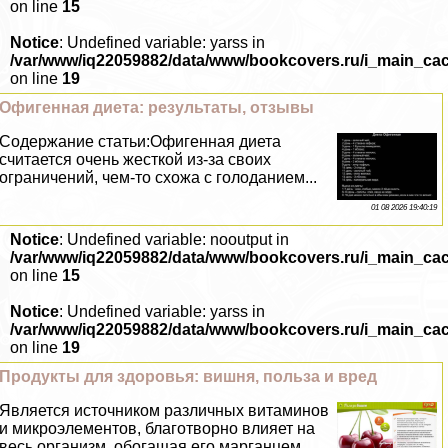
on line
15
Notice
: Undefined variable: yarss in
/var/www/iq22059882/data/www/bookcovers.ru/i_main_ca
on line
19
Офигенная диета: результаты, отзывы
Содержание статьи:Офигенная диета
считается очень жесткой из-за своих
ограничений, чем-то схожа с голоданием...
01 08 2026 19:40:19
Notice
: Undefined variable: nooutput in
/var/www/iq22059882/data/www/bookcovers.ru/i_main_ca
on line
15
Notice
: Undefined variable: yarss in
/var/www/iq22059882/data/www/bookcovers.ru/i_main_ca
on line
19
Продукты для здоровья: вишня, польза и вред
Является источником различных витаминов
и микроэлементов, благотворно влияет на
весь организм, обогащая его марганцем,