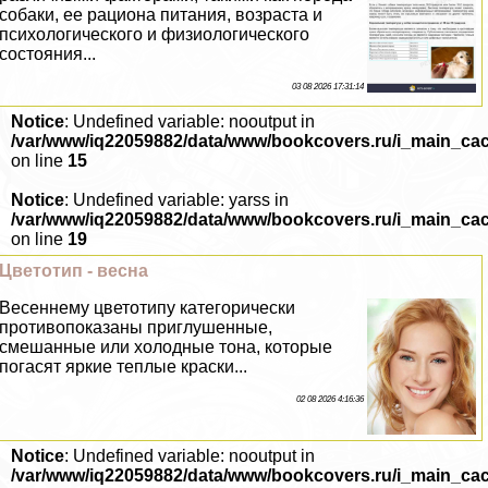
собаки, ее рациона питания, возраста и
психологического и физиологического
состояния...
03 08 2026 17:31:14
Notice
: Undefined variable: nooutput in
/var/www/iq22059882/data/www/bookcovers.ru/i_main_ca
on line
15
Notice
: Undefined variable: yarss in
/var/www/iq22059882/data/www/bookcovers.ru/i_main_ca
on line
19
Цветотип - весна
Весеннему цветотипу категорически
противопоказаны приглушенные,
смешанные или холодные тона, которые
погасят яркие теплые краски...
02 08 2026 4:16:36
Notice
: Undefined variable: nooutput in
/var/www/iq22059882/data/www/bookcovers.ru/i_main_ca