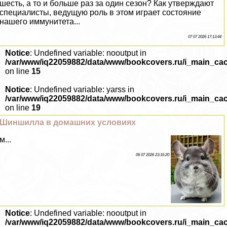
шесть, а то и больше раз за один сезон? Как утверждают
специалисты, ведущую роль в этом играет состояние
нашего иммунитета...
07 07 2026 17:13:44
Notice
: Undefined variable: nooutput in
/var/www/iq22059882/data/www/bookcovers.ru/i_main_ca
on line
15
Notice
: Undefined variable: yarss in
/var/www/iq22059882/data/www/bookcovers.ru/i_main_ca
on line
19
Шиншилла в домашних условиях
м...
06 07 2026 23:16:20
Notice
: Undefined variable: nooutput in
/var/www/iq22059882/data/www/bookcovers.ru/i_main_ca