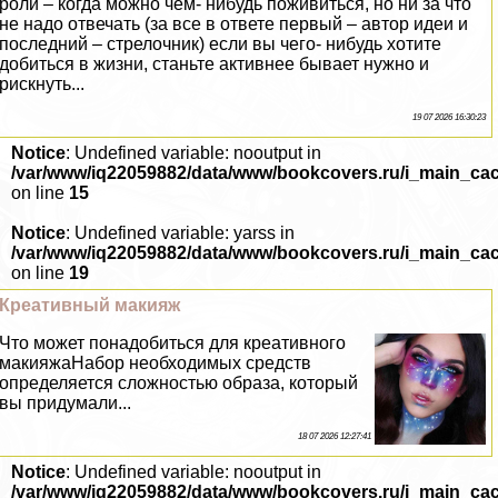
роли – когда можно чем- нибудь поживиться, но ни за что
не надо отвечать (за все в ответе первый – автор идеи и
последний – стрелочник) если вы чего- нибудь хотите
добиться в жизни, станьте активнее бывает нужно и
рискнуть...
19 07 2026 16:30:23
Notice
: Undefined variable: nooutput in
/var/www/iq22059882/data/www/bookcovers.ru/i_main_ca
on line
15
Notice
: Undefined variable: yarss in
/var/www/iq22059882/data/www/bookcovers.ru/i_main_ca
on line
19
Креативный макияж
Что может понадобиться для креативного
макияжаНабор необходимых средств
определяется сложностью образа, который
вы придумали...
18 07 2026 12:27:41
Notice
: Undefined variable: nooutput in
/var/www/iq22059882/data/www/bookcovers.ru/i_main_ca