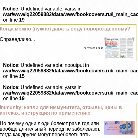
Notice
: Undefined variable: yarss in
/var/www/iq22059882/data/www/bookcovers.ru/i_main_ca
on line
19
Когда можно (нужно) давать воду новорожденному?
Справедливо...
08 07 2026 5:29:55
Notice
: Undefined variable: nooutput in
/var/www/iq22059882/data/www/bookcovers.ru/i_main_ca
on line
15
Notice
: Undefined variable: yarss in
/var/www/iq22059882/data/www/bookcovers.ru/i_main_ca
on line
19
Immunity: капли для иммунитета, отзывы, цены в
аптеках, инструкция по применению
Но почему одни люди болеют раз в год или
вообще длительный период не заболевают,
тогда как другие могут переболеть пять-