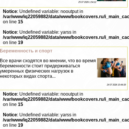
25 07 2026 1:54:12
Notice
: Undefined variable: nooutput in
/var/www/iq22059882/data/www/bookcovers.ru/i_main_ca
on line
15
Notice
: Undefined variable: yarss in
/var/www/iq22059882/data/www/bookcovers.ru/i_main_ca
on line
19
Беременность и спорт
Все врачи сходятся во мнении, что во время
беременности стоит придерживаться
умеренных физических нагрузок в
некоторых видах спорта...
24 07 2026 15:44:39
Notice
: Undefined variable: nooutput in
/var/www/iq22059882/data/www/bookcovers.ru/i_main_ca
on line
15
Notice
: Undefined variable: yarss in
/var/www/iq22059882/data/www/bookcovers.ru/i_main_ca
on line
19