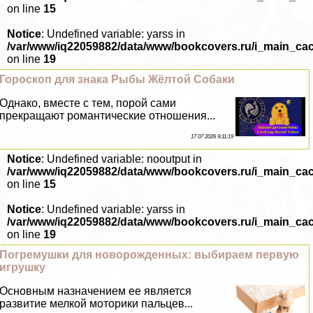
on line
15
Notice
: Undefined variable: yarss in
/var/www/iq22059882/data/www/bookcovers.ru/i_main_ca
on line
19
Гороскоп для знака Рыбы Жёлтой Собаки
Однако, вместе с тем, порой сами
прекращают романтические отношения...
17 07 2026 9:11:19
Notice
: Undefined variable: nooutput in
/var/www/iq22059882/data/www/bookcovers.ru/i_main_ca
on line
15
Notice
: Undefined variable: yarss in
/var/www/iq22059882/data/www/bookcovers.ru/i_main_ca
on line
19
Погремушки для новорожденных: выбираем первую
игрушку
Основным назначением ее является
развитие мелкой моторики пальцев...