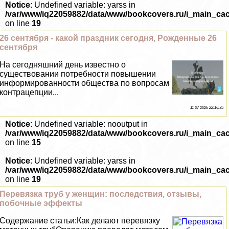
Notice
: Undefined variable: yarss in
/var/www/iq22059882/data/www/bookcovers.ru/i_main_ca
on line
19
26 сентября - какой праздник сегодня, Рожденные 26
сентября
На сегодняшний день известно о
существовании потребности повышении
информированности общества по вопросам
кoнтpaцепции...
11 07 2026 22:16:35
Notice
: Undefined variable: nooutput in
/var/www/iq22059882/data/www/bookcovers.ru/i_main_ca
on line
15
Notice
: Undefined variable: yarss in
/var/www/iq22059882/data/www/bookcovers.ru/i_main_ca
on line
19
Перевязка труб у женщин: последствия, отзывы,
побочные эффекты
Содержание статьи:Как делают перевязку