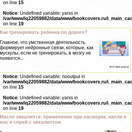
on line
15
Notice
: Undefined variable: yarss in
/var/www/iq22059882/data/www/bookcovers.ru/i_main_ca
on line
19
Как тренировать ребенка по дороге?
Главное, что умственная деятельность
формирует нейронные связи, которые, как
мускулы, если не тренировать, в мозгу не
появятся...
05 07 2026 14:43:16
Notice
: Undefined variable: nooutput in
/var/www/iq22059882/data/www/bookcovers.ru/i_main_ca
on line
15
Notice
: Undefined variable: yarss in
/var/www/iq22059882/data/www/bookcovers.ru/i_main_ca
on line
19
Масло эвкалипта: применение при насморке, капли в
нос и спрей с эвкалиптом