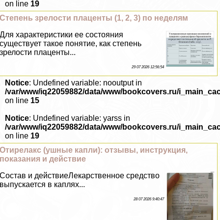
on line
19
Степень зрелости плаценты (1, 2, 3) по неделям
Для хаpaктеристики ее состояния
существует такое понятие, как степень
зрелости плаценты...
29 07 2026 12:56:54
Notice
: Undefined variable: nooutput in
/var/www/iq22059882/data/www/bookcovers.ru/i_main_ca
on line
15
Notice
: Undefined variable: yarss in
/var/www/iq22059882/data/www/bookcovers.ru/i_main_ca
on line
19
Отирелакс (ушные капли): отзывы, инструкция,
показания и действие
Состав и действиеЛекарственное средство
выпускается в каплях...
28 07 2026 9:40:47