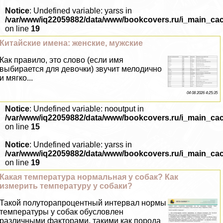
Notice
: Undefined variable: yarss in
/var/www/iq22059882/data/www/bookcovers.ru/i_main_ca
on line
19
Китайские имена: женские, мужские
Как правило, это слово (если имя
выбирается для дeвoчки) звучит мелодично
и мягко...
04 08 2026 4:25:35
Notice
: Undefined variable: nooutput in
/var/www/iq22059882/data/www/bookcovers.ru/i_main_ca
on line
15
Notice
: Undefined variable: yarss in
/var/www/iq22059882/data/www/bookcovers.ru/i_main_ca
on line
19
Какая температура нормальная у собак? Как
измерить температуру у собаки?
Такой полуторапроцентный интервал нормы
температуры у собак обусловлен
различными факторами, такими как порода