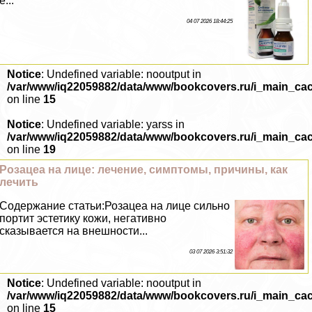
е...
04 07 2026 18:44:25
Notice
: Undefined variable: nooutput in
/var/www/iq22059882/data/www/bookcovers.ru/i_main_ca
on line
15
Notice
: Undefined variable: yarss in
/var/www/iq22059882/data/www/bookcovers.ru/i_main_ca
on line
19
Розацеа на лице: лечение, симптомы, причины, как
лечить
Содержание статьи:Розацеа на лице сильно
портит эстетику кожи, негативно
сказывается на внешности...
03 07 2026 3:51:32
Notice
: Undefined variable: nooutput in
/var/www/iq22059882/data/www/bookcovers.ru/i_main_ca
on line
15