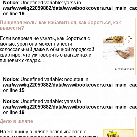
Notice
: Undefined variable: yarss in
/var/www/iq22059882/data/www/bookcovers.ru/i_main_ca
on line
19
Пищевая моль: как избавиться, как бороться, как
вывести?
Если вовремя не узнать, как бороться с
молью, урон она может нанести
колоссальный даже в обычной городской
квартире, что уж говорить о магазинах и
пищевых складах...
14 07 2026 3:39:53
Notice
: Undefined variable: nooutput in
/var/www/iq22059882/data/www/bookcovers.ru/i_main_ca
on line
15
Notice
: Undefined variable: yarss in
/var/www/iq22059882/data/www/bookcovers.ru/i_main_ca
on line
19
Дело в шляпе
На женщину в шляпе оглядываются с