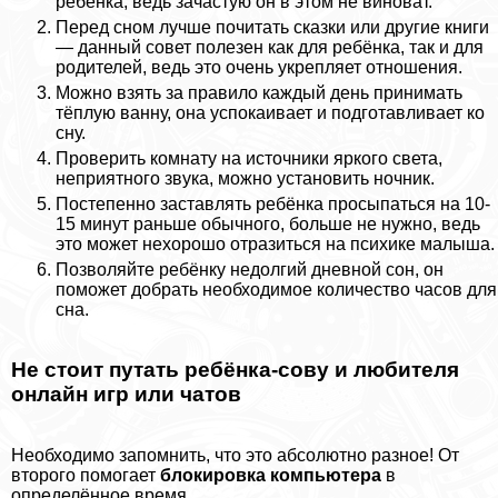
ребёнка, ведь зачастую он в этом не виноват.
Перед сном лучше почитать сказки или другие книги
— данный совет полезен как для ребёнка, так и для
родителей, ведь это очень укрепляет отношения.
Можно взять за правило каждый день принимать
тёплую ванну, она успокаивает и подготавливает ко
сну.
Проверить комнату на источники яркого света,
неприятного звука, можно установить ночник.
Постепенно заставлять ребёнка просыпаться на 10-
15 минут раньше обычного, больше не нужно, ведь
это может нехорошо отразиться на психике малыша.
Позволяйте ребёнку недолгий дневной сон, он
поможет добрать необходимое количество часов для
сна.
Не стоит путать ребёнка-сову и любителя
онлайн игр или чатов
Необходимо запомнить, что это абсолютно разное! От
второго помогает
блокировка компьютера
в
определённое время.