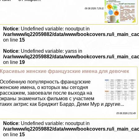
06 08 2026 7:29:11
Notice
: Undefined variable: nooutput in
/var/www/iq22059882/data/www/bookcovers.ru/i_main_ca
on line
15
Notice
: Undefined variable: yarss in
/var/www/iq22059882/data/www/bookcovers.ru/i_main_ca
on line
19
Красивые женские французские имена для девочек
Особенную популярность французские
женские имена, о которых мы сегодня
расскажем, завоевали после выхода на
экраны знаменитых фильмов с участием
таких актрис как Бриджит Бардо, Деми Мур и другие...
05 08 2026 2:51:49
Notice
: Undefined variable: nooutput in
/var/www/iq22059882/data/www/bookcovers.ru/i_main_ca
on line
15