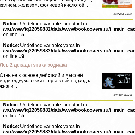
калием, железом, фолиевой кислотой...
31 07 2026 2:11:19
Notice
: Undefined variable: nooutput in
/var/www/iq22059882/data/www/bookcovers.ru/i_main_ca
on line
15
Notice
: Undefined variable: yarss in
/var/www/iq22059882/data/www/bookcovers.ru/i_main_ca
on line
19
Лев 2 декады знака зодиака
Отныне в основе действий и мыслей
индивидуума лежит серьезный подход к
жизни...
30 07 2026 0:46:50
Notice
: Undefined variable: nooutput in
/var/www/iq22059882/data/www/bookcovers.ru/i_main_ca
on line
15
Notice
: Undefined variable: yarss in
/var/www/iq22059882/data/www/bookcovers.ru/i_main_ca