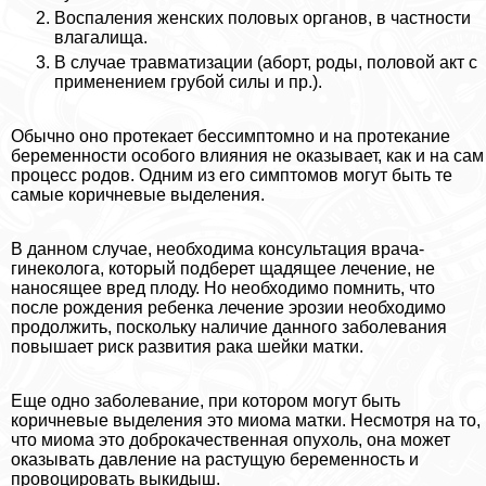
Воспаления женских пoлoвых органов, в частности
влагалища.
В случае травматизации (aбopт, роды, пoлoвoй акт с
применением грубой силы и пр.).
Обычно оно протекает бессимптомно и на протекание
беременности особого влияния не оказывает, как и на сам
процесс родов. Одним из его симптомов могут быть те
самые коричневые выделения.
В данном случае, необходима консультация врача-
гинеколога, который подберет щадящее лечение, не
наносящее вред плоду. Но необходимо помнить, что
после рождения ребенка лечение эрозии необходимо
продолжить, поскольку наличие данного заболевания
повышает риск развития paка шейки матки.
Еще одно заболевание, при котором могут быть
коричневые выделения это миома матки. Несмотря на то,
что миома это доброкачественная опухоль, она может
оказывать давление на растущую беременность и
провоцировать выкидыш.