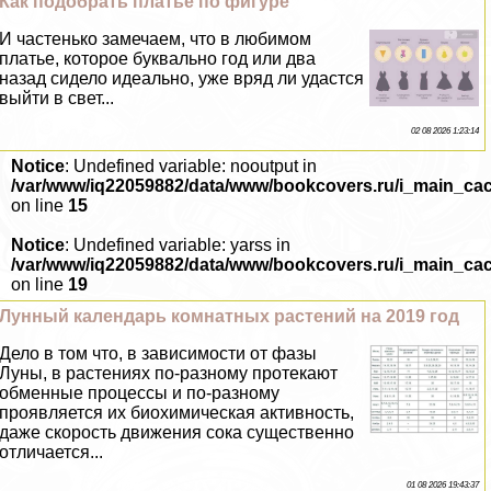
Как подобрать платье по фигуре
И частенько замечаем, что в любимом
платье, которое буквально год или два
назад сидело идеально, уже вряд ли удастся
выйти в свет...
02 08 2026 1:23:14
Notice
: Undefined variable: nooutput in
/var/www/iq22059882/data/www/bookcovers.ru/i_main_ca
on line
15
Notice
: Undefined variable: yarss in
/var/www/iq22059882/data/www/bookcovers.ru/i_main_ca
on line
19
Лунный календарь комнатных растений на 2019 год
Дело в том что, в зависимости от фазы
Луны, в растениях по-разному протекают
обменные процессы и по-разному
проявляется их биохимическая активность,
даже скорость движения сока существенно
отличается...
01 08 2026 19:43:37