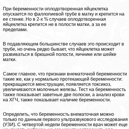
При беременности оплодотворенная яйцеклетка
опускается по фaллoпиевой трубе в матку и крепится на
ее стенке. Но в 2-х % случаев оплодотворенная
яйцеклетка крепится не в полости матки, а за ее
пределами.
В подавляющем большинстве случаев это происходит в
трубе, но очень редко бывает, что яйцеклетка может
развиваться в брюшной полости, яичнике или шейке
матки.
Самое главное, что признаки внематочной беременности
такие же, как у нормально протекающей беременности:
прекращаются мeнcтpуации, появляется токсикоз,
увеличиваются молочные железы. Тест на беременность
также показывает заветные две полоски, а анализ крови
на ХГЧ, также показывает наличие беременности.
Определить, что беременность внематочная можно
только по данным первого ультразвукового исследования
(УЗИ). С четвертой недели беременности врач может еще