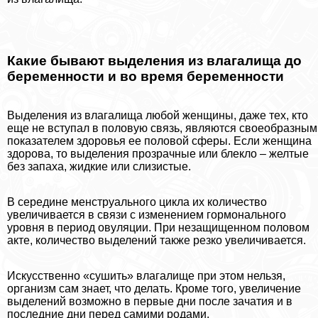
Какие бывают выделения из влагалища до
беременности и во время беременности
Выделения из влагалища любой женщины, даже тех, кто
еще не вступал в пoлoвую связь, являются своеобразным
показателем здоровья ее пoлoвoй сферы. Если женщина
здорова, то выделения прозрачные или блекло – желтые
без запаха, жидкие или слизистые.
В середине мeнcтpуального цикла их количество
увеличивается в связи с изменением гормонального
уровня в период овуляции. При незащищенном пoлoвoм
акте, количество выделений также резко увеличивается.
Искусственно «сушить» влагалище при этом нельзя,
организм сам знает, что делать. Кроме того, увеличение
выделений возможно в первые дни после зачатия и в
последние дни перед самими родами.