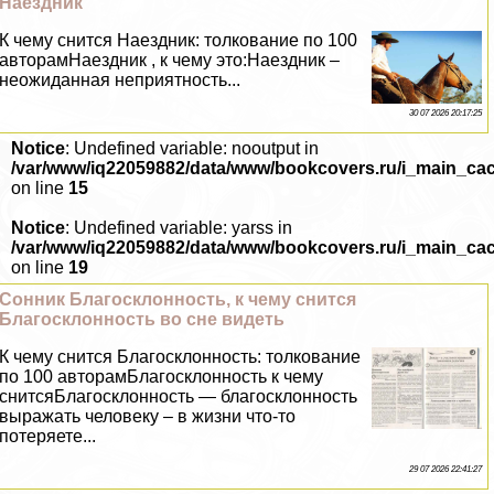
Наездник
К чему снится Наездник: толкование по 100
авторамНаездник , к чему это:Наездник –
неожиданная неприятность...
30 07 2026 20:17:25
Notice
: Undefined variable: nooutput in
/var/www/iq22059882/data/www/bookcovers.ru/i_main_ca
on line
15
Notice
: Undefined variable: yarss in
/var/www/iq22059882/data/www/bookcovers.ru/i_main_ca
on line
19
Сонник Благосклонность, к чему снится
Благосклонность во сне видеть
К чему снится Благосклонность: толкование
по 100 авторамБлагосклонность к чему
снитсяБлагосклонность — благосклонность
выражать человеку – в жизни что-то
потеряете...
29 07 2026 22:41:27