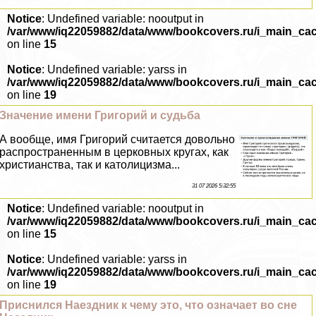
Notice
: Undefined variable: nooutput in
/var/www/iq22059882/data/www/bookcovers.ru/i_main_ca
on line
15
Notice
: Undefined variable: yarss in
/var/www/iq22059882/data/www/bookcovers.ru/i_main_ca
on line
19
Значение имени Григорий и судьба
А вообще, имя Григорий считается довольно
распространенным в церковных кругах, как
христианства, так и католицизма...
31 07 2026 5:32:55
Notice
: Undefined variable: nooutput in
/var/www/iq22059882/data/www/bookcovers.ru/i_main_ca
on line
15
Notice
: Undefined variable: yarss in
/var/www/iq22059882/data/www/bookcovers.ru/i_main_ca
on line
19
Приснился Наездник к чему это, что означает во сне