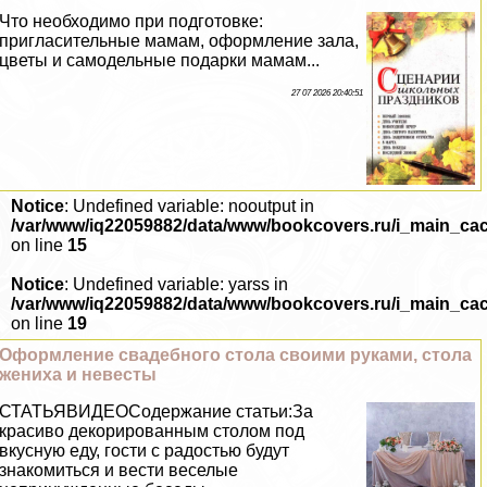
Что необходимо при подготовке:
пригласительные мамам, оформление зала,
цветы и самодельные подарки мамам...
27 07 2026 20:40:51
Notice
: Undefined variable: nooutput in
/var/www/iq22059882/data/www/bookcovers.ru/i_main_ca
on line
15
Notice
: Undefined variable: yarss in
/var/www/iq22059882/data/www/bookcovers.ru/i_main_ca
on line
19
Оформление свадебного стола своими руками, стола
жениха и невесты
СТАТЬЯВИДЕОСодержание статьи:За
красиво декорированным столом под
вкусную еду, гости с радостью будут
знакомиться и вести веселые