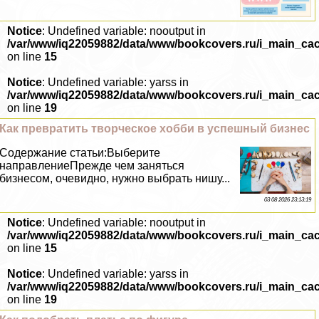
Notice
: Undefined variable: nooutput in
/var/www/iq22059882/data/www/bookcovers.ru/i_main_ca
on line
15
Notice
: Undefined variable: yarss in
/var/www/iq22059882/data/www/bookcovers.ru/i_main_ca
on line
19
Как превратить творческое хобби в успешный бизнес
Содержание статьи:Выберите
направлениеПрежде чем заняться
бизнесом, очевидно, нужно выбрать нишу...
03 08 2026 23:13:19
Notice
: Undefined variable: nooutput in
/var/www/iq22059882/data/www/bookcovers.ru/i_main_ca
on line
15
Notice
: Undefined variable: yarss in
/var/www/iq22059882/data/www/bookcovers.ru/i_main_ca
on line
19