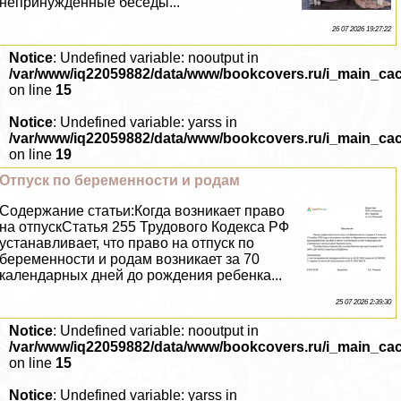
непринужденные беседы...
26 07 2026 19:27:22
Notice
: Undefined variable: nooutput in
/var/www/iq22059882/data/www/bookcovers.ru/i_main_ca
on line
15
Notice
: Undefined variable: yarss in
/var/www/iq22059882/data/www/bookcovers.ru/i_main_ca
on line
19
Отпуск по беременности и родам
Содержание статьи:Когда возникает право
на отпускСтатья 255 Трудового Кодекса РФ
устанавливает, что право на отпуск по
беременности и родам возникает за 70
календарных дней до рождения ребенка...
25 07 2026 2:39:30
Notice
: Undefined variable: nooutput in
/var/www/iq22059882/data/www/bookcovers.ru/i_main_ca
on line
15
Notice
: Undefined variable: yarss in