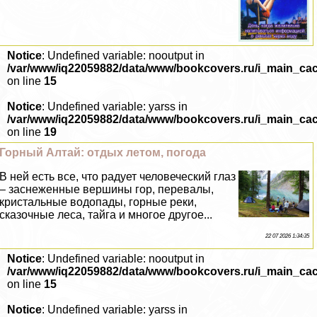
Notice
: Undefined variable: nooutput in
/var/www/iq22059882/data/www/bookcovers.ru/i_main_ca
on line
15
Notice
: Undefined variable: yarss in
/var/www/iq22059882/data/www/bookcovers.ru/i_main_ca
on line
19
Горный Алтай: отдых летом, погода
В ней есть все, что радует человеческий глаз
– заснеженные вершины гор, перевалы,
кристальные водопады, горные реки,
сказочные леса, тайга и многое другое...
22 07 2026 1:34:35
Notice
: Undefined variable: nooutput in
/var/www/iq22059882/data/www/bookcovers.ru/i_main_ca
on line
15
Notice
: Undefined variable: yarss in