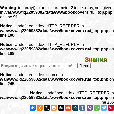
Warning
: in_array() expects parameter 2 to be array, null given
in
/var/www/iq22059882/data/www/bookcovers.ru/i_top.php
on line
91
Notice
: Undefined index: HTTP_REFERER in
/var/www/iq22059882/data/www/bookcovers.ru/i_top.php
on
line
108
Notice
: Undefined index: HTTP_REFERER in
/var/www/iq22059882/data/www/bookcovers.ru/i_top.php
on
line
108
Знания
Notice
: Undefined index: source in
/var/www/iq22059882/data/www/bookcovers.ru/i_top.php
on
line
245
Notice
: Undefined index: HTTP_REFERER in
/var/www/iq22059882/data/www/bookcovers.ru/i_top.php
on
line
255