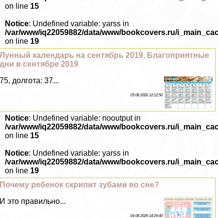
on line
15
Notice
: Undefined variable: yarss in
/var/www/iq22059882/data/www/bookcovers.ru/i_main_ca
on line
19
Лунный календарь на сентябрь 2019, Благоприятные
дни в сентябре 2019
75, долгота: 37...
05 08 2026 12:12:50
Notice
: Undefined variable: nooutput in
/var/www/iq22059882/data/www/bookcovers.ru/i_main_ca
on line
15
Notice
: Undefined variable: yarss in
/var/www/iq22059882/data/www/bookcovers.ru/i_main_ca
on line
19
Почему ребенок скрипит зубами во сне?
И это правильно...
04 08 2026 14:29:40