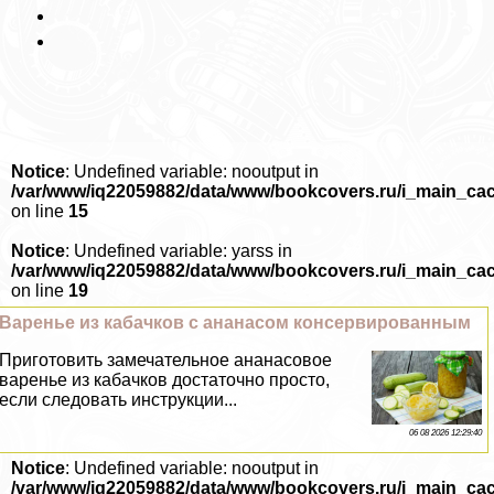
Notice
: Undefined variable: nooutput in
/var/www/iq22059882/data/www/bookcovers.ru/i_main_ca
on line
15
Notice
: Undefined variable: yarss in
/var/www/iq22059882/data/www/bookcovers.ru/i_main_ca
on line
19
Варенье из кабачков с ананасом консервированным
Приготовить замечательное ананасовое
варенье из кабачков достаточно просто,
если следовать инструкции...
06 08 2026 12:29:40
Notice
: Undefined variable: nooutput in
/var/www/iq22059882/data/www/bookcovers.ru/i_main_ca