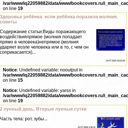
/var/www/iq22059882/data/www/bookcovers.ru/i_main_ca
on line
19
Здоровье ребёнка: если ребёнка поразила молния,
советы
Содержание статьи:Виды поражающего
воздействияпрямое (молния попадает
прямо в человека)непрямое (молния
ударяет возле человека или в то, с чем он
соприкасается)...
24 07 2026 18:24:26
Notice
: Undefined variable: nooutput in
/var/www/iq22059882/data/www/bookcovers.ru/i_main_ca
on line
15
Notice
: Undefined variable: yarss in
/var/www/iq22059882/data/www/bookcovers.ru/i_main_ca
on line
19
2 лунный день, Вторые лунные сутки
Часть тела: рот, зубы...
23 07 2026 3:30:31