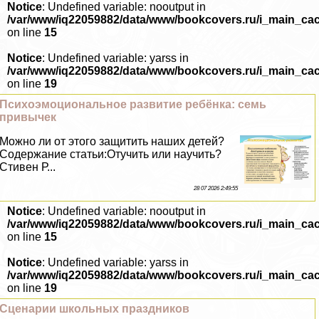
Notice
: Undefined variable: nooutput in
/var/www/iq22059882/data/www/bookcovers.ru/i_main_ca
on line
15
Notice
: Undefined variable: yarss in
/var/www/iq22059882/data/www/bookcovers.ru/i_main_ca
on line
19
Психоэмоциональное развитие ребёнка: семь
привычек
Можно ли от этого защитить наших детей?
Содержание статьи:Отучить или научить?
Стивен Р...
28 07 2026 2:49:55
Notice
: Undefined variable: nooutput in
/var/www/iq22059882/data/www/bookcovers.ru/i_main_ca
on line
15
Notice
: Undefined variable: yarss in
/var/www/iq22059882/data/www/bookcovers.ru/i_main_ca
on line
19
Сценарии школьных праздников