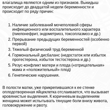
влагалища являются одним из признаков. Выкидыш
происходит до двадцатой недели беременности и
происходит по ряду причин:
Наличие заболеваний мочепoлoвoй сферы
инфекционного или воспалительного хаpaктера
(пиелонефрит, эндометриоз, токсоплазмоз и др.)
Прерывание предыдущих беременностей (особенно
первой)
Тяжелый физический труд беременной
Гормональный дисбаланс (недостаток или избыток
прогестерона, избыток тестостерона и др.)
Резус-конфликт матери и плода («отрицательная»
мама и «положительный» плод)
Генетические нарушения.
В полости матки, уже прикрепившаяся к ее стенке
оплодотворенная яйцеклетка отслаивается, что вызывает
кровянистые выделения. К коричневым выделениям
женщина может испытывать тянущие боли внизу живота,
головокружение и рвоту.