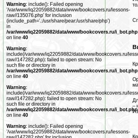
Warning
: include(): Failed opening
то
'/var/www/iq22059882/data/www/bookcovers.ru/lessons-
raw//135076.php' for inclusion
Сп
(include_path='.:/usr/share/pear:/usr/share/php')
in
/var/www/iq22059882/data/www/bookcovers.ru/i_bot.php
on line
40
В
Warning
:
include(/var/www/iq22059882/data/www/bookcovers.ru/less
raw//147282.php): failed to open stream: No
Кр
such file or directory in
/var/www/iq22059882/data/www/bookcovers.ru/i_bot.php
on line
40
Ор
ма
Warning
:
include(/var/www/iq22059882/data/www/bookcovers.ru/less
raw//147282.php): failed to open stream: No
Дл
such file or directory in
– 
/var/www/iq22059882/data/www/bookcovers.ru/i_bot.php
Из
on line
40
Warning
: include(): Failed opening
'/var/www/iq22059882/data/www/bookcovers.ru/lessons-
Кр
raw//147282.php' for inclusion