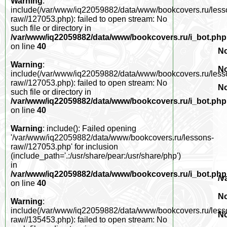
Warning
:
include(/var/www/iq22059882/data/www/bookcovers.ru/less
raw//127053.php): failed to open stream: No
such file or directory in
/var/www/iq22059882/data/www/bookcovers.ru/i_bot.php
on line
40
No
Warning
:
No
include(/var/www/iq22059882/data/www/bookcovers.ru/less
raw//127053.php): failed to open stream: No
No
such file or directory in
/var/www/iq22059882/data/www/bookcovers.ru/i_bot.php
on line
40
Warning
: include(): Failed opening
'/var/www/iq22059882/data/www/bookcovers.ru/lessons-
raw//127053.php' for inclusion
(include_path='.:/usr/share/pear:/usr/share/php')
in
/var/www/iq22059882/data/www/bookcovers.ru/i_bot.php
/v
on line
40
No
Warning
:
include(/var/www/iq22059882/data/www/bookcovers.ru/less
No
raw//135453.php): failed to open stream: No