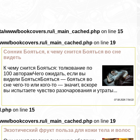
ata/www/bookcovers.ru/i_main_cached.php
on line
15
/www/bookcovers.ru/i_main_cached.php
on line
19
Сонник Бояться, к чему снится Бояться во сне
видеть
К чему снится Бояться: толкование по
100 авторамЧего ожидать, если вы
видели БоятьсяБояться — бояться во
сне чего-то или кого-то — значит, вскоре
вы испытаете чувство разочарования и утраты...
07 08 2026 7:54:33
d.php
on line
15
/www/bookcovers.ru/i_main_cached.php
on line
19
Экзотический фрукт польза для кожи тела и волос