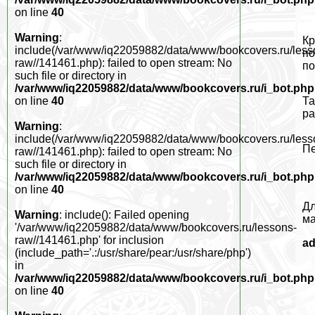
on line
40
Warning
:
Кр
include(/var/www/iq22059882/data/www/bookcovers.ru/less
по
raw//141461.php): failed to open stream: No
по
such file or directory in
/var/www/iq22059882/data/www/bookcovers.ru/i_bot.php
Та
on line
40
ра
Warning
:
include(/var/www/iq22059882/data/www/bookcovers.ru/less
Пе
raw//141461.php): failed to open stream: No
such file or directory in
/var/www/iq22059882/data/www/bookcovers.ru/i_bot.php
on line
40
Дл
Warning
: include(): Failed opening
ма
'/var/www/iq22059882/data/www/bookcovers.ru/lessons-
raw//141461.php' for inclusion
a
(include_path='.:/usr/share/pear:/usr/share/php')
in
/var/www/iq22059882/data/www/bookcovers.ru/i_bot.php
on line
40