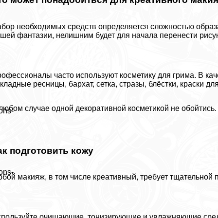
бор необходимых средств определяется сложностью образа
шей фантазии, нелишним будет для начала перенести рисун
офессионалы часто используют косметику для грима. В ка
кладные ресницы, бархат, сетка, стразы, блёстки, краски дл
любом случае одной декоративной косметикой не обойтись.
ons-
ак подготовить кожу
ons-
бой макияж, в том числе креативный, требует тщательной п
пользуйте очищающие, тонизирующие и увлажняющие средс