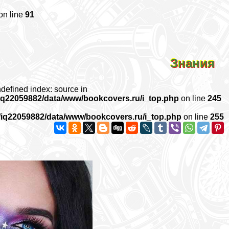
on line
91
Знания
ndefined index: source in
iq22059882/data/www/bookcovers.ru/i_top.php
on line
245
/iq22059882/data/www/bookcovers.ru/i_top.php
on line
255