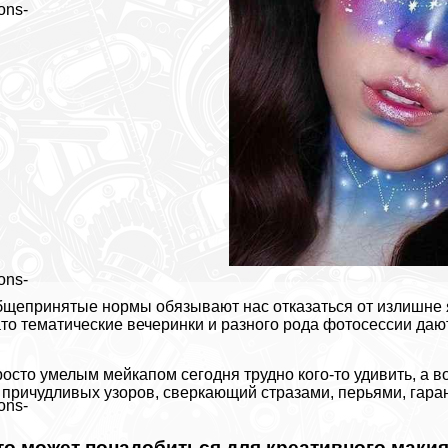
ons-
ons-
щепринятые нормы обязывают нас отказаться от излишне я
то тематические вечеринки и разного рода фотосессии даю
осто умелым мейкапом сегодня трудно кого-то удивить, а 
 причудливых узоров, сверкающий стразами, перьями, гара
ons-
то может понадобиться для креативного маки