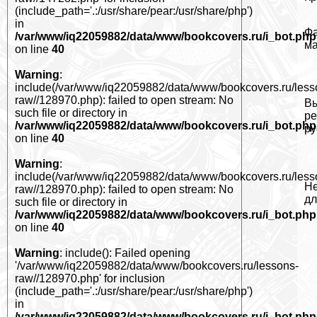
(include_path='.:/usr/share/pear:/usr/share/php')
in
Фа
/var/www/iq22059882/data/www/bookcovers.ru/i_bot.php
ма
on line
40
Warning
:
include(/var/www/iq22059882/data/www/bookcovers.ru/less
raw//128970.php): failed to open stream: No
Вы
such file or directory in
ре
/var/www/iq22059882/data/www/bookcovers.ru/i_bot.php
ру
on line
40
Warning
:
include(/var/www/iq22059882/data/www/bookcovers.ru/less
Не
raw//128970.php): failed to open stream: No
дл
such file or directory in
/var/www/iq22059882/data/www/bookcovers.ru/i_bot.php
on line
40
Warning
: include(): Failed opening
'/var/www/iq22059882/data/www/bookcovers.ru/lessons-
raw//128970.php' for inclusion
(include_path='.:/usr/share/pear:/usr/share/php')
in
/var/www/iq22059882/data/www/bookcovers.ru/i_bot.php