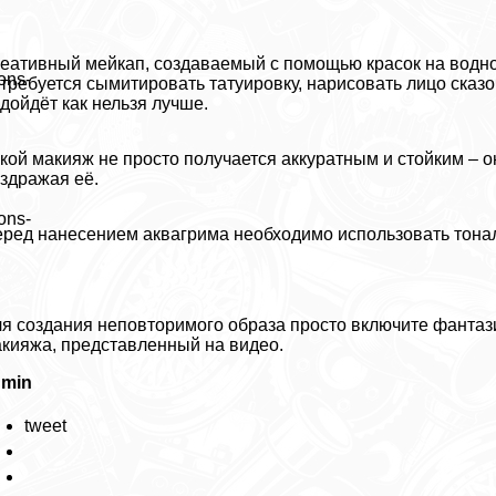
еативный мейкап, создаваемый с помощью красок на водной
ons-
требуется сымитировать татуировку, нарисовать лицо сказ
дойдёт как нельзя лучше.
кой макияж не просто получается аккуратным и стойким – о
здражая её.
ons-
ред нанесением аквагрима необходимо использовать тона
я создания неповторимого образа просто включите фантази
кияжа, представленный на видео.
dmin
tweet