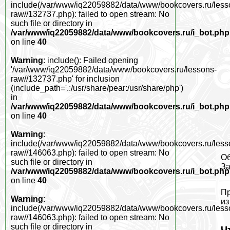
include(/var/www/iq22059882/data/www/bookcovers.ru/less
raw//132737.php): failed to open stream: No
such file or directory in
/var/www/iq22059882/data/www/bookcovers.ru/i_bot.php
on line
40
Warning
: include(): Failed opening
'/var/www/iq22059882/data/www/bookcovers.ru/lessons-
raw//132737.php' for inclusion
(include_path='.:/usr/share/pear:/usr/share/php')
in
/var/www/iq22059882/data/www/bookcovers.ru/i_bot.php
on line
40
Warning
:
include(/var/www/iq22059882/data/www/bookcovers.ru/less
raw//146063.php): failed to open stream: No
Об
such file or directory in
За
/var/www/iq22059882/data/www/bookcovers.ru/i_bot.php
on line
40
Пр
Warning
:
из
include(/var/www/iq22059882/data/www/bookcovers.ru/less
raw//146063.php): failed to open stream: No
such file or directory in
Ч