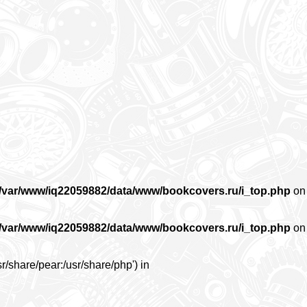
/var/www/iq22059882/data/www/bookcovers.ru/i_top.php
on
/var/www/iq22059882/data/www/bookcovers.ru/i_top.php
on
r/share/pear:/usr/share/php') in