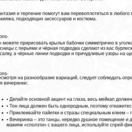
нтазия и терпение помогут вам перевоплотиться в любого 
кияжа, подходящих аксессуаров и костюма.
ons-
 можете пририсовать крылья бабочки симметрично в уголка
сницы с перьями и чёрная подводка сделают из вас бурлеск
салку, а чёрные линии подводки и причудливые узоры на ще
ons-
смотря на разнообразие вариаций, следует соблюдать опр
я вечеринки:
• Делайте основной акцент на глаза, весь мейкап должен
• Тон лица должен быть однородным, поэтому откажитес
• Приклеивайте пайетки и стразы специальным клеем – 
• Вечеринка – это танцы, нередко душное помещение и 
макияж «сползти» с вашего лица, используйте спрей-фи