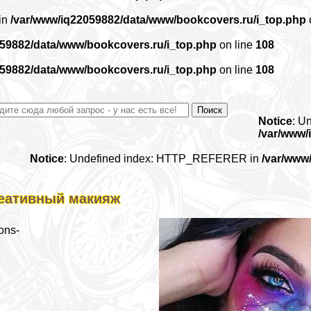
 in
/var/www/iq22059882/data/www/bookcovers.ru/i_top.php
059882/data/www/bookcovers.ru/i_top.php
on line
108
059882/data/www/bookcovers.ru/i_top.php
on line
108
Notice
: U
/var/www/
Notice
: Undefined index: HTTP_REFERER in
/var/www
еативный макияж
ons-