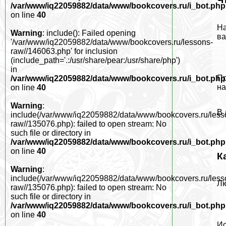
/var/www/iq22059882/data/www/bookcovers.ru/i_bot.php
on line
40
На
Warning
: include(): Failed opening
ва
'/var/www/iq22059882/data/www/bookcovers.ru/lessons-
raw//146063.php' for inclusion
(include_path='.:/usr/share/pear:/usr/share/php')
in
Пр
/var/www/iq22059882/data/www/bookcovers.ru/i_bot.php
на
on line
40
Warning
:
В 
include(/var/www/iq22059882/data/www/bookcovers.ru/less
raw//135076.php): failed to open stream: No
such file or directory in
/var/www/iq22059882/data/www/bookcovers.ru/i_bot.php
on line
40
К
Warning
:
include(/var/www/iq22059882/data/www/bookcovers.ru/less
Лю
raw//135076.php): failed to open stream: No
such file or directory in
/var/www/iq22059882/data/www/bookcovers.ru/i_bot.php
on line
40
Ис