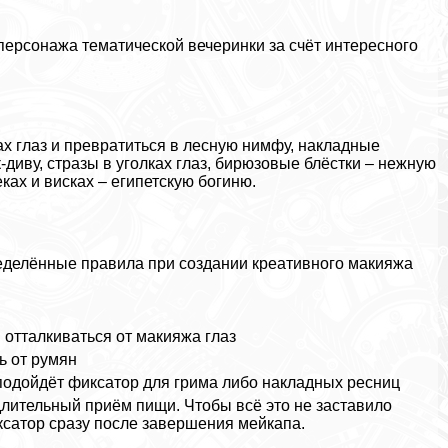
персонажа тематической вечеринки за счёт интересного
х глаз и превратиться в лесную нимфу, накладные
-диву, стразы в уголках глаз, бирюзовые блёстки – нежную
ках и висках – египетскую богиню.
еделённые правила при создании креативного макияжа
 отталкиваться от макияжа глаз
ь от румян
подойдёт фиксатор для грима либо накладных ресниц
длительный приём пищи. Чтобы всё это не заставило
ксатор сразу после завершения мейкапа.