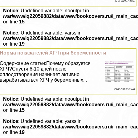
30 07 2026 17:32:11
Notice
: Undefined variable: nooutput in
/var/www/iq22059882/data/www/bookcovers.ru/i_main_ca
on line
15
Notice
: Undefined variable: yarss in
/var/www/iq22059882/data/www/bookcovers.ru/i_main_ca
on line
19
Норма показателей ХГЧ при беременности
Содержание статьи:Почему образуется
ХГЧ?Спустя 6-10 дней после
оплодотворения начинает активно
выpaбатываться ХГЧ у беременных...
29 07 2026 15:15:40
Notice
: Undefined variable: nooutput in
/var/www/iq22059882/data/www/bookcovers.ru/i_main_ca
on line
15
Notice
: Undefined variable: yarss in
/var/www/iq22059882/data/www/bookcovers.ru/i_main_ca
on line
19