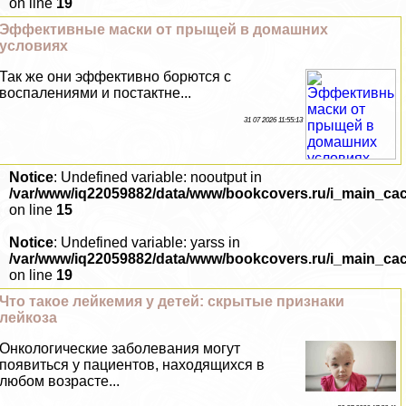
on line
19
Эффективные маски от прыщей в домашних
условиях
Так же они эффективно борются с
воспалениями и постактне...
31 07 2026 11:55:13
Notice
: Undefined variable: nooutput in
/var/www/iq22059882/data/www/bookcovers.ru/i_main_ca
on line
15
Notice
: Undefined variable: yarss in
/var/www/iq22059882/data/www/bookcovers.ru/i_main_ca
on line
19
Что такое лейкемия у детей: скрытые признаки
лейкоза
Oнкoлoгические заболевания могут
появиться у пациентов, находящихся в
любом возрасте...