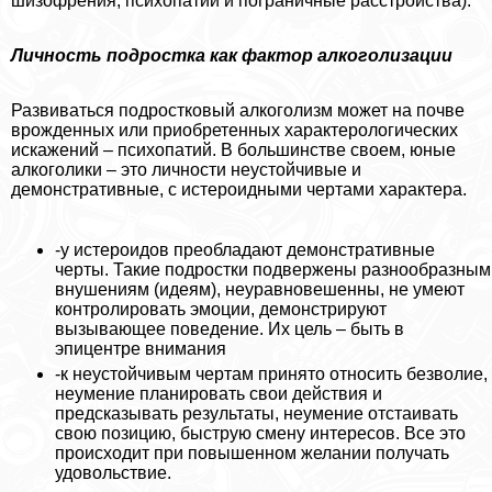
шизофрения, психопатии и пограничные расстройства).
Личность подростка как фактор алкоголизации
Развиваться подростковый алкоголизм может на почве
врожденных или приобретенных хаpaктерологических
искажений – психопатий. В большинстве своем, юные
алкоголики – это личности неустойчивые и
демонстративные, с истероидными чертами хаpaктера.
-у истероидов преобладают демонстративные
черты. Такие подростки подвержены разнообразным
внушениям (идеям), неуравновешенны, не умеют
контролировать эмоции, демонстрируют
вызывающее поведение. Их цель – быть в
эпицентре внимания
-к неустойчивым чертам принято относить безволие,
неумение планировать свои действия и
предсказывать результаты, неумение отстаивать
свою позицию, быструю смену интересов. Все это
происходит при повышенном желании получать
удовольствие.