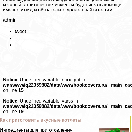
который в критические моменты будет искать помощи
именно у них, и обязательно должен найти ее там.
admin
tweet
Notice
: Undefined variable: nooutput in
/var/www/iq22059882/data/www/bookcovers.ru/i_main_ca
on line
15
Notice
: Undefined variable: yarss in
/var/www/iq22059882/data/www/bookcovers.ru/i_main_ca
on line
19
Как приготовить вкусные котлеты
Ингредиенты для приготовления