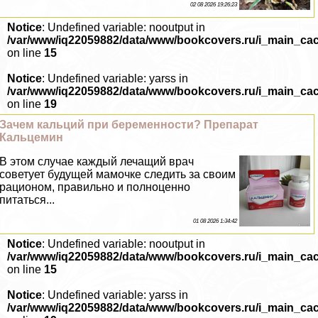
02 08 2026 19:26:23
Notice
: Undefined variable: nooutput in
/var/www/iq22059882/data/www/bookcovers.ru/i_main_ca
on line
15
Notice
: Undefined variable: yarss in
/var/www/iq22059882/data/www/bookcovers.ru/i_main_ca
on line
19
Зачем кальций при беременности? Препарат
Кальцемин
В этом случае каждый лечащий врач
советует будущей мамочке следить за своим
рационом, правильно и полноценно
питаться...
01 08 2026 1:34:42
Notice
: Undefined variable: nooutput in
/var/www/iq22059882/data/www/bookcovers.ru/i_main_ca
on line
15
Notice
: Undefined variable: yarss in
/var/www/iq22059882/data/www/bookcovers.ru/i_main_ca