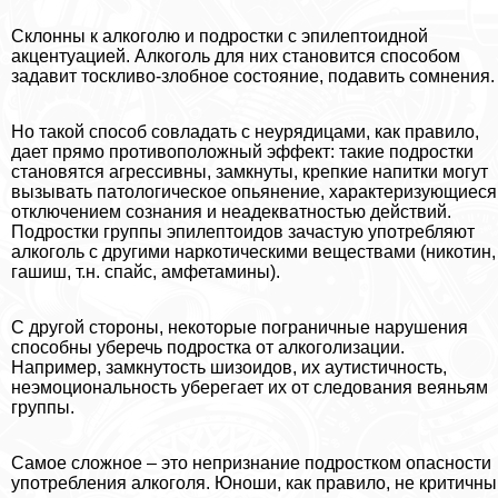
Склонны к алкоголю и подростки с эпилептоидной
акцентуацией. Алкоголь для них становится способом
задавит тоскливо-злобное состояние, подавить сомнения.
Но такой способ совладать с неурядицами, как правило,
дает прямо противоположный эффект: такие подростки
становятся агрессивны, замкнуты, крепкие напитки могут
вызывать патологическое опьянение, хаpaктеризующиеся
отключением сознания и неадекватностью действий.
Подростки группы эпилептоидов зачастую употрeбляют
алкоголь с другими наркотическими веществами (никотин,
гашиш, т.н. спайс, амфетамины).
С другой стороны, некоторые пограничные нарушения
способны уберечь подростка от алкоголизации.
Например, замкнутость шизоидов, их аутистичность,
неэмоциональность уберегает их от следования веяньям
группы.
Самое сложное – это непризнание подростком опасности
употрeбления алкоголя. Юноши, как правило, не критичны