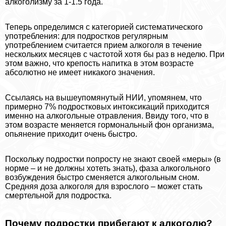
алкоголизму за 1-1.5 года.
Теперь определимся с категорией систематического
употрeбления: для подростков регулярным
употрeблением считается прием алкоголя в течение
нескольких месяцев с частотой хотя бы раз в неделю. При
этом важно, что крепость напитка в этом возрасте
абсолютно не имеет никакого значения.
Ссылаясь на вышеупомянутый НИИ, упомянем, что
примерно 7% подростковых интоксикаций приходится
именно на алкогольные отравления. Ввиду того, что в
этом возрасте меняется гормональный фон организма,
опьянение приходит очень быстро.
Поскольку подростки попросту не знают своей «меры» (в
норме – и не должны хотеть знать), фаза алкогольного
возбуждения быстро сменяется алкогольным сном.
Средняя доза алкоголя для взрослого – может стать
cмepтельной для подростка.
Почему подростки прибегают к алкоголю?