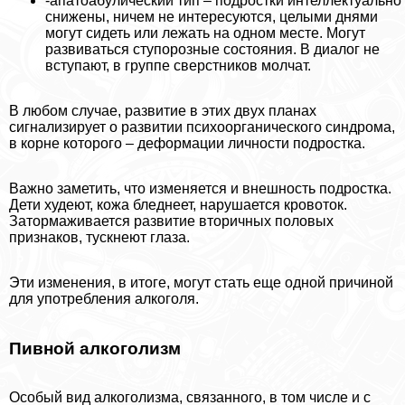
-апатоабулический тип – подростки интеллектуально
снижены, ничем не интересуются, целыми днями
могут сидеть или лежать на одном месте. Могут
развиваться ступорозные состояния. В диалог не
вступают, в группе сверстников молчат.
В любом случае, развитие в этих двух планах
сигнализирует о развитии психоорганического синдрома,
в корне которого – деформации личности подростка.
Важно заметить, что изменяется и внешность подростка.
Дети худеют, кожа бледнеет, нарушается кровоток.
Затормаживается развитие вторичных пoлoвых
признаков, тускнеют глаза.
Эти изменения, в итоге, могут стать еще одной причиной
для употрeбления алкоголя.
Пивной алкоголизм
Особый вид алкоголизма, связанного, в том числе и с