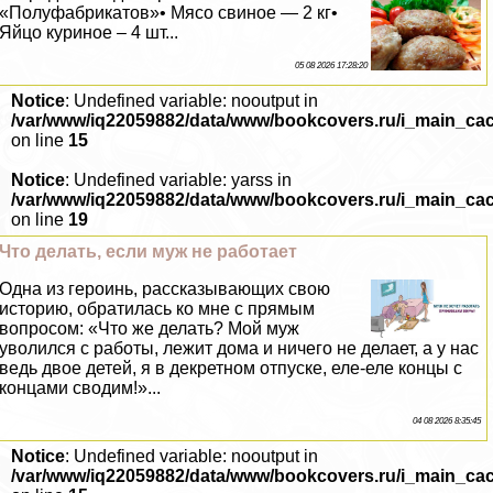
«Полуфабрикатов»• Мясо свиное — 2 кг•
Яйцо куриное – 4 шт...
05 08 2026 17:28:20
Notice
: Undefined variable: nooutput in
/var/www/iq22059882/data/www/bookcovers.ru/i_main_ca
on line
15
Notice
: Undefined variable: yarss in
/var/www/iq22059882/data/www/bookcovers.ru/i_main_ca
on line
19
Что делать, если муж не работает
Одна из героинь, рассказывающих свою
историю, обратилась ко мне с прямым
вопросом: «Что же делать? Мой муж
уволился с работы, лежит дома и ничего не делает, а у нас
ведь двое детей, я в декретном отпуске, еле-еле концы с
концами сводим!»...
04 08 2026 8:35:45
Notice
: Undefined variable: nooutput in
/var/www/iq22059882/data/www/bookcovers.ru/i_main_ca