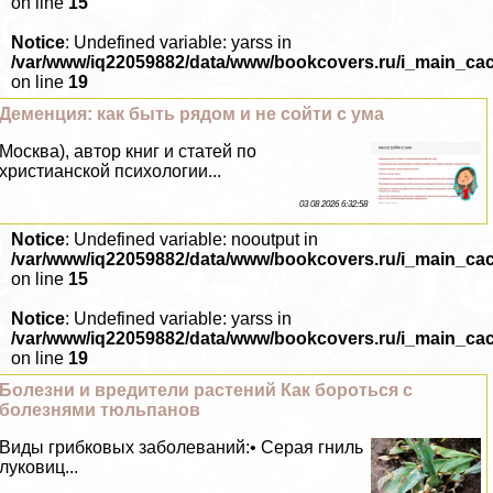
on line
15
Notice
: Undefined variable: yarss in
/var/www/iq22059882/data/www/bookcovers.ru/i_main_ca
on line
19
Деменция: как быть рядом и не сойти с ума
Москва), автор книг и статей по
христианской психологии...
03 08 2026 6:32:58
Notice
: Undefined variable: nooutput in
/var/www/iq22059882/data/www/bookcovers.ru/i_main_ca
on line
15
Notice
: Undefined variable: yarss in
/var/www/iq22059882/data/www/bookcovers.ru/i_main_ca
on line
19
Болезни и вредители растений Как бороться с
болезнями тюльпанов
Виды грибковых заболеваний:• Серая гниль
луковиц...