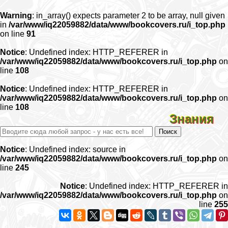
Warning
: in_array() expects parameter 2 to be array, null given
in
/var/www/iq22059882/data/www/bookcovers.ru/i_top.php
on line
91
Notice
: Undefined index: HTTP_REFERER in
/var/www/iq22059882/data/www/bookcovers.ru/i_top.php
on
line
108
Notice
: Undefined index: HTTP_REFERER in
/var/www/iq22059882/data/www/bookcovers.ru/i_top.php
on
line
108
Знания
Notice
: Undefined index: source in
/var/www/iq22059882/data/www/bookcovers.ru/i_top.php
on
line
245
Notice
: Undefined index: HTTP_REFERER in
/var/www/iq22059882/data/www/bookcovers.ru/i_top.php
on
line
255