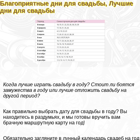
Благоприятные дни для свадьбы, Лучшие
дни для свадьбы
Когда лучше играть свадьбу в году? Стоит ли боятся
замужества в году или лучше отложить свадьбу на
другой период?
Как правильно выбрать дату для свадьбы в году? Вы
находитесь в раздумьях, и мы готовы вручить вам
брачную маршрутную карту на год!
Обязательно загляните в лунный календарь свадеб на год