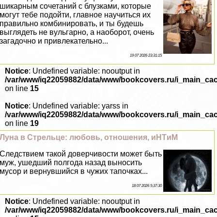
шикарным сочетаний с блузками, которые
могут тебе подойти, главное научиться их
правильно комбинировать, и ты будешь
выглядеть не вульгарно, а наоборот, очень
загадочно и привлекательно...
19 07 2026 23:31:15
Notice
: Undefined variable: nooutput in
/var/www/iq22059882/data/www/bookcovers.ru/i_main_ca
on line
15
Notice
: Undefined variable: yarss in
/var/www/iq22059882/data/www/bookcovers.ru/i_main_ca
on line
19
Луна в Стрельце: любовь, отношения, иHTиM
Следствием такой доверчивости может быть
муж, ушедший полгода назад выносить
мусор и вернувшийся в чужих тапочках...
18 07 2026 5:37:30
Notice
: Undefined variable: nooutput in
/var/www/iq22059882/data/www/bookcovers.ru/i_main_ca