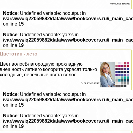
05 08 2026 15:24:11
Notice
: Undefined variable: nooutput in
/var/www/iq22059882/data/www/bookcovers.ru/i_main_ca
on line
15
Notice
: Undefined variable: yarss in
/var/www/iq22059882/data/www/bookcovers.ru/i_main_ca
on line
19
Цветотип - лето
Цвет волосБлагородную прохладную
внешность летнего колорита украсят только
холодные, пепельные цвета волос...
04 08 2026 3:37:17
Notice
: Undefined variable: nooutput in
/var/www/iq22059882/data/www/bookcovers.ru/i_main_ca
on line
15
Notice
: Undefined variable: yarss in
/var/www/iq22059882/data/www/bookcovers.ru/i_main_ca
on line
19