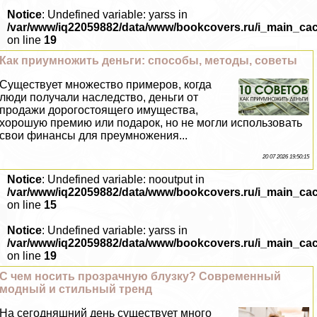
Notice
: Undefined variable: yarss in
/var/www/iq22059882/data/www/bookcovers.ru/i_main_ca
on line
19
Как приумножить деньги: способы, методы, советы
Существует множество примеров, когда
люди получали наследство, деньги от
продажи дорогостоящего имущества,
хорошую премию или подарок, но не могли использовать
свои финансы для преумножения...
20 07 2026 19:50:15
Notice
: Undefined variable: nooutput in
/var/www/iq22059882/data/www/bookcovers.ru/i_main_ca
on line
15
Notice
: Undefined variable: yarss in
/var/www/iq22059882/data/www/bookcovers.ru/i_main_ca
on line
19
С чем носить прозрачную блузку? Современный
модный и стильный тренд
На сегодняшний день существует много