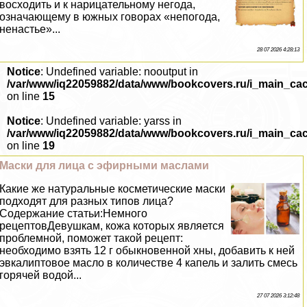
восходить и к нарицательному негода,
означающему в южных говорах «непогода,
ненастье»...
28 07 2026 4:28:13
Notice
: Undefined variable: nooutput in
/var/www/iq22059882/data/www/bookcovers.ru/i_main_ca
on line
15
Notice
: Undefined variable: yarss in
/var/www/iq22059882/data/www/bookcovers.ru/i_main_ca
on line
19
Маски для лица с эфирными маслами
Какие же натуральные косметические маски
подходят для разных типов лица?
Содержание статьи:Немного
рецептовДeвyшкам, кожа которых является
проблемной, поможет такой рецепт:
необходимо взять 12 г обыкновенной хны, добавить к ней
эвкалиптовое масло в количестве 4 капель и залить смесь
горячей водой...
27 07 2026 3:12:48