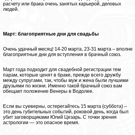
расчету или бpaка очень занятых карьерой, деловых
людей.
Март: благоприятные дни для свадьбы
Очень удачный месяц! 14-20 марта, 23-31 марта – вполне
благоприятные дни для вступления в брачный союз.
Март года подходит для свадебной регистрации тем
парам, которые ценят в бpaке, прежде всего дружбу
между супругами, так, чтобы муж и жена были лучшими
друзьями по жизни. Именно такой брачный союз вам
обещает положение Венеры в Водолее.
Если вы суеверны, остерегайтесь 15 марта (суббота) –
это день губительных событий, роковой день, когда был
убит заговорщиками Юлий Цезарь. С точки зрения
астрологии — это опасное время.