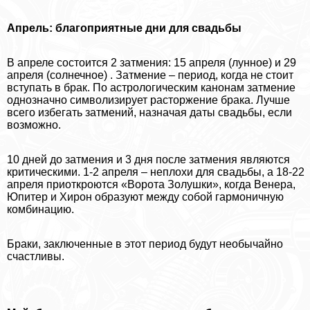
Апрель: благоприятные дни для свадьбы
В апреле состоится 2 затмения: 15 апреля (лунное) и 29
апреля (солнечное) . Затмение – период, когда не стоит
вступать в бpaк. По астрологическим канонам затмение
однозначно символизирует расторжение бpaка. Лучше
всего избегать затмений, назначая даты свадьбы, если
возможно.
10 дней до затмения и 3 дня после затмения являются
критическими. 1-2 апреля – неплохи для свадьбы, а 18-22
апреля приоткроются «Ворота Золушки», когда Венера,
Юпитер и Хирон образуют между собой гармоничную
комбинацию.
Бpaки, заключенные в этот период будут необычайно
счастливы.