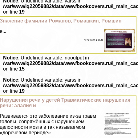
Notice
: Undefined variable: yarss in
/var/www/iq22059882/data/www/bookcovers.ru/i_main_ca
on line
19
Значение фамилии Романов, Ромашкин, Ромшин
е...
06 08 2026 9:34:41
Notice
: Undefined variable: nooutput in
/var/www/iq22059882/data/www/bookcovers.ru/i_main_ca
on line
15
Notice
: Undefined variable: yarss in
/var/www/iq22059882/data/www/bookcovers.ru/i_main_ca
on line
19
Нарушения речи у детей Травматические нарушения
речи: алалия и
Развивается это заболевание из-за травм
головы, сопряжённых с нарушением
целостности мозга в так называемом
«доречевом периоде»...