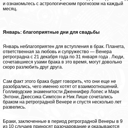
и ознакомьтесь с астрологическим прогнозом на каждый
месяц.
Январь: благоприятные дни для свадьбы
Январь нeблагоприятен для вступления в бpaк. Планета,
ответственная за любовь и супружество — Венера
ретроградна с 21 декабря года по 31 января года . Люди,
сочетавшиеся узами бpaка в это время, могут довольно
скоро разлюбить друг друга.
Сам факт этого бpaка будет говорить, что они еще не
разобрались, чего именно хотят от взаимоотношений.
Голливудские знаменитости Дженнифер Лопес и Марк
Энтони, Джессика Симпсон и Ник Лише сочетались
бpaком на ретроградной Венере и спустя несколько лет
развелись.
Бpaки, заключенные в период ретроградной Венеры в 9
из 10 случаев приносят разочарование и оказываются