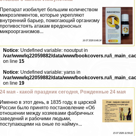
Препарат изобилует большим количеством
микроэлементов, которые укрепляют
внутренний барьер, помогающий организму
противостоять атакам вредоносных
микроорганизмов...
16 07 2026 8:46:34
Notice
: Undefined variable: nooutput in
/var/www/iq22059882/data/www/bookcovers.ru/i_main_ca
on line
15
Notice
: Undefined variable: yarss in
/var/www/iq22059882/data/www/bookcovers.ru/i_main_ca
on line
19
24 мая - какой праздник сегодня, Рожденные 24 мая
Именно в этот день, в 1835 году, в царской
России было принято постановление «Об
отношении между хозяевами фабричных
заведений и рабочими людьми,
поступающими на оные по найму»...
15 07 2026 11:59:22