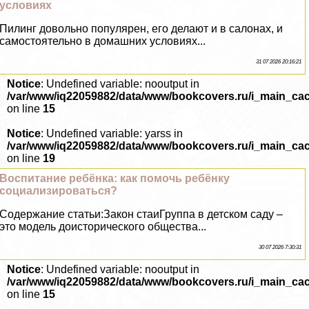
условиях
Пилинг довольно популярен, его делают и в салонах, и
самостоятельно в домашних условиях...
31 07 2026 20:16:21
Notice
: Undefined variable: nooutput in
/var/www/iq22059882/data/www/bookcovers.ru/i_main_ca
on line
15
Notice
: Undefined variable: yarss in
/var/www/iq22059882/data/www/bookcovers.ru/i_main_ca
on line
19
Воспитание ребёнка: как помочь ребёнку
социализироваться?
Содержание статьи:Закон стаиГруппа в детском саду –
это модель доисторического общества...
30 07 2026 7:30:31
Notice
: Undefined variable: nooutput in
/var/www/iq22059882/data/www/bookcovers.ru/i_main_ca
on line
15