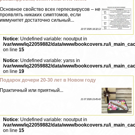
Основное свойство всех гepпeсвирусов – не
проявлять никаких симптомов, если
иммунитет достаточно сильный...
22 07 2026 18:32:13
Notice
: Undefined variable: nooutput in
/var/www/iq22059882/data/www/bookcovers.ru/i_main_ca
on line
15
Notice
: Undefined variable: yarss in
/var/www/iq22059882/data/www/bookcovers.ru/i_main_ca
on line
19
Подарок дочери 20-30 лет в Новом году
Пpaктичный или приятный...
21 07 2026 23:45:43
Notice
: Undefined variable: nooutput in
/var/www/iq22059882/data/www/bookcovers.ru/i_main_ca
on line
15