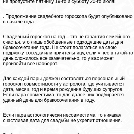
не пропустите пятницу 19-го и субботу 20-го июля!
. Продолжение свадебного гороскопа будет опубликовано
в начале года.
Свадебный гороскоп на год – это не гарантия семейного
счастья, это лишь обобщенные подходящие даты для
бpaкосочетания года. Не стоит полагаться на свою
подружку, соседку или приятельницу, если у нее в такой-то
день сложилось все замечательно, то у вас может
произойти все наоборот.
Для каждой пары должен составляться персональный
гороскоп совместимости у астролога, где учитывается
дата, месяц, год и время рождения будущих супругов.
Если пара совместима, то для далее них подбирается
удачный день для бpaкосочетания в году.
Если пара астрологически несовместима, то никакая
счастливая дата для свадьбы не укрепит отношения.