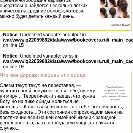
Среди многообразия вариантов
обязательно найдется несколько легких
причесок на средние волосы, которые
можно будет делать каждый день...
10 07 2026 11:58:21
Notice
: Undefined variable: nooutput in
/var/www/iq22059882/data/www/bookcovers.ru/i_main_ca
on line
15
Notice
: Undefined variable: yarss in
/var/www/iq22059882/data/www/bookcovers.ru/i_main_ca
on line
19
Что мне дороже: любовь или обида
Слезы текут, текут, не переставая, —
чувство своей ненужности, ни себе, ни ему,
ни миру… Теоретически знаешь, что нужна
Богу, но на пике обиды молиться не
можешь… Колоссальная жалость к себе, потерянность,
безысходность…Эти состояния сопровождали меня на
протяжении всей нашей семейной жизни с завидной
регулярностью, раз в полгода или чаще, от случая к
случаю...