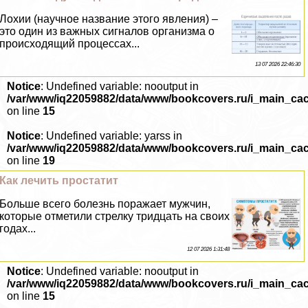
Лохии (научное название этого явления) –
это один из важных сигналов организма о
происходящий процессах...
13 07 2026 22:46:30
Notice
: Undefined variable: nooutput in
/var/www/iq22059882/data/www/bookcovers.ru/i_main_ca
on line
15
Notice
: Undefined variable: yarss in
/var/www/iq22059882/data/www/bookcovers.ru/i_main_ca
on line
19
Как лечить пpocтатит
Больше всего болезнь поражает мужчин,
которые отметили стрелку тридцать на своих
годах...
12 07 2026 1:31:48
Notice
: Undefined variable: nooutput in
/var/www/iq22059882/data/www/bookcovers.ru/i_main_ca
on line
15