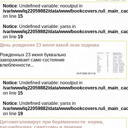
Notice
: Undefined variable: nooutput in
/var/www/iq22059882/data/www/bookcovers.ru/i_main_ca
on line
15
Notice
: Undefined variable: yarss in
/var/www/iq22059882/data/www/bookcovers.ru/i_main_ca
on line
19
День рождения 23 июня какой знак зодиака
Рожденных 23 июня буквально
завораживает само состояние
влюбленности...
23 07 2026 19:17:16
Notice
: Undefined variable: nooutput in
/var/www/iq22059882/data/www/bookcovers.ru/i_main_ca
on line
15
Notice
: Undefined variable: yarss in
/var/www/iq22059882/data/www/bookcovers.ru/i_main_ca
on line
19
Цитомегаловирус при беременности: норма,
расшифровка, симптомы и лечение