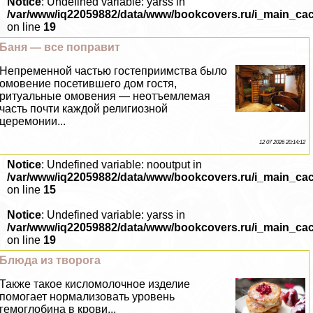
Notice
: Undefined variable: yarss in
/var/www/iq22059882/data/www/bookcovers.ru/i_main_ca
on line
19
Баня — все поправит
Непременной частью гостеприимства было
омовение посетившего дом гостя,
ритуальные омовения — неотъемлемая
часть почти каждой религиозной
церемонии...
12 07 2026 20:14:12
Notice
: Undefined variable: nooutput in
/var/www/iq22059882/data/www/bookcovers.ru/i_main_ca
on line
15
Notice
: Undefined variable: yarss in
/var/www/iq22059882/data/www/bookcovers.ru/i_main_ca
on line
19
Блюда из творога
Также такое кисломолочное изделие
помогает нормализовать уровень
гемоглобина в крови...