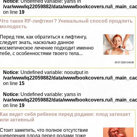
Notice
: Undefined variable: yarss in
/var/www/iq22059882/data/www/bookcovers.ru/i_main_ca
on line
19
Что такое RF-лифтинг? Уникальный способ продлить
молодость
Перед тем, как обратиться к лифтингу,
следует знать, насколько данное
косметическое лечение подходит именно
тебе, с особенностями твоего тела...
09 07 2026 5:49:58
Notice
: Undefined variable: nooutput in
/var/www/iq22059882/data/www/bookcovers.ru/i_main_ca
on line
15
Notice
: Undefined variable: yarss in
/var/www/iq22059882/data/www/bookcovers.ru/i_main_ca
on line
19
Как ведет себя ребенок перед родами: плод затихает
или активный
Стоит заметить, что полное отсутствие
шевеления плода перед родами тоже