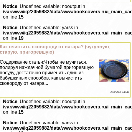
Notice
: Undefined variable: nooutput in
/var/www/iq22059882/data/www/bookcovers.ru/i_main_ca
on line
15
Notice
: Undefined variable: yarss in
/var/www/iq22059882/data/www/bookcovers.ru/i_main_ca
on line
19
Как очистить сковороду от нагара? (чугунную,
старую, пригоревшую)
Содержание статьи:Чтобы не мучиться,
полируя наждачной бумагой пригоревшую
посуду, достаточно применить один из
бабушкиных способов, как вычистить
сковороду от нагара...
22 07 2026 8:32:30
Notice
: Undefined variable: nooutput in
/var/www/iq22059882/data/www/bookcovers.ru/i_main_ca
on line
15
Notice
: Undefined variable: yarss in
/var/www/iq22059882/data/www/bookcovers.ru/i_main_ca