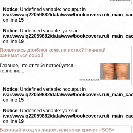
Notice
: Undefined variable: nooutput in
/var/www/iq22059882/data/www/bookcovers.ru/i_main_ca
on line
15
Notice
: Undefined variable: yarss in
/var/www/iq22059882/data/www/bookcovers.ru/i_main_ca
on line
19
Появилась дряблая кожа на ногах? Начинай
заниматься собой
Главное, что от тебя потребуется –
терпение...
02 08 2026 13:32:45
Notice
: Undefined variable: nooutput in
/var/www/iq22059882/data/www/bookcovers.ru/i_main_ca
on line
15
Notice
: Undefined variable: yarss in
/var/www/iq22059882/data/www/bookcovers.ru/i_main_ca
on line
19
Базовый уход за лицом, или кожа кричит «SOS»