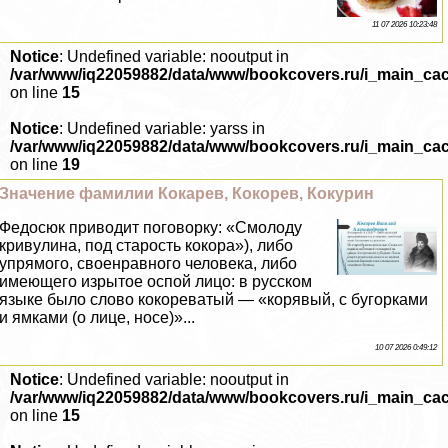
11 07 2026 10:23:48
Notice
: Undefined variable: nooutput in
/var/www/iq22059882/data/www/bookcovers.ru/i_main_ca
on line
15
Notice
: Undefined variable: yarss in
/var/www/iq22059882/data/www/bookcovers.ru/i_main_ca
on line
19
Значение фамилии Кокарев, Кокорев, Кокурин
Федосюк приводит поговорку: «Смолоду
кривулина, под старость кокора»), либо
упрямого, своенравного человека, либо
имеющего изрытое оспой лицо: в русском
языке было слово кокореватый — «корявый, с бугорками
и ямками (о лице, носе)»...
10 07 2026 0:49:12
Notice
: Undefined variable: nooutput in
/var/www/iq22059882/data/www/bookcovers.ru/i_main_ca
on line
15