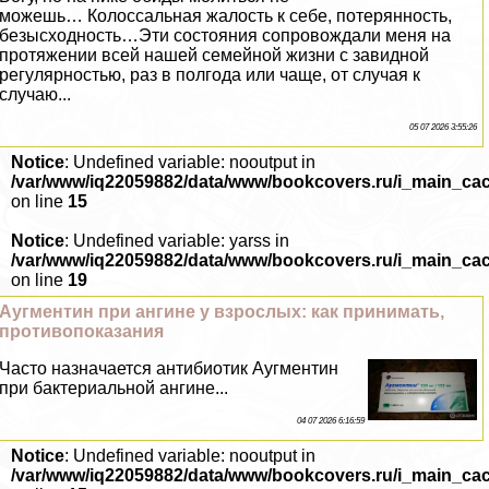
можешь… Колоссальная жалость к себе, потерянность,
безысходность…Эти состояния сопровождали меня на
протяжении всей нашей семейной жизни с завидной
регулярностью, раз в полгода или чаще, от случая к
случаю...
05 07 2026 3:55:26
Notice
: Undefined variable: nooutput in
/var/www/iq22059882/data/www/bookcovers.ru/i_main_ca
on line
15
Notice
: Undefined variable: yarss in
/var/www/iq22059882/data/www/bookcovers.ru/i_main_ca
on line
19
Аугментин при ангине у взрослых: как принимать,
противопоказания
Часто назначается антибиотик Аугментин
при бактериальной ангине...
04 07 2026 6:16:59
Notice
: Undefined variable: nooutput in
/var/www/iq22059882/data/www/bookcovers.ru/i_main_ca