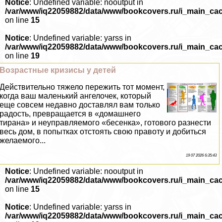
Notice
: Undefined variable: nooutput in
/var/www/iq22059882/data/www/bookcovers.ru/i_main_ca
on line
15
Notice
: Undefined variable: yarss in
/var/www/iq22059882/data/www/bookcovers.ru/i_main_ca
on line
19
Возрастные кризисы у детей
Действительно тяжело пережить тот момент,
когда ваш маленький ангелочек, который
еще совсем недавно доставлял вам только
радость, превращается в «домашнего
тирана» и неуправляемого «бесенка», готового разнести
весь дом, в попытках отстоять свою правоту и добиться
желаемого...
19 07 2026 6:35:43
Notice
: Undefined variable: nooutput in
/var/www/iq22059882/data/www/bookcovers.ru/i_main_ca
on line
15
Notice
: Undefined variable: yarss in
/var/www/iq22059882/data/www/bookcovers.ru/i_main_ca