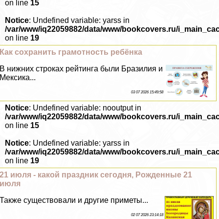
on line
15
Notice
: Undefined variable: yarss in
/var/www/iq22059882/data/www/bookcovers.ru/i_main_ca
on line
19
Как сохранить грамотность ребёнка
В нижних строках рейтинга были Бразилия и
Мексика...
03 07 2026 15:49:58
Notice
: Undefined variable: nooutput in
/var/www/iq22059882/data/www/bookcovers.ru/i_main_ca
on line
15
Notice
: Undefined variable: yarss in
/var/www/iq22059882/data/www/bookcovers.ru/i_main_ca
on line
19
21 июля - какой праздник сегодня, Рожденные 21
июля
Также существовали и другие приметы...
02 07 2026 23:14:18