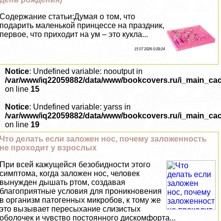
Содержание статьи:Думая о том, что
подарить маленькой принцессе на праздник,
первое, что приходит на ум – это кукла...
15 07 2026 0:28:24
Notice
: Undefined variable: nooutput in
/var/www/iq22059882/data/www/bookcovers.ru/i_main_ca
on line
15
Notice
: Undefined variable: yarss in
/var/www/iq22059882/data/www/bookcovers.ru/i_main_ca
on line
19
Что делать если заложен нос, почему заложенность
не проходит у взрослых
При всей кажущейся безобидности этого
симптома, когда заложен нос, человек
вынужден дышать ртом, создавая
благоприятные условия для проникновения
в организм патогенных микробов, к тому же
это вызывает пересыхание слизистых
оболочек и чувство постоянного дискомфорта...