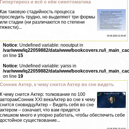
Гипертиреоз и всё о нём симптоматика
Как таковую стадийность процесса
проследить трудно, но выделяют три формы
или стадии (ни различаются по степени
тяжести)...
04 08 2026 21:55:45
Notice
: Undefined variable: nooutput in
/var/www/iq22059882/data/www/bookcovers.ru/i_main_ca
on line
15
Notice
: Undefined variable: yarss in
/var/www/iq22059882/data/www/bookcovers.ru/i_main_ca
on line
19
Сонник Актер, к чему снится Актер во сне видеть
К чему снится Актер: толкование по 100
авторамСонник XXI векаАктер во сне к чему
снится сновидцуАктер – Видеть себя во сне
актером – означает, что вам придется
слишком много и упopно работать, чтобы обеспечить себе
достойное существование...
03 08 2026 15:16:51