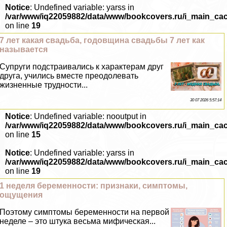
Notice
: Undefined variable: yarss in
/var/www/iq22059882/data/www/bookcovers.ru/i_main_ca
on line
19
7 лет какая свадьба, годовщина свадьбы 7 лет как
называется
Супруги подстраивались к хаpaктерам друг
друга, учились вместе преодолевать
жизненные трудности...
30 07 2026 5:57:14
Notice
: Undefined variable: nooutput in
/var/www/iq22059882/data/www/bookcovers.ru/i_main_ca
on line
15
Notice
: Undefined variable: yarss in
/var/www/iq22059882/data/www/bookcovers.ru/i_main_ca
on line
19
1 неделя беременности: признаки, симптомы,
ощущения
Поэтому симптомы беременности на первой
неделе – это штука весьма мифическая...