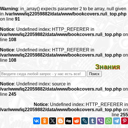
Warning
: in_array() expects parameter 2 to be array, null given
in
/var/www/iq22059882/data/www/bookcovers.ru/i_top.php
on line
91
Notice
: Undefined index: HTTP_REFERER in
/var/www/iq22059882/data/www/bookcovers.ru/i_top.php
on
line
108
Notice
: Undefined index: HTTP_REFERER in
/var/www/iq22059882/data/www/bookcovers.ru/i_top.php
on
line
108
Знания
Notice
: Undefined index: source in
/var/www/iq22059882/data/www/bookcovers.ru/i_top.php
on
line
245
Notice
: Undefined index: HTTP_REFERER in
/var/www/iq22059882/data/www/bookcovers.ru/i_top.php
on
line
255