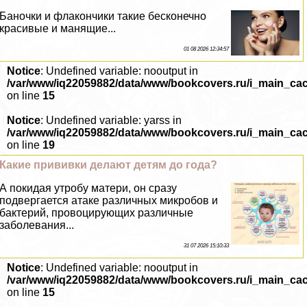
Баночки и флакончики такие бесконечно
красивые и манящие...
01 08 2026 12:34:57
Notice
: Undefined variable: nooutput in
/var/www/iq22059882/data/www/bookcovers.ru/i_main_ca
on line
15
Notice
: Undefined variable: yarss in
/var/www/iq22059882/data/www/bookcovers.ru/i_main_ca
on line
19
Какие прививки делают детям до года?
А покидая утробу матери, он сразу
подвергается атаке различных микробов и
бактерий, провоцирующих различные
заболевания...
31 07 2026 15:10:33
Notice
: Undefined variable: nooutput in
/var/www/iq22059882/data/www/bookcovers.ru/i_main_ca
on line
15