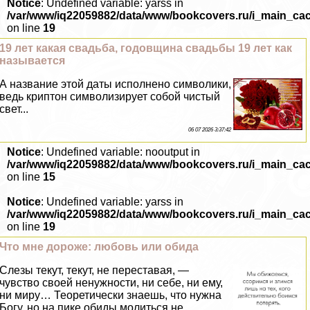
Notice
: Undefined variable: yarss in
/var/www/iq22059882/data/www/bookcovers.ru/i_main_ca
on line
19
19 лет какая свадьба, годовщина свадьбы 19 лет как
называется
А название этой даты исполнено символики,
ведь криптон символизирует собой чистый
свет...
06 07 2026 3:37:42
Notice
: Undefined variable: nooutput in
/var/www/iq22059882/data/www/bookcovers.ru/i_main_ca
on line
15
Notice
: Undefined variable: yarss in
/var/www/iq22059882/data/www/bookcovers.ru/i_main_ca
on line
19
Что мне дороже: любовь или обида
Слезы текут, текут, не переставая, —
чувство своей ненужности, ни себе, ни ему,
ни миру… Теоретически знаешь, что нужна
Богу, но на пике обиды молиться не