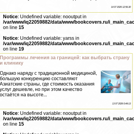
14 07 2026 12:56:30
Notice
: Undefined variable: nooutput in
/var/www/iq22059882/data/www/bookcovers.ru/i_main_ca
on line
15
Notice
: Undefined variable: yarss in
/var/www/iq22059882/data/www/bookcovers.ru/i_main_ca
on line
19
Программы лечения за границей: как выбрать страну
и клинику
Однако наряду с традиционной медициной,
большую конкуренцию составляют
Азиатские страны, где стоимость оказания
услуг дешевле, но при этом качество
остаётся на высоте...
13 07 2026 0:44:13
Notice
: Undefined variable: nooutput in
/var/www/iq22059882/data/www/bookcovers.ru/i_main_ca
on line
15