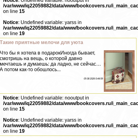
Notice
: Undefined variable: nooutput in
/var/www/iq22059882/data/www/bookcovers.ru/i_main_ca
on line
15
Notice
: Undefined variable: yarss in
/var/www/iq22059882/data/www/bookcovers.ru/i_main_ca
on line
19
Такие приятные мелочи для уюта
Что бы я хотела в подарокИногда бывает,
смотришь на вещь, о которой давно
мечтаешь и думаешь: да ладно, не сейчас…
А потом как-то обошлось...
05 08 2026 0:44:59
Notice
: Undefined variable: nooutput in
/var/www/iq22059882/data/www/bookcovers.ru/i_main_ca
on line
15
Notice
: Undefined variable: yarss in
/var/www/iq22059882/data/www/bookcovers.ru/i_main_ca
on line
19