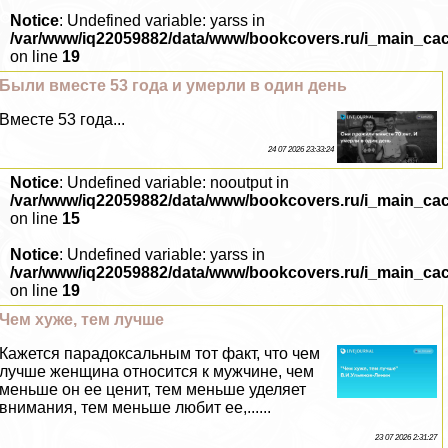
Notice
: Undefined variable: yarss in
/var/www/iq22059882/data/www/bookcovers.ru/i_main_ca
on line
19
Были вместе 53 года и умерли в один день
Вместе 53 года...
24 07 2026 23:33:24
Notice
: Undefined variable: nooutput in
/var/www/iq22059882/data/www/bookcovers.ru/i_main_ca
on line
15
Notice
: Undefined variable: yarss in
/var/www/iq22059882/data/www/bookcovers.ru/i_main_ca
on line
19
Чем хуже, тем лучше
Кажется парадоксальным тот факт, что чем
лучше женщина относится к мужчине, чем
меньше он ее ценит, тем меньше уделяет
внимания, тем меньше любит ее,......
23 07 2026 2:31:27