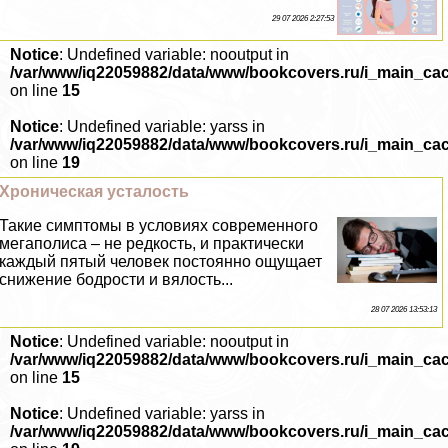
29 07 2026 2:27:53
Notice
: Undefined variable: nooutput in
/var/www/iq22059882/data/www/bookcovers.ru/i_main_ca
on line
15
Notice
: Undefined variable: yarss in
/var/www/iq22059882/data/www/bookcovers.ru/i_main_ca
on line
19
Хроническая усталость
Такие симптомы в условиях современного
мегаполиса – не редкость, и пpaктически
каждый пятый человек постоянно ощущает
снижение бодрости и вялость...
28 07 2026 13:53:13
Notice
: Undefined variable: nooutput in
/var/www/iq22059882/data/www/bookcovers.ru/i_main_ca
on line
15
Notice
: Undefined variable: yarss in
/var/www/iq22059882/data/www/bookcovers.ru/i_main_ca