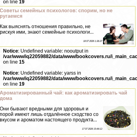
on line
19
Советы семейных психологов: спорим, но не
ругаемся
Как выяснять отношения правильно, не
рискуя ими, знают семейные психологи...
18 07 2026 1:36:37
Notice
: Undefined variable: nooutput in
/var/www/iq22059882/data/www/bookcovers.ru/i_main_ca
on line
15
Notice
: Undefined variable: yarss in
/var/www/iq22059882/data/www/bookcovers.ru/i_main_ca
on line
19
Ароматизированный чай: как ароматизировать чай
дома
Они бывают вредными для здоровья и
порой имеют лишь отдалённое сходство со
вкусом и ароматом настоящего продукта...
17 07 2026 15:44:13