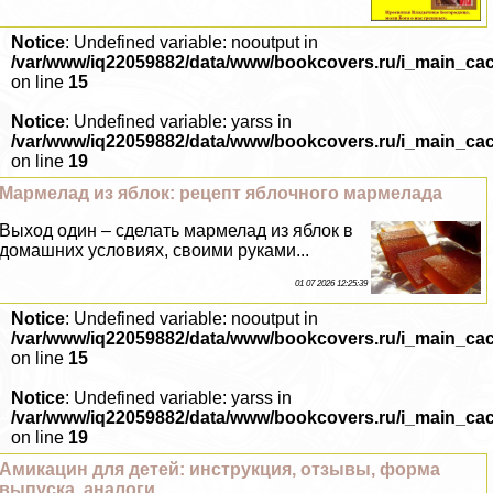
Notice
: Undefined variable: nooutput in
/var/www/iq22059882/data/www/bookcovers.ru/i_main_ca
on line
15
Notice
: Undefined variable: yarss in
/var/www/iq22059882/data/www/bookcovers.ru/i_main_ca
on line
19
Мармелад из яблок: рецепт яблочного мармелада
Выход один – сделать мармелад из яблок в
домашних условиях, своими руками...
01 07 2026 12:25:39
Notice
: Undefined variable: nooutput in
/var/www/iq22059882/data/www/bookcovers.ru/i_main_ca
on line
15
Notice
: Undefined variable: yarss in
/var/www/iq22059882/data/www/bookcovers.ru/i_main_ca
on line
19
Амикацин для детей: инструкция, отзывы, форма
выпуска, аналоги