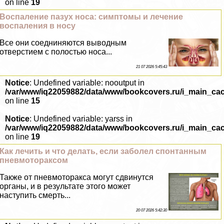
on line
19
Воспаление пазух носа: симптомы и лечение
воспаления в носу
Все они соедниняются выводным
отверстием с полостью носа...
21 07 2026 5:45:43
Notice
: Undefined variable: nooutput in
/var/www/iq22059882/data/www/bookcovers.ru/i_main_ca
on line
15
Notice
: Undefined variable: yarss in
/var/www/iq22059882/data/www/bookcovers.ru/i_main_ca
on line
19
Как лечить и что делать, если заболел спонтанным
пневмотоpaксом
Также от пневмотоpaкса могут сдвинутся
органы, и в результате этого может
наступить cмepть...
20 07 2026 5:42:30