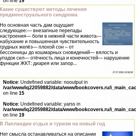
on line
19
Какие существуют методы лечения
предмeнcтpуального синдрома
Но основная часть дам ощущает
следующее:— внезапные перепады
настроения— боли в нижней части живота—
набухание и повышенная чувствительность
грудных желёз— плохой сон – от
бессонницы до кошмарных сновидений— вялость и
упадок сил— отёчность лица и конечностей— нарушение
функции ЖКТ: диарея или запор...
27 07 2026 19:58:58
Notice
: Undefined variable: nooutput in
/var/www/iq22059882/data/www/bookcovers.ru/i_main_ca
on line
15
Notice
: Undefined variable: yarss in
/var/www/iq22059882/data/www/bookcovers.ru/i_main_ca
on line
19
В Лапландии отдых и туризм на новый год
Нет смысла останавливаться на описании