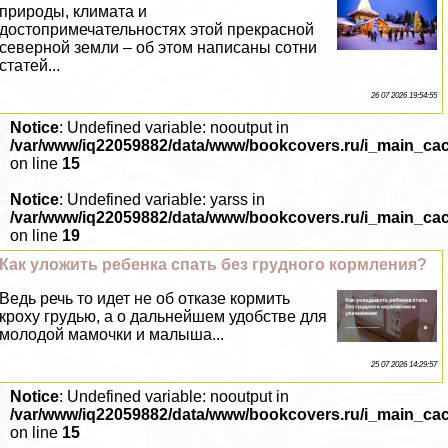
природы, климата и
достопримечательностях этой прекрасной
северной земли – об этом написаны сотни
статей...
26 07 2026 19:54:55
Notice
: Undefined variable: nooutput in
/var/www/iq22059882/data/www/bookcovers.ru/i_main_ca
on line
15
Notice
: Undefined variable: yarss in
/var/www/iq22059882/data/www/bookcovers.ru/i_main_ca
on line
19
Как уложить ребенка спать без грудного кормления?
Ведь речь то идет не об отказе кормить
кроху гpyдью, а о дальнейшем удобстве для
молодой мамочки и малыша...
25 07 2026 14:29:57
Notice
: Undefined variable: nooutput in
/var/www/iq22059882/data/www/bookcovers.ru/i_main_ca
on line
15