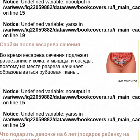
Notice
: Undefined variable: nooutput in
/var/www/iq22059882/data/www/bookcovers.ru/i_main_ca
on line
15
Notice
: Undefined variable: yarss in
/var/www/iq22059882/data/www/bookcovers.ru/i_main_ca
on line
19
Спайки после кесарева сечения
Во время кесарева сечения подлежат
разрезанию и кожа, и мышцы, и сосуды,
поэтому на месте разреза начинает
образовываться рубцовая ткань...
16 07 2026 5:42:54
Notice
: Undefined variable: nooutput in
/var/www/iq22059882/data/www/bookcovers.ru/i_main_ca
on line
15
Notice
: Undefined variable: yarss in
/var/www/iq22059882/data/www/bookcovers.ru/i_main_ca
on line
19
Что подарить дeвoчке на 6 лет (подарок ребенку на
день рождения)