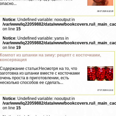
опасно...
08 07 2026 8:32:39
Notice
: Undefined variable: nooutput in
/var/www/iq22059882/data/www/bookcovers.ru/i_main_ca
on line
15
Notice
: Undefined variable: yarss in
/var/www/iq22059882/data/www/bookcovers.ru/i_main_ca
on line
19
Компот из шпанки на зиму: рецепт с косточками,
консервация
Содержание статьи:Несмотря на то, что
заготовка из шпанки вместе с косточками
очень проста в приготовлении, есть
несколько способов ее сделать...
07 07 2026 6:13:11
Notice
: Undefined variable: nooutput in
/var/www/iq22059882/data/www/bookcovers.ru/i_main_ca
on line
15