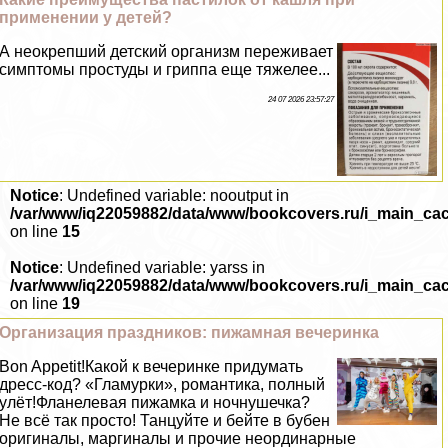
применении у детей?
А неокрепший детский организм переживает
симптомы простуды и гриппа еще тяжелее...
24 07 2026 23:57:27
Notice
: Undefined variable: nooutput in
/var/www/iq22059882/data/www/bookcovers.ru/i_main_ca
on line
15
Notice
: Undefined variable: yarss in
/var/www/iq22059882/data/www/bookcovers.ru/i_main_ca
on line
19
Организация праздников: пижамная вечеринка
Bon Appetit!Какой к вечеринке придумать
дресс-код? «Гламурки», романтика, полный
улёт!Фланелевая пижамка и ночнушечка?
Не всё так просто! Танцуйте и бейте в бубен
оригиналы, маргиналы и прочие неординарные