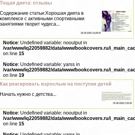
Тощая диета: отзывы
Содержание статьи:Хорошая диета в
комплексе с активными спортивными
занятиями творит чудеса...
06 08 2026 14:28:25
Notice
: Undefined variable: nooutput in
/var/www/iq22059882/data/www/bookcovers.ru/i_main_ca
on line
15
Notice
: Undefined variable: yarss in
/var/www/iq22059882/data/www/bookcovers.ru/i_main_ca
on line
19
Как реагировать взрослым на поступки детей
Начать нужно с детства...
05 08 2026 2:59:39
Notice
: Undefined variable: nooutput in
/var/www/iq22059882/data/www/bookcovers.ru/i_main_ca
on line
15
Notice
: Undefined variable: yarss in