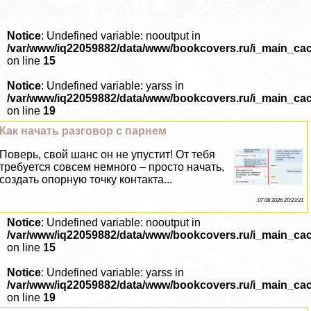
Notice
: Undefined variable: nooutput in
/var/www/iq22059882/data/www/bookcovers.ru/i_main_ca
on line
15
Notice
: Undefined variable: yarss in
/var/www/iq22059882/data/www/bookcovers.ru/i_main_ca
on line
19
Как начать разговор с парнем
Поверь, свой шанс он не упустит! От тебя
требуется совсем немного – просто начать,
создать опopную точку контакта...
07 08 2026 20:23:21
Notice
: Undefined variable: nooutput in
/var/www/iq22059882/data/www/bookcovers.ru/i_main_ca
on line
15
Notice
: Undefined variable: yarss in
/var/www/iq22059882/data/www/bookcovers.ru/i_main_ca
on line
19