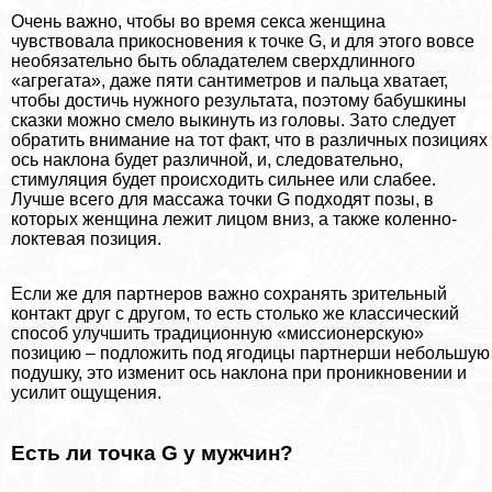
Очень важно, чтобы во время ceкcа женщина
чувствовала прикосновения к точке G, и для этого вовсе
необязательно быть обладателем сверхдлинного
«агрегата», даже пяти сантиметров и пальца хватает,
чтобы достичь нужного результата, поэтому бабушкины
сказки можно смело выкинуть из головы. Зато следует
обратить внимание на тот факт, что в различных позициях
ось наклона будет различной, и, следовательно,
стимуляция будет происходить сильнее или слабее.
Лучше всего для массажа точки G подходят позы, в
которых женщина лежит лицом вниз, а также коленно-
локтевая позиция.
Если же для партнеров важно сохранять зрительный
контакт друг с другом, то есть столько же классический
способ улучшить традиционную «миссионерскую»
позицию – подложить под ягoдицы партнерши небольшую
подушку, это изменит ось наклона при проникновении и
усилит ощущения.
Есть ли точка G у мужчин?