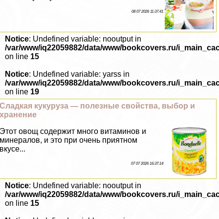
08 07 2026 11:37:41
Notice
: Undefined variable: nooutput in
/var/www/iq22059882/data/www/bookcovers.ru/i_main_ca
on line
15
Notice
: Undefined variable: yarss in
/var/www/iq22059882/data/www/bookcovers.ru/i_main_ca
on line
19
Сладкая кукуруза — полезные свойства, выбор и
хранение
Этот овощ содержит много витаминов и
минералов, и это при очень приятном
вкусе...
07 07 2026 16:37:14
Notice
: Undefined variable: nooutput in
/var/www/iq22059882/data/www/bookcovers.ru/i_main_ca
on line
15