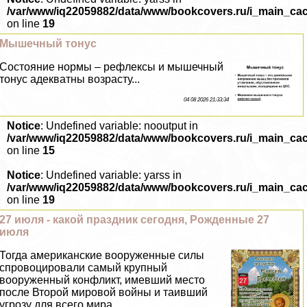
/var/www/iq22059882/data/www/bookcovers.ru/i_main_ca
on line
19
Мышечный тонус
Состояние нормы – рефлексы и мышечный
тонус адекватны возрасту...
04 08 2026 21:33:34
Notice
: Undefined variable: nooutput in
/var/www/iq22059882/data/www/bookcovers.ru/i_main_ca
on line
15
Notice
: Undefined variable: yarss in
/var/www/iq22059882/data/www/bookcovers.ru/i_main_ca
on line
19
27 июля - какой праздник сегодня, Рожденные 27
июля
Тогда американские вооруженные силы
спровоцировали самый крупный
вооруженный конфликт, имевший место
после Второй мировой войны и таивший
угрозу для всего мира...