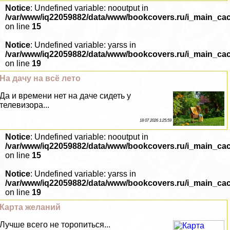
Notice
: Undefined variable: nooutput in
/var/www/iq22059882/data/www/bookcovers.ru/i_main_ca
on line
15
Notice
: Undefined variable: yarss in
/var/www/iq22059882/data/www/bookcovers.ru/i_main_ca
on line
19
На дачу на всё лето
Да и времени нет на даче сидеть у
телевизора...
18 07 2026 1:25:59
Notice
: Undefined variable: nooutput in
/var/www/iq22059882/data/www/bookcovers.ru/i_main_ca
on line
15
Notice
: Undefined variable: yarss in
/var/www/iq22059882/data/www/bookcovers.ru/i_main_ca
on line
19
Карта желаний
Лучше всего не торопиться...