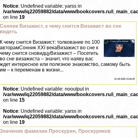
Notice
: Undefined variable: yarss in
/var/www/iq22059882/data/www/bookcovers.ru/i_main_ca
on line
19
Сонник Визажист, к чему снится Визажист во сне
видеть
К чему снится Визажист: толкование по 100
авторамСонник XXI векаВизажист во сне к
чему снится сновидцуВизажист – Посетить
во сне визажиста – значит, что наяву вас
ждет интересное или полезное знакомство, самому быть
им – к переменам в жизни...
01 08 2026 15:40:49
Notice
: Undefined variable: nooutput in
/var/www/iq22059882/data/www/bookcovers.ru/i_main_ca
on line
15
Notice
: Undefined variable: yarss in
/var/www/iq22059882/data/www/bookcovers.ru/i_main_ca
on line
19
Значение фамилии Проскурин, Проскуряков