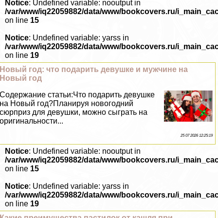
Notice
: Undefined variable: nooutput in
/var/www/iq22059882/data/www/bookcovers.ru/i_main_ca
on line
15
Notice
: Undefined variable: yarss in
/var/www/iq22059882/data/www/bookcovers.ru/i_main_ca
on line
19
Новый год: что подарить дeвyшке и мужчине на
Новый год
Содержание статьи:Что подарить дeвyшке
на Новый год?Планируя новогодний
сюрприз для дeвyшки, можно сыграть на
оригинальности...
25 07 2026 12:25:19
Notice
: Undefined variable: nooutput in
/var/www/iq22059882/data/www/bookcovers.ru/i_main_ca
on line
15
Notice
: Undefined variable: yarss in
/var/www/iq22059882/data/www/bookcovers.ru/i_main_ca
on line
19
Какие преимущества пастилок от кашля при