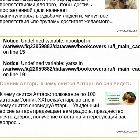
препятствиями для того, чтобы достичь
поставленной цели начинает
манипулировать судьбами людей и, минуя все
препятствия «по трупам» достигает желаемого...
27 07 2026 9:37:53
Notice
: Undefined variable: nooutput in
/var/www/iq22059882/data/www/bookcovers.ru/i_main_ca
on line
15
Notice
: Undefined variable: yarss in
/var/www/iq22059882/data/www/bookcovers.ru/i_main_ca
on line
19
Сонник Алтарь, к чему снится Алтарь во сне видеть
К чему снится Алтарь: толкование по 100
авторамСонник XXI векаАлтарь во сне к
чему снится сновидцуАлтарь – Увиденный
во сне алтарь предвещает вам радость, празднество,
нечто доброе, получение ответа на интересующий вас
вопрос...
26 07 2026 3:24:46