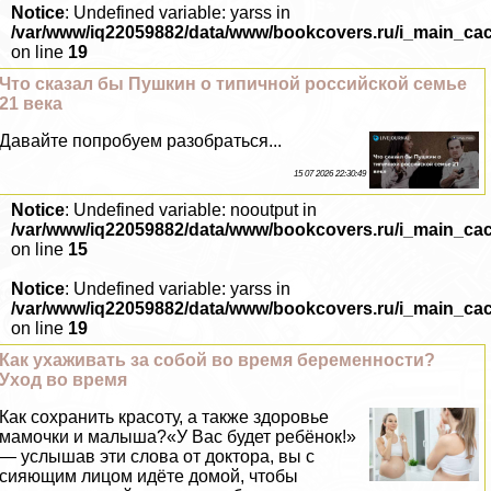
Notice
: Undefined variable: yarss in
/var/www/iq22059882/data/www/bookcovers.ru/i_main_ca
on line
19
Что сказал бы Пушкин о типичной российской семье
21 века
Давайте попробуем разобраться...
15 07 2026 22:30:49
Notice
: Undefined variable: nooutput in
/var/www/iq22059882/data/www/bookcovers.ru/i_main_ca
on line
15
Notice
: Undefined variable: yarss in
/var/www/iq22059882/data/www/bookcovers.ru/i_main_ca
on line
19
Как ухаживать за собой во время беременности?
Уход во время
Как сохранить красоту, а также здоровье
мамочки и малыша?«У Вас будет ребёнок!»
— услышав эти слова от доктора, вы с
сияющим лицом идёте домой, чтобы