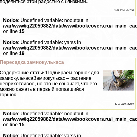
поделиться этой радостью с близкими...
14 07 2026 14:47:50
Notice
: Undefined variable: nooutput in
/var/www/iq22059882/data/www/bookcovers.ru/i_main_ca
on line
15
Notice
: Undefined variable: yarss in
/var/www/iq22059882/data/www/bookcovers.ru/i_main_ca
on line
19
Пересадка замиокулькаса
Содержание статьи:Подбираем горшок для
замиокулькасаЗамиокулькас – растение
неприхотливое, но это не означает, что его
можно сажать в первый попавшийся
горшок...
13 07 2026 7:52:56
Notice
: Undefined variable: nooutput in
/var/www/iq22059882/data/www/bookcovers.ru/i_main_ca
on line
15
Notice
: Undefined variable: yarss in