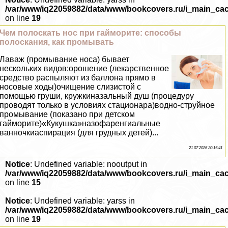
/var/www/iq22059882/data/www/bookcovers.ru/i_main_ca
on line
19
Чем полоскать нос при гайморите: способы
полоскания, как промывать
Лаваж (промывание носа) бывает
нескольких видов:орошение (лекарственное
средство распыляют из баллона прямо в
носовые ходы)очищение слизистой с
помощью груши, кружкиназальный душ (процедуру
проводят только в условиях стационара)водно-струйное
промывание (показано при детском
гайморите)«Кукушка»назофаренгиальные
ванночкиаспирация (для грудных детей)...
21 07 2026 20:15:41
Notice
: Undefined variable: nooutput in
/var/www/iq22059882/data/www/bookcovers.ru/i_main_ca
on line
15
Notice
: Undefined variable: yarss in
/var/www/iq22059882/data/www/bookcovers.ru/i_main_ca
on line
19