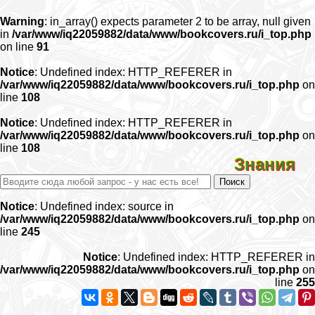
Warning
: in_array() expects parameter 2 to be array, null given
in
/var/www/iq22059882/data/www/bookcovers.ru/i_top.php
on line
91
Notice
: Undefined index: HTTP_REFERER in
/var/www/iq22059882/data/www/bookcovers.ru/i_top.php
on
line
108
Notice
: Undefined index: HTTP_REFERER in
/var/www/iq22059882/data/www/bookcovers.ru/i_top.php
on
line
108
Знания
Notice
: Undefined index: source in
/var/www/iq22059882/data/www/bookcovers.ru/i_top.php
on
line
245
Notice
: Undefined index: HTTP_REFERER in
/var/www/iq22059882/data/www/bookcovers.ru/i_top.php
on
line
255