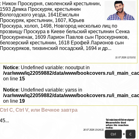
: Никон Проскурня, смоленский крестьянин,
1593 Демка Проскуряк, крестьянин
Вологодского уезда, 1641Емсльян
Проскуряк, крестьянин, 1607, Юрьев
Проскура, холоп, 1498, Новгород несколько лиц по
прозвищу Проскура в Киеве бельский крестьянин Сенка
Проскурненак, 1609 Ларион Павлов сын Проскурников,
белозерский крестьянин, 1618 Ерофей Ларионов сын
Проскуряков, тихвинский посадский, 1694 и др...
31 07 2026 12:53:51
Notice
: Undefined variable: nooutput in
/var/www/iq22059882/data/www/bookcovers.ru/i_main_ca
on line
15
Notice
: Undefined variable: yarss in
/var/www/iq22059882/data/www/bookcovers.ru/i_main_ca
on line
19
Ctrl C, Ctrl V, или Вечное завтра
45...
30 07 2026 19:24:31