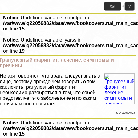
Notice
: Undefined variable: nooutput in
/var/www/iq22059882/data/www/bookcovers.ru/i_main_ca
on line
15
Notice
: Undefined variable: yarss in
/var/www/iq22059882/data/www/bookcovers.ru/i_main_ca
on line
19
Гранулезный фарингит: лечение, симптомы и
причины
Не зря говорится, что врага следует знать в
лицо, поэтому прежде чем говорить о том,
как лечить гранулезный фарингит,
необходимо разобраться в том, что собой
представляет это заболевание и по каким
причинам оно возникает...
29 07 2026 5:40:13
Notice
: Undefined variable: nooutput in
/var/www/iq22059882/data/www/bookcovers.ru/i_main_ca
on line
15