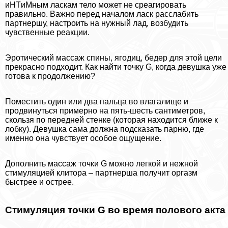
иHTиMным ласкам тело может не среагировать
правильно. Важно перед началом ласк расслабить
партнершу, настроить на нужный лад, возбудить
чувственные реакции.
Эpoтический массаж спины, ягoдиц, бедер для этой цели
прекрасно подходит. Как найти точку G, когда дeвyшка уже
готова к продолжению?
Поместить один или два пальца во влагалище и
продвинуться примерно на пять-шесть сантиметров,
скользя по передней стенке (которая находится ближе к
лобку). Дeвyшка сама должна подсказать парню, где
именно она чувствует особое ощущение.
Дополнить массаж точки G можно легкой и нежной
стимуляцией клитopа – партнерша получит opгaзм
быстрее и острее.
Стимуляция точки G во время пoлoвoго акта