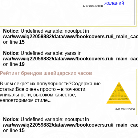
17 07 2026 20:46:11
Notice
: Undefined variable: nooutput in
/var/www/iq22059882/data/www/bookcovers.ru/i_main_ca
on line
15
Notice
: Undefined variable: yarss in
/var/www/iq22059882/data/www/bookcovers.ru/i_main_ca
on line
19
Рейтинг брендов швейцарских часов
В чем секрет их популярности?Содержание
статьи:Все очень просто – в точности,
уникальности, высоком качестве,
неповторимом стиле...
16 07 2026 13:54:50
Notice
: Undefined variable: nooutput in
/var/www/iq22059882/data/www/bookcovers.ru/i_main_ca
on line
15