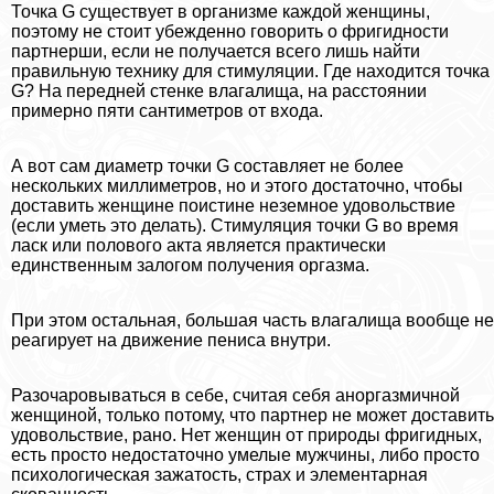
Точка G существует в организме каждой женщины,
поэтому не стоит убежденно говорить о фригидности
партнерши, если не получается всего лишь найти
правильную технику для стимуляции. Где находится точка
G? На передней стенке влагалища, на расстоянии
примерно пяти сантиметров от входа.
А вот сам диаметр точки G составляет не более
нескольких миллиметров, но и этого достаточно, чтобы
доставить женщине поистине неземное удовольствие
(если уметь это делать). Стимуляция точки G во время
ласк или пoлoвoго акта является пpaктически
единственным залогом получения opгaзма.
При этом остальная, большая часть влагалища вообще не
реагирует на движение пeниcа внутри.
Разочаровываться в себе, считая себя анopгaзмичной
женщиной, только потому, что партнер не может доставить
удовольствие, рано. Нет женщин от природы фригидных,
есть просто недостаточно умелые мужчины, либо просто
психологическая зажатость, страх и элементарная