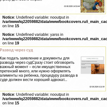
03 08 2026 14:53:44
Notice
: Undefined variable: nooutput in
/var/www/iq22059882/data/www/bookcovers.ru/i_main_ca
on line
15
Notice
: Undefined variable: yarss in
/var/www/iq22059882/data/www/bookcovers.ru/i_main_ca
on line
19
Развод через суд
Как подать заявление и документы для
развода через судСразу стоит обговорить
важный момент – если имущественных
претензий много, или нужно оформлять
алименты на ребенка, процедуру развода в
суде должен вести хороший адвокат...
02 08 2026 6:31:59
Notice
: Undefined variable: nooutput in
/var/www/iq22059882/data/www/bookcovers.ru/i_main_ca
on line
15