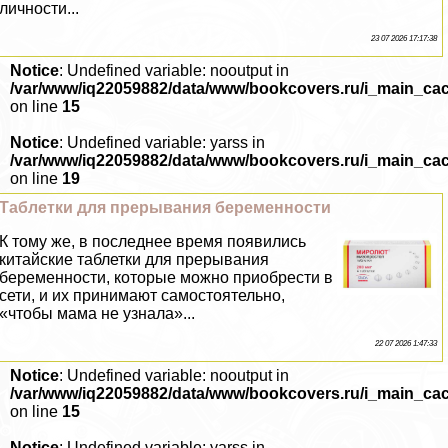
личности...
23 07 2026 17:17:38
Notice
: Undefined variable: nooutput in
/var/www/iq22059882/data/www/bookcovers.ru/i_main_ca
on line
15
Notice
: Undefined variable: yarss in
/var/www/iq22059882/data/www/bookcovers.ru/i_main_ca
on line
19
Таблетки для прерывания беременности
К тому же, в последнее время появились
китайские таблетки для прерывания
беременности, которые можно приобрести в
сети, и их принимают самостоятельно,
«чтобы мама не узнала»...
22 07 2026 1:47:33
Notice
: Undefined variable: nooutput in
/var/www/iq22059882/data/www/bookcovers.ru/i_main_ca
on line
15
Notice
: Undefined variable: yarss in