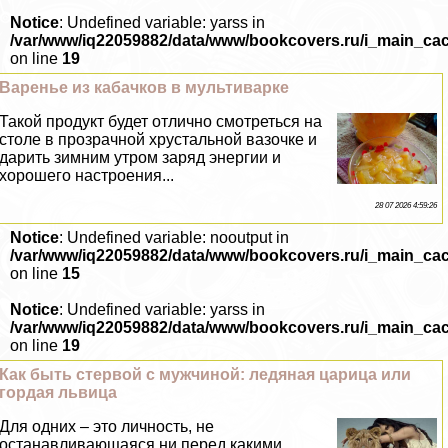
Notice
: Undefined variable: yarss in
/var/www/iq22059882/data/www/bookcovers.ru/i_main_ca
on line
19
Варенье из кабачков в мультиварке
Такой продукт будет отлично смотреться на
столе в прозрачной хрустальной вазочке и
дарить зимним утром заряд энергии и
хорошего настроения...
28 07 2026 4:59:26
Notice
: Undefined variable: nooutput in
/var/www/iq22059882/data/www/bookcovers.ru/i_main_ca
on line
15
Notice
: Undefined variable: yarss in
/var/www/iq22059882/data/www/bookcovers.ru/i_main_ca
on line
19
Как быть стepвой с мужчиной: ледяная царица или
гордая львица
Для одних – это личность, не
останавливающаяся ни перед какими