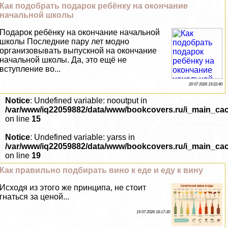
Как подобрать подарок ребёнку на окончание
начальной школы
Подарок ребёнку на окончание начальной
школы Последние пару лет модно
организовывать выпускной на окончание
начальной школы. Да, это ещё не
вступление во...
20 07 2026 19:22:40
Notice
: Undefined variable: nooutput in
/var/www/iq22059882/data/www/bookcovers.ru/i_main_ca
on line
15
Notice
: Undefined variable: yarss in
/var/www/iq22059882/data/www/bookcovers.ru/i_main_ca
on line
19
Как правильно подбирать вино к еде и еду к вину
Исходя из этого же принципа, не стоит
гнаться за ценой...
19 07 2026 16:17:30