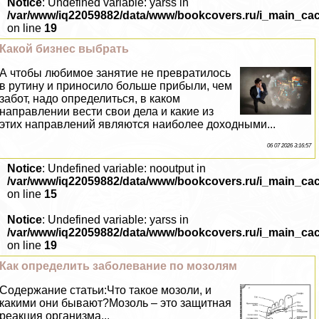
Notice
: Undefined variable: yarss in
/var/www/iq22059882/data/www/bookcovers.ru/i_main_ca
on line
19
Какой бизнес выбрать
А чтобы любимое занятие не превратилось
в рутину и приносило больше прибыли, чем
забот, надо определиться, в каком
направлении вести свои дела и какие из
этих направлений являются наиболее доходными...
06 07 2026 3:16:57
Notice
: Undefined variable: nooutput in
/var/www/iq22059882/data/www/bookcovers.ru/i_main_ca
on line
15
Notice
: Undefined variable: yarss in
/var/www/iq22059882/data/www/bookcovers.ru/i_main_ca
on line
19
Как определить заболевание по мозолям
Содержание статьи:Что такое мозоли, и
какими они бывают?Мозоль – это защитная
реакция организма...