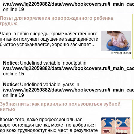
/var/www/iq22059882/data/www/bookcovers.ru/i_main_ca
on line
19
Позы для кормления новорожденного ребенка
гpyдью
Чадо, в свою очередь, кроме качественного
питания получает ощущение защищенности,
быстро успокаивается, хорошо засыпает...
12 07 2026 10:31:39
Notice
: Undefined variable: nooutput in
/var/www/iq22059882/data/www/bookcovers.ru/i_main_ca
on line
15
Notice
: Undefined variable: yarss in
/var/www/iq22059882/data/www/bookcovers.ru/i_main_ca
on line
19
Зубная нить: как правильно пользоваться зубной
нитью
Кроме того, даже профессиональная
дорогостоящая щётка, может не добраться
до всех труднодоступных мест, в результате