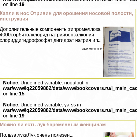
on line
19
Капли в нос Отривин для орошения носовой полости,
инструкция
Дополнительные компоненты:гипромеллоза
4000сорбитолхлорид натриябензалкония
хлориддигидрофосфат дигидрат натрия и т...
09 07 2026 19:11:26
Notice
: Undefined variable: nooutput in
/var/www/iq22059882/data/www/bookcovers.ru/i_main_ca
on line
15
Notice
: Undefined variable: yarss in
/var/www/iq22059882/data/www/bookcovers.ru/i_main_ca
on line
19
Можно ли есть лук беременным женщинам
Польза лукаЛук очень полезен...