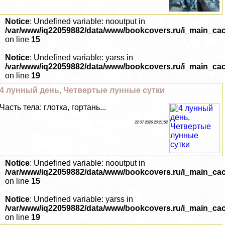
Notice
: Undefined variable: nooutput in
/var/www/iq22059882/data/www/bookcovers.ru/i_main_ca
on line
15
Notice
: Undefined variable: yarss in
/var/www/iq22059882/data/www/bookcovers.ru/i_main_ca
on line
19
4 лунный день, Четвертые лунные сутки
Часть тела: глотка, гортань...
22 07 2026 20:21:52
Notice
: Undefined variable: nooutput in
/var/www/iq22059882/data/www/bookcovers.ru/i_main_ca
on line
15
Notice
: Undefined variable: yarss in
/var/www/iq22059882/data/www/bookcovers.ru/i_main_ca
on line
19