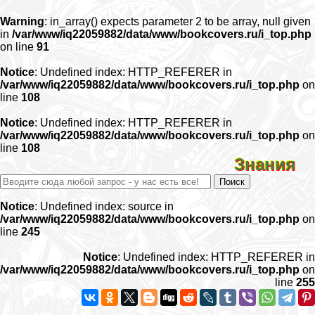
Warning
: in_array() expects parameter 2 to be array, null given
in
/var/www/iq22059882/data/www/bookcovers.ru/i_top.php
on line
91
Notice
: Undefined index: HTTP_REFERER in
/var/www/iq22059882/data/www/bookcovers.ru/i_top.php
on
line
108
Notice
: Undefined index: HTTP_REFERER in
/var/www/iq22059882/data/www/bookcovers.ru/i_top.php
on
line
108
Знания
Notice
: Undefined index: source in
/var/www/iq22059882/data/www/bookcovers.ru/i_top.php
on
line
245
Notice
: Undefined index: HTTP_REFERER in
/var/www/iq22059882/data/www/bookcovers.ru/i_top.php
on
line
255