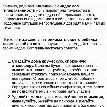
Конечно, родители малышей с
синдромом
гипеpaктивности
испытывают ряд трудностей в
воспитании, ведь дети ведут себя одинаково плохо,
неприемлемо как дома, так и в общественных местах.
Подобные ситуации непослушания доводят мам и пап до
отчаяния.
Психологи же советуют
принимать своего ребёнка
таким, какой он есть
, и научиться взаимодействовать со
своим чадом. Вот лишь несколько советов.
Создайте дома дружескую, спокойную
атмосферу.
Если вы будете всё время кричать,
выяснять отношения, грубить, то ребёнок станет
зеркально отражать подобную модель вашего
поведения. Стремитесь к тому, чтобы ребёнок
получал исключительно положительные эмоции.
Оградите его от семейных конфликтов, и тем более
не позволяйте ему в них принимать участие.
Уделяйте малышу как можно больше внимания
,
чаще гуляйте, бывайте на природе, избегайте
шумных мероприятий, дабы защитить болезненную