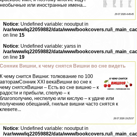
необычные или иностранные имена...
29 07 2026 4:49:45
Notice
: Undefined variable: nooutput in
/var/www/iq22059882/data/www/bookcovers.ru/i_main_ca
on line
15
Notice
: Undefined variable: yarss in
/var/www/iq22059882/data/www/bookcovers.ru/i_main_ca
on line
19
Сонник Вишни, к чему снятся Вишни во сне видеть
К чему снится Вишни: толкование по 100
авторамСонник XXI векаВишни во сне к
чему снятсяВишни – Есть во сне вишню – к
радости и прибыли, спелую – к
благополучию, неспелую или кислую – к удаче или
получению обещаний, гнилые вишни часто снятся к
клевете...
28 07 2026 19:25:57
Notice
: Undefined variable: nooutput in
/var/www/iq22059882/data/www/bookcovers.ru/i_main_ca