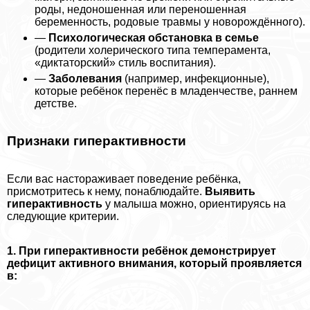
роды, недоношенная или переношенная
беременность, родовые травмы у новорождённого).
—
Психологическая обстановка в семье
(родители холерического типа темперамента,
«диктаторский» стиль воспитания).
—
Заболевания
(например, инфекционные),
которые ребёнок перенёс в младенчестве, раннем
детстве.
Признаки гипеpaктивности
Если вас настораживает поведение ребёнка,
присмотритесь к нему, понаблюдайте.
Выявить
гипеpaктивность
у малыша можно, ориентируясь на
следующие критерии.
1. При гипеpaктивности ребёнок демонстрирует
дефицит активного внимания, который проявляется
в: