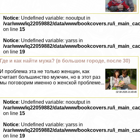
Notice
: Undefined variable: nooutput in
/var/www/iq22059882/data/www/bookcovers.ru/i_main_ca
on line
15
Notice
: Undefined variable: yarss in
/var/www/iq22059882/data/www/bookcovers.ru/i_main_ca
on line
19
Где и как найти мужа? (в большом городе, после 30)
И проблема эта не только женщин, как
считает большинство мужчин, но в этот раз
мы поговорим именно о женской проблеме...
02 08 2026 21:40:46
Notice
: Undefined variable: nooutput in
/var/www/iq22059882/data/www/bookcovers.ru/i_main_ca
on line
15
Notice
: Undefined variable: yarss in
/var/www/iq22059882/data/www/bookcovers.ru/i_main_ca
on line
19