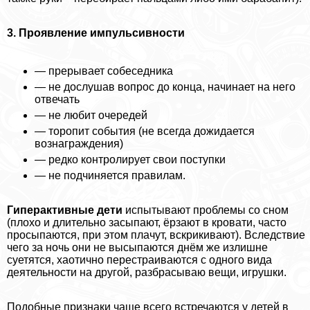
3. Проявление импульсивности
— прерывает собеседника
— не дослушав вопрос до конца, начинает на него
отвечать
— не любит очередей
— торопит события (не всегда дожидается
вознаграждения)
— редко контролирует свои поступки
— не подчиняется правилам.
Гипеpaктивные дети
испытывают проблемы со сном
(плохо и длительно засыпают, ёрзают в кровати, часто
просыпаются, при этом плачут, вскрикивают). Вследствие
чего за ночь они не высыпаются днём же излишне
суетятся, хаотично перестраиваются с одного вида
деятельности на другой, разбрасываю вещи, игрушки.
Подобные признаки чаще всего встречаются у детей в