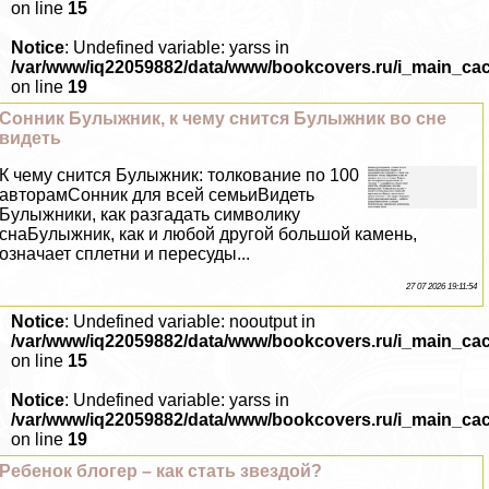
on line
15
Notice
: Undefined variable: yarss in
/var/www/iq22059882/data/www/bookcovers.ru/i_main_ca
on line
19
Сонник Булыжник, к чему снится Булыжник во сне
видеть
К чему снится Булыжник: толкование по 100
авторамСонник для всей семьиВидеть
Булыжники, как разгадать символику
снаБулыжник, как и любой другой большой камень,
означает сплетни и пересуды...
27 07 2026 19:11:54
Notice
: Undefined variable: nooutput in
/var/www/iq22059882/data/www/bookcovers.ru/i_main_ca
on line
15
Notice
: Undefined variable: yarss in
/var/www/iq22059882/data/www/bookcovers.ru/i_main_ca
on line
19
Ребенок блогер – как стать звездой?