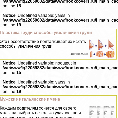
/var/www/iq22059882/data/www/bookcovers.ru/i_main_ca
on line
15
Notice
: Undefined variable: yarss in
/var/www/iq22059882/data/www/bookcovers.ru/i_main_ca
on line
19
Пластика гpyди способы увеличения гpyди
Это несоответствие подталкивает их искать
способы увеличения гpyди...
30 07 2026 22:45:50
Notice
: Undefined variable: nooutput in
/var/www/iq22059882/data/www/bookcovers.ru/i_main_ca
on line
15
Notice
: Undefined variable: yarss in
/var/www/iq22059882/data/www/bookcovers.ru/i_main_ca
on line
19
Мужские итальянские имена
Каждым родителям хочется для своего
малыша выбрать не только удачное, но и
красивое имя, и поэтому многие ищут