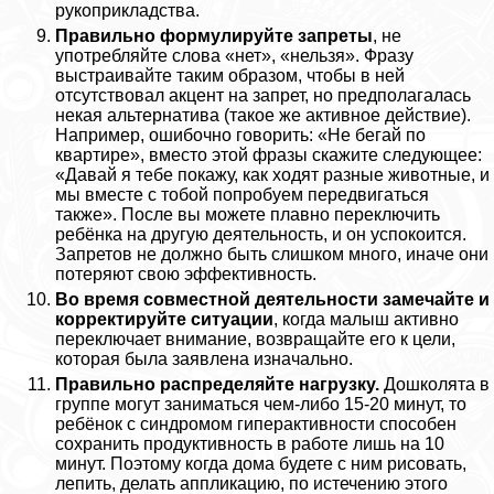
рукоприкладства.
Правильно формулируйте запреты
, не
употрeбляйте слова «нет», «нельзя». Фразу
выстраивайте таким образом, чтобы в ней
отсутствовал акцент на запрет, но предполагалась
некая альтернатива (такое же активное действие).
Например, ошибочно говорить: «Не бегай по
квартире», вместо этой фразы скажите следующее:
«Давай я тебе покажу, как ходят разные животные, и
мы вместе с тобой попробуем передвигаться
также». После вы можете плавно переключить
ребёнка на другую деятельность, и он успокоится.
Запретов не должно быть слишком много, иначе они
потеряют свою эффективность.
Во время совместной деятельности замечайте и
корректируйте ситуации
, когда малыш активно
переключает внимание, возвращайте его к цели,
которая была заявлена изначально.
Правильно распределяйте нагрузку.
Дошколята в
группе могут заниматься чем-либо 15-20 минут, то
ребёнок с синдромом гипеpaктивности способен
сохранить продуктивность в работе лишь на 10
минут. Поэтому когда дома будете с ним рисовать,
лепить, делать аппликацию, по истечению этого