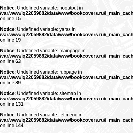
Notice
: Undefined variable: nooutput in
/var/www/iq22059882/data/www/bookcovers.ru/i_main_cac
on line
15
Notice
: Undefined variable: yarss in
/var/www/iq22059882/data/www/bookcovers.ru/i_main_cac
on line
19
Notice
: Undefined variable: mainpage in
/var/www/iq22059882/data/www/bookcovers.ru/i_main_cac
on line
63
Notice
: Undefined variable: rubpage in
/var/www/iq22059882/data/www/bookcovers.ru/i_main_cac
on line
89
Notice
: Undefined variable: sitemap in
/var/www/iq22059882/data/www/bookcovers.ru/i_main_cac
on line
131
Notice
: Undefined variable: leftmenu in
/var/www/iq22059882/data/www/bookcovers.ru/i_main_cac
on line
144