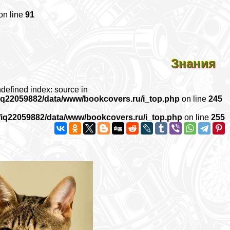
on line
91
Знания
ndefined index: source in
iq22059882/data/www/bookcovers.ru/i_top.php
on line
245
/iq22059882/data/www/bookcovers.ru/i_top.php
on line
255