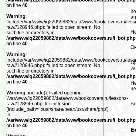
on line
40
Ко
Warning
:
аг
include(/var/www/iq22059882/data/www/bookcovers.ru/less
raw//128946.php): failed to open stream: No
Но
such file or directory in
/var/www/iq22059882/data/www/bookcovers.ru/i_bot.php
on line
40
Он
Warning
:
include(/var/www/iq22059882/data/www/bookcovers.ru/less
Ор
raw//128946.php): failed to open stream: No
за
such file or directory in
/var/www/iq22059882/data/www/bookcovers.ru/i_bot.php
on line
40
Не
не
Warning
: include(): Failed opening
'/var/www/iq22059882/data/www/bookcovers.ru/lessons-
Ве
raw//128946.php' for inclusion
(include_path='.:/usr/share/pear:/usr/share/php')
in
/var/www/iq22059882/data/www/bookcovers.ru/i_bot.php
on line
40
Б