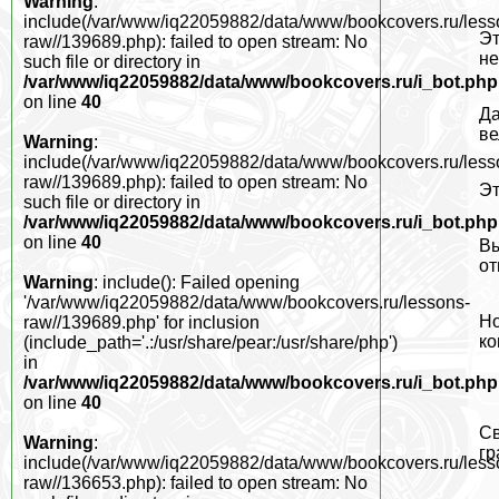
Warning
:
include(/var/www/iq22059882/data/www/bookcovers.ru/less
Эт
raw//139689.php): failed to open stream: No
не
such file or directory in
/var/www/iq22059882/data/www/bookcovers.ru/i_bot.php
on line
40
Да
ве
Warning
:
include(/var/www/iq22059882/data/www/bookcovers.ru/less
raw//139689.php): failed to open stream: No
Эт
such file or directory in
/var/www/iq22059882/data/www/bookcovers.ru/i_bot.php
on line
40
Вы
от
Warning
: include(): Failed opening
'/var/www/iq22059882/data/www/bookcovers.ru/lessons-
Но
raw//139689.php' for inclusion
ко
(include_path='.:/usr/share/pear:/usr/share/php')
in
/var/www/iq22059882/data/www/bookcovers.ru/i_bot.php
on line
40
Св
Warning
:
гр
include(/var/www/iq22059882/data/www/bookcovers.ru/less
raw//136653.php): failed to open stream: No