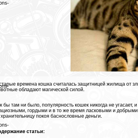
ons-
старые времена кошка считалась защитницей жилища от злы
ons-
вотные обладают магической силой.
к бы там ни было, популярность кошек никогда не угасает,
ациозными, гордыми и в то же время ласковыми и добрыми
 хранительницу покоя баснословные деньги.
ons-
одержание статьи: