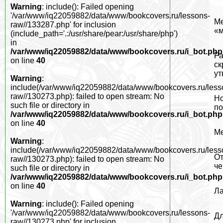
Warning
: include(): Failed opening
'/var/www/iq22059882/data/www/bookcovers.ru/lessons-
Ме
raw//133287.php' for inclusion
«м
(include_path='.:/usr/share/pear:/usr/share/php')
in
/var/www/iq22059882/data/www/bookcovers.ru/i_bot.php
Ра
on line
40
ск
ут
Warning
:
include(/var/www/iq22059882/data/www/bookcovers.ru/less
raw//130273.php): failed to open stream: No
Но
such file or directory in
по
/var/www/iq22059882/data/www/bookcovers.ru/i_bot.php
on line
40
Ме
Warning
:
include(/var/www/iq22059882/data/www/bookcovers.ru/less
От
raw//130273.php): failed to open stream: No
че
such file or directory in
/var/www/iq22059882/data/www/bookcovers.ru/i_bot.php
on line
40
Ла
Warning
: include(): Failed opening
'/var/www/iq22059882/data/www/bookcovers.ru/lessons-
Дл
raw//130273.php' for inclusion