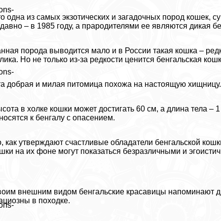
ons-
о одна из самых экзотических и загадочных пород кошек, 
давно – в 1985 году, а прародителями ее являются дикая б
нная порода выводится мало и в России такая кошка – ред
лика. Но не только из-за редкости ценится бенгальская кошк
ons-
а добрая и милая питомица похожа на настоящую хищницу.
сота в холке кошки может достигать 60 см, а длина тела – 
носятся к бенгалу с опасением.
, как утверждают счастливые обладатели бенгальской кош
шки на их фоне могут показаться безразличными и эгоист
оим внешним видом бенгальские красавицы напоминают ди
ациозны в походке.
ons-