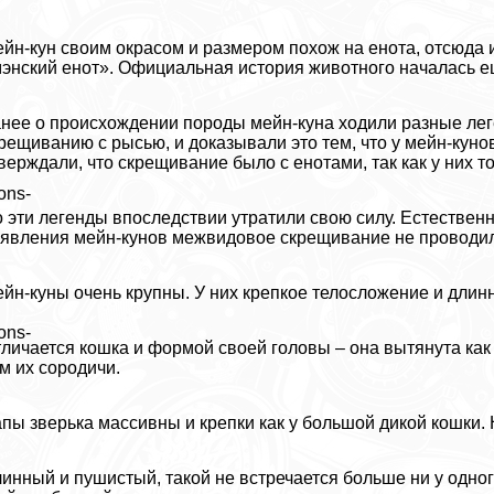
йн-кун своим окрасом и размером похож на енота, отсюда и
энский енот». Официальная история животного началась ещ
нее о происхождении породы мейн-куна ходили разные леге
рещиванию с рысью, и доказывали это тем, что у мейн-кунов
верждали, что скрещивание было с енотами, так как у них то
ons-
 эти легенды впоследствии утратили свою силу. Естественн
явления мейн-кунов межвидовое скрещивание не проводил
йн-куны очень крупны. У них крепкое телосложение и длин
ons-
личается кошка и формой своей головы – она вытянута как 
м их сородичи.
пы зверька массивны и крепки как у большой дикой кошки. 
инный и пушистый, такой не встречается больше ни у одног