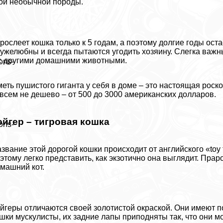
ой необычной породы.
рослеет кошка только к 5 годам, а поэтому долгие годы ос
ужелюбны и всегда пытаются угодить хозяину. Слегка важн
с другими домашними животными.
ons-
еть пушистого гиганта у себя в доме – это настоящая роско
всем не дешево – от 500 до 3000 американских долларов.
ойгер – тигровая кошка
ons-
звание этой дорогой кошки происходит от английского «toy t
этому легко представить, как экзотично она выглядит. Пр
машний кот.
йгеры отличаются своей золотистой окраской. Они имеют по
шки мускулисты, их задние лапы приподняты так, что они м