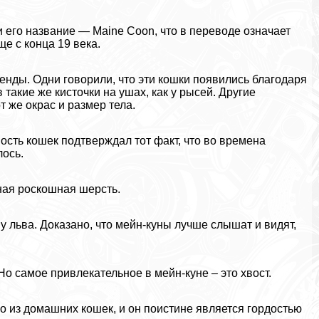
 его название — Maine Coon, что в переводе означает
е с конца 19 века.
нды. Одни говорили, что эти кошки появились благодаря
 такие же кисточки на ушах, как у рысей. Другие
т же окрас и размер тела.
ость кошек подтверждал тот факт, что во времена
ось.
ная роскошная шерсть.
у льва. Доказано, что мейн-куны лучше слышат и видят,
Но самое привлекательное в мейн-куне – это хвост.
о из домашних кошек, и он поистине является гордостью