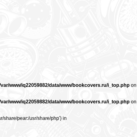
/var/www/iq22059882/data/www/bookcovers.ru/i_top.php
on
/var/www/iq22059882/data/www/bookcovers.ru/i_top.php
on
r/share/pear:/usr/share/php') in