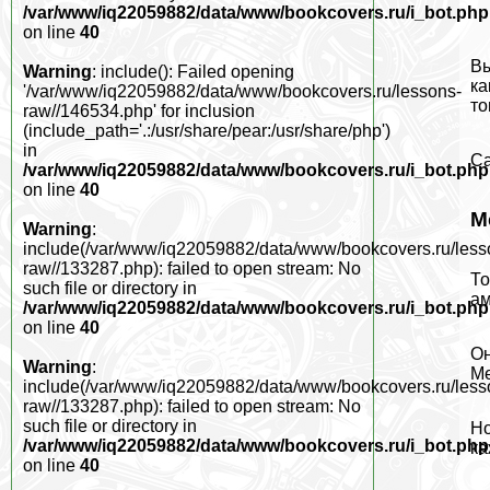
/var/www/iq22059882/data/www/bookcovers.ru/i_bot.php
on line
40
Вы
Warning
: include(): Failed opening
ка
'/var/www/iq22059882/data/www/bookcovers.ru/lessons-
то
raw//146534.php' for inclusion
(include_path='.:/usr/share/pear:/usr/share/php')
in
Са
/var/www/iq22059882/data/www/bookcovers.ru/i_bot.php
on line
40
М
Warning
:
include(/var/www/iq22059882/data/www/bookcovers.ru/less
raw//133287.php): failed to open stream: No
То
such file or directory in
ам
/var/www/iq22059882/data/www/bookcovers.ru/i_bot.php
on line
40
Он
Warning
:
Ме
include(/var/www/iq22059882/data/www/bookcovers.ru/less
raw//133287.php): failed to open stream: No
such file or directory in
Но
/var/www/iq22059882/data/www/bookcovers.ru/i_bot.php
ка
on line
40