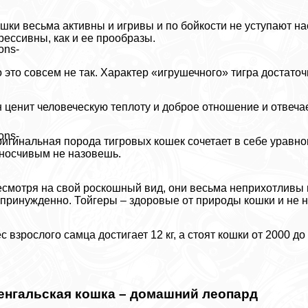
шки весьма активны и игривы и по бойкости не уступают на
рессивны, как и ее прообразы.
ons-
 это совсем не так. Хаpaктер «игрушечного» тигра достаточ
 ценит человеческую теплоту и доброе отношение и отвечае
ons-
игинальная порода тигровых кошек сочетает в себе уравн
носчивым не назовешь.
смотря на свой роскошный вид, они весьма неприхотливы и
принужденно. Тойгеры – здоровые от природы кошки и не н
с взрослого самца достигает 12 кг, а стоят кошки от 2000 
енгальская кошка – домашний леопард