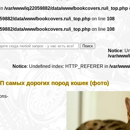
 in
/var/www/iq22059882/data/www/bookcovers.ru/i_top.php
059882/data/www/bookcovers.ru/i_top.php
on line
108
059882/data/www/bookcovers.ru/i_top.php
on line
108
Notice
: U
/var/www/
Notice
: Undefined index: HTTP_REFERER in
/var/www
П самых дорогих пород кошек (фото)
ons-