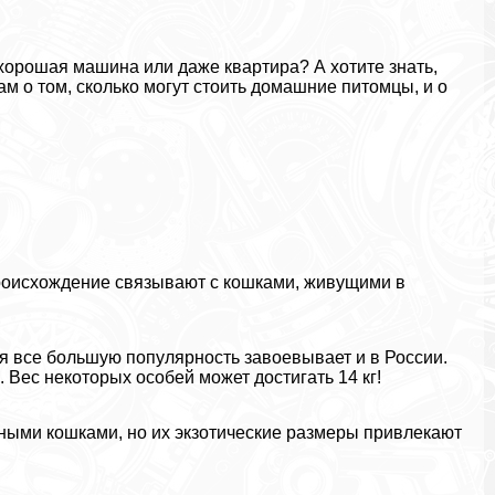
 хорошая машина или даже квартира? А хотите знать,
м о том, сколько могут стоить домашние питомцы, и о
происхождение связывают с кошками, живущими в
мя все большую популярность завоевывает и в России.
Вес некоторых особей может достигать 14 кг!
нными кошками, но их экзотические размеры привлекают