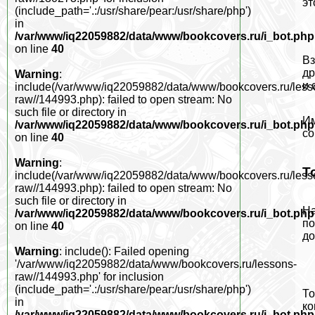
эт
(include_path='.:/usr/share/pear:/usr/share/php')
in
/var/www/iq22059882/data/www/bookcovers.ru/i_bot.php
on line
40
Вз
др
Warning
:
и 
include(/var/www/iq22059882/data/www/bookcovers.ru/less
raw//144993.php): failed to open stream: No
such file or directory in
Им
/var/www/iq22059882/data/www/bookcovers.ru/i_bot.php
со
on line
40
Warning
:
Т
include(/var/www/iq22059882/data/www/bookcovers.ru/less
raw//144993.php): failed to open stream: No
such file or directory in
На
/var/www/iq22059882/data/www/bookcovers.ru/i_bot.php
по
on line
40
до
Warning
: include(): Failed opening
'/var/www/iq22059882/data/www/bookcovers.ru/lessons-
raw//144993.php' for inclusion
(include_path='.:/usr/share/pear:/usr/share/php')
То
in
ко
/var/www/iq22059882/data/www/bookcovers.ru/i_bot.php