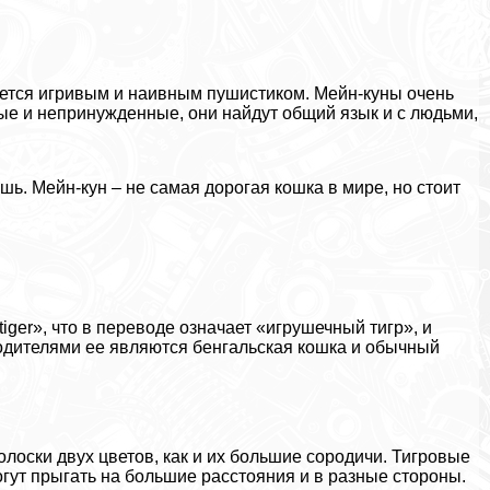
тается игривым и наивным пушистиком. Мейн-куны очень
ые и непринужденные, они найдут общий язык и с людьми,
шь. Мейн-кун – не самая дорогая кошка в мире, но стоит
iger», что в переводе означает «игрушечный тигр», и
ародителями ее являются бенгальская кошка и обычный
лоски двух цветов, как и их большие сородичи. Тигровые
огут прыгать на большие расстояния и в разные стороны.