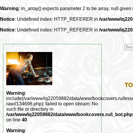
Warning
: in_array() expects parameter 2 to be array, null given
Notice
: Undefined index: HTTP_REFERER in
/var/www/iq22
Notice
: Undefined index: HTTP_REFERER in
/var/www/iq22
ТО
Warning
:
include(/var/www/iq22059882/data/www/bookcovers.ru/less
raw//134698.php): failed to open stream: No
such file or directory in
/var/www/iq22059882/data/www/bookcovers.ru/i_bot.php
on line
40
Warning
: