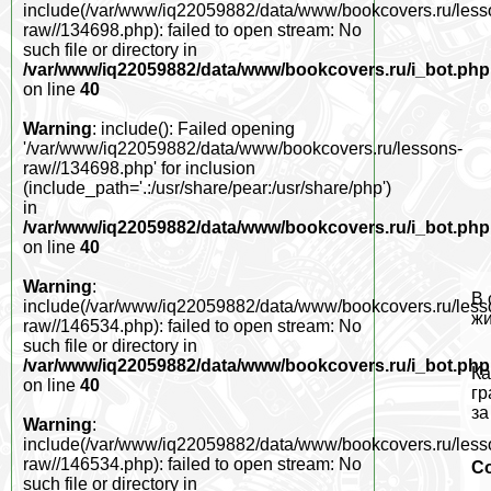
include(/var/www/iq22059882/data/www/bookcovers.ru/less
raw//134698.php): failed to open stream: No
such file or directory in
/var/www/iq22059882/data/www/bookcovers.ru/i_bot.php
on line
40
Warning
: include(): Failed opening
'/var/www/iq22059882/data/www/bookcovers.ru/lessons-
raw//134698.php' for inclusion
(include_path='.:/usr/share/pear:/usr/share/php')
in
/var/www/iq22059882/data/www/bookcovers.ru/i_bot.php
on line
40
Warning
:
В 
include(/var/www/iq22059882/data/www/bookcovers.ru/less
жи
raw//146534.php): failed to open stream: No
such file or directory in
/var/www/iq22059882/data/www/bookcovers.ru/i_bot.php
Ка
on line
40
гр
за
Warning
:
include(/var/www/iq22059882/data/www/bookcovers.ru/less
raw//146534.php): failed to open stream: No
С
such file or directory in