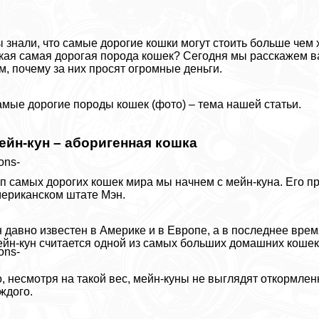
 знали, что самые дорогие кошки могут стоить больше чем
кая самая дорогая порода кошек? Сегодня мы расскажем ва
м, почему за них просят огромные деньги.
мые дорогие породы кошек (фото) – тема нашей статьи.
ейн-кун – аборигенная кошка
ons-
п самых дорогих кошек мира мы начнем с мейн-куна. Его 
ериканском штате Мэн.
 давно известен в Америке и в Европе, а в последнее вре
йн-кун считается одной из самых больших домашних кошек. 
ons-
, несмотря на такой вес, мейн-куны не выглядят откормле
ждого.