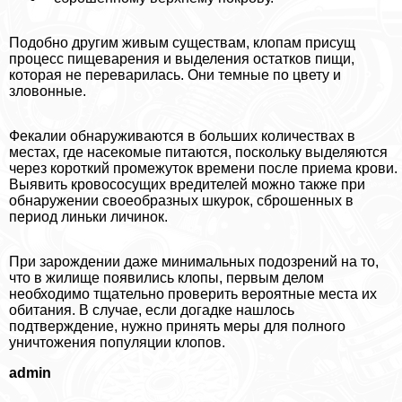
Подобно другим живым существам, клопам присущ
процесс пищеварения и выделения остатков пищи,
которая не переварилась. Они темные по цвету и
зловонные.
Фекалии обнаруживаются в больших количествах в
местах, где насекомые питаются, поскольку выделяются
через короткий промежуток времени после приема крови.
Выявить кровососущих вредителей можно также при
обнаружении своеобразных шкурок, сброшенных в
период линьки личинок.
При зарождении даже минимальных подозрений на то,
что в жилище появились клопы, первым делом
необходимо тщательно проверить вероятные места их
обитания. В случае, если догадке нашлось
подтверждение, нужно принять меры для полного
уничтожения популяции клопов.
admin