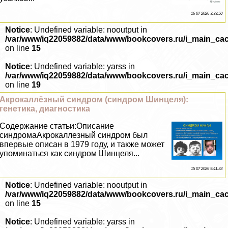
16 07 2026 3:33:50
Notice
: Undefined variable: nooutput in
/var/www/iq22059882/data/www/bookcovers.ru/i_main_ca
on line
15
Notice
: Undefined variable: yarss in
/var/www/iq22059882/data/www/bookcovers.ru/i_main_ca
on line
19
Акрокаллёзный синдром (синдром Шинцеля):
генетика, диагностика
Содержание статьи:Описание
синдромаАкрокаллезный синдром был
впервые описан в 1979 году, и также может
упоминаться как синдром Шинцеля...
15 07 2026 9:41:33
Notice
: Undefined variable: nooutput in
/var/www/iq22059882/data/www/bookcovers.ru/i_main_ca
on line
15
Notice
: Undefined variable: yarss in