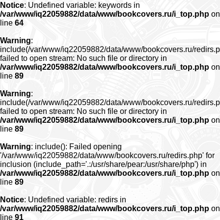
Notice
: Undefined variable: keywords in
/var/www/iq22059882/data/www/bookcovers.ru/i_top.php
on
line
64
Warning
:
include(/var/www/iq22059882/data/www/bookcovers.ru/redirs.p
failed to open stream: No such file or directory in
/var/www/iq22059882/data/www/bookcovers.ru/i_top.php
on
line
89
Warning
:
include(/var/www/iq22059882/data/www/bookcovers.ru/redirs.p
failed to open stream: No such file or directory in
/var/www/iq22059882/data/www/bookcovers.ru/i_top.php
on
line
89
Warning
: include(): Failed opening
'/var/www/iq22059882/data/www/bookcovers.ru/redirs.php' for
inclusion (include_path='.:/usr/share/pear:/usr/share/php') in
/var/www/iq22059882/data/www/bookcovers.ru/i_top.php
on
line
89
Notice
: Undefined variable: redirs in
/var/www/iq22059882/data/www/bookcovers.ru/i_top.php
on
line
91