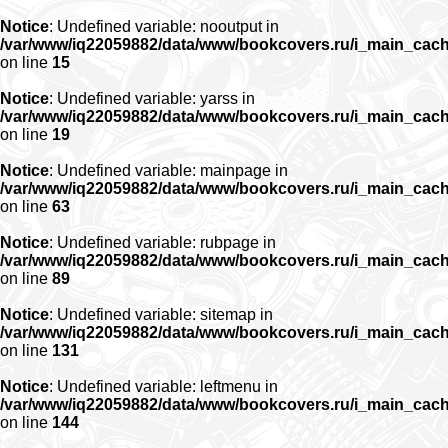
Notice
: Undefined variable: nooutput in
/var/www/iq22059882/data/www/bookcovers.ru/i_main_cac
on line
15
Notice
: Undefined variable: yarss in
/var/www/iq22059882/data/www/bookcovers.ru/i_main_cac
on line
19
Notice
: Undefined variable: mainpage in
/var/www/iq22059882/data/www/bookcovers.ru/i_main_cac
on line
63
Notice
: Undefined variable: rubpage in
/var/www/iq22059882/data/www/bookcovers.ru/i_main_cac
on line
89
Notice
: Undefined variable: sitemap in
/var/www/iq22059882/data/www/bookcovers.ru/i_main_cac
on line
131
Notice
: Undefined variable: leftmenu in
/var/www/iq22059882/data/www/bookcovers.ru/i_main_cac
on line
144