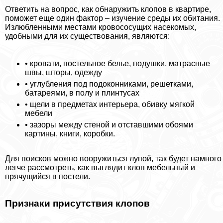
Ответить на вопрос, как обнаружить клопов в квартире,
поможет еще один фактор – изучение среды их обитания.
Излюбленными местами кровососущих насекомых,
удобными для их существования, являются:
• кровати, постельное белье, подушки, матрасные
швы, шторы, одежду
• углубления под подоконниками, решетками,
батареями, в полу и плинтусах
• щели в предметах интерьера, обивку мягкой
мебели
• зазоры между стеной и отставшими обоями
картины, книги, коробки.
Для поисков можно вооружиться лупой, так будет намного
легче рассмотреть, как выглядит клоп мебельный и
прячущийся в постели.
Признаки присутствия клопов