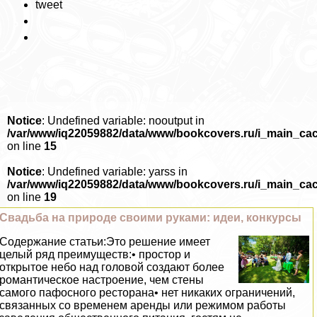
tweet
Notice
: Undefined variable: nooutput in
/var/www/iq22059882/data/www/bookcovers.ru/i_main_ca
on line
15
Notice
: Undefined variable: yarss in
/var/www/iq22059882/data/www/bookcovers.ru/i_main_ca
on line
19
Свадьба на природе своими руками: идеи, конкурсы
Содержание статьи:Это решение имеет
целый ряд преимуществ:• простор и
открытое небо над головой создают более
романтическое настроение, чем стены
самого пафосного ресторана• нет никаких ограничений,
связанных со временем аренды или режимом работы