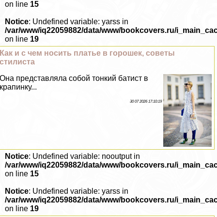
on line
15
Notice
: Undefined variable: yarss in
/var/www/iq22059882/data/www/bookcovers.ru/i_main_ca
on line
19
Как и с чем носить платье в горошек, советы
стилиста
Она представляла собой тонкий батист в
крапинку...
30 07 2026 17:10:19
Notice
: Undefined variable: nooutput in
/var/www/iq22059882/data/www/bookcovers.ru/i_main_ca
on line
15
Notice
: Undefined variable: yarss in
/var/www/iq22059882/data/www/bookcovers.ru/i_main_ca
on line
19