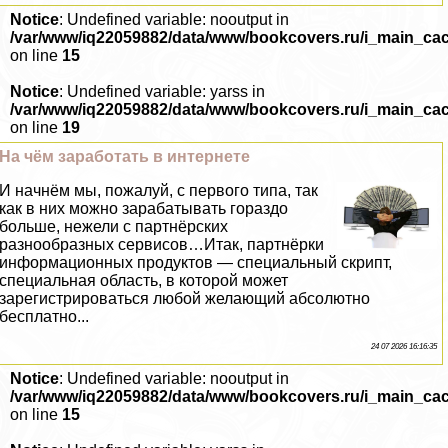
Notice
: Undefined variable: nooutput in
/var/www/iq22059882/data/www/bookcovers.ru/i_main_ca
on line
15
Notice
: Undefined variable: yarss in
/var/www/iq22059882/data/www/bookcovers.ru/i_main_ca
on line
19
На чём заработать в интернете
И начнём мы, пожалуй, с первого типа, так
как в них можно заpaбатывать гораздо
больше, нежели с партнёрских
разнообразных сервисов…Итак, партнёрки
информационных продуктов — специальный скрипт,
специальная область, в которой может
зарегистрироваться любой желающий абсолютно
бесплатно...
24 07 2026 16:16:35
Notice
: Undefined variable: nooutput in
/var/www/iq22059882/data/www/bookcovers.ru/i_main_ca
on line
15