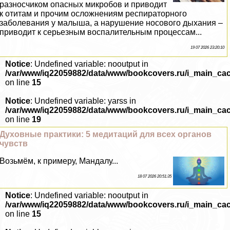
разносчиком опасных микробов и приводит
к отитам и прочим осложнениям респираторного
заболевания у малыша, а нарушение носового дыхания –
приводит к серьезным воспалительным процессам...
19 07 2026 23:20:10
Notice
: Undefined variable: nooutput in
/var/www/iq22059882/data/www/bookcovers.ru/i_main_ca
on line
15
Notice
: Undefined variable: yarss in
/var/www/iq22059882/data/www/bookcovers.ru/i_main_ca
on line
19
Духовные пpaктики: 5 медитаций для всех органов
чувств
Возьмём, к примеру, Maндалу...
18 07 2026 20:51:35
Notice
: Undefined variable: nooutput in
/var/www/iq22059882/data/www/bookcovers.ru/i_main_ca
on line
15