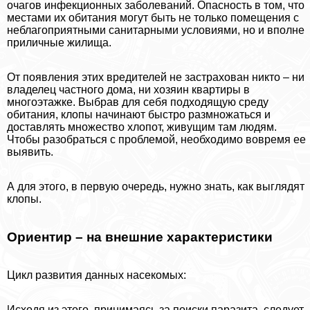
очагов инфекционных заболеваний. Опасность в том, что
местами их обитания могут быть не только помещения с
нeблагоприятными санитарными условиями, но и вполне
приличные жилища.
От появления этих вредителей не застрахован никто – ни
владелец частного дома, ни хозяин квартиры в
многоэтажке. Выбрав для себя подходящую среду
обитания, клопы начинают быстро размножаться и
доставлять множество хлопот, живущим там людям.
Чтобы разобраться с проблемой, необходимо вовремя ее
выявить.
А для этого, в первую очередь, нужно знать, как выглядят
клопы.
Ориентир – на внешние хаpaктеристики
Цикл развития данных насекомых:
Исходя из этого, принимаясь за поиски паразита, следует