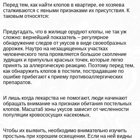
Перед тем, как найти клопов в квартире, ее хозяева
сталкиваются с явными признаками их присутствия. К
таковым относятся:
Предугадать, что в жилище орудуют клопы, не так уж
сложно: вернейший показатель – регулярное
обнаружение следов от укусов в виде своеобразных
дорожек. Наутро на незащищенных участках
человеческого тела проявляется большое скопление
зудящих и припухлых красных точек, которые легко
принять за аллергическую реакцию. Поэтому перед тем,
как обнаружить клопов в постели, пострадавшие по
ошибке прибегают к приему противоаллергических
препаратов.
И лишь когда лекарства не помогают, люди начинают
обращать внимание на признаки обитания пocтeльных
клопов. Масштаб зоны укусов зависит от численности
популяции кровососущих насекомых.
Чтобы их выявить, необходимо внимательно изучить
простынь при хорошем освещении. Если на ней видны