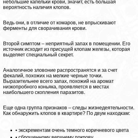
небольшие капельки крови, значит, есть большая
вероятность наличия клопов.
Ведь они, в отличие от комаров, не впрыскивают
ферменты для сворачивания крови.
Второй симптом – неприятный запах в помещении. Его
источник исходит из присущей клопам железы, которая
выделяет специальный секрет.
Аналогичное зловоние распространятся и за счет
фекалий, похожих на мелкие черные точки.
Выразительнее всего запах, похожий на аромат
низкопробного коньяка, проявляется в местах
наибольшего скопления паразитов.
Еще одна группа признаков – следы жизнедеятельности.
Как обнаружить клопов в квартире? По двум находкам:
• экскрементам очень темного коричневого цвета
• сброшенному верхнему покрову.