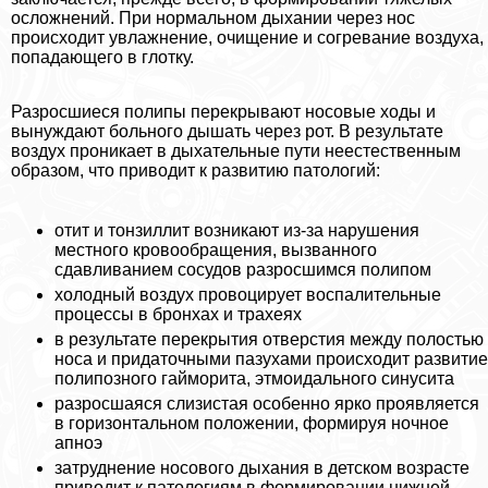
осложнений. При нормальном дыхании через нос
происходит увлажнение, очищение и согревание воздуха,
попадающего в глотку.
Разросшиеся полипы перекрывают носовые ходы и
вынуждают больного дышать через рот. В результате
воздух проникает в дыхательные пути неестественным
образом, что приводит к развитию патологий:
отит и тонзиллит возникают из-за нарушения
местного кровообращения, вызванного
сдавливанием сосудов разросшимся полипом
холодный воздух провоцирует воспалительные
процессы в бронхах и трахеях
в результате перекрытия отверстия между полостью
носа и придаточными пазухами происходит развитие
полипозного гайморита, этмоидального синусита
разросшаяся слизистая особенно ярко проявляется
в горизонтальном положении, формируя ночное
апноэ
затруднение носового дыхания в детском возрасте
приводит к патологиям в формировании нижней