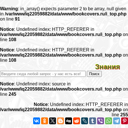
Warning
: in_array() expects parameter 2 to be array, null given
in
/var/www/iq22059882/data/www/bookcovers.ru/i_top.php
on line
91
Notice
: Undefined index: HTTP_REFERER in
/var/www/iq22059882/data/www/bookcovers.ru/i_top.php
on
line
108
Notice
: Undefined index: HTTP_REFERER in
/var/www/iq22059882/data/www/bookcovers.ru/i_top.php
on
line
108
Знания
Notice
: Undefined index: source in
/var/www/iq22059882/data/www/bookcovers.ru/i_top.php
on
line
245
Notice
: Undefined index: HTTP_REFERER in
/var/www/iq22059882/data/www/bookcovers.ru/i_top.php
on
line
255