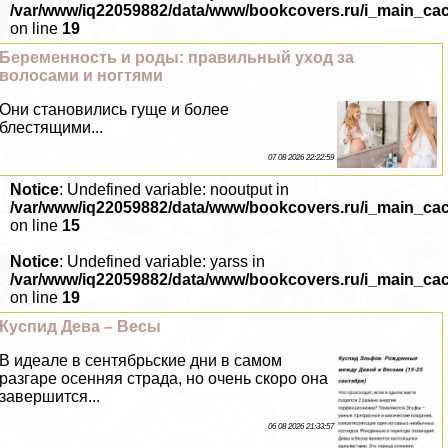
/var/www/iq22059882/data/www/bookcovers.ru/i_main_ca
on line
19
Беременность и роды: правильный уход за
волосами и ногтями
Они становились гуще и более
блестящими...
07 08 2026 22:22:59
Notice
: Undefined variable: nooutput in
/var/www/iq22059882/data/www/bookcovers.ru/i_main_ca
on line
15
Notice
: Undefined variable: yarss in
/var/www/iq22059882/data/www/bookcovers.ru/i_main_ca
on line
19
Куспид Дева – Весы
В идеале в сентябрьские дни в самом
разгаре осенняя страда, но очень скоро она
завершится...
06 08 2026 21:33:57