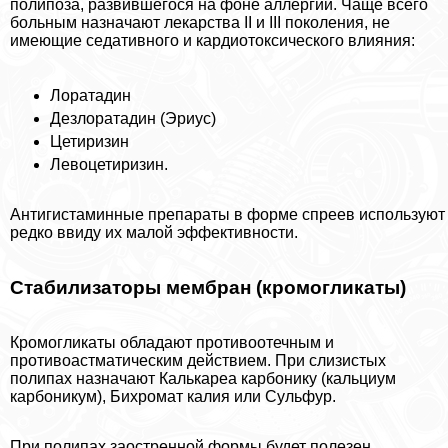
полипоза, развившегося на фоне аллергии. Чаще всего
больным назначают лекарства II и III поколения, не
имеющие седативного и кардиотоксического влияния:
Лоратадин
Дезлоратадин (Эриус)
Цетиризин
Левоцетиризин.
Антигистаминные препараты в форме спреев используют
редко ввиду их малой эффективности.
Стабилизаторы мембран (кромогликаты)
Кромогликаты обладают противоотечным и
противоастматическим действием. При слизистых
полипах назначают Калькареа карбонику (кальциум
карбоникум), Бихромат калия или Сульфур.
При полипах заостренной формы будет полезен