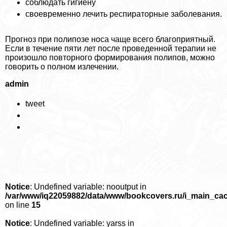
соблюдать гигиену
своевременно лечить респираторные заболевания.
Прогноз при полипозе носа чаще всего благоприятный.
Если в течение пяти лет после проведенной терапии не
произошло повторного формирования полипов, можно
говорить о полном излечении.
admin
tweet
Notice
: Undefined variable: nooutput in
/var/www/iq22059882/data/www/bookcovers.ru/i_main_ca
on line
15
Notice
: Undefined variable: yarss in