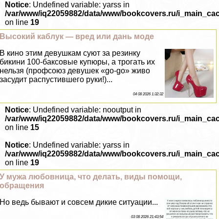
Notice
: Undefined variable: yarss in
/var/www/iq22059882/data/www/bookcovers.ru/i_main_ca
on line
19
Высокий каблук — вред или дань моде
В кино этим дeвyшкам суют за резинку
бикини 100-баксовые купюры, а трогать их
нельзя (профсоюз дeвyшек «go-go» живо
засудит распустившего руки!)...
04 08 2026 1:32:32
Notice
: Undefined variable: nooutput in
/var/www/iq22059882/data/www/bookcovers.ru/i_main_ca
on line
15
Notice
: Undefined variable: yarss in
/var/www/iq22059882/data/www/bookcovers.ru/i_main_ca
on line
19
У мужа любовница, что делать, виды помощи,
обращения
Но ведь бывают и совсем дикие ситуации...
03 08 2026 21:43:54