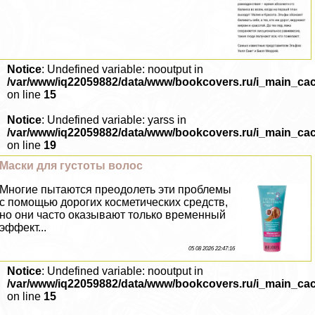
Notice
: Undefined variable: nooutput in
/var/www/iq22059882/data/www/bookcovers.ru/i_main_ca
on line
15
Notice
: Undefined variable: yarss in
/var/www/iq22059882/data/www/bookcovers.ru/i_main_ca
on line
19
Маски для густоты волос
Многие пытаются преодолеть эти проблемы
с помощью дорогих косметических средств,
но они часто оказывают только временный
эффект...
05 08 2026 22:47:16
Notice
: Undefined variable: nooutput in
/var/www/iq22059882/data/www/bookcovers.ru/i_main_ca
on line
15