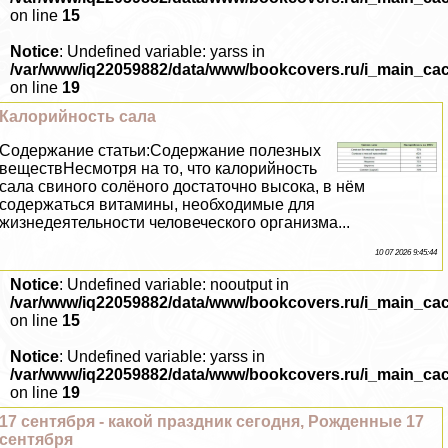
on line
15
Notice
: Undefined variable: yarss in
/var/www/iq22059882/data/www/bookcovers.ru/i_main_ca
on line
19
Калорийность сала
Содержание статьи:Содержание полезных
веществНесмотря на то, что калорийность
сала свиного солёного достаточно высока, в нём
содержаться витамины, необходимые для
жизнедеятельности человеческого организма...
10 07 2026 9:45:44
Notice
: Undefined variable: nooutput in
/var/www/iq22059882/data/www/bookcovers.ru/i_main_ca
on line
15
Notice
: Undefined variable: yarss in
/var/www/iq22059882/data/www/bookcovers.ru/i_main_ca
on line
19
17 сентября - какой праздник сегодня, Рожденные 17
сентября