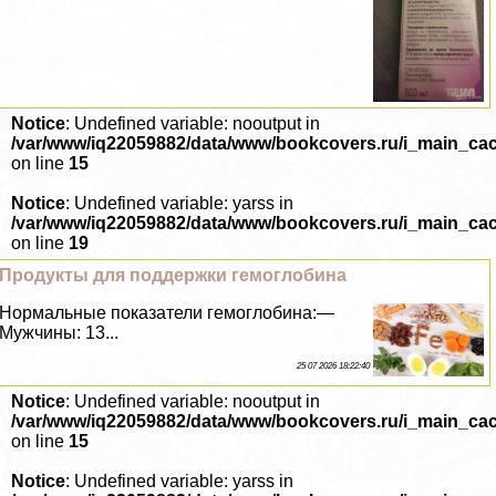
Notice
: Undefined variable: nooutput in
/var/www/iq22059882/data/www/bookcovers.ru/i_main_ca
on line
15
Notice
: Undefined variable: yarss in
/var/www/iq22059882/data/www/bookcovers.ru/i_main_ca
on line
19
Продукты для поддержки гемоглобина
Нормальные показатели гемоглобина:—
Мужчины: 13...
25 07 2026 18:22:40
Notice
: Undefined variable: nooutput in
/var/www/iq22059882/data/www/bookcovers.ru/i_main_ca
on line
15
Notice
: Undefined variable: yarss in