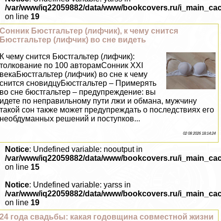
/var/www/iq22059882/data/www/bookcovers.ru/i_main_ca
on line
19
Сонник Бюcтгальтер (лифчик), к чему снится
Бюcтгальтер (лифчик) во сне видеть
К чему снится Бюcтгальтер (лифчик):
толкование по 100 авторамСонник XXI
векаБюcтгальтер (лифчик) во сне к чему
снится сновидцуБюcтгальтер – Примерять
во сне бюcтгальтер – предупреждение: вы
идете по неправильному пути лжи и обмана, мужчину
такой сон также может предупреждать о последствиях его
необдуманных решений и поступков...
02 08 2026 18:14:24
Notice
: Undefined variable: nooutput in
/var/www/iq22059882/data/www/bookcovers.ru/i_main_ca
on line
15
Notice
: Undefined variable: yarss in
/var/www/iq22059882/data/www/bookcovers.ru/i_main_ca
on line
19
24 года свадьбы: какая годовщина совместной жизни