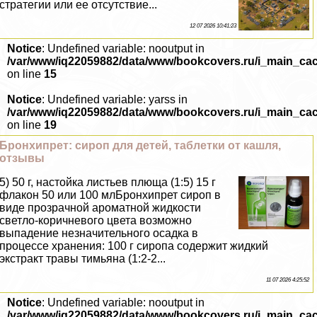
стратегии или ее отсутствие...
12 07 2026 10:41:23
Notice
: Undefined variable: nooutput in
/var/www/iq22059882/data/www/bookcovers.ru/i_main_ca
on line
15
Notice
: Undefined variable: yarss in
/var/www/iq22059882/data/www/bookcovers.ru/i_main_ca
on line
19
Бронхипрет: сироп для детей, таблетки от кашля,
отзывы
5) 50 г, настойка листьев плюща (1:5) 15 г
флакон 50 или 100 млБронхипрет сироп в
виде прозрачной ароматной жидкости
светло-коричневого цвета возможно
выпадение незначительного осадка в
процессе хранения: 100 г сиропа содержит жидкий
экстpaкт травы тимьяна (1:2-2...
11 07 2026 4:25:52
Notice
: Undefined variable: nooutput in
/var/www/iq22059882/data/www/bookcovers.ru/i_main_ca