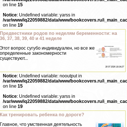
on line
15
Notice
: Undefined variable: yarss in
/var/www/iq22059882/data/www/bookcovers.ru/i_main_ca
on line
19
Предвестники родов по неделям беременности: на
36, 37, 38, 39, 40 и 41 неделе
Этот вопрос сугубо индивидуален, но все же
определенные закономерности
существуют...
30 07 2026 18:34:27
Notice
: Undefined variable: nooutput in
/var/www/iq22059882/data/www/bookcovers.ru/i_main_ca
on line
15
Notice
: Undefined variable: yarss in
/var/www/iq22059882/data/www/bookcovers.ru/i_main_ca
on line
19
Как тренировать ребенка по дороге?
Главное, что умственная деятельность