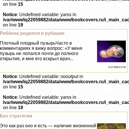
on line
15
Notice
: Undefined variable: yarss in
/var/www/iq22059882/data/www/bookcovers.ru/i_main_ca
on line
19
Ребёнок родился в рубашке
Плотный плодный пузырьЧасто в
комментариях я вижу вопрос: «У меня
пузырь не лопался почти до полного
открытия, и мне его вскрыл врач...
13 07 2026 6:37:52
Notice
: Undefined variable: nooutput in
/var/www/iq22059882/data/www/bookcovers.ru/i_main_ca
on line
15
Notice
: Undefined variable: yarss in
/var/www/iq22059882/data/www/bookcovers.ru/i_main_ca
on line
19
Без стратегии
Это как раз оно и есть — наличие жизненной