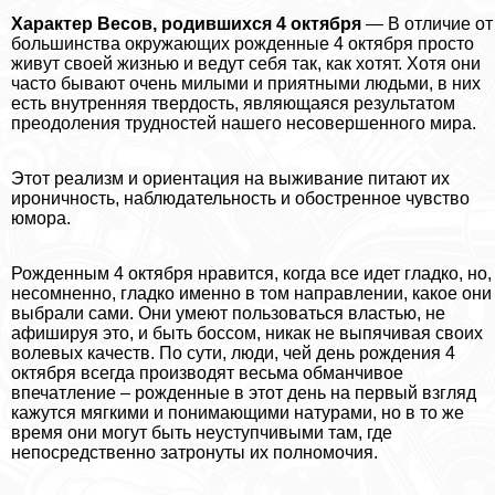
Хаpaктер Весов, родившихся 4 октября
— В отличие от
большинства окружающих рожденные 4 октября просто
живут своей жизнью и ведут себя так, как хотят. Хотя они
часто бывают очень милыми и приятными людьми, в них
есть внутренняя твердость, являющаяся результатом
преодоления трудностей нашего несовершенного мира.
Этот реализм и ориентация на выживание питают их
ироничность, наблюдательность и обостренное чувство
юмора.
Рожденным 4 октября нравится, когда все идет гладко, но,
несомненно, гладко именно в том направлении, какое они
выбрали сами. Они умеют пользоваться властью, не
афишируя это, и быть боссом, никак не выпячивая своих
волевых качеств. По сути, люди, чей день рождения 4
октября всегда производят весьма обманчивое
впечатление – рожденные в этот день на первый взгляд
кажутся мягкими и понимающими натурами, но в то же
время они могут быть неуступчивыми там, где
непосредственно затронуты их полномочия.