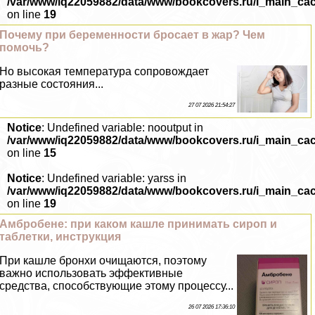
/var/www/iq22059882/data/www/bookcovers.ru/i_main_ca
on line
19
Почему при беременности бросает в жар? Чем
помочь?
Но высокая температура сопровождает
разные состояния...
27 07 2026 21:54:27
Notice
: Undefined variable: nooutput in
/var/www/iq22059882/data/www/bookcovers.ru/i_main_ca
on line
15
Notice
: Undefined variable: yarss in
/var/www/iq22059882/data/www/bookcovers.ru/i_main_ca
on line
19
Амбробене: при каком кашле принимать сироп и
таблетки, инструкция
При кашле бронхи очищаются, поэтому
важно использовать эффективные
средства, способствующие этому процессу...
26 07 2026 17:36:10