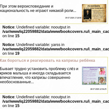
При этом вероисповедание и
национальность не играют никакой роли...
09 07 2026 17:18:56
Notice
: Undefined variable: nooutput in
/var/www/iq22059882/data/www/bookcovers.ru/i_main_ca
on line
15
Notice
: Undefined variable: yarss in
/var/www/iq22059882/data/www/bookcovers.ru/i_main_ca
on line
19
Как бороться и реагировать на капризы ребёнка
Бывает трудно установить проблему слёз и
криков малыша и иногда складывается
впечатление, что капризы совершенно
необоснованные...
08 07 2026 12:54:25
Notice
: Undefined variable: nooutput in
/var/www/iq22059882/data/www/bookcovers.ru/i_main_ca
on line
15