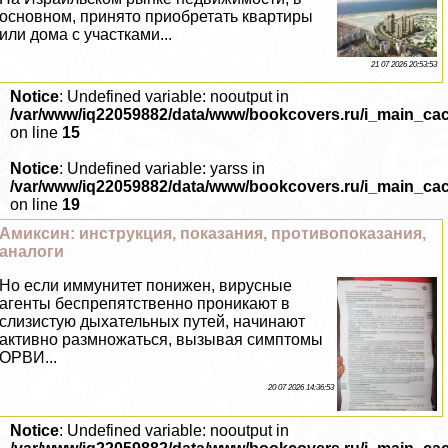
основном, принято приобретать квартиры
или дома с участками...
21 07 2026 20:53:53
Notice
: Undefined variable: nooutput in
/var/www/iq22059882/data/www/bookcovers.ru/i_main_ca
on line
15
Notice
: Undefined variable: yarss in
/var/www/iq22059882/data/www/bookcovers.ru/i_main_ca
on line
19
Амиксин: инструкция, показания, противопоказания,
аналоги
Но если иммунитет понижен, вирусные
агенты беспрепятственно проникают в
слизистую дыхательных путей, начинают
активно размножаться, вызывая симптомы
ОРВИ...
20 07 2026 14:36:53
Notice
: Undefined variable: nooutput in