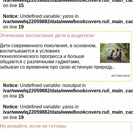
/var/www/iq22059882/data/www/bookcovers.ru/i_main_ca
on line
15
Notice
: Undefined variable: yarss in
/var/www/iq22059882/data/www/bookcovers.ru/i_main_ca
on line
19
Этическое воспитание дети и родители
Дети современного поколения, в основном,
воспитываются в условиях
технологического прогресса и больше
общаются с различными гаджетами,
забывая со временем про свою истинную природу...
04 07 2026 6:56:16
Notice
: Undefined variable: nooutput in
/var/www/iq22059882/data/www/bookcovers.ru/i_main_ca
on line
15
Notice
: Undefined variable: yarss in
/var/www/iq22059882/data/www/bookcovers.ru/i_main_ca
on line
19
Не рожайте, если не готовы