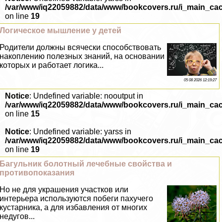
/var/www/iq22059882/data/www/bookcovers.ru/i_main_ca
on line
19
Логическое мышление у детей
Родители должны всячески способствовать
накоплению полезных знаний, на основании
которых и работает логика...
05 08 2026 12:19:27
Notice
: Undefined variable: nooutput in
/var/www/iq22059882/data/www/bookcovers.ru/i_main_ca
on line
15
Notice
: Undefined variable: yarss in
/var/www/iq22059882/data/www/bookcovers.ru/i_main_ca
on line
19
Багульник болотный лечебные свойства и
противопоказания
Но не для украшения участков или
интерьера используются побеги пахучего
кустарника, а для избавления от многих
недугов...