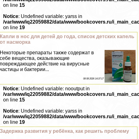
on line
15
Notice
: Undefined variable: yarss in
/var/www/iq22059882/data/www/bookcovers.ru/i_main_ca
on line
19
Капли в нос для детей до года, список детских капель
от насморка
Некоторые препараты также содержат в
себе вещества, оказывающие
повреждающее действие на вирусные
частицы и бактерии...
08 08 2026 14:37:17
Notice
: Undefined variable: nooutput in
/var/www/iq22059882/data/www/bookcovers.ru/i_main_ca
on line
15
Notice
: Undefined variable: yarss in
/var/www/iq22059882/data/www/bookcovers.ru/i_main_ca
on line
19
Задержка развития у ребёнка, как решить проблему