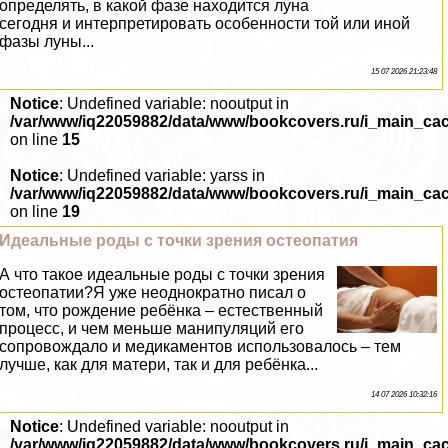
определять, в какой фазе находится луна
сегодня и интерпретировать особенности той или иной
фазы луны...
15 07 2026 21:23:48
Notice
: Undefined variable: nooutput in
/var/www/iq22059882/data/www/bookcovers.ru/i_main_ca
on line
15
Notice
: Undefined variable: yarss in
/var/www/iq22059882/data/www/bookcovers.ru/i_main_ca
on line
19
Идеальные роды с точки зрения остеопатия
А что такое идеальные роды с точки зрения
остеопатии?Я уже неоднократно писал о
том, что рождение ребёнка – естественный
процесс, и чем меньше манипуляций его
сопровождало и медикаментов использовалось – тем
лучше, как для матери, так и для ребёнка...
14 07 2026 10:32:16
Notice
: Undefined variable: nooutput in
/var/www/iq22059882/data/www/bookcovers.ru/i_main_ca