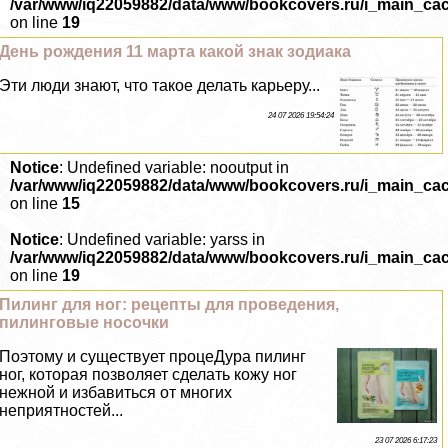
/var/www/iq22059882/data/www/bookcovers.ru/i_main_ca
on line
19
День рождения 11 марта какой знак зодиака
Эти люди знают, что такое делать карьеру...
24 07 2026 19:54:24
Notice
: Undefined variable: nooutput in
/var/www/iq22059882/data/www/bookcovers.ru/i_main_ca
on line
15
Notice
: Undefined variable: yarss in
/var/www/iq22059882/data/www/bookcovers.ru/i_main_ca
on line
19
Пилинг для ног: рецепты для проведения,
пилинговые носочки
Поэтому и существует процеДypa пилинг
ног, которая позволяет сделать кожу ног
нежной и избавиться от многих
неприятностей...
23 07 2026 6:17:23