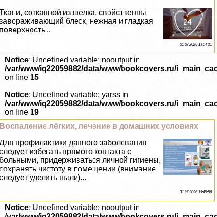
Ткани, сотканной из шелка, свойственны
завораживающий блеск, нежная и гладкая
поверхность...
01 08 2026 13:14:21
Notice
: Undefined variable: nooutput in
/var/www/iq22059882/data/www/bookcovers.ru/i_main_ca
on line
15
Notice
: Undefined variable: yarss in
/var/www/iq22059882/data/www/bookcovers.ru/i_main_ca
on line
19
Воспаление лёгких, лечение в домашних условиях
Для профилактики данного заболевания
следует избегать прямого контакта с
больными, придерживаться личной гигиены,
сохранять чистоту в помещении (внимание
следует уделить пыли)...
31 07 2026 15:48:56
Notice
: Undefined variable: nooutput in
/var/www/iq22059882/data/www/bookcovers.ru/i_main_ca