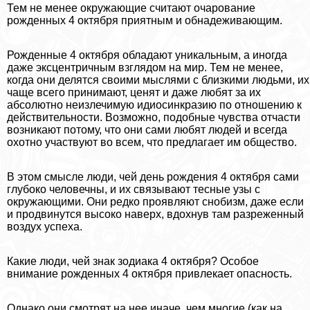
Тем не менее окружающие считают очарование
рожденных 4 октября приятным и обнадеживающим.
Рожденные 4 октября обладают уникальным, а иногда
даже эксцентричным взглядом на мир. Тем не менее,
когда они делятся своими мыслями с близкими людьми, их
чаще всего принимают, ценят и даже любят за их
абсолютно неизлечимую идиосинкразию по отношению к
действительности. Возможно, подобные чувства отчасти
возникают потому, что они сами любят людей и всегда
охотно участвуют во всем, что предлагает им общество.
В этом смысле люди, чей день рождения 4 октября сами
глубоко человечны, и их связывают тесные узы с
окружающими. Они редко проявляют снобизм, даже если
и продвинутся высоко наверх, вдохнув там разреженный
воздух успеха.
Какие люди, чей знак зодиака 4 октября? Особое
внимание рожденных 4 октября привлекает опасность.
Однако они смотрят на нее иначе, чем многие (как на