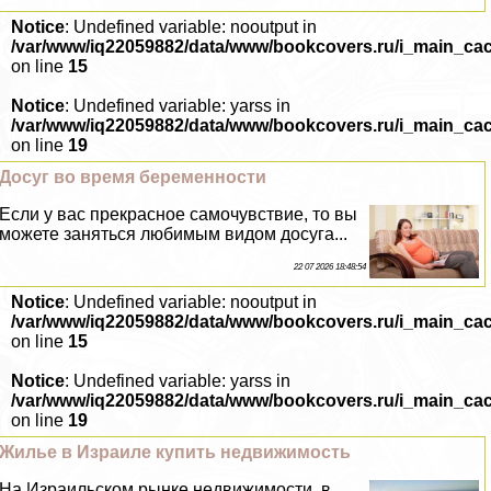
Notice
: Undefined variable: nooutput in
/var/www/iq22059882/data/www/bookcovers.ru/i_main_ca
on line
15
Notice
: Undefined variable: yarss in
/var/www/iq22059882/data/www/bookcovers.ru/i_main_ca
on line
19
Досуг во время беременности
Если у вас прекрасное самочувствие, то вы
можете заняться любимым видом досуга...
22 07 2026 18:48:54
Notice
: Undefined variable: nooutput in
/var/www/iq22059882/data/www/bookcovers.ru/i_main_ca
on line
15
Notice
: Undefined variable: yarss in
/var/www/iq22059882/data/www/bookcovers.ru/i_main_ca
on line
19
Жилье в Израиле купить недвижимость
На Израильском рынке недвижимости, в