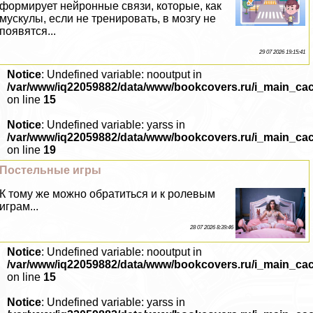
формирует нейронные связи, которые, как
мускулы, если не тренировать, в мозгу не
появятся...
29 07 2026 19:15:41
Notice
: Undefined variable: nooutput in
/var/www/iq22059882/data/www/bookcovers.ru/i_main_ca
on line
15
Notice
: Undefined variable: yarss in
/var/www/iq22059882/data/www/bookcovers.ru/i_main_ca
on line
19
Пocтeльные игры
К тому же можно обратиться и к ролевым
играм...
28 07 2026 8:39:46
Notice
: Undefined variable: nooutput in
/var/www/iq22059882/data/www/bookcovers.ru/i_main_ca
on line
15
Notice
: Undefined variable: yarss in