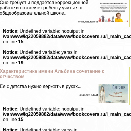
Оно требует и поддаётся коррекционной
работе и позволяет ребёнку учиться в
общеобразовательной школе...
07 08 2026 22:54:48
Notice
: Undefined variable: nooutput in
/var/www/iq22059882/data/www/bookcovers.ru/i_main_ca
on line
15
Notice
: Undefined variable: yarss in
/var/www/iq22059882/data/www/bookcovers.ru/i_main_ca
on line
19
Хаpaктеристика имени Альбина сочетание с
отчеством
Ее с детства нужно держать в руках...
06 08 2026 9:46:44
Notice
: Undefined variable: nooutput in
/var/www/iq22059882/data/www/bookcovers.ru/i_main_ca
on line
15
Notice
: Undefined variable: yarss in