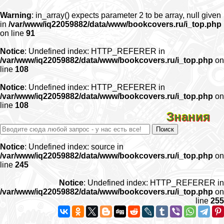
Warning
: in_array() expects parameter 2 to be array, null given
in
/var/www/iq22059882/data/www/bookcovers.ru/i_top.php
on line
91
Notice
: Undefined index: HTTP_REFERER in
/var/www/iq22059882/data/www/bookcovers.ru/i_top.php
on
line
108
Notice
: Undefined index: HTTP_REFERER in
/var/www/iq22059882/data/www/bookcovers.ru/i_top.php
on
line
108
Знания
Notice
: Undefined index: source in
/var/www/iq22059882/data/www/bookcovers.ru/i_top.php
on
line
245
Notice
: Undefined index: HTTP_REFERER in
/var/www/iq22059882/data/www/bookcovers.ru/i_top.php
on
line
255