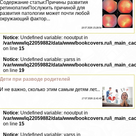
Содержание статьи:Причины развития
ретинопатииПослужить причиной для
развития патологии может почти любой
окружающий фактор...
18 07 2026 15:28:54
Notice
: Undefined variable: nooutput in
/var/www/iq22059882/data/www/bookcovers.ru/i_main_ca
on line
15
Notice
: Undefined variable: yarss in
/var/www/iq22059882/data/www/bookcovers.ru/i_main_ca
on line
19
Дети при разводе родителей
И не важно, сколько этим самым детям лет...
17 07 2026 11:41:43
Notice
: Undefined variable: nooutput in
/var/www/iq22059882/data/www/bookcovers.ru/i_main_ca
on line
15
Notice
: Undefined variable: yarss in