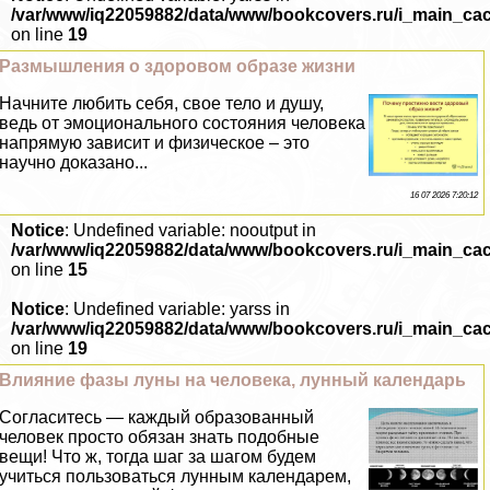
/var/www/iq22059882/data/www/bookcovers.ru/i_main_ca
on line
19
Размышления о здоровом образе жизни
Начните любить себя, свое тело и душу,
ведь от эмоционального состояния человека
напрямую зависит и физическое – это
научно доказано...
16 07 2026 7:20:12
Notice
: Undefined variable: nooutput in
/var/www/iq22059882/data/www/bookcovers.ru/i_main_ca
on line
15
Notice
: Undefined variable: yarss in
/var/www/iq22059882/data/www/bookcovers.ru/i_main_ca
on line
19
Влияние фазы луны на человека, лунный календарь
Согласитесь — каждый образованный
человек просто обязан знать подобные
вещи! Что ж, тогда шаг за шагом будем
учиться пользоваться лунным календарем,