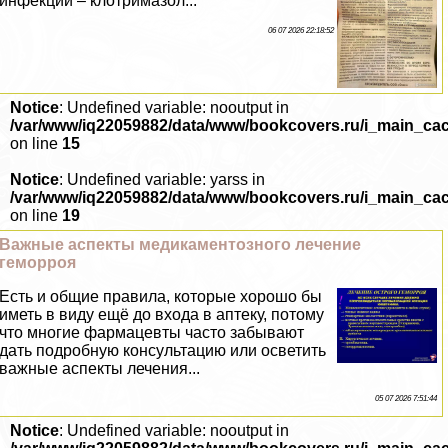
инфекции – клотримaзoл...
06 07 2026 22:18:52
Notice
: Undefined variable: nooutput in
/var/www/iq22059882/data/www/bookcovers.ru/i_main_ca
on line
15
Notice
: Undefined variable: yarss in
/var/www/iq22059882/data/www/bookcovers.ru/i_main_ca
on line
19
Важные аспекты медикаментозного лечение
геморроя
Есть и общие правила, которые хорошо бы
иметь в виду ещё до входа в аптеку, потому
что многие фармацевты часто забывают
дать подробную консультацию или осветить
важные аспекты лечения...
05 07 2026 7:51:44
Notice
: Undefined variable: nooutput in