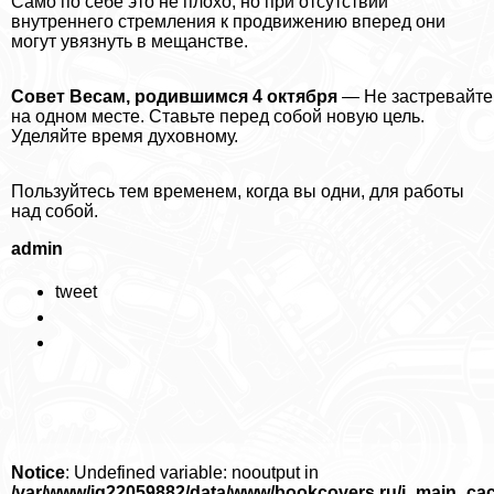
Само по себе это не плохо, но при отсутствии
внутреннего стремления к продвижению вперед они
могут увязнуть в мещанстве.
Совет Весам, родившимся 4 октября
— Не застревайте
на одном месте. Ставьте перед собой новую цель.
Уделяйте время духовному.
Пользуйтесь тем временем, когда вы одни, для работы
над собой.
admin
tweet
Notice
: Undefined variable: nooutput in
/var/www/iq22059882/data/www/bookcovers.ru/i_main_ca