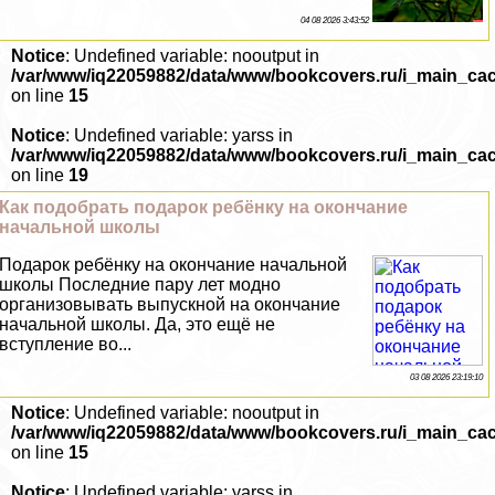
04 08 2026 3:43:52
Notice
: Undefined variable: nooutput in
/var/www/iq22059882/data/www/bookcovers.ru/i_main_ca
on line
15
Notice
: Undefined variable: yarss in
/var/www/iq22059882/data/www/bookcovers.ru/i_main_ca
on line
19
Как подобрать подарок ребёнку на окончание
начальной школы
Подарок ребёнку на окончание начальной
школы Последние пару лет модно
организовывать выпускной на окончание
начальной школы. Да, это ещё не
вступление во...
03 08 2026 23:19:10
Notice
: Undefined variable: nooutput in
/var/www/iq22059882/data/www/bookcovers.ru/i_main_ca
on line
15
Notice
: Undefined variable: yarss in