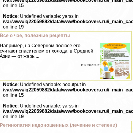
/var/www/iq22059882/data/www/bookcovers.ru/i_main_ca
on line
15
Notice
: Undefined variable: yarss in
/var/www/iq22059882/data/www/bookcovers.ru/i_main_ca
on line
19
Все о чае, полезные рецепты
Например, на Северном полюсе его
считают спасителем от холода, в Средней
Азии — от жары...
19 07 2026 9:51:30
Notice
: Undefined variable: nooutput in
/var/www/iq22059882/data/www/bookcovers.ru/i_main_ca
on line
15
Notice
: Undefined variable: yarss in
/var/www/iq22059882/data/www/bookcovers.ru/i_main_ca
on line
19
Ретинопатия недоношенных (лечение и степени)