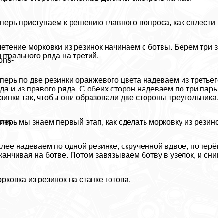
перь приступаем к решению главного вопроса, как сплести 
етение морковки из резинок начинаем с ботвы. Берем три з
нтрального ряда на третий.
ons-
перь по две резинки оранжевого цвета надеваем из третьег
да и из правого ряда. С обеих сторон надеваем по три па
зинки так, чтобы они образовали две стороны треугольника
ons-
перь мы знаем первый этап, как сделать морковку из резино
лее надеваем по одной резинке, скрученной вдвое, поперёк
канчивая на ботве. Потом завязываем ботву в узелок, и сн
рковка из резинок на станке готова.