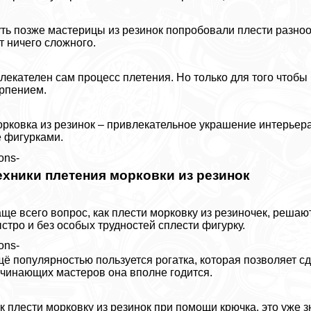
ть позже мастерицы из резинок попробовали плести разнооб
т ничего сложного.
лекателен сам процесс плетения. Но только для того чтобы
рпением.
рковка из резинок – привлекательное украшение интерьера
 фигурками.
ons-
ехники плетения морковки из резинок
ще всего вопрос, как плести морковку из резиночек, решаю
стро и без особых трудностей сплести фигурку.
ons-
ё популярностью пользуется рогатка, которая позволяет с
чинающих мастеров она вполне годится.
к плести морковку из резинок при помощи крючка, это уже