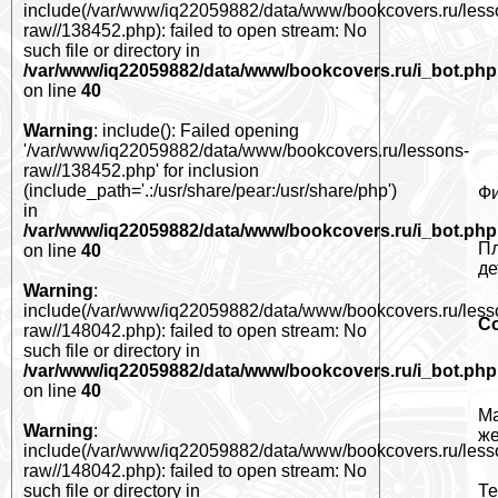
include(/var/www/iq22059882/data/www/bookcovers.ru/less
raw//138452.php): failed to open stream: No
such file or directory in
/var/www/iq22059882/data/www/bookcovers.ru/i_bot.php
on line
40
Warning
: include(): Failed opening
'/var/www/iq22059882/data/www/bookcovers.ru/lessons-
raw//138452.php' for inclusion
(include_path='.:/usr/share/pear:/usr/share/php')
Фи
in
/var/www/iq22059882/data/www/bookcovers.ru/i_bot.php
Пл
on line
40
де
Warning
:
include(/var/www/iq22059882/data/www/bookcovers.ru/less
С
raw//148042.php): failed to open stream: No
such file or directory in
/var/www/iq22059882/data/www/bookcovers.ru/i_bot.php
on line
40
Ма
Warning
:
же
include(/var/www/iq22059882/data/www/bookcovers.ru/less
raw//148042.php): failed to open stream: No
Те
such file or directory in