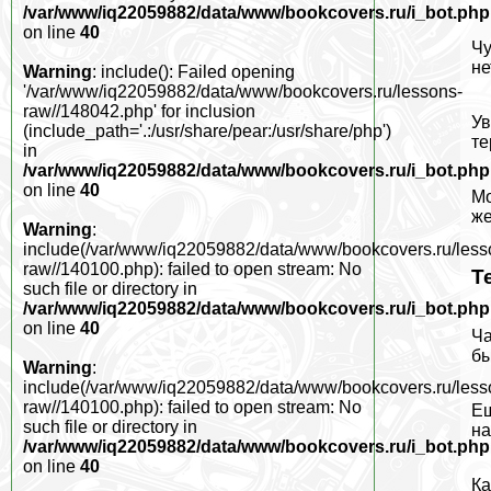
/var/www/iq22059882/data/www/bookcovers.ru/i_bot.php
on line
40
Чу
не
Warning
: include(): Failed opening
'/var/www/iq22059882/data/www/bookcovers.ru/lessons-
raw//148042.php' for inclusion
Ув
(include_path='.:/usr/share/pear:/usr/share/php')
те
in
/var/www/iq22059882/data/www/bookcovers.ru/i_bot.php
on line
40
Мо
же
Warning
:
include(/var/www/iq22059882/data/www/bookcovers.ru/less
raw//140100.php): failed to open stream: No
Т
such file or directory in
/var/www/iq22059882/data/www/bookcovers.ru/i_bot.php
on line
40
Ча
бы
Warning
:
include(/var/www/iq22059882/data/www/bookcovers.ru/less
raw//140100.php): failed to open stream: No
Ещ
such file or directory in
на
/var/www/iq22059882/data/www/bookcovers.ru/i_bot.php
on line
40
Ка