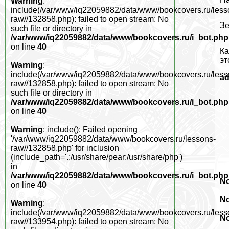
Warning
:
include(/var/www/iq22059882/data/www/bookcovers.ru/less
raw//132858.php): failed to open stream: No
Зе
such file or directory in
/var/www/iq22059882/data/www/bookcovers.ru/i_bot.php
on line
40
Ка
эт
Warning
:
include(/var/www/iq22059882/data/www/bookcovers.ru/less
a
raw//132858.php): failed to open stream: No
such file or directory in
/var/www/iq22059882/data/www/bookcovers.ru/i_bot.php
on line
40
Warning
: include(): Failed opening
'/var/www/iq22059882/data/www/bookcovers.ru/lessons-
raw//132858.php' for inclusion
(include_path='.:/usr/share/pear:/usr/share/php')
in
/var/www/iq22059882/data/www/bookcovers.ru/i_bot.php
No
on line
40
No
Warning
:
include(/var/www/iq22059882/data/www/bookcovers.ru/less
No
raw//133954.php): failed to open stream: No