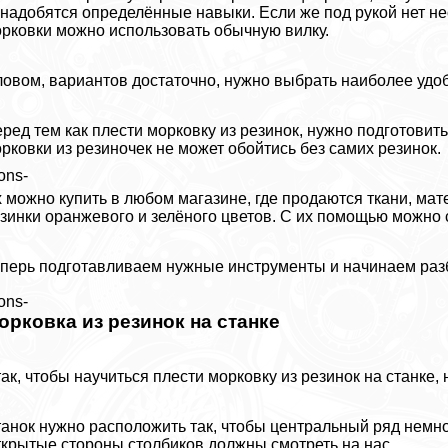
надобятся определённые навыки. Если же под рукой нет н
рковки можно использовать обычную вилку.
овом, вариантов достаточно, нужно выбрать наиболее удо
ред тем как плести морковку из резинок, нужно подготови
рковки из резиночек не может обойтись без самих резинок.
ons-
 можно купить в любом магазине, где продаются ткани, ма
зинки оранжевого и зелёного цветов. С их помощью можно 
перь подготавливаем нужные инструменты и начинаем разби
ons-
орковка из резинок на станке
ак, чтобы научиться плести морковку из резинок на станке,
анок нужно расположить так, чтобы центральный ряд немн
крытые стороны столбиков должны смотреть на нас.