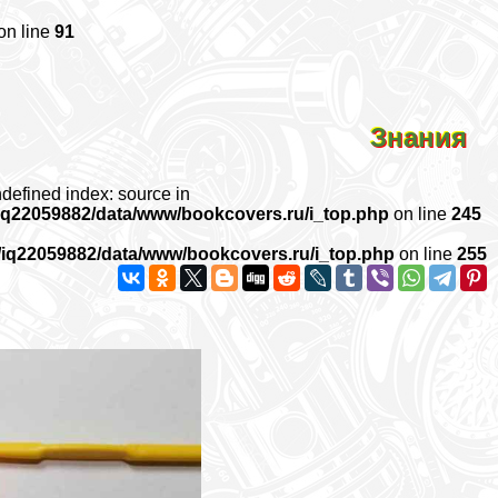
on line
91
Знания
ndefined index: source in
iq22059882/data/www/bookcovers.ru/i_top.php
on line
245
/iq22059882/data/www/bookcovers.ru/i_top.php
on line
255