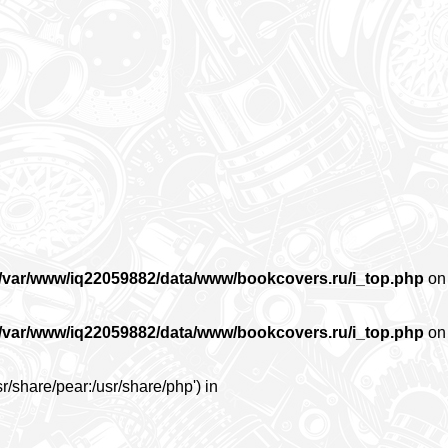
/var/www/iq22059882/data/www/bookcovers.ru/i_top.php
on
/var/www/iq22059882/data/www/bookcovers.ru/i_top.php
on
r/share/pear:/usr/share/php') in