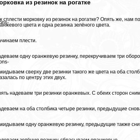
орковка из резинок на рогатке
к сплести морковку из резинок на рогатке? Опять же, нам п
ons-
анжевого цвета и одна резинка зелёного цвета.
чинаем плести.
деваем одну оранжевую резинку, перекручиваем три оборо
ons-
кидываем сверху две резинки такого же цвета на оба стол
азалась по центру этих двух.
ять надеваем три резинки оранжевых. С обеих сторон сни
деваем на оба столбика четыре резинки, предыдущие снов
кидываем одну оранжевую резинку, предыдущие также сн
деваем зелёную резинку, сбрасываем оранжевые.