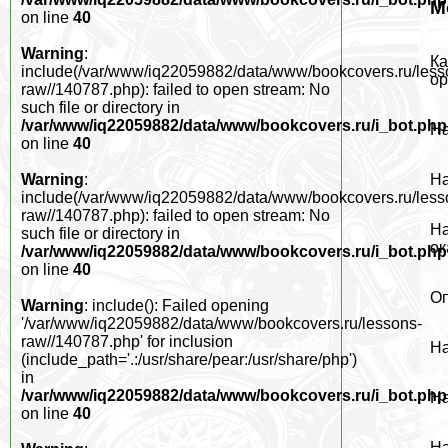
М
on line
40
Warning
:
Ка
include(/var/www/iq22059882/data/www/bookcovers.ru/less
ор
raw//140787.php): failed to open stream: No
such file or directory in
/var/www/iq22059882/data/www/bookcovers.ru/i_bot.php
На
on line
40
На
Warning
:
include(/var/www/iq22059882/data/www/bookcovers.ru/less
raw//140787.php): failed to open stream: No
На
such file or directory in
ок
/var/www/iq22059882/data/www/bookcovers.ru/i_bot.php
on line
40
Оп
Warning
: include(): Failed opening
'/var/www/iq22059882/data/www/bookcovers.ru/lessons-
raw//140787.php' for inclusion
На
(include_path='.:/usr/share/pear:/usr/share/php')
in
/var/www/iq22059882/data/www/bookcovers.ru/i_bot.php
На
on line
40
На