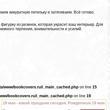
ем аккуратную петельку и затягиваем. Всё готово.
фигурку из резинок, которая украсит ваш интерьер. Для
немного терпения, внимательности и усилий.
ata/www/bookcovers.ru/i_main_cached.php
on line
15
/www/bookcovers.ru/i_main_cached.php
on line
19
19 мая - какой праздник сегодня, Рожденные 19 мая