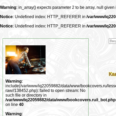
Warning
: in_array() expects parameter 2 to be array, null given
Notice
: Undefined index: HTTP_REFERER in
/var/www/iq22
Notice
: Undefined index: HTTP_REFERER in
/var/www/iq22
Ка
Warning
:
include(/var/www/iq22059882/data/www/bookcovers.ru/less
raw//138452.php): failed to open stream: No
such file or directory in
/var/www/iq22059882/data/www/bookcovers.ru/i_bot.php
on line
40
Warning
: