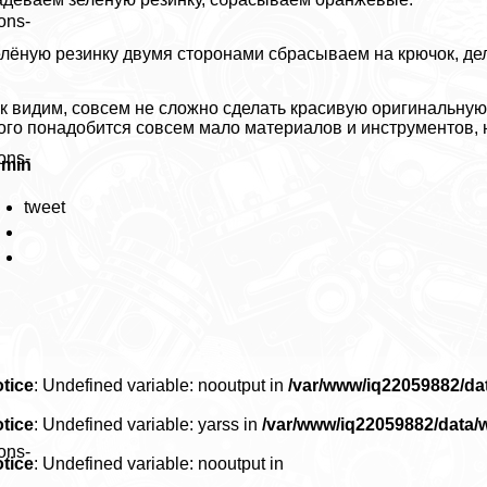
ons-
лёную резинку двумя сторонами сбрасываем на крючок, дела
к видим, совсем не сложно сделать красивую оригинальную 
ого понадобится совсем мало материалов и инструментов, 
ons-
dmin
tweet
tice
: Undefined variable: nooutput in
/var/www/iq22059882/d
tice
: Undefined variable: yarss in
/var/www/iq22059882/data
ons-
tice
: Undefined variable: nooutput in