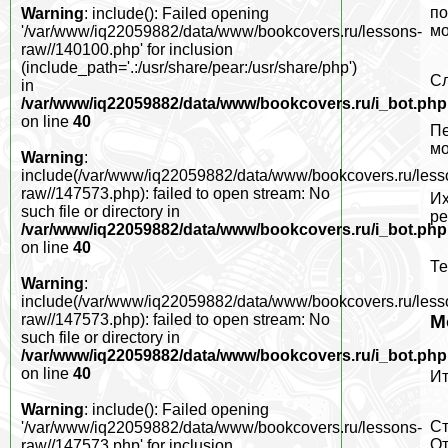
по
Warning
: include(): Failed opening
мо
'/var/www/iq22059882/data/www/bookcovers.ru/lessons-
raw//140100.php' for inclusion
(include_path='.:/usr/share/pear:/usr/share/php')
Сл
in
/var/www/iq22059882/data/www/bookcovers.ru/i_bot.php
on line
40
Пе
мо
Warning
:
include(/var/www/iq22059882/data/www/bookcovers.ru/less
raw//147573.php): failed to open stream: No
Их
such file or directory in
ре
/var/www/iq22059882/data/www/bookcovers.ru/i_bot.php
on line
40
Те
Warning
:
include(/var/www/iq22059882/data/www/bookcovers.ru/less
М
raw//147573.php): failed to open stream: No
such file or directory in
/var/www/iq22059882/data/www/bookcovers.ru/i_bot.php
on line
40
Ит
Warning
: include(): Failed opening
Ст
'/var/www/iq22059882/data/www/bookcovers.ru/lessons-
От
raw//147573.php' for inclusion