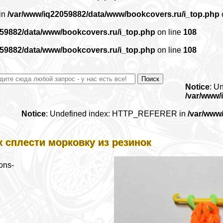
 in
/var/www/iq22059882/data/www/bookcovers.ru/i_top.php
059882/data/www/bookcovers.ru/i_top.php
on line
108
059882/data/www/bookcovers.ru/i_top.php
on line
108
Notice
: U
/var/www/
Notice
: Undefined index: HTTP_REFERER in
/var/www
к сплести морковку из резинок
ons-