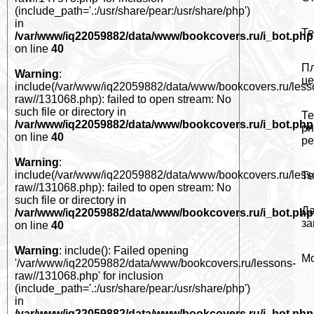
(include_path='.:/usr/share/pear:/usr/share/php')
in
Те
/var/www/iq22059882/data/www/bookcovers.ru/i_bot.php
on line
40
Пл
Warning
:
це
include(/var/www/iq22059882/data/www/bookcovers.ru/less
raw//131068.php): failed to open stream: No
such file or directory in
Те
/var/www/iq22059882/data/www/bookcovers.ru/i_bot.php
ря
on line
40
ре
Warning
:
include(/var/www/iq22059882/data/www/bookcovers.ru/less
Те
raw//131068.php): failed to open stream: No
such file or directory in
Да
/var/www/iq22059882/data/www/bookcovers.ru/i_bot.php
за
on line
40
Warning
: include(): Failed opening
Мо
'/var/www/iq22059882/data/www/bookcovers.ru/lessons-
raw//131068.php' for inclusion
(include_path='.:/usr/share/pear:/usr/share/php')
in
/var/www/iq22059882/data/www/bookcovers.ru/i_bot.php