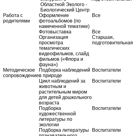
Областной Эколого -
Биологический Центр
Работа с
Оформление
Все
родителями
фотоальбомов (по
намеченной тематике)
Фотовыставка
Все
Организация
Старшая,
просмотра
подготовительная
тематических
видеофильмов, слайд
фильмов («Флора и
фауна»)
Методическое
Подборка наблюдений
Воспитатели
сопровождение
в природе
Цикл наблюдений за
Воспитатели
животным и
растительным миром
для детей дошкольного
возраста
Подборка
Воспитатели
художественной
литературы по
экологии
Подборка литературы
Воспитатели
познавательного