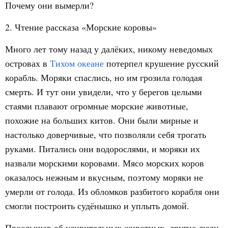
Почему они вымерли?
2. Чтение рассказа «Морские коровы»
Много лет тому назад у далёких, никому неведомых
островах в
Тихом океане
потерпел крушение русский
корабль. Моряки спаслись, но им грозила голодая
смерть. И тут они увидели, что у берегов целыми
стаями плавают огромные морские животные,
похожие на больших китов. Они были мирные и
настолько доверчивые, что позволяли себя трогать
руками. Питались они водорослями, и моряки их
назвали морскими коровами. Мясо морских коров
оказалось нежным и вкусным, поэтому моряки не
умерли от голода. Из обломков разбитого корабля они
смогли построить судёнышко и уплыть домой.
Прослышав об удивительных животных, другие люди