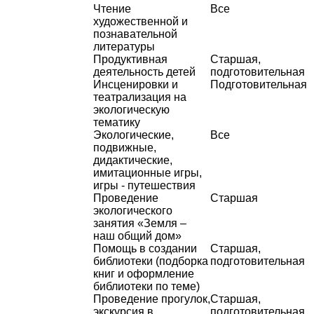
Чтение
Все
художественной и
познавательной
литературы
Продуктивная
Старшая,
деятельность детей
подготовительная
Инсценировки и
Подготовительная
театрализация на
экологическую
тематику
Экологические,
Все
подвижные,
дидактические,
имитационные игры,
игры - путешествия
Проведение
Старшая
экологического
занятия «Земля –
наш общий дом»
Помощь в создании
Старшая,
библиотеки (подборка
подготовительная
книг и оформление
библиотеки по теме)
Проведение прогулок,
Старшая,
экскурсия в
подготовительная