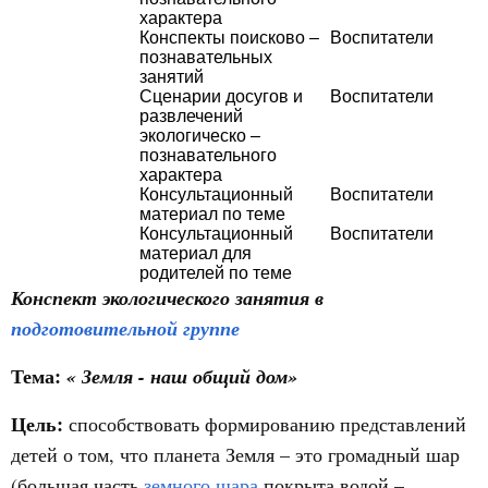
характера
Конспекты поисково –
Воспитатели
познавательных
занятий
Сценарии досугов и
Воспитатели
развлечений
экологическо –
познавательного
характера
Консультационный
Воспитатели
материал по теме
Консультационный
Воспитатели
материал для
родителей по теме
Конспект экологического занятия в
подготовительной группе
Тема:
« Земля - наш общий дом»
Цель:
способствовать формированию представлений
детей о том, что планета Земля – это громадный шар
(большая часть
земного шара
покрыта водой –