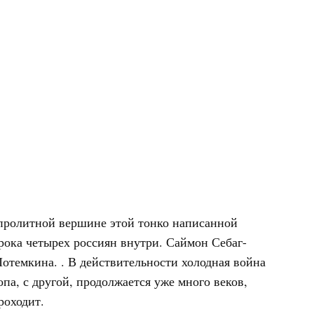
опролитной вершине этой тонко написанной
орока четырех россиян внутри. Саймон Себаг-
темкина. . В действительности холодная война
па, с другой, продолжается уже много веков,
роходит.