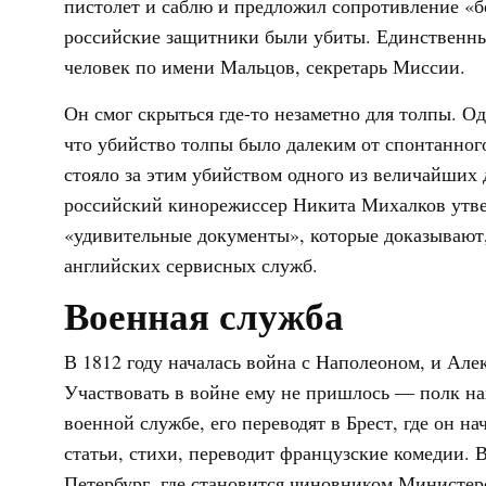
пистолет и саблю и предложил сопротивление «бо
российские защитники были убиты. Единственны
человек по имени Мальцов, секретарь Миссии.
Он смог скрыться где-то незаметно для толпы. О
что убийство толпы было далеким от спонтанного
стояло за этим убийством одного из величайших 
российский кинорежиссер Никита Михалков утве
«удивительные документы», которые доказывают,
английских сервисных служб.
Военная служба
В 1812 году началась война с Наполеоном, и Але
Участвовать в войне ему не пришлось ― полк нах
военной службе, его переводят в Брест, где он 
статьи, стихи, переводит французские комедии. В
Петербург, где становится чиновником Министер