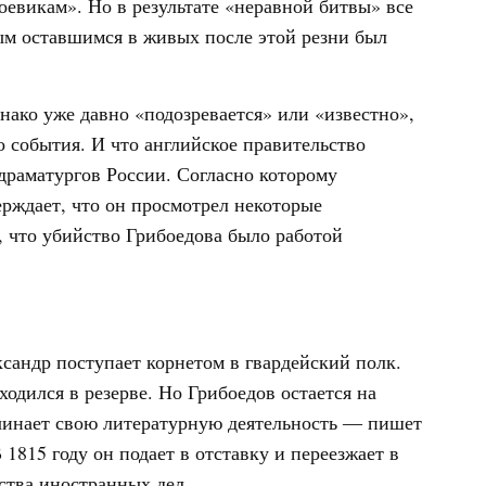
евикам». Но в результате «неравной битвы» все
м оставшимся в живых после этой резни был
днако уже давно «подозревается» или «известно»,
 события. И что английское правительство
драматургов России. Согласно которому
рждает, что он просмотрел некоторые
 что убийство Грибоедова было работой
ксандр поступает корнетом в гвардейский полк.
одился в резерве. Но Грибоедов остается на
начинает свою литературную деятельность ― пишет
 1815 году он подает в отставку и переезжает в
ства иностранных дел.