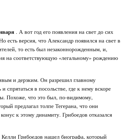
января
. А вот год его появления на свет до сих
о есть версия, что Александр появился на свет в
дителей, то есть был незаконнорожденным, и,
ения на соответствующую «легальному» рождению
вым и дерзким. Он разрешил главному
и спрятаться в посольстве, где к нему вскоре
. Похоже, что это был, по-видимому,
орый предлагал толпе Тегерана, что они
л конус к этому динамиту. Грибоедов отказался
е Келли Грибоедов нашел биографа, который