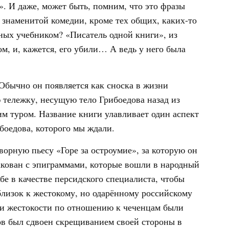
. И даже, может быть, помним, что это фразы
й знаменитой комедии, кроме тех общих, каких-то
ных учебником? «Писатель одной книги», из
м, и, кажется, его убили… А ведь у него была
 Обычно он появляется как сноска в жизни
тележку, несущую тело Грибоедова назад из
им туром. Название книги улавливает один аспект
боедова, которого мы ждали.
ворную пьесу «Горе за остроумие», за которую он
пакован с эпиграммами, которые вошли в народный
е в качестве персидского специалиста, чтобы
 близок к жестокому, но одарённому российскому
ьи жестокости по отношению к чеченцам были
ов был сдвоен скрещиванием своей стороны в