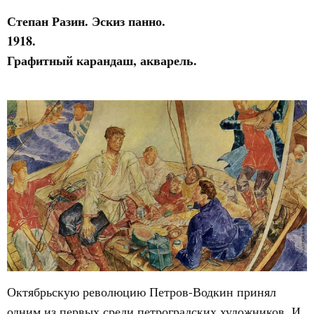
Степан Разин. Эскиз панно.
1918.
Графитный карандаш, акварель.
Октябрьскую революцию Петров-Водкин принял
одним из первых среди петроградских художников. И