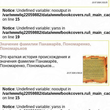
23 07 2026 3:52:25
Notice
: Undefined variable: nooutput in
/var/www/iq22059882/data/www/bookcovers.ru/i_main_ca
on line
15
Notice
: Undefined variable: yarss in
/var/www/iq22059882/data/www/bookcovers.ru/i_main_ca
on line
19
Значение фамилии Панамарёв, Пономаренко,
Пономарьков
Это краткая история происхождения и
значения фамилии Панамарёв,
Пономаренко, Пономарьков...
22 07 2026 4:58:16
Notice
: Undefined variable: nooutput in
/var/www/iq22059882/data/www/bookcovers.ru/i_main_ca
on line
15
Notice
: Undefined variable: yarss in