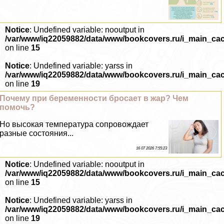
Notice
: Undefined variable: nooutput in
/var/www/iq22059882/data/www/bookcovers.ru/i_main_ca
on line
15
Notice
: Undefined variable: yarss in
/var/www/iq22059882/data/www/bookcovers.ru/i_main_ca
on line
19
Почему при беременности бросает в жар? Чем
помочь?
Но высокая температура сопровождает
разные состояния...
16 07 2026 7:55:23
Notice
: Undefined variable: nooutput in
/var/www/iq22059882/data/www/bookcovers.ru/i_main_ca
on line
15
Notice
: Undefined variable: yarss in
/var/www/iq22059882/data/www/bookcovers.ru/i_main_ca
on line
19