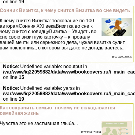
on line
19
Сонник Визитка, к чему снится Визитка во сне видеть
К чему снится Визитка: толкование по 100
авторамСонник XXI векаВизитка во сне к
чему снится сновидцуВизитка – Увидеть во
сне свою визитную карточку – к провалу
вашей мечты или серьезного дела, чужая визитка сулит
вам поклонника, о котором вы даже не догадываетесь...
18 07 2026 18:55:31
Notice
: Undefined variable: nooutput in
/var/www/iq22059882/data/www/bookcovers.ru/i_main_ca
on line
15
Notice
: Undefined variable: yarss in
/var/www/iq22059882/data/www/bookcovers.ru/i_main_ca
on line
19
Как сохранить семью: почему не складывается
семейная жизнь
Чувства это не застывшая глыба...
17 07 2026 17:28:36