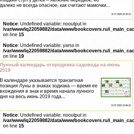
далеко не всегда опасное, как считают мамочки...
11 07 2026 22:35:16
Notice
: Undefined variable: nooutput in
/var/www/iq22059882/data/www/bookcovers.ru/i_main_ca
on line
15
Notice
: Undefined variable: yarss in
/var/www/iq22059882/data/www/bookcovers.ru/i_main_ca
on line
19
Лунный календарь огородника садовода на июнь
2019
В календаре указывается транзитная
позиция Луны в знаках зодиака — время ее
вхождения в знак и время начала лунного
дня на весь июнь 2019 года...
10 07 2026 23:46:32
Notice
: Undefined variable: nooutput in
/var/www/iq22059882/data/www/bookcovers.ru/i_main_ca
on line
15