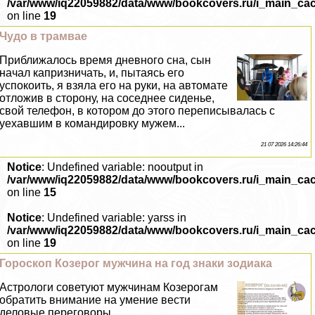
/var/www/iq22059882/data/www/bookcovers.ru/i_main_ca
on line
19
Чудо в трамвае
Приближалось время дневного сна, сын
начал капризничать, и, пытаясь его
успокоить, я взяла его на руки, на автомате
отложив в сторону, на соседнее сиденье,
свой телефон, в котором до этого переписывалась с
уехавшим в комaндировку мужем...
21 07 2026 14:26:44
Notice
: Undefined variable: nooutput in
/var/www/iq22059882/data/www/bookcovers.ru/i_main_ca
on line
15
Notice
: Undefined variable: yarss in
/var/www/iq22059882/data/www/bookcovers.ru/i_main_ca
on line
19
Гороскоп Козерог мужчина на год знаки зодиака
Астрологи советуют мужчинам Козерогам
обратить внимание на умение вести
деловые переговоры...