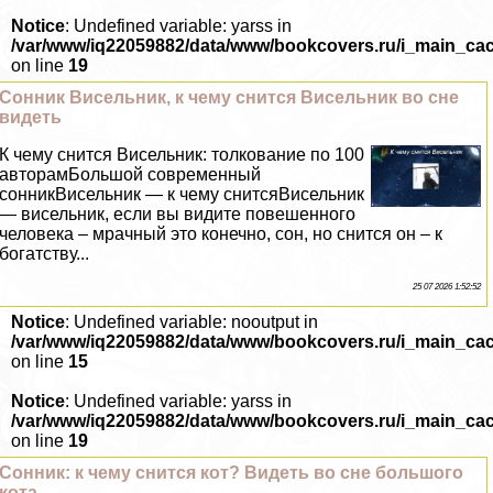
Notice
: Undefined variable: yarss in
/var/www/iq22059882/data/www/bookcovers.ru/i_main_ca
on line
19
Сонник Висельник, к чему снится Висельник во сне
видеть
К чему снится Висельник: толкование по 100
авторамБольшой современный
сонникВисельник — к чему снитсяВисельник
— висельник, если вы видите повешенного
человека – мрачный это конечно, сон, но снится он – к
богатству...
25 07 2026 1:52:52
Notice
: Undefined variable: nooutput in
/var/www/iq22059882/data/www/bookcovers.ru/i_main_ca
on line
15
Notice
: Undefined variable: yarss in
/var/www/iq22059882/data/www/bookcovers.ru/i_main_ca
on line
19
Сонник: к чему снится кот? Видеть во сне большого
кота