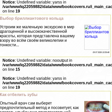
Notice
: Undefined variable: yarss in
/var/www/iq22059882/data/www/bookcovers.ru/i_main_ca
on line
19
Выбор бриллиантового кольца
Устроим же маленькую экскурсию в мир
драгоценной и высококачественной
красоты, которая представлена вашему
взору во всём своём великолепии и
тонкости...
09 07 2026 10:59:48
Notice
: Undefined variable: nooutput in
/var/www/iq22059882/data/www/bookcovers.ru/i_main_ca
on line
15
Notice
: Undefined variable: yarss in
/var/www/iq22059882/data/www/bookcovers.ru/i_main_ca
on line
19
Как отбелить зубы
Опытный врач сам выберет
предпочтительный метод и посоветует, как