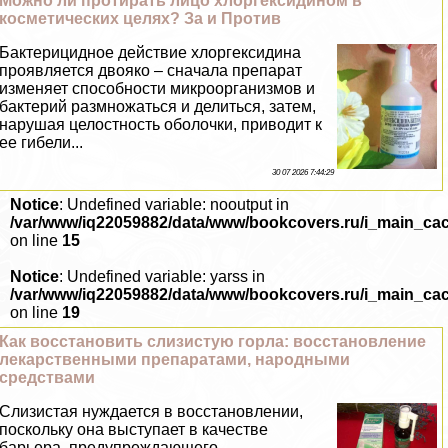
Можно ли протирать лицо хлоргексидином в
косметических целях? За и Против
Бактерицидное действие хлоргексидина
проявляется двояко – сначала препарат
изменяет способности микроорганизмов и
бактерий размножаться и делиться, затем,
нарушая целостность оболочки, приводит к
ее гибели...
30 07 2026 7:44:29
Notice
: Undefined variable: nooutput in
/var/www/iq22059882/data/www/bookcovers.ru/i_main_ca
on line
15
Notice
: Undefined variable: yarss in
/var/www/iq22059882/data/www/bookcovers.ru/i_main_ca
on line
19
Как восстановить слизистую горла: восстановление
лекарственными препаратами, народными
средствами
Слизистая нуждается в восстановлении,
поскольку она выступает в качестве
барьера, предупреждающего