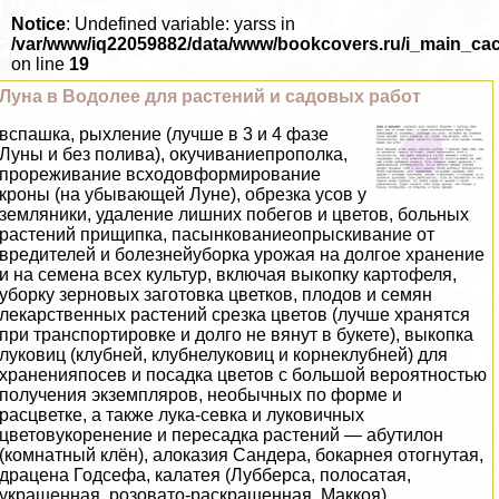
Notice
: Undefined variable: yarss in
/var/www/iq22059882/data/www/bookcovers.ru/i_main_ca
on line
19
Луна в Водолее для растений и садовых работ
вспашка, рыхление (лучше в 3 и 4 фазе
Луны и без полива), окучиваниепрополка,
прореживание всходовформирование
кроны (на убывающей Луне), обрезка усов у
земляники, удаление лишних побегов и цветов, больных
растений прищипка, пасынкованиеопрыскивание от
вредителей и болезнейуборка урожая на долгое хранение
и на семена всех культур, включая выкопку картофеля,
уборку зерновых заготовка цветков, плодов и семян
лекарственных растений срезка цветов (лучше хранятся
при трaнcпортировке и долго не вянут в букете), выкопка
луковиц (клубней, клубнелуковиц и корнеклубней) для
храненияпосев и посадка цветов с большой вероятностью
получения экземпляров, необычных по форме и
расцветке, а также лука-севка и луковичных
цветовукоренение и пересадка растений — абутилон
(комнатный клён), алоказия Сандера, бокарнея отогнутая,
драцена Годсефа, калатея (Лубберса, полосатая,
украшенная, розовато-раскрашенная, Маккоя),