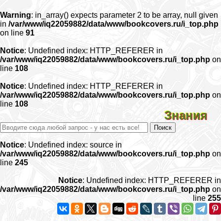
Warning
: in_array() expects parameter 2 to be array, null given
in
/var/www/iq22059882/data/www/bookcovers.ru/i_top.php
on line
91
Notice
: Undefined index: HTTP_REFERER in
/var/www/iq22059882/data/www/bookcovers.ru/i_top.php
on
line
108
Notice
: Undefined index: HTTP_REFERER in
/var/www/iq22059882/data/www/bookcovers.ru/i_top.php
on
line
108
Знания
Notice
: Undefined index: source in
/var/www/iq22059882/data/www/bookcovers.ru/i_top.php
on
line
245
Notice
: Undefined index: HTTP_REFERER in
/var/www/iq22059882/data/www/bookcovers.ru/i_top.php
on
line
255