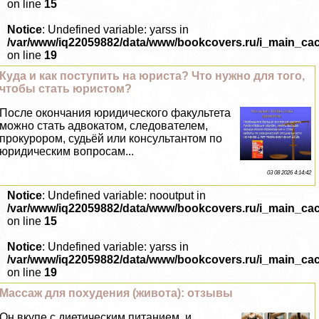
on line
15
Notice
: Undefined variable: yarss in
/var/www/iq22059882/data/www/bookcovers.ru/i_main_ca
on line
19
Куда и как поступить на юриста? Что нужно для того,
чтобы стать юристом?
После окончания юридического факультета
можно стать адвокатом, следователем,
прокурором, судьёй или консультантом по
юридическим вопросам...
03 08 2026 4:14:42
Notice
: Undefined variable: nooutput in
/var/www/iq22059882/data/www/bookcovers.ru/i_main_ca
on line
15
Notice
: Undefined variable: yarss in
/var/www/iq22059882/data/www/bookcovers.ru/i_main_ca
on line
19
Массаж для похудения (живота): отзывы
Он вкупе с диетическим питанием, и