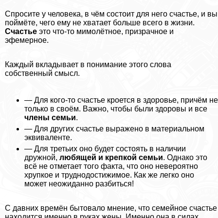
Спросите у человека, в чём состоит для него счастье, и вы
поймёте, чего ему не хватает больше всего в жизни.
Счастье
это что-то мимолётное, призрачное и
эфемерное.
Каждый вкладывает в понимание этого слова
собственный смысл.
— Для кого-то счастье кроется в здоровье, причём не
только в своём. Важно, чтобы были здоровы и все
члeны семьи
.
— Для других счастье выражено в материальном
эквиваленте.
— Для третьих оно будет состоять в наличии
дружной,
любящей и крепкой семьи
. Однако это
всё не отметает того факта, что оно невероятно
хрупкое и труднодостижимое. Как же легко оно
может неожиданно разбиться!
С давних времён бытовало мнение, что семейное счастье
находится именно в руках жены. Именно она в силах