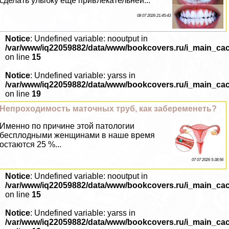
сделать улыбку еще привлекательней...
08 07 2026 21:45:43
Notice
: Undefined variable: nooutput in
/var/www/iq22059882/data/www/bookcovers.ru/i_main_ca
on line
15
Notice
: Undefined variable: yarss in
/var/www/iq22059882/data/www/bookcovers.ru/i_main_ca
on line
19
Непроходимость маточных труб, как забеременеть?
Именно по причине этой патологии
бесплодными женщинами в наше время
остаются 25 %...
07 07 2026 5:38:56
Notice
: Undefined variable: nooutput in
/var/www/iq22059882/data/www/bookcovers.ru/i_main_ca
on line
15
Notice
: Undefined variable: yarss in
/var/www/iq22059882/data/www/bookcovers.ru/i_main_ca