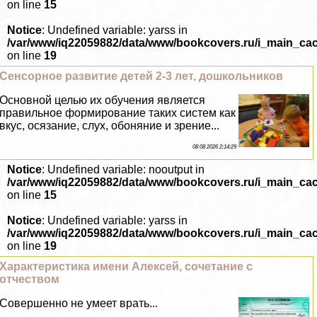
on line
15
Notice
: Undefined variable: yarss in
/var/www/iq22059882/data/www/bookcovers.ru/i_main_ca
on line
19
Сенсорное развитие детей 2-3 лет, дошкольников
Основной целью их обучения является
правильное формирование таких систем как
вкус, осязание, слух, обоняние и зрение...
08 08 2026 2:14:29
Notice
: Undefined variable: nooutput in
/var/www/iq22059882/data/www/bookcovers.ru/i_main_ca
on line
15
Notice
: Undefined variable: yarss in
/var/www/iq22059882/data/www/bookcovers.ru/i_main_ca
on line
19
Хаpaктеристика имени Алексей, сочетание с
отчеством
Совершенно не умеет врать...