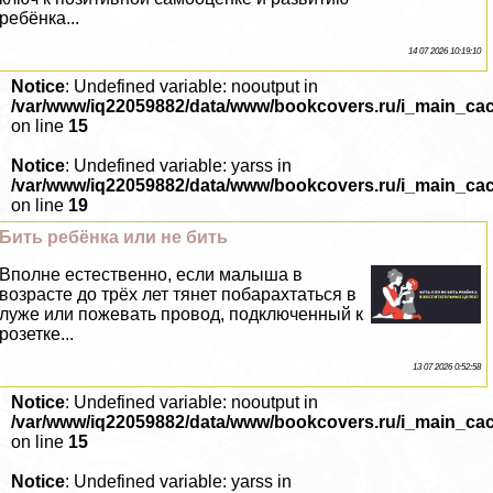
ребёнка...
14 07 2026 10:19:10
Notice
: Undefined variable: nooutput in
/var/www/iq22059882/data/www/bookcovers.ru/i_main_ca
on line
15
Notice
: Undefined variable: yarss in
/var/www/iq22059882/data/www/bookcovers.ru/i_main_ca
on line
19
Бить ребёнка или не бить
Вполне естественно, если малыша в
возрасте до трёх лет тянет побарахтаться в
луже или пожевать провод, подключенный к
розетке...
13 07 2026 0:52:58
Notice
: Undefined variable: nooutput in
/var/www/iq22059882/data/www/bookcovers.ru/i_main_ca
on line
15
Notice
: Undefined variable: yarss in