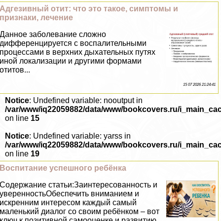
Адгезивный отит: что это такое, симптомы и
признаки, лечение
Данное заболевание сложно
дифференцируется с воспалительными
процессами в верхних дыхательных путях
иной локализации и другими формами
отитов...
15 07 2026 21:24:41
Notice
: Undefined variable: nooutput in
/var/www/iq22059882/data/www/bookcovers.ru/i_main_ca
on line
15
Notice
: Undefined variable: yarss in
/var/www/iq22059882/data/www/bookcovers.ru/i_main_ca
on line
19
Воспитание успешного ребёнка
Содержание статьи:Заинтересованность и
уверенностьОбеспечить вниманием и
искренним интересом каждый самый
маленький диалог со своим ребёнком – вот
ключ к позитивной самооценке и развитию