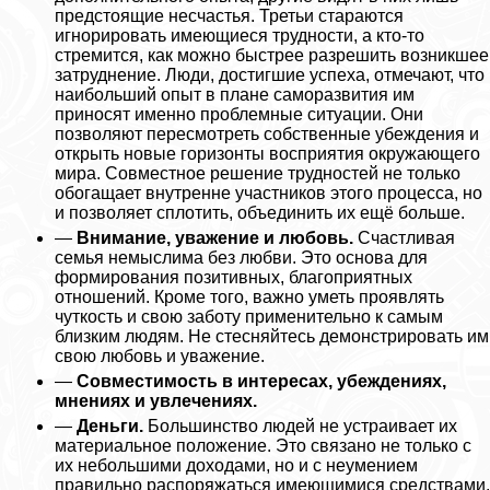
предстоящие несчастья. Третьи стараются
игнорировать имеющиеся трудности, а кто-то
стремится, как можно быстрее разрешить возникшее
затруднение. Люди, достигшие успеха, отмечают, что
наибольший опыт в плане саморазвития им
приносят именно проблемные ситуации. Они
позволяют пересмотреть собственные убеждения и
открыть новые горизонты восприятия окружающего
мира. Совместное решение трудностей не только
обогащает внутренне участников этого процесса, но
и позволяет сплотить, объединить их ещё больше.
—
Внимание, уважение и любовь.
Счастливая
семья немыслима без любви. Это основа для
формирования позитивных, благоприятных
отношений. Кроме того, важно уметь проявлять
чуткость и свою заботу применительно к самым
близким людям. Не стесняйтесь демонстрировать им
свою любовь и уважение.
—
Совместимость в интересах, убеждениях,
мнениях и увлечениях.
—
Деньги.
Большинство людей не устраивает их
материальное положение. Это связано не только с
их небольшими доходами, но и с неумением
правильно распоряжаться имеющимися средствами.