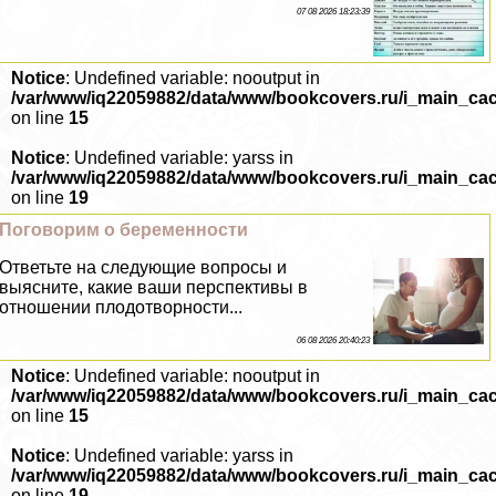
07 08 2026 18:23:39
Notice
: Undefined variable: nooutput in
/var/www/iq22059882/data/www/bookcovers.ru/i_main_ca
on line
15
Notice
: Undefined variable: yarss in
/var/www/iq22059882/data/www/bookcovers.ru/i_main_ca
on line
19
Поговорим о беременности
Ответьте на следующие вопросы и
выясните, какие ваши перспективы в
отношении плодотворности...
06 08 2026 20:40:23
Notice
: Undefined variable: nooutput in
/var/www/iq22059882/data/www/bookcovers.ru/i_main_ca
on line
15
Notice
: Undefined variable: yarss in
/var/www/iq22059882/data/www/bookcovers.ru/i_main_ca
on line
19