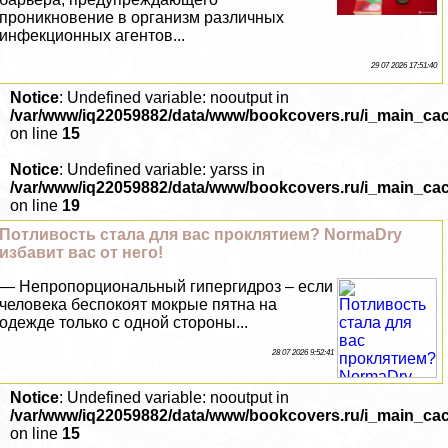
проникновение в организм различных
инфекционных агентов...
29 07 2026 17:51:40
Notice
: Undefined variable: nooutput in
/var/www/iq22059882/data/www/bookcovers.ru/i_main_ca
on line
15
Notice
: Undefined variable: yarss in
/var/www/iq22059882/data/www/bookcovers.ru/i_main_ca
on line
19
Потливость стала для вас проклятием? NormaDry
избавит вас от него!
— Непропорциональный гипергидроз – если
человека беспокоят мокрые пятна на
одежде только с одной стороны...
28 07 2026 9:52:41
Notice
: Undefined variable: nooutput in
/var/www/iq22059882/data/www/bookcovers.ru/i_main_ca
on line
15