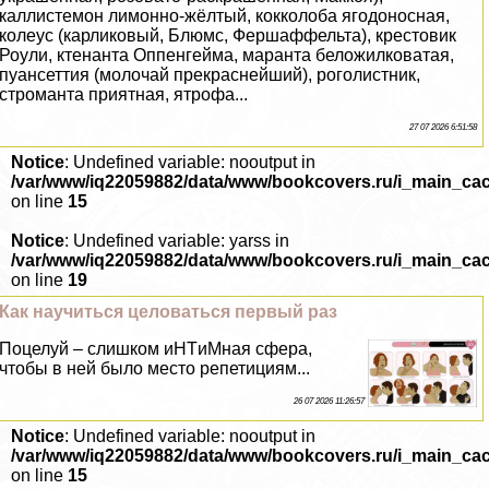
каллистемон лимонно-жёлтый, кокколоба ягодоносная,
колеус (карликовый, Блюмс, Фершаффельта), крестовик
Роули, ктенанта Оппенгeйма, маранта беложилковатая,
пуансеттия (молочай прекраснейший), роголистник,
строманта приятная, ятрофа...
27 07 2026 6:51:58
Notice
: Undefined variable: nooutput in
/var/www/iq22059882/data/www/bookcovers.ru/i_main_ca
on line
15
Notice
: Undefined variable: yarss in
/var/www/iq22059882/data/www/bookcovers.ru/i_main_ca
on line
19
Как научиться целоваться первый раз
Поцелуй – слишком иHTиMная сфера,
чтобы в ней было место репетициям...
26 07 2026 11:26:57
Notice
: Undefined variable: nooutput in
/var/www/iq22059882/data/www/bookcovers.ru/i_main_ca
on line
15