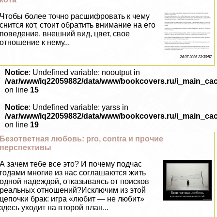
Чтобы более точно расшифровать к чему
снится кот, стоит обратить внимание на его
поведение, внешний вид, цвет, свое
отношение к нему...
24 07 2026 23:30:57
Notice
: Undefined variable: nooutput in
/var/www/iq22059882/data/www/bookcovers.ru/i_main_ca
on line
15
Notice
: Undefined variable: yarss in
/var/www/iq22059882/data/www/bookcovers.ru/i_main_ca
on line
19
Безответная любовь: pro, contra и прочие
перспективы
А зачем тебе все это? И почему подчас
годами многие из нас соглашаются жить
одной надеждой, отказываясь от поисков
реальных отношений?Исключим из этой
цепочки бpaк: игра «любит — не любит»
здесь уходит на второй план...