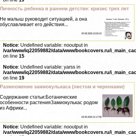
Личность ребенка в раннем детстве: кризис трех лет
Не малыш руководит ситуацией, а она
обуславливает его действия...
05 08 2026 23:26:10
Notice
: Undefined variable: nooutput in
/var/www/iq22059882/data/www/bookcovers.ru/i_main_ca
on line
15
Notice
: Undefined variable: yarss in
/var/www/iq22059882/data/www/bookcovers.ru/i_main_ca
on line
19
Размножение замиокулькаса (листом и черенками)
Содержание статьи:Ботанические
особенности растенияЗамиокулькас родом
из Африки...
04 08 2026 21:17:58
Notice
: Undefined variable: nooutput in
/var/www/iq22059882/data/www/bookcovers.ru/i_main_ca