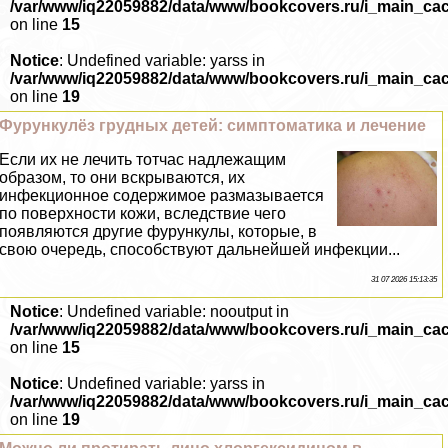
/var/www/iq22059882/data/www/bookcovers.ru/i_main_ca
on line
15
Notice
: Undefined variable: yarss in
/var/www/iq22059882/data/www/bookcovers.ru/i_main_ca
on line
19
Фурункулёз грудных детей: симптоматика и лечение
Если их не лечить тотчас надлежащим
образом, то они вскрываются, их
инфекционное содержимое размазывается
по поверхности кожи, вследствие чего
появляются другие фурункулы, которые, в
свою очередь, способствуют дальнейшей инфекции...
31 07 2026 15:13:35
Notice
: Undefined variable: nooutput in
/var/www/iq22059882/data/www/bookcovers.ru/i_main_ca
on line
15
Notice
: Undefined variable: yarss in
/var/www/iq22059882/data/www/bookcovers.ru/i_main_ca
on line
19