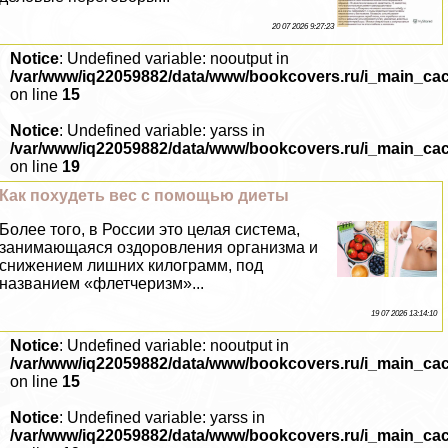
20 07 2026 9:27:23
Notice
: Undefined variable: nooutput in
/var/www/iq22059882/data/www/bookcovers.ru/i_main_ca
on line
15
Notice
: Undefined variable: yarss in
/var/www/iq22059882/data/www/bookcovers.ru/i_main_ca
on line
19
Как похудеть вес с помощью диеты
Более того, в России это целая система,
занимающаяся оздоровления организма и
снижением лишних килограмм, под
названием «флетчеризм»...
19 07 2026 13:14:10
Notice
: Undefined variable: nooutput in
/var/www/iq22059882/data/www/bookcovers.ru/i_main_ca
on line
15
Notice
: Undefined variable: yarss in
/var/www/iq22059882/data/www/bookcovers.ru/i_main_ca