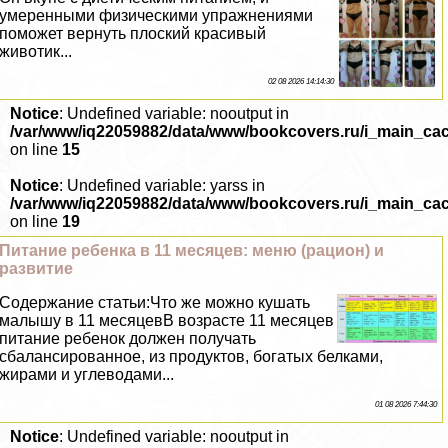
умеренными физическими упражнениями
поможет вернуть плоский красивый
животик...
02 08 2026 14:14:30
Notice
: Undefined variable: nooutput in
/var/www/iq22059882/data/www/bookcovers.ru/i_main_ca
on line
15
Notice
: Undefined variable: yarss in
/var/www/iq22059882/data/www/bookcovers.ru/i_main_ca
on line
19
Питание ребенка в 11 месяцев: меню (рацион) и
развитие
Содержание статьи:Что же можно кушать
малышу в 11 месяцевВ возрасте 11 месяцев
питание ребенок должен получать
сбалансированное, из продуктов, богатых белками,
жирами и углеводами...
01 08 2026 7:44:30
Notice
: Undefined variable: nooutput in