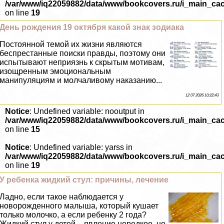
/var/www/iq22059882/data/www/bookcovers.ru/i_main_ca
on line
19
День рождения 19 октября какой знак зодиака
Постоянной темой их жизни являются
беспрестанные поиски правды, поэтому они
испытывают неприязнь к скрытым мотивам,
изощренным эмоциональным
манипуляциям и молчаливому наказанию...
12 07 2026 10:22:43
Notice
: Undefined variable: nooutput in
/var/www/iq22059882/data/www/bookcovers.ru/i_main_ca
on line
15
Notice
: Undefined variable: yarss in
/var/www/iq22059882/data/www/bookcovers.ru/i_main_ca
on line
19
У ребенка жидкий стул: причины, лечение
Ладно, если такое наблюдается у
новорожденного малыша, который кушает
только молочко, а если ребенку 2 года?
Жидкий стул у детей – явление нередкое, но