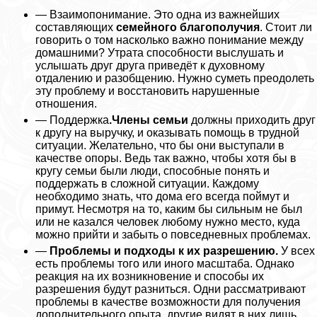
— Взаимопонимание. Это одна из важнейших
составляющих
семейного благополучия
. Стоит ли
говорить о том насколько важно понимание между
домашними? Утрата способности выслушать и
услышать друг друга приведёт к духовному
отдалению и разобщению. Нужно суметь преодолеть
эту проблему и восстановить нарушенные
отношения.
— Поддержка
.
Члeны семьи
должны приходить друг
к другу на выручку, и оказывать помощь в трудной
ситуации. Желательно, что бы они выступали в
качестве опоры. Ведь так важно, чтобы хотя бы в
кругу семьи были люди, способные понять и
поддержать в сложной ситуации. Каждому
необходимо знать, что дома его всегда поймут и
примут. Несмотря на то, каким бы сильным не был
или не казался человек любому нужно место, куда
можно прийти и забыть о повседневных проблемах.
—
Проблемы и подходы к их разрешению.
У всех
есть проблемы того или иного масштаба. Однако
реакция на их возникновение и способы их
разрешения будут разниться. Одни рассматривают
проблемы в качестве возможности для получения
дополнительного опыта, другие видят в них лишь