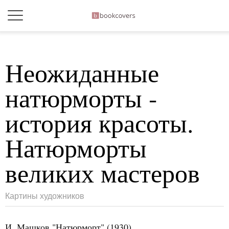
Неожиданные
натюрморты -
история красоты.
Натюрморты
великих мастеров
Картины художников
И. Машков "Натюрморт" (1930)