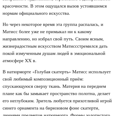
красочности. В этом ощущался вызов устоявшимся
нормам официального искусства.
Но через некоторое время эта группа распалась, и
Матисс более уже не примыкал ни к какому
направлению, но избрал свой путь. Своим ясным,
жизнерадостным искусством Матиссстремился дать
покой измученным душам людей в эмоциональной
атмосфере XX в.
В натюрморте «Голубая скатерть» Матисс использует
свой любимый композиционный приём:
спускающуюся сверху ткань. Материя на переднем
плане как бы замыкает пространство полотна, делает
его неглубоким. Зритель любуется прихотливой игрой
синего орнамента на бирюзовом фоне скатерти,
линиями предметов натюрморта. Формы золотистого