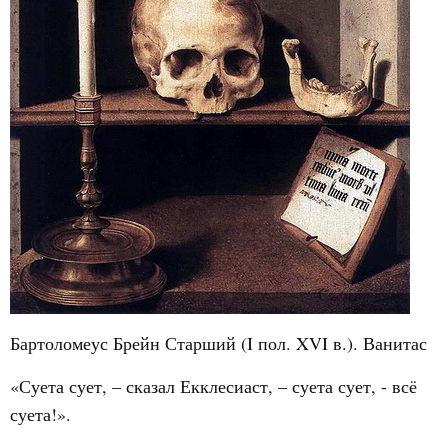
Бартоломеус Брейн Старший (I пол. XVI в.). Ванитас
«Суета сует, – сказал Екклесиаст, – суета сует, - всё
суета!».