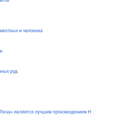
анты
животных и человека
и
зных руд
 Лиза» является лучшим произведением Н