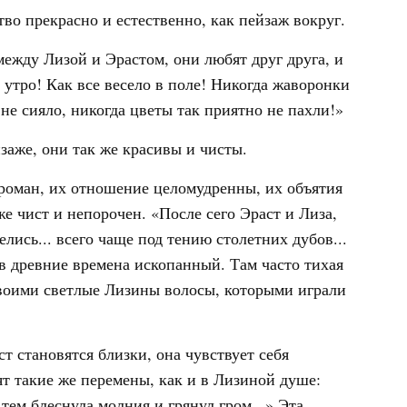
тво прекрасно и естественно, как пейзаж вокруг.
ежду Лизой и Эрастом, они любят друг друга, и
 утро! Как все весело в поле! Никогда жаворонки
 не сияло, никогда цветы так приятно не пахли!»
аже, они так же красивы и чисты.
роман, их отношение целомудренны, их объятия
 чист и непорочен. «После сего Эраст и Лиза,
елись... всего чаще под тению столетних дубов...
в древние времена ископанный. Там часто тихая
своими светлые Лизины волосы, которыми играли
 становятся близки, она чувствует себя
т такие же перемены, как и в Лизиной душе:
 тем блеснула молния и грянул гром...» Эта