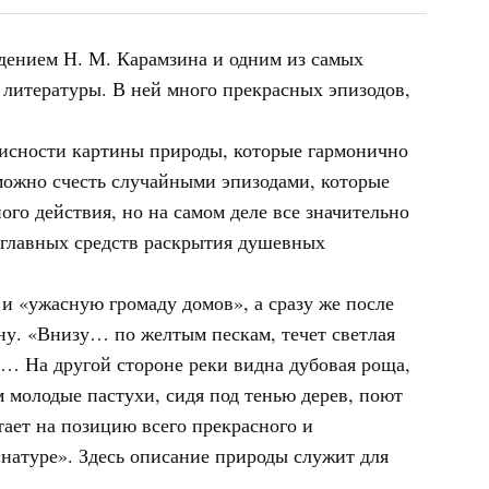
дением Н. М. Карамзина и одним из самых
литературы. В ней много прекрасных эпизодов,
писности картины природы, которые гармонично
можно счесть случайными эпизодами, которые
го действия, но на самом деле все значительно
з главных средств раскрытия душевных
и «ужасную громаду домов», а сразу же после
ну. «Внизу… по желтым пескам, течет светлая
к… На другой стороне реки видна дубовая роща,
м молодые пастухи, сидя под тенью дерев, поют
ает на позицию всего прекрасного и
 «натуре». Здесь описание природы служит для