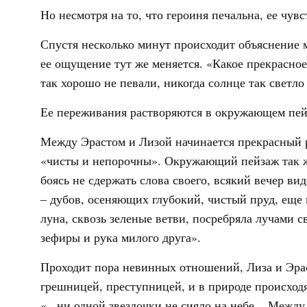
Но несмотря на то, что героиня печальна, ее чувс
Спустя несколько минут происходит объяснение м
ее ощущение тут же меняется. «Какое прекрасное
так хорошо не певали, никогда солнце так светло
Ее переживания растворяются в окружающем пейз
Между Эрастом и Лизой начинается прекрасный 
«чисты и непорочны». Окружающий пейзаж так же
боясь не сдержать слова своего, всякий вечер вид
– дубов, осеняющих глубокий, чистый пруд, еще 
луна, сквозь зеленые ветви, посребряла лучами 
зефиры и рука милого друга».
Проходит пора невинных отношений, Лиза и Эраст
грешницей, преступницей, и в природе происходя
«...ни одной звездочки не сияло на небе... Между