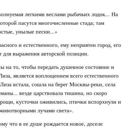
 волнуемая легкими веслами рыбачьих лодок... На
которой пасутся многочисленные стада; там
остые, унылые песни...»
асного и естественного, ему неприятен город, его
т для выражения авторской позиции.
 на то, чтобы передать душевное состояние и
Лиза, является воплощением всего естественного
Лиза встала, сошла на берег Москвы-реки, села
маны... везде царствовала тишина, но скоро
: рощи, кусточки оживились, птички вспорхнули и
 животворными лучами света».
ому что в ее душе рождается новое, доселе