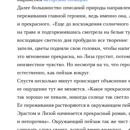
Далее большинство описаний природы направлены
переживания главной героини, ведь именно она, 
и прекрасного. «Еще до восхождения солнечного 
на траве и подгорюнившись смотрела на белые т
восходящее светило дня пробудило все творение
запели, цветы подняли свои головки, чтобы нап
это мгновение прекрасна, но Лиза грустит, потом
неизвестное чувство. Но несмотря на то, что гер
естественно, как пейзаж вокруг.
Спустя несколько минут происходит объяснение м
ее ощущение тут же меняется. «Какое прекрасное
так хорошо не певали, никогда солнце так светло
Ее переживания растворяются в окружающем пей
Эрастом и Лизой начинается прекрасный роман, 
и непорочны». Окружающий пейзаж так же чист и 
сдержать слова своего, всякий вечер виделись… 