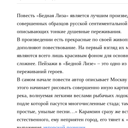
Повесть «Бедная Лиза» является лучшим произве
совершенных образцов русской сентиментальной 
описывающих тонкие душевные переживания.
В произведении есть прекрасные по своей живо
дополняют повествование. На первый взгляд их 
являются всего лишь красивым фоном для основно
сложнее. Пейзажи в «Бедной Лизе» – это одно и
переживаний героев.
В самом начале повести автор описывает Москву 
этого начинает рисовать совершенно иную карти
река, волнуемая легкими веслами рыбачьих лодо
подле которой пасутся многочисленные стада; та
простые, унылые песни…» Карамзин сразу же вст
естественного, ему неприятен город, его тянет к
выражения
авторской позиции
.