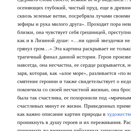
осеняющих глубокий, чистый пруд, еще в древние
сквозь зеленые ветви, посребряла лучами своим
зефиры и рука милого друга». Проходит пора не
близки, она чувствует себя грешницей, преступн
как и в Лизиной душе: «…ни одной звездочки не
грянул гром…» Эта картина раскрывает не тольк
трагичный финал данной истории. Герои произвед
навсегда, она несчастна, ее сердце разрывается, 
заря, которая, как «алое море», разливается «по 
смятение героини и также свидетельствует о недо
покончила со своей несчастной жизнью, она броси
была так счастлива, ее похоронили под «мрачны
счастливых минут ее жизни. Приведенных примеро
как важно описание картин природы в
художеств
проникнуть в душу героев и их переживания. Рас
принимать во внимание пейзажных зарисовок не