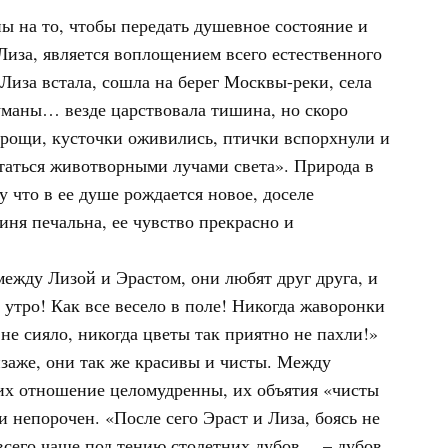
 на то, чтобы передать душевное состояние и
Лиза, является воплощением всего естественного
Лиза встала, сошла на берег Москвы-реки, села
уманы… везде царствовала тишина, но скоро
: рощи, кусточки оживились, птички вспорхнули и
итаться животворными лучами света». Природа в
у что в ее душе рождается новое, доселе
оиня печальна, ее чувство прекрасно и
ежду Лизой и Эрастом, они любят друг друга, и
 утро! Как все весело в поле! Никогда жаворонки
 не сияло, никогда цветы так приятно не пахли!»
заже, они так же красивы и чисты. Между
их отношение целомудренны, их объятия «чисты
непорочен. «После сего Эраст и Лиза, боясь не
всего чаще под тению столетних дубов… – дубов,