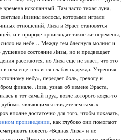
 времена ископанный. Там часто тихая луна,
и светлые Лизины волосы, которыми играли
винных отношений, Лиза и Эраст становятся
ицей, и в природе происходят такие же перемены,
 сияло на небе… Между тем блеснула молния и
о душевное состояние Лизы, но и предвещает
ения расстаются, но Лиза еще не знает, что это
но в нем еще теплится слабая надежда. Утренняя
восточному небу», передает боль, тревогу и
бром финале. Лиза, узнав об измене Эраста,
лась в тот самый пруд, возле которого когда-то
м дубом», являющимся свидетелем самых
в вполне достаточно для того, чтобы показать,
енном произведении
, как глубоко они помогают
сматривать повесть «Бедная Лиза» и не
допустимо.Именно они помогают понять глубину