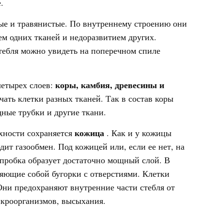
.
ные и травянистые. По внутреннему строению они
ем одних тканей и недоразвитием других.
тебля можно увидеть на поперечном спиле
коры,
камбия,
древесины и
четырех слоев:
ать клетки разных тканей. Так в состав коры
дные трубки и другие ткани.
кожица
хности сохраняется
. Как и у кожицы
дит газообмен. Под кожицей или, если ее нет, на
в пробка образует достаточно мощный слой. В
ляющие собой бугорки с отверстиями. Клетки
Они предохраняют внутренние части стебля от
кроорганизмов, высыхания.