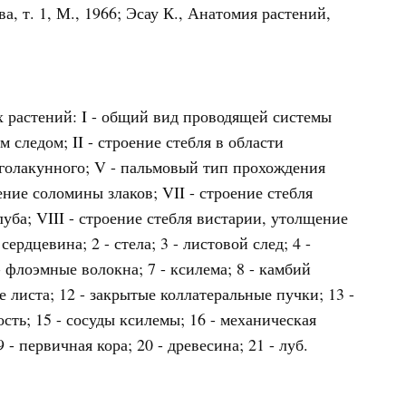
ва, т. 1, М., 1966; Эсау К., Анатомия растений,
х растений: I - общий вид проводящей системы
следом; II - строение стебля в области
ноголакунного; V - пальмовый тип прохождения
ение соломины злаков; VII - строение стебля
ба; VIII - строение стебля вистарии, утолщение
ердцевина; 2 - стела; 3 - листовой след; 4 -
- флоэмные волокна; 7 - ксилема; 8 - камбий
ще листа; 12 - закрытые коллатеральные пучки; 13 -
сть; 15 - сосуды ксилемы; 16 - механическая
 - первичная кора; 20 - древесина; 21 - луб.