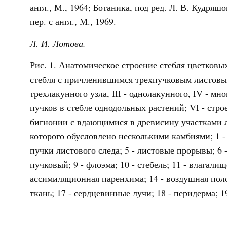
англ., М., 1964; Ботаника, под ред. Л. В. Кудряшо
пер. с англ., М., 1969.
Л. И. Лотова.
Рис. 1. Анатомическое строение стебля цветковы
стебля с причленившимся трехпучковым листовым 
трехлакунного узла, III - однолакунного, IV - м
пучков в стебле однодольных растений; VI - стро
бигнонии с вдающимися в древисину участками лу
которого обусловлено несколькими камбиями; 1 - с
пучки листового следа; 5 - листовые прорывы; 6 
пучковый; 9 - флоэма; 10 - стебель; 11 - влагали
ассимиляционная паренхима; 14 - воздушная поло
ткань; 17 - сердцевинные лучи; 18 - перидерма; 19