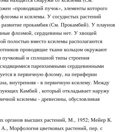
ложен «проводящий пучок», элементы которого
флоэмы и ксилемы. У сосудистых растений
развитие прокамбия (См. Прокамбий). У плаунов
нные флоэмой, сердцевины нет. У хвощей
ной полостью вместо ксилемы располагаются
ротников проводящие ткани кольцом окружают
я пучковый и сплошной типы строения
расходящимися паренхимными сердцевинными
уется в первичную флоэму, на периферии
кна, внутренняя - в первичную ксилему. Между
азующих Камбий , который откладывает наружу
ричной ксилемы - древесины, обусловливая
х органов высших растений, М., 1952; Мейер К.
 А., Морфология цветковых растений, пер. с