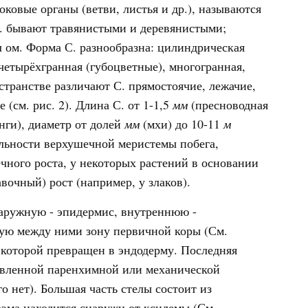
оковые органы (ветви, листья и др.), называются
С. бывают травянистыми и деревянистыми;
л ом. Форма С. разнообразна: цилиндрическая
 четырёхгранная (губоцветные), многогранная,
транстве различают С. прямостоячие, лежачие,
(см. рис. 2). Длина С. от 1-1,5
мм
(пресноводная
нги), диаметр от долей
мм
(мхи) до 10-11
м
ятельности верхушечной меристемы побега,
чного роста, у некоторых растений в основании
очный) рост (например, у злаков).
наружную - эпидермис, внутреннюю -
ную между ними зону первичной коры (См.
которой превращен в эндодерму. Последняя
авленной паренхимной или механической
о нет). Большая часть стелы состоит из
эма находится снаружи от ксилемы (См.