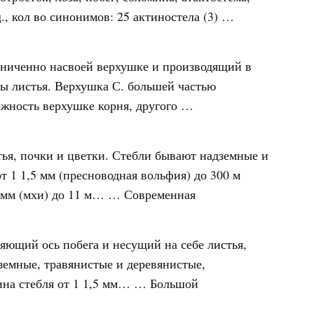
., кол во синонимов: 25 актиностела (3) …
граниченно насвоей верхушке и производящий в
ы листья. Верхушка С. большей частью
жность верхушке корня, другого …
ья, почки и цветки. Стебли бывают надземные и
т 1 1,5 мм (пресноводная вольфия) до 300 м
й мм (мхи) до 11 м… …
Современная
яющий ось побега и несущий на себе листья,
земные, травянистые и деревянистые,
ина стебля от 1 1,5 мм… …
Большой