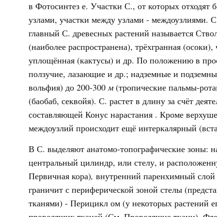
в Фотосинтез е. Участки С., от которых отходят б
узлами, участки между узлами - междоузлиями. 
главный С. древесных растений называется Ство
(наиболее распространена), трёхгранная (осоки),
уплощённая (кактусы) и др. По положению в прос
ползучие, лазающие и др.; надземные и подземные 
вольфия) до 200-300
м
(тропические пальмы-рота
(баобаб, секвойя). С. растет в длину за счёт де
составляющей Конус нарастания . Кроме верхуше
междоузлий происходит ещё интеркалярный (встав
В С. выделяют анатомо-топографические зоны: 
центральный цилиндр, или стелу, и расположен
Первичная кора)
,
внутренний паренхимный слой 
граничит с периферической зоной стелы (предст
тканями) - Перицикл ом
(у некоторых растений ег
проводящих тканей (См. Проводящие ткани), Фло