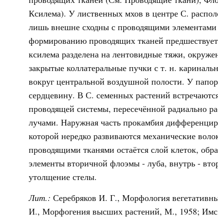
Ксилема). У лиственных мхов в центре С. распо
лишь внешне сходны с проводящими элементами 
формированию проводящих тканей предшествует 
ксилема разделена на лентовидные тяжи, окруже
закрытые коллатеральные пучки с т. н. кариналь
вокруг центральной воздушной полости. У папо
сердцевину. В С. семенных растений встречаютс
проводящей системы, пересечённой радиально 
лучами. Наружная часть прокамбия дифференцир
которой нередко развиваются механические воло
проводящими тканями остаётся слой клеток, обр
элементы вторичной флоэмы - луба, внутрь - вто
утолщение стелы.
Лит.:
Серебряков И. Г., Морфология вегетативны
И., Морфогения высших растений, М., 1958; Имс