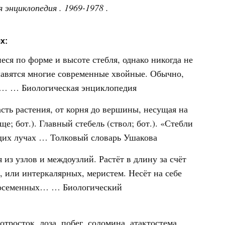
ая энциклопедия
. 1969-1978 .
х:
ся по форме и высоте стебля, однако никогда не
лавятся многие современные хвойные. Обычно,
бе… …
Биологическая энциклопедия
асть растения, от корня до вершины, несущая на
е; бот.). Главный стебель (ствол; бот.). «Стебли
ющих лучах …
Толковый словарь Ушакова
ая из узлов и междоузлий. Растёт в длину за счёт
, или интеркалярных, меристем. Несёт на себе
ытосеменных… …
Биологический
отросток, лоза, побег, соломина, атактостема,