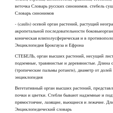
веточка Словарь русских синонимов. стебель сущ
Словарь синонимов
- (caulis) осевой орган растений, растущий нео
акропетальной последовательности боковыеорган
коническая илиполусферическая и в противополо
Энциклопедия Брокгауза и Ефрона
СТЕБЕЛЬ, орган высших растений, несущий лист
подземные, травянистые и деревянистые. Длина о
(тропические пальмы ротанги), диаметр от доле
энциклопедия
Вегетативный орган высших растений, представл
почки и цветки. Стебли бывают надземные и под
прямостоячие, лазящие, вьющиеся и лежачие. Дл
Энциклопедический словарь