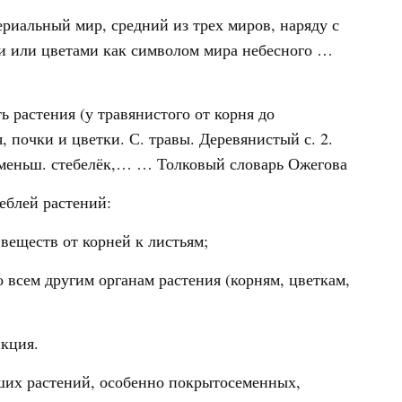
ериальный мир, средний из трех миров, наряду с
и или цветами как символом мира небесного …
ь растения (у травянистого от корня до
 почки и цветки. С. травы. Деревянистый с. 2.
| уменьш. стебелёк,… …
Толковый словарь Ожегова
блей растений:
еществ от корней к листьям;
 всем другим органам растения (корням, цветкам,
нкция.
их растений, особенно покрытосеменных,