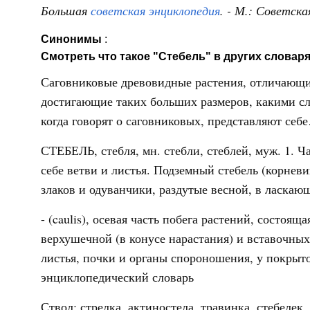
Большая
советская энциклопедия
. - М.: Советск
Синонимы
:
Смотреть что такое "Стебель" в других словаря
Саговниковые древовидные растения, отличающие
достигающие таких больших размеров, какими с
когда говорят о саговниковых, представляют се
СТЕБЕЛЬ, стебля, мн. стебли, стеблей, муж. 1. Ч
себе ветви и листья. Подземный стебель (корневищ
злаков и одуванчики, раздутые весной, в ласка
- (caulis), осевая часть побега растений, состоящ
верхушечной (в конусе нарастания) и вставочных
листья, почки и органы спороношения, у покр
энциклопедический словарь
Ствол; стрелка, актиностела, травинка, стебелек, 