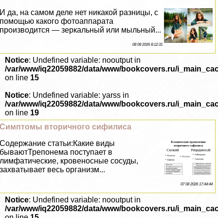
И да, на самом деле нет никакой разницы, с
помощью какого фотоаппарата
производится — зеркальный или мыльный...
08 08 2026 8:12:31
Notice
: Undefined variable: nooutput in
/var/www/iq22059882/data/www/bookcovers.ru/i_main_ca
on line
15
Notice
: Undefined variable: yarss in
/var/www/iq22059882/data/www/bookcovers.ru/i_main_ca
on line
19
Симптомы вторичного сифилиса
Содержание статьи:Какие виды
бываютТрепонема поступает в
лимфатические, кровеносные сосуды,
захватывает весь организм...
07 08 2026 17:44:44
Notice
: Undefined variable: nooutput in
/var/www/iq22059882/data/www/bookcovers.ru/i_main_ca
on line
15