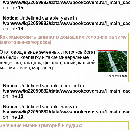
/var/www/iq22059882/data/www/bookcovers.ru/i_main_ca
on line
15
Notice
: Undefined variable: yarss in
/var/www/iq22059882/data/www/bookcovers.ru/i_main_ca
on line
19
Как заморозить шпинат в домашних условиях на зиму
(заготовка-заморозка)
Этот овощ в виде зеленных листочков богат
на белок, клетчатку и такие минеральные
вещества, как цинк, фосфор, калий, кальций,
магний, селен, марганец...
09 07 2026 1:42:48
Notice
: Undefined variable: nooutput in
/var/www/iq22059882/data/www/bookcovers.ru/i_main_ca
on line
15
Notice
: Undefined variable: yarss in
/var/www/iq22059882/data/www/bookcovers.ru/i_main_ca
on line
19
Значение имени Григорий и судьба