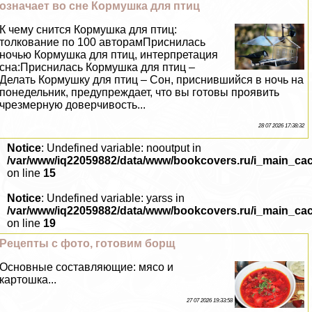
означает во сне Кормушка для птиц
К чему снится Кормушка для птиц:
толкование по 100 авторамПриснилась
ночью Кормушка для птиц, интерпретация
сна:Приснилась Кормушка для птиц –
Делать Кормушку для птиц – Сон, приснившийся в ночь на
понедельник, предупреждает, что вы готовы проявить
чрезмерную доверчивость...
28 07 2026 17:38:32
Notice
: Undefined variable: nooutput in
/var/www/iq22059882/data/www/bookcovers.ru/i_main_ca
on line
15
Notice
: Undefined variable: yarss in
/var/www/iq22059882/data/www/bookcovers.ru/i_main_ca
on line
19
Рецепты с фото, готовим борщ
Основные составляющие: мясо и
картошка...
27 07 2026 19:33:58