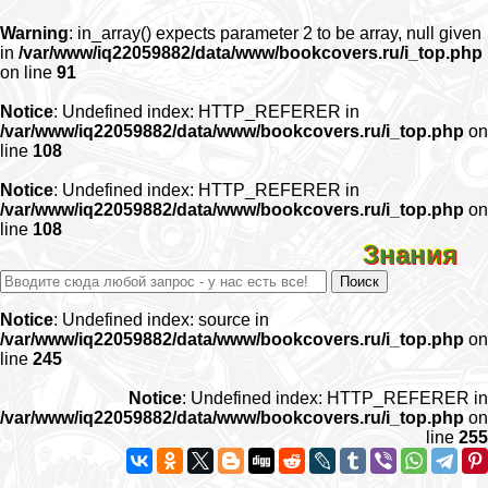
Warning
: in_array() expects parameter 2 to be array, null given
in
/var/www/iq22059882/data/www/bookcovers.ru/i_top.php
on line
91
Notice
: Undefined index: HTTP_REFERER in
/var/www/iq22059882/data/www/bookcovers.ru/i_top.php
on
line
108
Notice
: Undefined index: HTTP_REFERER in
/var/www/iq22059882/data/www/bookcovers.ru/i_top.php
on
line
108
Знания
Notice
: Undefined index: source in
/var/www/iq22059882/data/www/bookcovers.ru/i_top.php
on
line
245
Notice
: Undefined index: HTTP_REFERER in
/var/www/iq22059882/data/www/bookcovers.ru/i_top.php
on
line
255