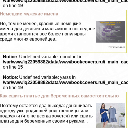
/var/www/iq22059882/data/www/bookcovers.ru/i_main_ca
on line
19
Немецкие мужские имена
Но, тем не менее, красивые немецкие
имена для девочек и мальчиков в последнее
время становятся все более популярны
среди многих европейцев...
17 07 2026 0:12:15
Notice
: Undefined variable: nooutput in
/var/www/iq22059882/data/www/bookcovers.ru/i_main_ca
on line
15
Notice
: Undefined variable: yarss in
/var/www/iq22059882/data/www/bookcovers.ru/i_main_ca
on line
19
Как сшить платье для беременных самостоятельно
Поэтому остается два выхода: донашивать
одежду уже родившей родственницы или
подружки (что не всегда хочется) или сшить
платье для беременных своими руками...