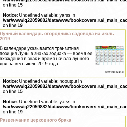
on line
15
Notice
: Undefined variable: yarss in
/var/www/iq22059882/data/www/bookcovers.ru/i_main_ca
on line
19
Лунный календарь огородника садовода на июль
2019
В календаре указывается транзитная
позиция Луны в знаках зодиака — время ее
вхождения в знак и время начала лунного
дня на весь июль 2019 года...
03 08 2026 17:49:33
Notice
: Undefined variable: nooutput in
/var/www/iq22059882/data/www/bookcovers.ru/i_main_ca
on line
15
Notice
: Undefined variable: yarss in
/var/www/iq22059882/data/www/bookcovers.ru/i_main_ca
on line
19
Развенчание церковного бpaка