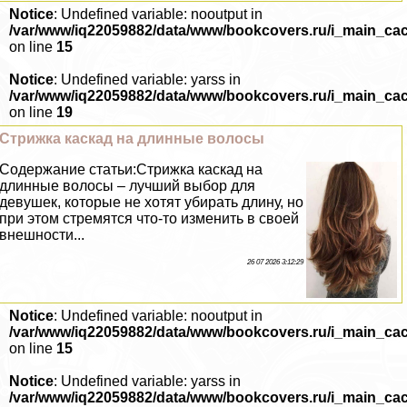
Notice
: Undefined variable: nooutput in
/var/www/iq22059882/data/www/bookcovers.ru/i_main_ca
on line
15
Notice
: Undefined variable: yarss in
/var/www/iq22059882/data/www/bookcovers.ru/i_main_ca
on line
19
Стрижка каскад на длинные волосы
Содержание статьи:Стрижка каскад на
длинные волосы – лучший выбор для
дeвyшек, которые не хотят убирать длину, но
при этом стремятся что-то изменить в своей
внешности...
26 07 2026 3:12:29
Notice
: Undefined variable: nooutput in
/var/www/iq22059882/data/www/bookcovers.ru/i_main_ca
on line
15
Notice
: Undefined variable: yarss in
/var/www/iq22059882/data/www/bookcovers.ru/i_main_ca