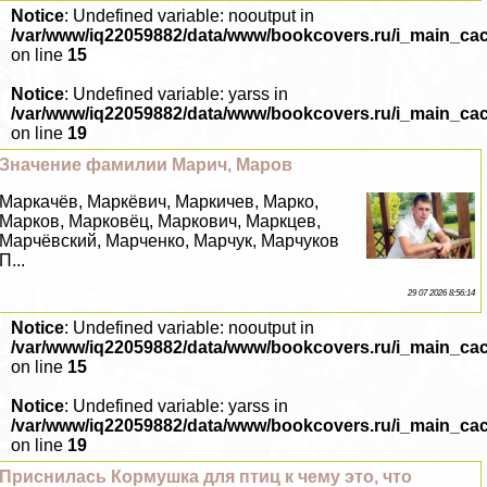
Notice
: Undefined variable: nooutput in
/var/www/iq22059882/data/www/bookcovers.ru/i_main_ca
on line
15
Notice
: Undefined variable: yarss in
/var/www/iq22059882/data/www/bookcovers.ru/i_main_ca
on line
19
Значение фамилии Марич, Маров
Маркачёв, Маркёвич, Маркичев, Марко,
Марков, Марковёц, Маркович, Маркцев,
Марчёвский, Марченко, Марчук, Марчуков
П...
29 07 2026 8:56:14
Notice
: Undefined variable: nooutput in
/var/www/iq22059882/data/www/bookcovers.ru/i_main_ca
on line
15
Notice
: Undefined variable: yarss in
/var/www/iq22059882/data/www/bookcovers.ru/i_main_ca
on line
19
Приснилась Кормушка для птиц к чему это, что