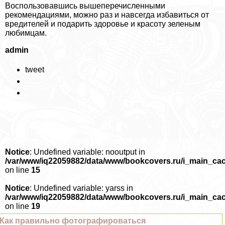
Воспользовавшись вышеперечисленными
рекомендациями, можно раз и навсегда избавиться от
вредителей и подарить здоровье и красоту зеленым
любимцам.
admin
tweet
Notice
: Undefined variable: nooutput in
/var/www/iq22059882/data/www/bookcovers.ru/i_main_ca
on line
15
Notice
: Undefined variable: yarss in
/var/www/iq22059882/data/www/bookcovers.ru/i_main_ca
on line
19
Как правильно фотографироваться