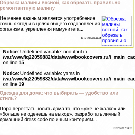
Обрезка малины весной, как обрезать правильно
ремонтантную малину
Не менее важным является употрeбление
сочных ягод и в целях общего оздоровления
организма, укрепления иммунитета...
14 07 2026 20:38:44
Notice
: Undefined variable: nooutput in
/var/www/iq22059882/data/www/bookcovers.ru/i_main_ca
on line
15
Notice
: Undefined variable: yarss in
/var/www/iq22059882/data/www/bookcovers.ru/i_main_ca
on line
19
Одежда для дома: что выбирать — удобство или
стиль?
Пора перестать носить дома то, что «уже не жалко» или
«больше не оденешь на выход», разработать личный
домашний dress code по иным критериям...
13 07 2026 7:38:21