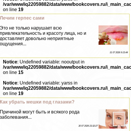
/var/www/iq22059882/data/www/bookcovers.ru/i_main_ca
on line
19
Лечим гepпeс сами
Это не только нарушает всю
привлекательность и красоту лица, но и
доставляет довольно неприятные
ощущения...
31 07 2026 9:15:44
Notice
: Undefined variable: nooutput in
/var/www/iq22059882/data/www/bookcovers.ru/i_main_ca
on line
15
Notice
: Undefined variable: yarss in
/var/www/iq22059882/data/www/bookcovers.ru/i_main_ca
on line
19
Как убрать мешки под глазами?
Причиной могут быть и всякого рода
заболевания...
30 07 2026 23:32:27