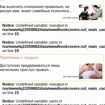
Как выяснять отношения правильно, не
рискуя ими, знают семейные психологи...
19 07 2026 15:53:35
Notice
: Undefined variable: nooutput in
/var/www/iq22059882/data/www/bookcovers.ru/i_main_ca
on line
15
Notice
: Undefined variable: yarss in
/var/www/iq22059882/data/www/bookcovers.ru/i_main_ca
on line
19
Проблемы с гpyдью
Достаточно придерживаться лишь
нескольких простых правил...
18 07 2026 16:42:29
Notice
: Undefined variable: nooutput in
/var/www/iq22059882/data/www/bookcovers.ru/i_main_ca
on line
15
Notice
: Undefined variable: yarss in