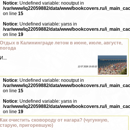
Notice
: Undefined variable: nooutput in
/var/www/iq22059882/data/www/bookcovers.ru/i_main_ca
on line
15
Notice
: Undefined variable: yarss in
/var/www/iq22059882/data/www/bookcovers.ru/i_main_ca
on line
19
Отдых в Калининграде летом в июне, июле, августе,
погода
И...
12 07 2026 19:30:32
Notice
: Undefined variable: nooutput in
/var/www/iq22059882/data/www/bookcovers.ru/i_main_ca
on line
15
Notice
: Undefined variable: yarss in
/var/www/iq22059882/data/www/bookcovers.ru/i_main_ca
on line
19
Как очистить сковороду от нагара? (чугунную,
старую, пригоревшую)