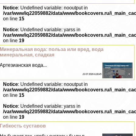
Notice
: Undefined variable: nooutput in
/var/www/iq22059882/data/www/bookcovers.ru/i_main_ca
on line
15
Notice
: Undefined variable: yarss in
/var/www/iq22059882/data/www/bookcovers.ru/i_main_ca
on line
19
Минеральная вода: польза или вред, вода
минеральная, сладкая
Артезианская вода...
23 07 2026 6:28:45
Notice
: Undefined variable: nooutput in
/var/www/iq22059882/data/www/bookcovers.ru/i_main_ca
on line
15
Notice
: Undefined variable: yarss in
/var/www/iq22059882/data/www/bookcovers.ru/i_main_ca
on line
19
Гибкость суставов