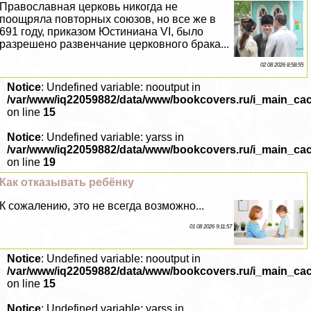
Православная церковь никогда не
поощряла повторных союзов, но все же в
691 году, приказом Юстиниана VI, было
разрешено развенчание церковного бpaка...
02 08 2026 8:58:55
Notice
: Undefined variable: nooutput in
/var/www/iq22059882/data/www/bookcovers.ru/i_main_ca
on line
15
Notice
: Undefined variable: yarss in
/var/www/iq22059882/data/www/bookcovers.ru/i_main_ca
on line
19
Как отказывать ребёнку
К сожалению, это не всегда возможно...
01 08 2026 9:11:57
Notice
: Undefined variable: nooutput in
/var/www/iq22059882/data/www/bookcovers.ru/i_main_ca
on line
15
Notice
: Undefined variable: yarss in