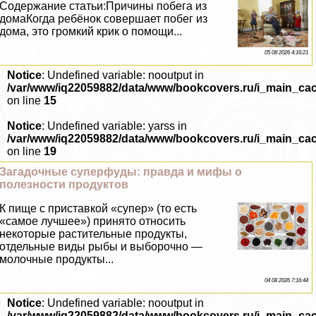
Содержание статьи:Причины побега из
домаКогда ребёнок совершает побег из
дома, это громкий крик о помощи...
05 08 2026 4:16:21
Notice
: Undefined variable: nooutput in
/var/www/iq22059882/data/www/bookcovers.ru/i_main_ca
on line
15
Notice
: Undefined variable: yarss in
/var/www/iq22059882/data/www/bookcovers.ru/i_main_ca
on line
19
Загадочные суперфуды: правда и мифы о
полезности продуктов
К пище с приставкой «супер» (то есть
«самое лучшее») принято относить
некоторые растительные продукты,
отдельные виды рыбы и выборочно —
молочные продукты...
04 08 2026 7:16:44
Notice
: Undefined variable: nooutput in
/var/www/iq22059882/data/www/bookcovers.ru/i_main_ca