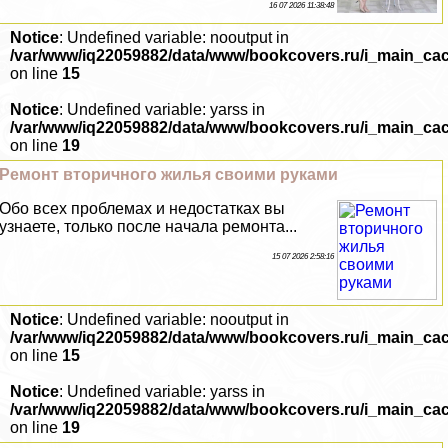
16 07 2026 11:38:48
Notice
: Undefined variable: nooutput in
/var/www/iq22059882/data/www/bookcovers.ru/i_main_ca
on line
15
Notice
: Undefined variable: yarss in
/var/www/iq22059882/data/www/bookcovers.ru/i_main_ca
on line
19
Ремонт вторичного жилья своими руками
Обо всех проблемах и недостатках вы
узнаете, только после начала ремонта...
15 07 2026 2:58:16
Notice
: Undefined variable: nooutput in
/var/www/iq22059882/data/www/bookcovers.ru/i_main_ca
on line
15
Notice
: Undefined variable: yarss in
/var/www/iq22059882/data/www/bookcovers.ru/i_main_ca
on line
19