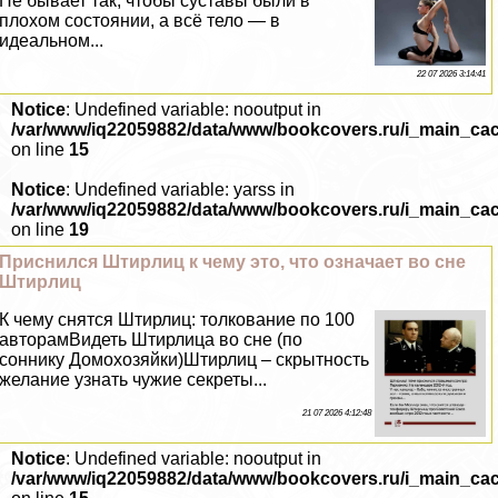
Не бывает так, чтобы суставы были в
плохом состоянии, а всё тело — в
идеальном...
22 07 2026 3:14:41
Notice
: Undefined variable: nooutput in
/var/www/iq22059882/data/www/bookcovers.ru/i_main_ca
on line
15
Notice
: Undefined variable: yarss in
/var/www/iq22059882/data/www/bookcovers.ru/i_main_ca
on line
19
Приснился Штирлиц к чему это, что означает во сне
Штирлиц
К чему снятся Штирлиц: толкование по 100
авторамВидеть Штирлица во сне (по
соннику Домохозяйки)Штирлиц – скрытность
желание узнать чужие секреты...
21 07 2026 4:12:48
Notice
: Undefined variable: nooutput in
/var/www/iq22059882/data/www/bookcovers.ru/i_main_ca