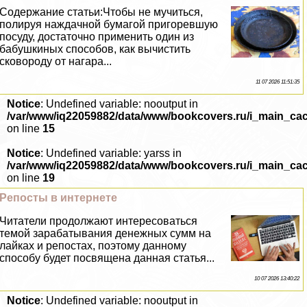
Содержание статьи:Чтобы не мучиться,
полируя наждачной бумагой пригоревшую
посуду, достаточно применить один из
бабушкиных способов, как вычистить
сковороду от нагара...
11 07 2026 11:51:35
Notice
: Undefined variable: nooutput in
/var/www/iq22059882/data/www/bookcovers.ru/i_main_ca
on line
15
Notice
: Undefined variable: yarss in
/var/www/iq22059882/data/www/bookcovers.ru/i_main_ca
on line
19
Репосты в интернете
Читатели продолжают интересоваться
темой заpaбатывания денежных сумм на
лайках и репостах, поэтому данному
способу будет посвящена данная статья...
10 07 2026 13:40:22
Notice
: Undefined variable: nooutput in