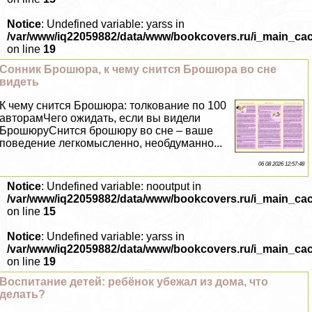
Notice
: Undefined variable: yarss in
/var/www/iq22059882/data/www/bookcovers.ru/i_main_ca
on line
19
Сонник Брошюра, к чему снится Брошюра во сне
видеть
К чему снится Брошюра: толкование по 100
авторамЧего ожидать, если вы видели
БрошюруСнится брошюру во сне – ваше
поведение легкомысленно, необдуманно...
06 08 2026 12:57:48
Notice
: Undefined variable: nooutput in
/var/www/iq22059882/data/www/bookcovers.ru/i_main_ca
on line
15
Notice
: Undefined variable: yarss in
/var/www/iq22059882/data/www/bookcovers.ru/i_main_ca
on line
19
Воспитание детей: ребёнок убежал из дома, что
делать?