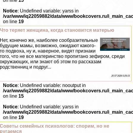
on line
15
Notice
: Undefined variable: yarss in
/var/www/iq22059882/data/www/bookcovers.ru/i_main_ca
on line
19
Что теряет женщина, когда становится матерью
Нет, конечно же, наиболее сообразительные
будущие мамы, возможно, ожидают какого-
то подвоха, ну и, наверное, видят признаки
того, что не все материнство пропитано зефиром, среди
окружающих, или знают об этом по рассказам
родственниц и подруг...
20 07 2026 0:29:15
Notice
: Undefined variable: nooutput in
/var/www/iq22059882/data/www/bookcovers.ru/i_main_ca
on line
15
Notice
: Undefined variable: yarss in
/var/www/iq22059882/data/www/bookcovers.ru/i_main_ca
on line
19
Советы семейных психологов: спорим, но не
ругаемся