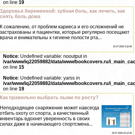
on line
19
Здоровье беременной: зубная боль, как лечить, как
снять боль дома
К сожалению, от проблем кариеса и его осложнений не
застрахованы и пациентки, которые регулярно посещают
врача и внимательны к гигиене полости рта...
25 07 2026 5:32:49
Notice
: Undefined variable: nooutput in
/var/www/iq22059882/data/www/bookcovers.ru/i_main_ca
on line
15
Notice
: Undefined variable: yarss in
/var/www/iq22059882/data/www/bookcovers.ru/i_main_ca
on line
19
Как правильно выбрать лыжи по росту?
Неподходящее снаряжение может навсегда
отбить охоту от спорта, а качественный
инвентарь вдохнет уверенность в своих
силах даже в начинающего спортсмена...
24 07 2026 22:12:30