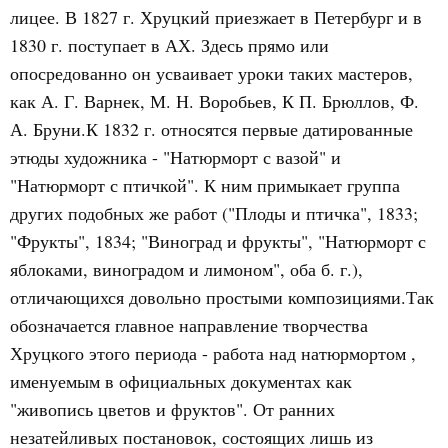
лицее. В 1827 г. Хруцкий приезжает в Петербург и в
1830 г. поступает в АХ. Здесь прямо или
опосредованно он усваивает уроки таких мастеров,
как А. Г. Варнек, М. Н. Воробьев, К П. Брюллов, Ф.
А. Бруни.К 1832 г. относятся первые датированные
этюды художника - "Натюрморт с вазой" и
"Натюрморт с птичкой". К ним примыкает группа
других подобных же работ ("Плоды и птичка", 1833;
"Фрукты", 1834; "Виноград и фрукты", "Натюрморт с
яблоками, виноградом и лимоном", оба б. г.),
отличающихся довольно простыми композициями.Так
обозначается главное направление творчества
Хруцкого этого периода -
работа над натюрмортом
,
именуемым в официальных документах как
"живопись цветов и фруктов". От ранних
незатейливых постановок, состоящих лишь из