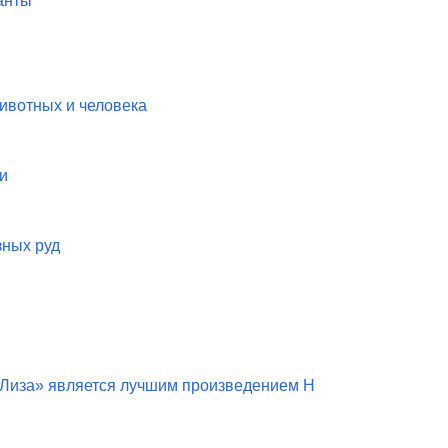
анты
животных и человека
и
зных руд
 Лиза» является лучшим произведением Н