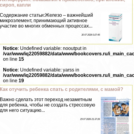
сироп, капли
Содержание статьи:Железо – важнейший
микроэлемент, принимающий активное
участие во многих обменных процессах...
30 07 2026 0:27:45
Notice
: Undefined variable: nooutput in
/var/www/iq22059882/data/www/bookcovers.ru/i_main_ca
on line
15
Notice
: Undefined variable: yarss in
/var/www/iq22059882/data/www/bookcovers.ru/i_main_ca
on line
19
Как отучить ребенка спать с родителями, с мамой?
Важно сделать этот переход незаметным
для ребенка, чтобы не создать стрессовую
для него ситуацию...
29 07 2026 21:37:26