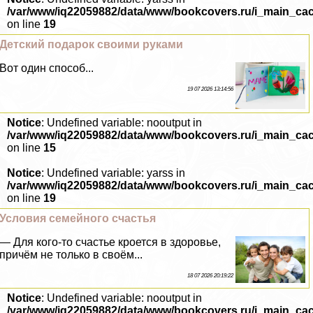
/var/www/iq22059882/data/www/bookcovers.ru/i_main_ca
on line
19
Детский подарок своими руками
Вот один способ...
19 07 2026 13:14:56
Notice
: Undefined variable: nooutput in
/var/www/iq22059882/data/www/bookcovers.ru/i_main_ca
on line
15
Notice
: Undefined variable: yarss in
/var/www/iq22059882/data/www/bookcovers.ru/i_main_ca
on line
19
Условия семейного счастья
— Для кого-то счастье кроется в здоровье,
причём не только в своём...
18 07 2026 20:19:22
Notice
: Undefined variable: nooutput in
/var/www/iq22059882/data/www/bookcovers.ru/i_main_ca