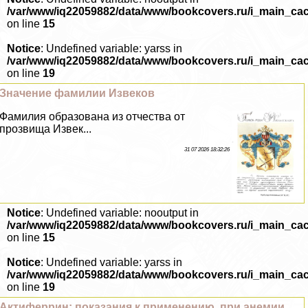
/var/www/iq22059882/data/www/bookcovers.ru/i_main_ca
on line
15
Notice
: Undefined variable: yarss in
/var/www/iq22059882/data/www/bookcovers.ru/i_main_ca
on line
19
Значение фамилии Извеков
Фамилия образована из отчества от
прозвища Извек...
31 07 2026 18:32:26
Notice
: Undefined variable: nooutput in
/var/www/iq22059882/data/www/bookcovers.ru/i_main_ca
on line
15
Notice
: Undefined variable: yarss in
/var/www/iq22059882/data/www/bookcovers.ru/i_main_ca
on line
19
Актиферрин: показания к применению, при анемии,