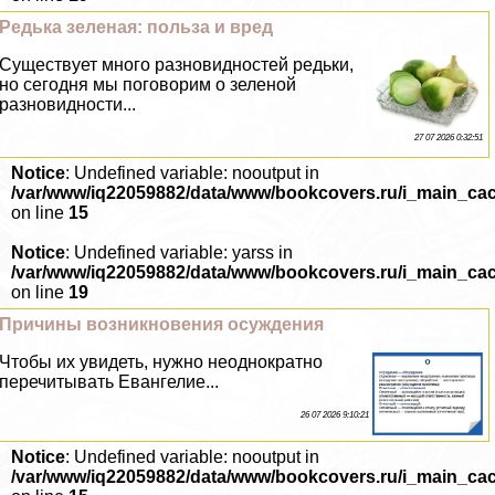
Редька зеленая: польза и вред
Существует много разновидностей редьки,
но сегодня мы поговорим о зеленой
разновидности...
27 07 2026 0:32:51
Notice
: Undefined variable: nooutput in
/var/www/iq22059882/data/www/bookcovers.ru/i_main_ca
on line
15
Notice
: Undefined variable: yarss in
/var/www/iq22059882/data/www/bookcovers.ru/i_main_ca
on line
19
Причины возникновения осуждения
Чтобы их увидеть, нужно неоднократно
перечитывать Евангелие...
26 07 2026 9:10:21
Notice
: Undefined variable: nooutput in
/var/www/iq22059882/data/www/bookcovers.ru/i_main_ca