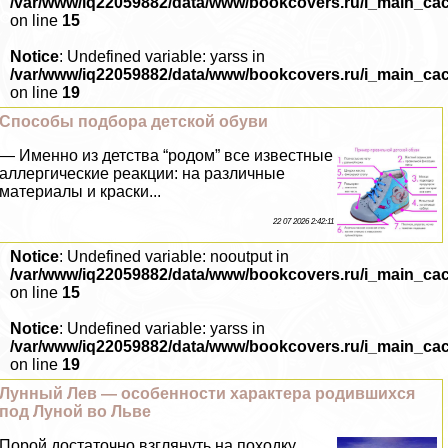
/var/www/iq22059882/data/www/bookcovers.ru/i_main_ca
on line
15
Notice
: Undefined variable: yarss in
/var/www/iq22059882/data/www/bookcovers.ru/i_main_ca
on line
19
Способы подбора детской обуви
— Именно из детства “родом” все известные
аллергические реакции: на различные
материалы и краски...
22 07 2026 2:42:11
Notice
: Undefined variable: nooutput in
/var/www/iq22059882/data/www/bookcovers.ru/i_main_ca
on line
15
Notice
: Undefined variable: yarss in
/var/www/iq22059882/data/www/bookcovers.ru/i_main_ca
on line
19
Лунный Лев — особенности хаpaктера родившихся
под Луной во Льве
Порой достаточно взглянуть на походку,