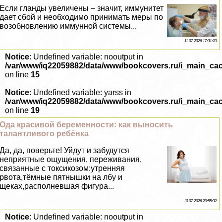
Если гланды увеличены – значит, иммунитет
дает сбой и необходимо принимать меры по
возобновлению иммунной системы...
11 07 2026 17:31:23
Notice
: Undefined variable: nooutput in
/var/www/iq22059882/data/www/bookcovers.ru/i_main_ca
on line
15
Notice
: Undefined variable: yarss in
/var/www/iq22059882/data/www/bookcovers.ru/i_main_ca
on line
19
Ода красивой беременности: как выносить
талантливого ребёнка
Да, да, поверьте! Уйдут и забудутся
неприятные ощущения, переживания,
связанные с токсикозом:утренняя
рвота,тёмные пятнышки на лбу и
щеках,располневшая фигура...
10 07 2026 20:55:32
Notice
: Undefined variable: nooutput in