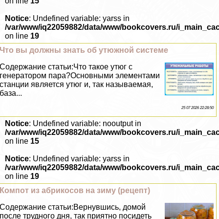
on line
15
Notice
: Undefined variable: yarss in
/var/www/iq22059882/data/www/bookcovers.ru/i_main_ca
on line
19
Что вы должны знать об утюжной системе
Содержание статьи:Что такое утюг с
генератором пара?Основными элементами
станции является утюг и, так называемая,
база...
25 07 2026 22:28:50
Notice
: Undefined variable: nooutput in
/var/www/iq22059882/data/www/bookcovers.ru/i_main_ca
on line
15
Notice
: Undefined variable: yarss in
/var/www/iq22059882/data/www/bookcovers.ru/i_main_ca
on line
19
Компот из абрикосов на зиму (рецепт)
Содержание статьи:Вернувшись, домой
после трудного дня, так приятно посидеть