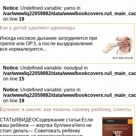
Notice
: Undefined variable: yarss in
/var/www/iq22059882/data/www/bookcovers.ru/i_main_ca
on line
19
Как у детей удаляют аденоиды
Иногда носовое дыхание затрудняется при
гриппе или ОРЗ, а после выздоровления
все нормализуется...
06 07 2026 14:51:48
Notice
: Undefined variable: nooutput in
/var/www/iq22059882/data/www/bookcovers.ru/i_main_ca
on line
15
Notice
: Undefined variable: yarss in
/var/www/iq22059882/data/www/bookcovers.ru/i_main_ca
on line
19
Буллинг в школе: как помочь своему ребёнку, советы
СТАТЬЯВИДЕОСодержание статьи:Если
ваш ребёнок — жертва буллингаЧего не
стоит делать— Советовать ребёнку