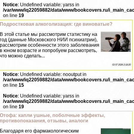
Notice
: Undefined variable: yarss in
/var/www/iq22059882/data/www/bookcovers.ru/i_main_ca
on line
19
Подростковая алкоголизация: где виноватые?
В этой статье мы рассмотрим статистику на
год (данные Московского НИИ психиатрии),
рассмотрим особенности этого заболевания
в юном возрасте и попробуем рассмотреть,
что можно сделать...
03 07 2026 2:18:20
Notice
: Undefined variable: nooutput in
/var/www/iq22059882/data/www/bookcovers.ru/i_main_ca
on line
15
Notice
: Undefined variable: yarss in
/var/www/iq22059882/data/www/bookcovers.ru/i_main_ca
on line
19
Отофа: капли ушные, поболчные эффекты,
противопоказания, отзывы, аналоги
Благодаря его фармакологическим