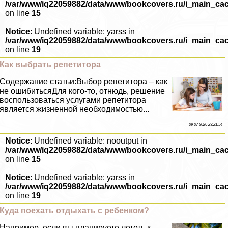
/var/www/iq22059882/data/www/bookcovers.ru/i_main_ca
on line
15
Notice
: Undefined variable: yarss in
/var/www/iq22059882/data/www/bookcovers.ru/i_main_ca
on line
19
Как выбрать репетитора
Содержание статьи:Выбор репетитора – как
не ошибитьсяДля кого-то, отнюдь, решение
воспользоваться услугами репетитора
является жизненной необходимостью...
09 07 2026 23:21:54
Notice
: Undefined variable: nooutput in
/var/www/iq22059882/data/www/bookcovers.ru/i_main_ca
on line
15
Notice
: Undefined variable: yarss in
/var/www/iq22059882/data/www/bookcovers.ru/i_main_ca
on line
19
Куда поехать отдыхать с ребенком?
Например, если вы планируете лететь к