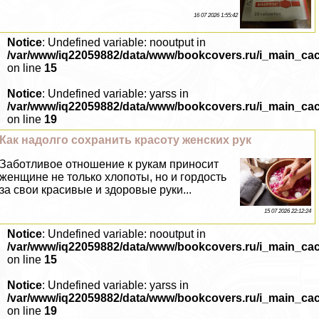
16 07 2026 1:55:42
Notice
: Undefined variable: nooutput in
/var/www/iq22059882/data/www/bookcovers.ru/i_main_ca
on line
15
Notice
: Undefined variable: yarss in
/var/www/iq22059882/data/www/bookcovers.ru/i_main_ca
on line
19
Как надолго сохранить красоту женских рук
Заботливое отношение к рукам приносит
женщине не только хлопоты, но и гордость
за свои красивые и здоровые руки...
15 07 2026 22:12:24
Notice
: Undefined variable: nooutput in
/var/www/iq22059882/data/www/bookcovers.ru/i_main_ca
on line
15
Notice
: Undefined variable: yarss in
/var/www/iq22059882/data/www/bookcovers.ru/i_main_ca
on line
19