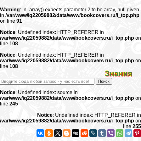
Warning
: in_array() expects parameter 2 to be array, null given
in
/var/www/iq22059882/data/www/bookcovers.ru/i_top.php
on line
91
Notice
: Undefined index: HTTP_REFERER in
/var/www/iq22059882/data/www/bookcovers.ru/i_top.php
on
line
108
Notice
: Undefined index: HTTP_REFERER in
/var/www/iq22059882/data/www/bookcovers.ru/i_top.php
on
line
108
Знания
Notice
: Undefined index: source in
/var/www/iq22059882/data/www/bookcovers.ru/i_top.php
on
line
245
Notice
: Undefined index: HTTP_REFERER in
/var/www/iq22059882/data/www/bookcovers.ru/i_top.php
on
line
255