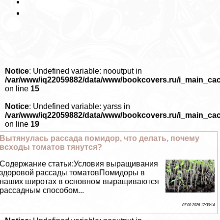
Notice
: Undefined variable: nooutput in
/var/www/iq22059882/data/www/bookcovers.ru/i_main_ca
on line
15
Notice
: Undefined variable: yarss in
/var/www/iq22059882/data/www/bookcovers.ru/i_main_ca
on line
19
Вытянулась рассада помидор, что делать, почему
всходы томатов тянутся?
Содержание статьи:Условия выращивания
здоровой рассады томатовПомидоры в
наших широтах в основном выращиваются
рассадным способом...
07 08 2026 17:30:14