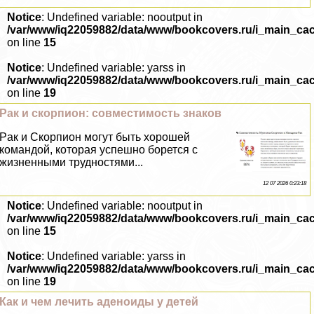
Notice
: Undefined variable: nooutput in
/var/www/iq22059882/data/www/bookcovers.ru/i_main_ca
on line
15
Notice
: Undefined variable: yarss in
/var/www/iq22059882/data/www/bookcovers.ru/i_main_ca
on line
19
Paк и скорпион: совместимость знаков
Paк и Скорпион могут быть хорошей
комaндой, которая успешно борется с
жизненными трудностями...
12 07 2026 0:23:18
Notice
: Undefined variable: nooutput in
/var/www/iq22059882/data/www/bookcovers.ru/i_main_ca
on line
15
Notice
: Undefined variable: yarss in
/var/www/iq22059882/data/www/bookcovers.ru/i_main_ca
on line
19
Как и чем лечить аденоиды у детей