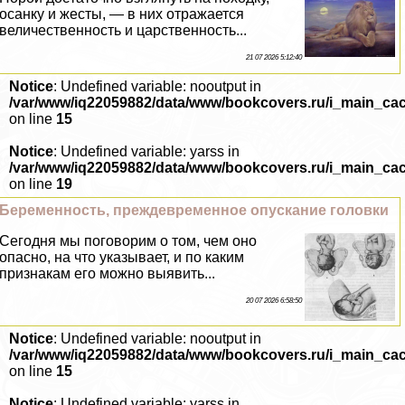
осанку и жесты, — в них отражается
величественность и царственность...
21 07 2026 5:12:40
Notice
: Undefined variable: nooutput in
/var/www/iq22059882/data/www/bookcovers.ru/i_main_ca
on line
15
Notice
: Undefined variable: yarss in
/var/www/iq22059882/data/www/bookcovers.ru/i_main_ca
on line
19
Беременность, преждевременное опускание головки
Сегодня мы поговорим о том, чем оно
опасно, на что указывает, и по каким
признакам его можно выявить...
20 07 2026 6:58:50
Notice
: Undefined variable: nooutput in
/var/www/iq22059882/data/www/bookcovers.ru/i_main_ca
on line
15
Notice
: Undefined variable: yarss in