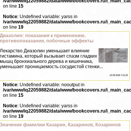
/var/www/iq22059882/data/www/bookcovers.ru/i_main_ca
on line
15
Notice
: Undefined variable: yarss in
/var/www/iq22059882/data/www/bookcovers.ru/i_main_ca
on line
19
Диазолин: показания к применению,
противопоказания, побочные эффекты
Лекарство Диазолин уменьшает влияние
гистамина, который вызывает спазм гладких
мышц бронхиального дерева и кишечника,
уменьшает проницаемость сосудистой стенки...
03 08 2026 7:21:26
Notice
: Undefined variable: nooutput in
/var/www/iq22059882/data/www/bookcovers.ru/i_main_ca
on line
15
Notice
: Undefined variable: yarss in
/var/www/iq22059882/data/www/bookcovers.ru/i_main_ca
on line
19
Значение фамилии Казарин, Казаринов, Козаринов