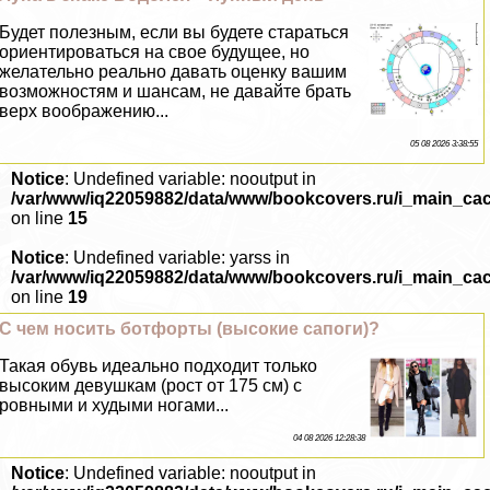
Будет полезным, если вы будете стараться
ориентироваться на свое будущее, но
желательно реально давать оценку вашим
возможностям и шансам, не давайте брать
верх воображению...
05 08 2026 3:38:55
Notice
: Undefined variable: nooutput in
/var/www/iq22059882/data/www/bookcovers.ru/i_main_ca
on line
15
Notice
: Undefined variable: yarss in
/var/www/iq22059882/data/www/bookcovers.ru/i_main_ca
on line
19
С чем носить ботфорты (высокие сапоги)?
Такая обувь идеально подходит только
высоким дeвyшкам (рост от 175 см) с
ровными и худыми ногами...
04 08 2026 12:28:38
Notice
: Undefined variable: nooutput in