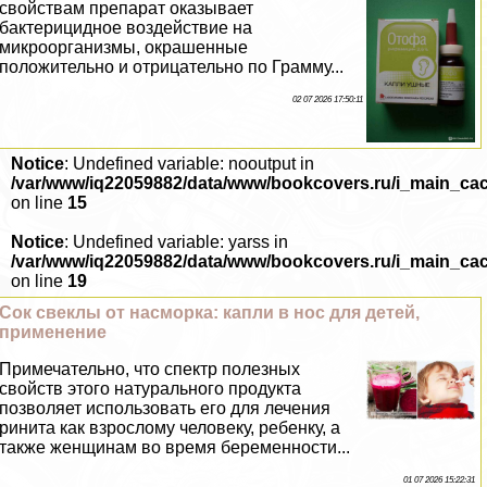
свойствам препарат оказывает
бактерицидное воздействие на
микроорганизмы, окрашенные
положительно и отрицательно по Грамму...
02 07 2026 17:50:11
Notice
: Undefined variable: nooutput in
/var/www/iq22059882/data/www/bookcovers.ru/i_main_ca
on line
15
Notice
: Undefined variable: yarss in
/var/www/iq22059882/data/www/bookcovers.ru/i_main_ca
on line
19
Сок свеклы от насморка: капли в нос для детей,
применение
Примечательно, что спектр полезных
свойств этого натурального продукта
позволяет использовать его для лечения
ринита как взрослому человеку, ребенку, а
также женщинам во время беременности...
01 07 2026 15:22:31