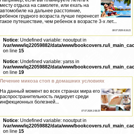
месту отдыха на самолете, или ехать на
автомобиле на дальнее расстояние,
ребенок грудного возраста лучше перенесет
такое путешествие, чем ребенок в возрасте 3-х лет...
08 07 2026 8:16:21
Notice
: Undefined variable: nooutput in
/var/www/iq22059882/data/www/bookcovers.ru/i_main_ca
on line
15
Notice
: Undefined variable: yarss in
/var/www/iq22059882/data/www/bookcovers.ru/i_main_ca
on line
19
Лечение микоза стоп в домашних условиях
На данный момент во всех странах мира его
распространительность лидирует среди
инфекционных болезней...
07 07 2026 2:58:35
Notice
: Undefined variable: nooutput in
/var/www/iq22059882/data/www/bookcovers.ru/i_main_ca
on line
15