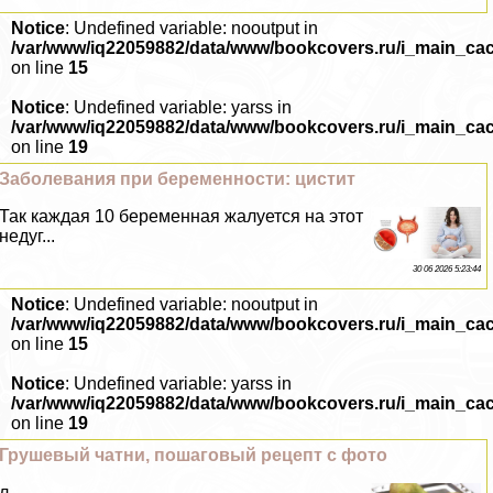
Notice
: Undefined variable: nooutput in
/var/www/iq22059882/data/www/bookcovers.ru/i_main_ca
on line
15
Notice
: Undefined variable: yarss in
/var/www/iq22059882/data/www/bookcovers.ru/i_main_ca
on line
19
Заболевания при беременности: цистит
Так каждая 10 беременная жалуется на этот
недуг...
30 06 2026 5:23:44
Notice
: Undefined variable: nooutput in
/var/www/iq22059882/data/www/bookcovers.ru/i_main_ca
on line
15
Notice
: Undefined variable: yarss in
/var/www/iq22059882/data/www/bookcovers.ru/i_main_ca
on line
19
Грушевый чатни, пошаговый рецепт с фото
л...