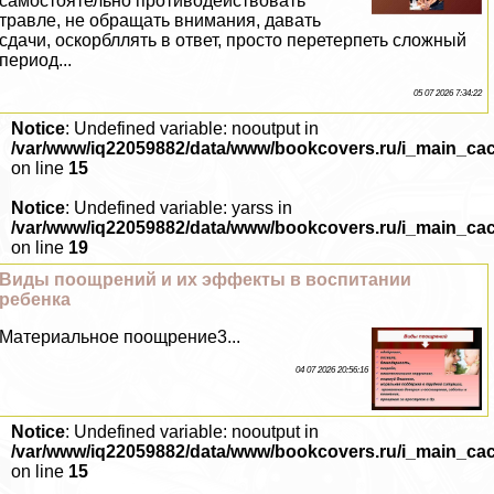
самостоятельно противодействовать
травле, не обращать внимания, давать
сдачи, оскорбллять в ответ, просто перетерпеть сложный
период...
05 07 2026 7:34:22
Notice
: Undefined variable: nooutput in
/var/www/iq22059882/data/www/bookcovers.ru/i_main_ca
on line
15
Notice
: Undefined variable: yarss in
/var/www/iq22059882/data/www/bookcovers.ru/i_main_ca
on line
19
Виды поощрений и их эффекты в воспитании
ребенка
Материальное поощрение3...
04 07 2026 20:56:16
Notice
: Undefined variable: nooutput in
/var/www/iq22059882/data/www/bookcovers.ru/i_main_ca
on line
15