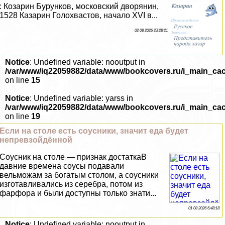
: Козарин Бурунков, московский дворянин,
1528 Казарин Голохвастов, начало XVI в...
02 08 2026 23:28:21
Notice
: Undefined variable: nooutput in
/var/www/iq22059882/data/www/bookcovers.ru/i_main_ca
on line
15
Notice
: Undefined variable: yarss in
/var/www/iq22059882/data/www/bookcovers.ru/i_main_ca
on line
19
Если на столе есть соусники, значит еда будет
непревзойдённой
Соусник на столе — признак достаткаВ
давние времена соусы подавали
вельможам за богатым столом, а соусники
изготавливались из серебра, потом из
фарфора и были доступны только знати...
01 08 2026 6:48:18
Notice
: Undefined variable: nooutput in