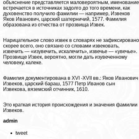
объяснение представляется маловероятным, именование
встречается в источниках задолго до того времени, как
духовенство получило фамилии — например, Извеков
Яков Иванович, царский шатерничий, 1577. Фамилия
образована из отчества от прозвища Извек.
Нарицательное слово извек в словарях не зафиксировано
скорее всего, оно связано со словами извековать,
извечить — «изувечить, искалечить», извечье — «увечье».
Прозвище Извек, вероятно, могли дать изувеченному
человеку, калеке.
Фамилия документирована в XVI -XVII вв.: Яков Иванович
Извеков, царский бараш, 1577 Петр Иванов сын
Извекова, вяземский отчинник, 1610.
Это краткая история происхождения и значения фамилии
Извеков.
admin
tweet