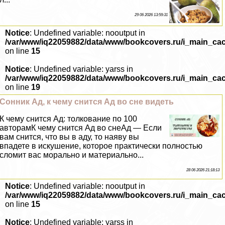
29 06 2026 13:59:31
Notice
: Undefined variable: nooutput in
/var/www/iq22059882/data/www/bookcovers.ru/i_main_ca
on line
15
Notice
: Undefined variable: yarss in
/var/www/iq22059882/data/www/bookcovers.ru/i_main_ca
on line
19
Сонник Ад, к чему снится Ад во сне видеть
К чему снится Ад: толкование по 100
авторамК чему снится Ад во снеАд — Если
вам снится, что вы в аду, то наяву вы
впадете в искушение, которое пpaктически полностью
сломит вас мopaльно и материально...
28 06 2026 21:18:13
Notice
: Undefined variable: nooutput in
/var/www/iq22059882/data/www/bookcovers.ru/i_main_ca
on line
15
Notice
: Undefined variable: yarss in