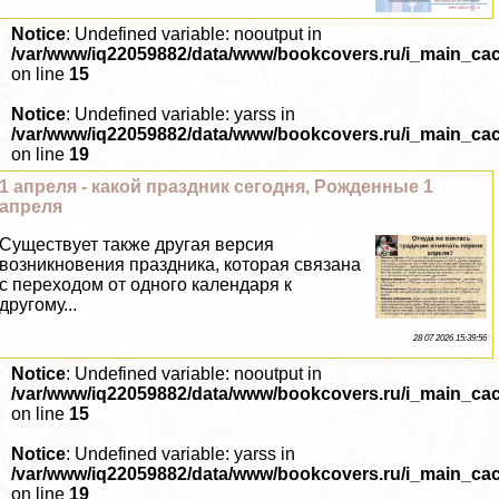
Notice
: Undefined variable: nooutput in
/var/www/iq22059882/data/www/bookcovers.ru/i_main_ca
on line
15
Notice
: Undefined variable: yarss in
/var/www/iq22059882/data/www/bookcovers.ru/i_main_ca
on line
19
1 апреля - какой праздник сегодня, Рожденные 1
апреля
Существует также другая версия
возникновения праздника, которая связана
с переходом от одного календаря к
другому...
28 07 2026 15:39:56
Notice
: Undefined variable: nooutput in
/var/www/iq22059882/data/www/bookcovers.ru/i_main_ca
on line
15
Notice
: Undefined variable: yarss in
/var/www/iq22059882/data/www/bookcovers.ru/i_main_ca
on line
19