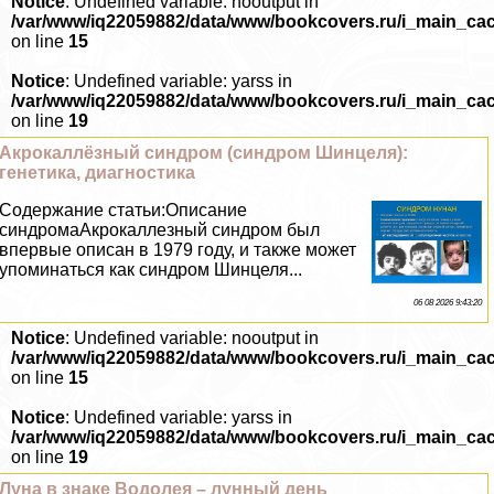
Notice
: Undefined variable: nooutput in
/var/www/iq22059882/data/www/bookcovers.ru/i_main_ca
on line
15
Notice
: Undefined variable: yarss in
/var/www/iq22059882/data/www/bookcovers.ru/i_main_ca
on line
19
Акрокаллёзный синдром (синдром Шинцеля):
генетика, диагностика
Содержание статьи:Описание
синдромаАкрокаллезный синдром был
впервые описан в 1979 году, и также может
упоминаться как синдром Шинцеля...
06 08 2026 9:43:20
Notice
: Undefined variable: nooutput in
/var/www/iq22059882/data/www/bookcovers.ru/i_main_ca
on line
15
Notice
: Undefined variable: yarss in
/var/www/iq22059882/data/www/bookcovers.ru/i_main_ca
on line
19
Луна в знаке Водолея – лунный день