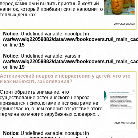
перед камином и выпить приятный желтый
напиток, который прибавит сил и напомнит о
теплых деньках...
24 07 2026 19:36:15
Notice
: Undefined variable: nooutput in
/var/www/iq22059882/data/www/bookcovers.ru/i_main_ca
on line
15
Notice
: Undefined variable: yarss in
/var/www/iq22059882/data/www/bookcovers.ru/i_main_ca
on line
19
Астенический невроз и неврастения у детей: что это
и как избежать заболевания?
Стоит обратить внимание, что
существование астенического невроза
признается психологами и психиатрами не
единогласно, о чем говорит отсутствие этого
термина во многих зарубежных словарях...
23 07 2026 16:18:20
Notice
: Undefined variable: nooutput in