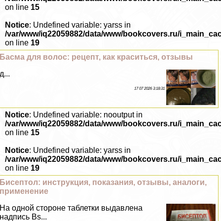
on line
15
Notice
: Undefined variable: yarss in
/var/www/iq22059882/data/www/bookcovers.ru/i_main_ca
on line
19
Басма для волос: рецепт, как краситься, отзывы
д...
17 07 2026 3:18:31
Notice
: Undefined variable: nooutput in
/var/www/iq22059882/data/www/bookcovers.ru/i_main_ca
on line
15
Notice
: Undefined variable: yarss in
/var/www/iq22059882/data/www/bookcovers.ru/i_main_ca
on line
19
Бисептол: инструкция, показания, отзывы, аналоги,
применение
На одной стороне таблетки выдавлена
надпись Bs...