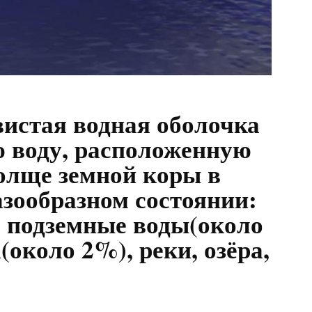
истая водная оболочка
ю воду, расположенную
толще земной коры в
азообразном состоянии:
, подземные воды(около
(около 2%), реки, озёра,