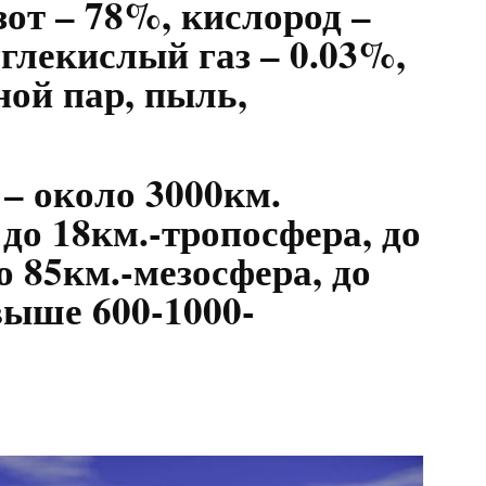
азот – 78%, кислород –
углекислый газ – 0.03%,
ной пар, пыль,
– около 3000км.
до 18км.-тропосфера, до
о 85км.-мезосфера, до
выше 600-1000-