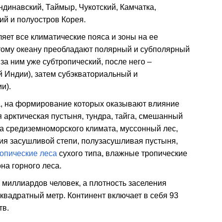
динавский, Таймыр, Чукотский, Камчатка,
ий и полуостров Корея.
ет все климатические пояса и зоны на ее
итому океану преобладают полярный и субполярный
, за ним уже субтропический, после него –
й Индии), затем субэкваториальный и
и).
, на формирование которых оказывают влияние
 арктическая пустыня, тундра, тайга, смешанный
она средиземноморского климата, муссонный лес,
ия засушливой степи, полузасушливая пустыня,
опические леса
сухого типа, влажные тропические
на горного леса.
 миллиардов человек, а плотность заселения
 квадратный метр. Континент включает в себя 93
тв.