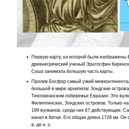
Первую карту, на которой были изображены Е
древнегреческий ученый Эратосфен Киренский 
Суша занимала большую часть карты.
Пролив Босфор самый узкий межконтинентал
большой в мире архипелаг Зондские острова.
Тихоокеанском побережье Евразии. Это вулк
Филиппинских, Зондских островов. Только на
199 вулканов, среди них 67 действующие. 
канал в Китае. Его общая длина 1728 км. Он ф
в. до н. э.