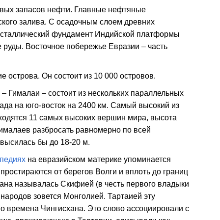
вых запасов нефти. Главные нефтяные
ского залива. С осадочным слоем древних
ристаллический фундамент Индийской платформы
 руды. Восточное побережье Евразии – часть
 острова. Он состоит из 10 000 островов.
– Гималаи – состоит из нескольких параллельных
ада на юго-восток на 2400 км. Самый высокий из
аходятся 11 самых высоких вершин мира, высота
Гималаев разбросать равномерно по всей
высилась бы до 18-20 м.
опедиях
на евразийском материке упоминается
простираются от берегов Волги и вплоть до границ
трана называлась Скифией (в честь первого владыки
 народов зовется Монголией. Тартаией эту
о времена Чингисхана. Это слово ассоциировали с