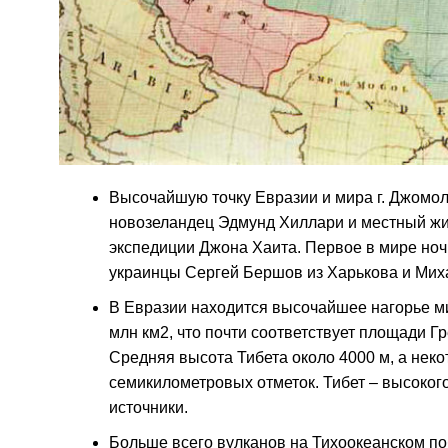
Высочайшую точку Евразии и мира г. Джомол
новозеландец Эдмунд Хиллари и местный жит
экспедиции Джона Хаита. Первое в мире но
украинцы Сергей Бершов из Харькова и Миха
В Евразии находится высочайшее нагорье ми
млн км2, что почти соответствует площади Г
Средняя высота Тибета около 4000 м, а нек
семикилометровых отметок. Тибет – высокого
источники.
Больше всего вулканов на Тихоокеанском по