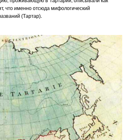
цию, проживающую в Тартарии, описывали как
ят, что именно отсюда мифологический
азваний (Тартар).