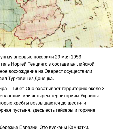
унгму впервые покорили 29 мая 1953 г.
ель Норгей Тенцингс в составе английской
чное восхождение на Эверест осуществили
ил Туркевич из Донецка.
ра – Тибет. Оно охватывает территорию около 2
ренландии, или четырем территориям Украины.
оторые хребты возвышаются до шести- и
рная пустыня, здесь есть гейзеры и горячие
бережье Евразии. Это вулканы Камчатки.