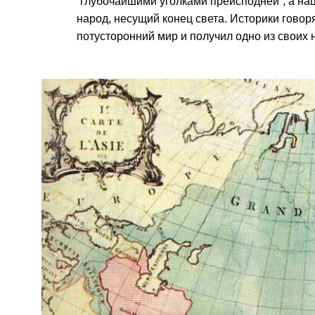
“глубочайшими уголками преисподней”, а на
народ, несущий конец света. Историки говор
потусторонний мир и получил одно из своих н