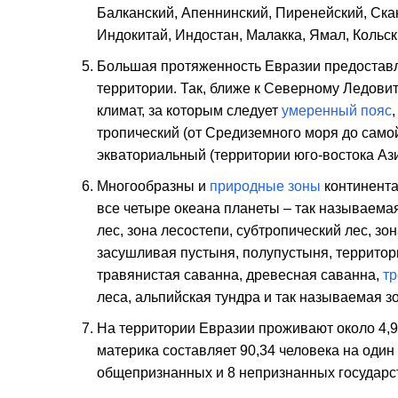
Балканский, Апеннинский, Пиренейский, Скан
Индокитай, Индостан, Малакка, Ямал, Кольск
Большая протяженность Евразии предоставля
территории. Так, ближе к Северному Ледов
климат, за которым следует
умеренный пояс
тропический (от Средиземного моря до само
экваториальный (территории юго-востока Ази
Многообразны и
природные зоны
континента
все четыре океана планеты – так называемая
лес, зона лесостепи, субтропический лес, з
засушливая пустыня, полупустыня, территор
травянистая саванна, древесная саванна,
тр
леса, альпийская тундра и так называемая зо
На территории Евразии проживают около 4,9
материка составляет 90,34 человека на один
общепризнанных и 8 непризнанных государс