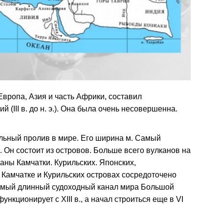
вропа, Азия и часть Африки, составил
(III в. до н. э.). Она была очень несовершенна.
ьный пролив в мире. Его ширина м. Самый
 Он состоит из островов. Больше всего вулканов на
аны Камчатки. Курильских. Японских,
 Камчатке и Курильских островах сосредоточено
Самый длинный судоходный канал мира Большой
ункционирует с XIII в., а начал строиться еще в VI