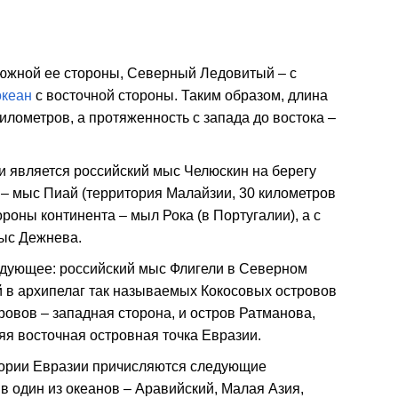
южной ее стороны, Северный Ледовитый – с
океан
с восточной стороны. Таким образом, длина
километров, а протяженность с запада до востока –
 является российский мыс Челюскин на берегу
– мыс Пиай (территория Малайзии, 30 километров
роны континента – мыл Рока (в Португалии), а с
ыс Дежнева.
едующее: российский мыс Флигели в Северном
 в архипелаг так называемых Кокосовых островов
ровов – западная сторона, и остров Ратманова,
я восточная островная точка Евразии.
итории Евразии причисляются следующие
в один из океанов – Аравийский, Малая Азия,