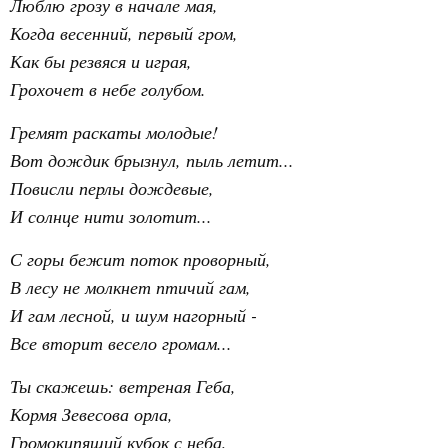
Люблю грозу в начале мая,
Когда весенний, первый гром,
Как бы резвяся и играя,
Грохочет в небе голубом.
Гремят раскаты молодые!
Вот дождик брызнул, пыль летит...
Повисли перлы дождевые,
И солнце нити золотит...
С горы бежит поток проворный,
В лесу не молкнет птичий гам,
И гам лесной, и шум нагорный -
Все вторит весело громам...
Ты скажешь: ветреная Геба,
Кормя Зевесова орла,
Громокипящий кубок с неба,