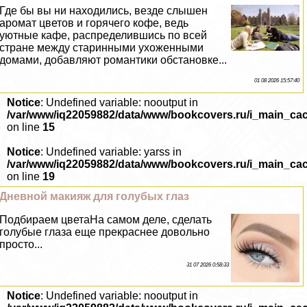
Где бы вы ни находились, везде слышен
аромат цветов и горячего кофе, ведь
уютные кафе, распределившись по всей
стране между старинными ухоженными
домами, добавляют романтики обстановке...
01 08 2026 15:57:40
Notice
: Undefined variable: nooutput in
/var/www/iq22059882/data/www/bookcovers.ru/i_main_ca
on line
15
Notice
: Undefined variable: yarss in
/var/www/iq22059882/data/www/bookcovers.ru/i_main_ca
on line
19
Дневной макияж для гoлyбых глаз
Подбираем цветаНа самом деле, сделать
гoлyбые глаза еще прекраснее довольно
просто...
31 07 2026 0:58:33
Notice
: Undefined variable: nooutput in