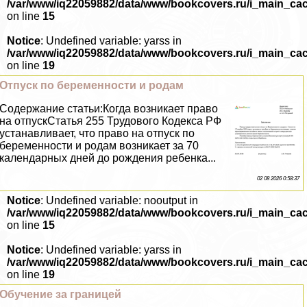
/var/www/iq22059882/data/www/bookcovers.ru/i_main_ca
on line
15
Notice
: Undefined variable: yarss in
/var/www/iq22059882/data/www/bookcovers.ru/i_main_ca
on line
19
Отпуск по беременности и родам
Содержание статьи:Когда возникает право
на отпускСтатья 255 Трудового Кодекса РФ
устанавливает, что право на отпуск по
беременности и родам возникает за 70
календарных дней до рождения ребенка...
02 08 2026 0:58:37
Notice
: Undefined variable: nooutput in
/var/www/iq22059882/data/www/bookcovers.ru/i_main_ca
on line
15
Notice
: Undefined variable: yarss in
/var/www/iq22059882/data/www/bookcovers.ru/i_main_ca
on line
19
Обучение за границей