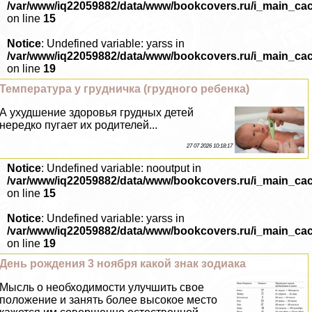
/var/www/iq22059882/data/www/bookcovers.ru/i_main_ca
on line
15
Notice
: Undefined variable: yarss in
/var/www/iq22059882/data/www/bookcovers.ru/i_main_ca
on line
19
Температура у грудничка (грудного ребенка)
А ухудшение здоровья грудных детей
нередко пугает их родителей...
27 07 2026 10:18:17
Notice
: Undefined variable: nooutput in
/var/www/iq22059882/data/www/bookcovers.ru/i_main_ca
on line
15
Notice
: Undefined variable: yarss in
/var/www/iq22059882/data/www/bookcovers.ru/i_main_ca
on line
19
День рождения 3 ноября какой знак зодиака
Мысль о необходимости улучшить свое
положение и занять более высокое место