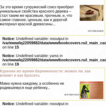
За это время супружеский союз приобрел
уникальные свойства красного дерева –
стал таким же красивым, прочным, и, что
самое главное, ценным, как и дорогой
материал красной древесины...
29 07 2026 20:38:25
Notice
: Undefined variable: nooutput in
/var/www/iq22059882/data/www/bookcovers.ru/i_main_ca
on line
15
Notice
: Undefined variable: yarss in
/var/www/iq22059882/data/www/bookcovers.ru/i_main_ca
on line
19
Курение во время беременности: можно ли, как
влияет и как бросить
Мама нужна каждому, а особенно не
родившемуся еще ребенку...
28 07 2026 5:35:10
Notice
: Undefined variable: nooutput in