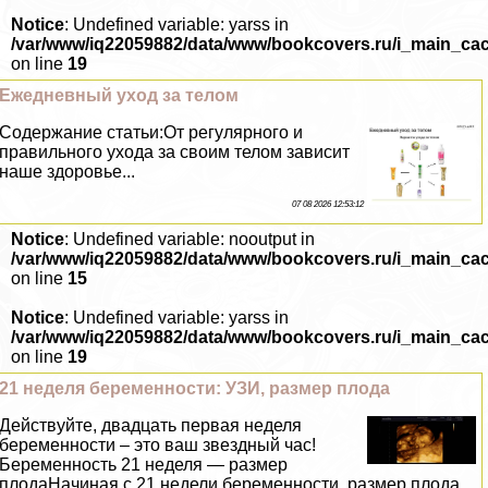
Notice
: Undefined variable: yarss in
/var/www/iq22059882/data/www/bookcovers.ru/i_main_ca
on line
19
Ежедневный уход за телом
Содержание статьи:От регулярного и
правильного ухода за своим телом зависит
наше здоровье...
07 08 2026 12:53:12
Notice
: Undefined variable: nooutput in
/var/www/iq22059882/data/www/bookcovers.ru/i_main_ca
on line
15
Notice
: Undefined variable: yarss in
/var/www/iq22059882/data/www/bookcovers.ru/i_main_ca
on line
19
21 неделя беременности: УЗИ, размер плода
Действуйте, двадцать первая неделя
беременности – это ваш звездный час!
Беременность 21 неделя — размер
плодаНачиная с 21 недели беременности, размер плода