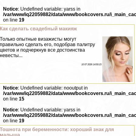
Notice
: Undefined variable: yarss in
/var/www/iq22059882/data/www/bookcovers.ru/i_main_ca
on line
19
Как сделать свадебный макияж
Только опытные визажисты могут
правильно сделать его, подобрав палитру
цветов и подчеркнув все достоинства
невесты...
10 07 2026 14:50:15
Notice
: Undefined variable: nooutput in
/var/www/iq22059882/data/www/bookcovers.ru/i_main_ca
on line
15
Notice
: Undefined variable: yarss in
/var/www/iq22059882/data/www/bookcovers.ru/i_main_ca
on line
19
Тошнота при беременности: хороший знак для
малыша