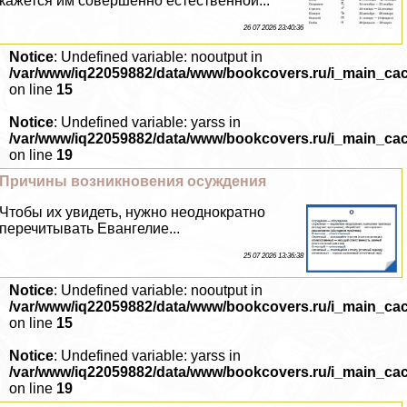
кажется им совершенно естественной...
26 07 2026 23:40:36
Notice
: Undefined variable: nooutput in
/var/www/iq22059882/data/www/bookcovers.ru/i_main_ca
on line
15
Notice
: Undefined variable: yarss in
/var/www/iq22059882/data/www/bookcovers.ru/i_main_ca
on line
19
Причины возникновения осуждения
Чтобы их увидеть, нужно неоднократно
перечитывать Евангелие...
25 07 2026 13:36:38
Notice
: Undefined variable: nooutput in
/var/www/iq22059882/data/www/bookcovers.ru/i_main_ca
on line
15
Notice
: Undefined variable: yarss in
/var/www/iq22059882/data/www/bookcovers.ru/i_main_ca
on line
19