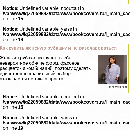
Notice
: Undefined variable: nooutput in
/var/www/iq22059882/data/www/bookcovers.ru/i_main_ca
on line
15
Notice
: Undefined variable: yarss in
/var/www/iq22059882/data/www/bookcovers.ru/i_main_ca
on line
19
Как купить женскую рубашку и не разочароваться
Женская рубаха включает в себя
невероятное обилие форм, фасонов,
расцветок и комбинаций, поэтому сделать
единственно правильный выбор
оказывается не так-то просто...
22 07 2026 1:12:32
Notice
: Undefined variable: nooutput in
/var/www/iq22059882/data/www/bookcovers.ru/i_main_ca
on line
15
Notice
: Undefined variable: yarss in
/var/www/iq22059882/data/www/bookcovers.ru/i_main_ca
on line
19