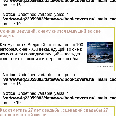
/var/www/iq22059882/data/www/bookcovers.ru/i_main_ca
on line
15
Notice
: Undefined variable: yarss in
/var/www/iq22059882/data/www/bookcovers.ru/i_main_ca
on line
19
Сонник Ведущий, к чему снится Ведущий во сне
видеть
К чему снится Ведущий: толкование по 100
авторамСонник XXI векаВедущий во сне к
чему снится сновидцуведущий – вас ждет
известие от важной и интересной особы...
30 07 2026 9:23:36
Notice
: Undefined variable: nooutput in
/var/www/iq22059882/data/www/bookcovers.ru/i_main_ca
on line
15
Notice
: Undefined variable: yarss in
/var/www/iq22059882/data/www/bookcovers.ru/i_main_ca
on line
19
Как отметить 27 лет свадьбы, сценарий свадьбы 27
лет совместной жизни