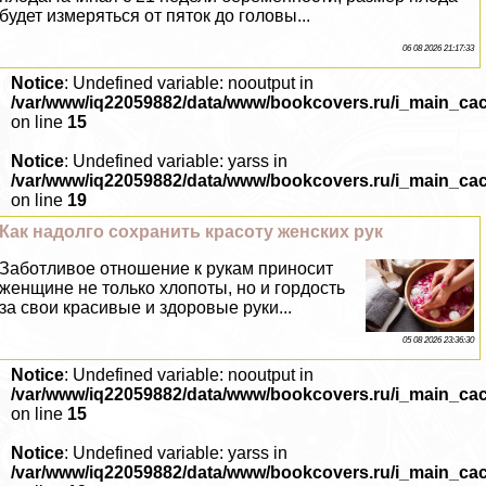
будет измеряться от пяток до головы...
06 08 2026 21:17:33
Notice
: Undefined variable: nooutput in
/var/www/iq22059882/data/www/bookcovers.ru/i_main_ca
on line
15
Notice
: Undefined variable: yarss in
/var/www/iq22059882/data/www/bookcovers.ru/i_main_ca
on line
19
Как надолго сохранить красоту женских рук
Заботливое отношение к рукам приносит
женщине не только хлопоты, но и гордость
за свои красивые и здоровые руки...
05 08 2026 23:36:30
Notice
: Undefined variable: nooutput in
/var/www/iq22059882/data/www/bookcovers.ru/i_main_ca
on line
15
Notice
: Undefined variable: yarss in
/var/www/iq22059882/data/www/bookcovers.ru/i_main_ca