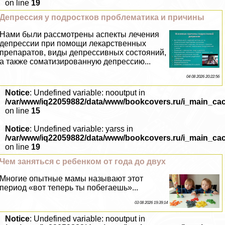
on line
19
Депрессия у подростков проблематика и причины
Нами были рассмотрены аспекты лечения
депрессии при помощи лекарственных
препаратов, виды депрессивных состояний,
а также соматизированную депрессию...
04 08 2026 20:22:56
Notice
: Undefined variable: nooutput in
/var/www/iq22059882/data/www/bookcovers.ru/i_main_ca
on line
15
Notice
: Undefined variable: yarss in
/var/www/iq22059882/data/www/bookcovers.ru/i_main_ca
on line
19
Чем заняться с ребенком от года до двух
Многие опытные мамы называют этот
период «вот теперь ты побегаешь»...
03 08 2026 19:39:14
Notice
: Undefined variable: nooutput in