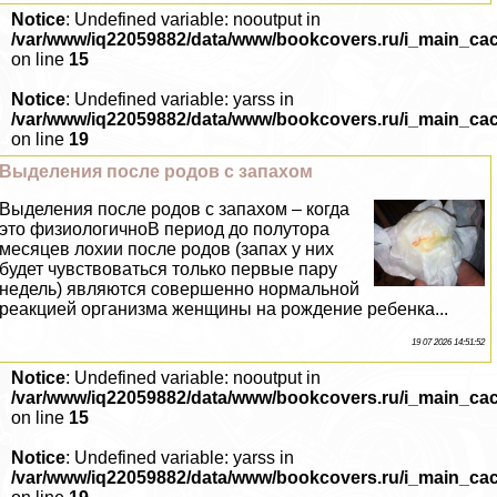
Notice
: Undefined variable: nooutput in
/var/www/iq22059882/data/www/bookcovers.ru/i_main_ca
on line
15
Notice
: Undefined variable: yarss in
/var/www/iq22059882/data/www/bookcovers.ru/i_main_ca
on line
19
Выделения после родов с запахом
Выделения после родов с запахом – когда
это физиологичноВ период до полутора
месяцев лохии после родов (запах у них
будет чувствоваться только первые пару
недель) являются совершенно нормальной
реакцией организма женщины на рождение ребенка...
19 07 2026 14:51:52
Notice
: Undefined variable: nooutput in
/var/www/iq22059882/data/www/bookcovers.ru/i_main_ca
on line
15
Notice
: Undefined variable: yarss in
/var/www/iq22059882/data/www/bookcovers.ru/i_main_ca