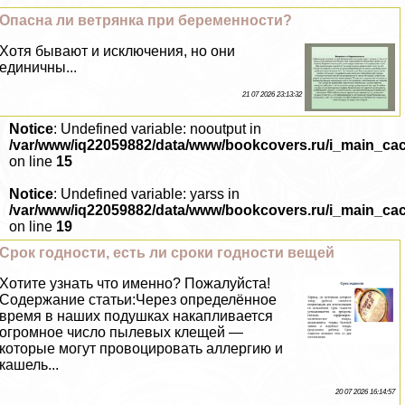
Опасна ли ветрянка при беременности?
Хотя бывают и исключения, но они
единичны...
21 07 2026 23:13:32
Notice
: Undefined variable: nooutput in
/var/www/iq22059882/data/www/bookcovers.ru/i_main_ca
on line
15
Notice
: Undefined variable: yarss in
/var/www/iq22059882/data/www/bookcovers.ru/i_main_ca
on line
19
Срок годности, есть ли сроки годности вещей
Хотите узнать что именно? Пожалуйста!
Содержание статьи:Через определённое
время в наших подушках накапливается
огромное число пылевых клещей —
которые могут провоцировать аллергию и
кашель...
20 07 2026 16:14:57