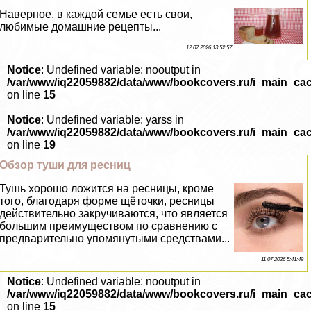
Наверное, в каждой семье есть свои,
любимые домашние рецепты...
12 07 2026 13:52:57
Notice
: Undefined variable: nooutput in
/var/www/iq22059882/data/www/bookcovers.ru/i_main_ca
on line
15
Notice
: Undefined variable: yarss in
/var/www/iq22059882/data/www/bookcovers.ru/i_main_ca
on line
19
Обзор туши для ресниц
Тушь хорошо ложится на ресницы, кроме
того, благодаря форме щёточки, ресницы
действительно закручиваются, что является
большим преимуществом по сравнению с
предварительно упомянутыми средствами...
11 07 2026 5:41:49
Notice
: Undefined variable: nooutput in
/var/www/iq22059882/data/www/bookcovers.ru/i_main_ca
on line
15