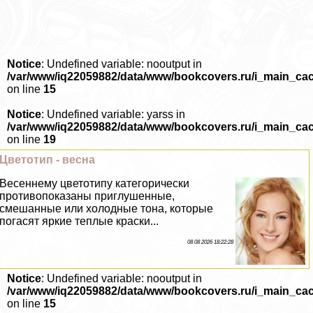
Notice
: Undefined variable: nooutput in
/var/www/iq22059882/data/www/bookcovers.ru/i_main_ca
on line
15
Notice
: Undefined variable: yarss in
/var/www/iq22059882/data/www/bookcovers.ru/i_main_ca
on line
19
Цветотип - весна
Весеннему цветотипу категорически
противопоказаны приглушенные,
смешанные или холодные тона, которые
погасят яркие теплые краски...
08 08 2026 18:22:28
Notice
: Undefined variable: nooutput in
/var/www/iq22059882/data/www/bookcovers.ru/i_main_ca
on line
15