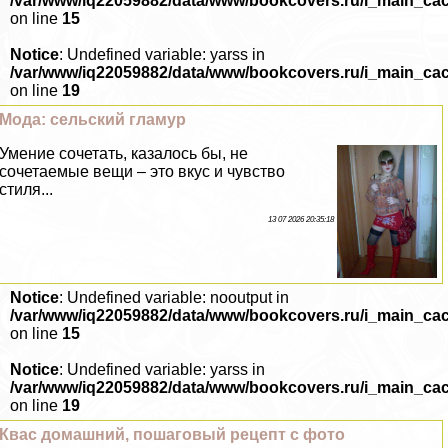
/var/www/iq22059882/data/www/bookcovers.ru/i_main_ca
on line
15
Notice
: Undefined variable: yarss in
/var/www/iq22059882/data/www/bookcovers.ru/i_main_ca
on line
19
Мода: сельский гламур
Умение сочетать, казалось бы, не
сочетаемые вещи – это вкус и чувство
стиля...
13 07 2026 20:35:18
Notice
: Undefined variable: nooutput in
/var/www/iq22059882/data/www/bookcovers.ru/i_main_ca
on line
15
Notice
: Undefined variable: yarss in
/var/www/iq22059882/data/www/bookcovers.ru/i_main_ca
on line
19
Квас домашний, пошаговый рецепт с фото