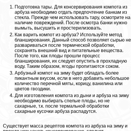
Подготовка тары. Для консервирования компота из
арбуза необходимо отдать предпочтение банкам из
стекла. Прежде чем использовать тару, осмотрите на
наличие повреждений. После осмотра банки нужно
вымыть, высушить и простерилизовать.
Как варить компот из арбуза? Используйте метод
бланширования. Данный способ позволяет сырью не
развариваться после термической обработки,
сохранять внешний вид и питательные вещества.
После того, как плоды прошли процесс
бланширования, их следует опустить в прохладную
воду. Таким образом, ягоды пропитаются соком.
Арбузный компот на зиму будет обладать более
пикантным вкусом, если в него добавить небольшое
количество перечной мяты, корицу, ванилина или
цветов гвоздики.
Для изготовления компота из дыни и арбуза на зиму
необходимо выбирать спелые плоды, но не
сахарные, т.к. после термальной обработки
сахарные кусочки арбуза распадутся.
Существует масса рецептов компота из арбуза на зиму и