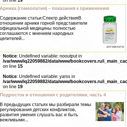
on line
19
Арника (гомеопатия) – показания к применению
Содержание статьи:Спектр действияВ
отношении арники горной представители
официальной медицины полностью
соглашаются с мнением народных
целителей...
18 07 2026 9:27:15
Notice
: Undefined variable: nooutput in
/var/www/iq22059882/data/www/bookcovers.ru/i_main_ca
on line
15
Notice
: Undefined variable: yarss in
/var/www/iq22059882/data/www/bookcovers.ru/i_main_ca
on line
19
Подросток и отношения с родителями, часть 4
В предыдущих статьях мы разбирали темы
регулирования детских конфликтов,
развития умения слушать вас и быть
вежливыми...