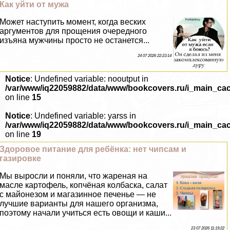
Как уйти от мужа
Может наступить момент, когда веских
аргументов для прощения очередного
изъяна мужчины просто не останется...
24 07 2026 22:23:14
Notice
: Undefined variable: nooutput in
/var/www/iq22059882/data/www/bookcovers.ru/i_main_ca
on line
15
Notice
: Undefined variable: yarss in
/var/www/iq22059882/data/www/bookcovers.ru/i_main_ca
on line
19
Здоровое питание для ребёнка: нет чипсам и
газировке
Мы выросли и поняли, что жареная на
масле картофель, копчёная колбаска, салат
с майонезом и магазинное печенье — не
лучшие варианты для нашего организма,
поэтому начали учиться есть овощи и каши...
23 07 2026 11:19:22