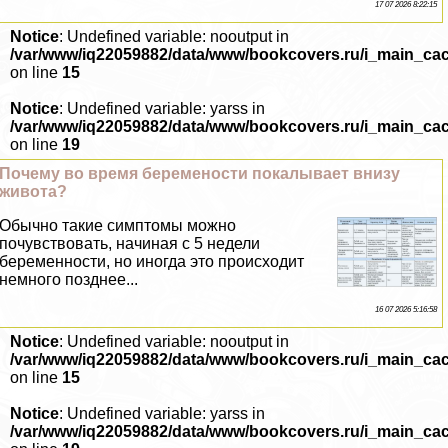
17 07 2026 8:22:15
Notice
: Undefined variable: nooutput in
/var/www/iq22059882/data/www/bookcovers.ru/i_main_ca
on line
15
Notice
: Undefined variable: yarss in
/var/www/iq22059882/data/www/bookcovers.ru/i_main_ca
on line
19
Почему во время беремености покалывает внизу
живота?
Обычно такие симптомы можно
почувствовать, начиная с 5 недели
беременности, но иногда это происходит
немного позднее...
16 07 2026 5:16:58
Notice
: Undefined variable: nooutput in
/var/www/iq22059882/data/www/bookcovers.ru/i_main_ca
on line
15
Notice
: Undefined variable: yarss in
/var/www/iq22059882/data/www/bookcovers.ru/i_main_ca