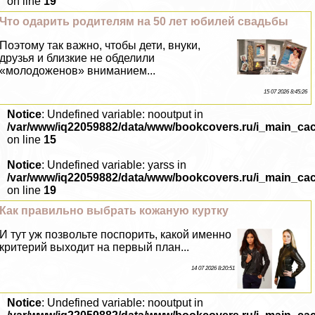
on line
19
Что одарить родителям на 50 лет юбилей свадьбы
Поэтому так важно, чтобы дети, внуки,
друзья и близкие не обделили
«молодоженов» вниманием...
15 07 2026 8:45:26
Notice
: Undefined variable: nooutput in
/var/www/iq22059882/data/www/bookcovers.ru/i_main_ca
on line
15
Notice
: Undefined variable: yarss in
/var/www/iq22059882/data/www/bookcovers.ru/i_main_ca
on line
19
Как правильно выбрать кожаную куртку
И тут уж позвольте поспорить, какой именно
критерий выходит на первый план...
14 07 2026 8:20:51
Notice
: Undefined variable: nooutput in