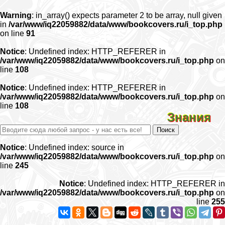
Warning
: in_array() expects parameter 2 to be array, null given
in
/var/www/iq22059882/data/www/bookcovers.ru/i_top.php
on line
91
Notice
: Undefined index: HTTP_REFERER in
/var/www/iq22059882/data/www/bookcovers.ru/i_top.php
on
line
108
Notice
: Undefined index: HTTP_REFERER in
/var/www/iq22059882/data/www/bookcovers.ru/i_top.php
on
line
108
Знания
Notice
: Undefined index: source in
/var/www/iq22059882/data/www/bookcovers.ru/i_top.php
on
line
245
Notice
: Undefined index: HTTP_REFERER in
/var/www/iq22059882/data/www/bookcovers.ru/i_top.php
on
line
255