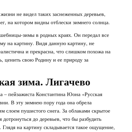
в жизни не видел таких заснеженных деревьев,
г, на котором видны отблески зимнего солнца.
лшебницы-зимы в родных краях. Он передал все
му на картину. Видя данную картину, не
реалистична и прекрасна, что слишком похожа на
ь, ценить свою Родину и ее природу за
кая зима. Лигачево
ка – пейзажиста Константина Юона «Русская
вни. В эту зимнею пору года она обрела
им слоем пушистого снега. За облаками скрытое
 дотронуться до деревьев, что бы разбудить
. Глядя на картину складывается такое ощущение,