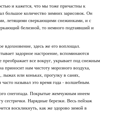
остью и кажется, что мы тоже причастны к
л большое количество зимних зарисовок. Он
ми, летящими сверкающими снежинками, и с
веркающий белизной, то немного подтаявший и
ое вдохновение, здесь же его воплощал.
атывает задорное настроение, вспоминаются
ке преображает все вокруг, укрывает под снежным
на приносит нам чистоту морозного воздуха,
, лыжах или коньках, прогулку в санях,
часто называл это время года - волшебным.
ного снегопада. Покрытые жемчужным инеем
гу сестрички. Нарядные березки. Весь пейзаж
чется воскликнуть, как же здорово зимой в