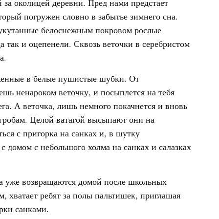
 за околицей деревни. Пред нами предстает
орый погружен словно в забытье зимнего сна.
– укутанные белоснежным покровом рослые
а так и оцепенели. Сквозь веточки в серебристом
а.
женные в белые пушистые шубки. От
нешь ненароком веточку, и посыплется на тебя
га. А веточка, лишь немного покачнется и вновь
гробам. Целой ватагой высыпают они на
ься с пригорка на санках и, в шутку
 с домом с небольшого холма на санках и салазках
та уже возвращаются домой после школьных
м, хватает ребят за полы пальтишек, приглашая
орки санками.