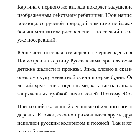
Картина с первого же взгляда покоряет задушевн
изображенным действиям ребятишек. Юон написа
восхищался русской природой, зимними пейзажа
большим талантом рисовал снег - то свежий и с
уже посеревший.
Юон часто посещал эту деревню, черпая здесь св
Посмотрев на картину Русская зима, зрителя охв
детские шалости и проказы. Зима, словно в сказ
одеялом скуку ненастной осени и серые будни. О
легкий хруст снега под ногами, катание на санках
запряженных тройкой лихих коней. Поэтому Юон 
Притихший сказочный лес после обильного ноч
деревья. Елочки, словно прижавшиеся друг к дру
наполнен русским колоритом и поэзией. Так и хо
русской деревне.