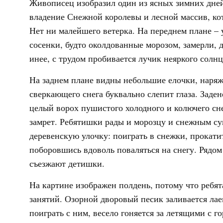
Живописец изобразил один из ясных зимних дней
владение Снежной королевы и лесной массив, кот
Нет ни малейшего ветерка. На переднем плане 
сосенки, будто околдованные морозом, замерли, д
инее, с трудом пробивается лучик неяркого солнц
На заднем плане видны небольшие елочки, наря
сверкающего снега буквально слепит глаза. Заде
целый ворох пушистого холодного и колючего сне
замрет. Ребятишки рады и морозцу и снежным су
деревенскую улочку: поиграть в снежки, прокатит
поборовшись вдоволь поваляться на снегу. Рядом
съезжают детишки.
На картине изображен полдень, потому что ребя
занятий. Озорной дворовый песик заливается лае
поиграть с ним, весело гоняется за летящими с г