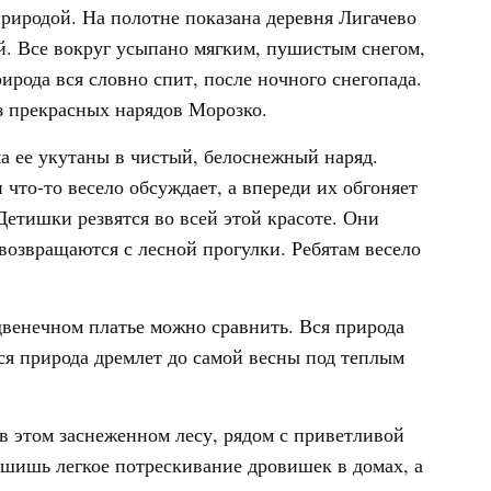
природой. На полотне показана деревня Лигачево
й. Все вокруг усыпано мягким, пушистым снегом,
ирода вся словно спит, после ночного снегопада.
з прекрасных нарядов Морозко.
а ее укутаны в чистый, белоснежный наряд.
 что-то весело обсуждает, а впереди их обгоняет
Детишки резвятся во всей этой красоте. Они
 возвращаются с лесной прогулки. Ребятам весело
двенечном платье можно сравнить. Вся природа
вся природа дремлет до самой весны под теплым
 в этом заснеженном лесу, рядом с приветливой
ышишь легкое потрескивание дровишек в домах, а