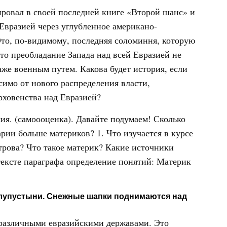
ровал в своей последней книге «Второй шанс» и
Евразией через углубленное американо-
Это, по-видимому, последняя соломиння, которую
что преобладание Запада над всей Евразией не
аже военным путем. Какова будет история, если
симо от нового распределения власти,
рховенства над Евразией?
сия. (самоооценка). Давайте подумаем! Сколько
рии больше материков? 1. Что изучается в курсе
трова? Что такое материк? Какие источники
ексте параграфа определение понятий: Материк
олупустыни. Снежные шапки поднимаются над
 различными евразийскими державами. Это