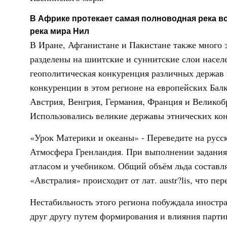
В Африке протекает самая полноводная река в
река мира Нил
В Иране, Афганистане и Пакистане также много 
разделены на шиитские и суннитские слои населе
геополитическая конкуренция различных держав 
конкуренции в этом регионе на европейских Бал
Австрия, Венгрия, Германия, Франция и Великобр
Использовались великие державы этнических кон
«Урок Материки и океаны» - Переведите на русс
Атмосфера Гренландия. При выполнении задания 
атласом и учебником. Общий объём льда составля
«Австралия» происходит от лат. austr?lis, что п
Нестабильность этого региона побуждала иностр
друг другу путем формирования и влияния парти