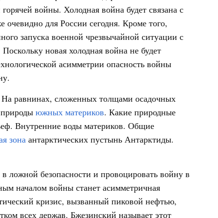
горячей войны. Холодная война будет связана с
е очевидно для России сегодня. Кроме того,
йного запуска военной чрезвычайной ситуации с
 Поскольку новая холодная война не будет
технологической асимметрии опасность войны
ну.
 На равнинах, сложенных толщами осадочных
 природы
южных материков
. Какие природные
еф. Внутренние воды материков. Общие
я зона
антарктических пустынь Антарктиды.
 в ложной безопасности и провоцировать войну в
вным началом войны станет асимметричная
етический кризис, вызванный пиковой нефтью,
стком всех держав. Бжезинский называет этот