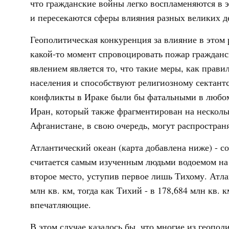
что гражданские войны легко воспламеняются в 
и пересекаются сферы влияния разных великих д
Геополитическая конкуренция за влияние в этом 
какой-то момент спровоцировать пожар граждан
явлением является то, что такие меры, как прав
населения и способствуют религиозному сектантс
конфликты в Ираке были бы фатальными в любом 
Иран, который также фрагментирован на несколь
Афганистане, в свою очередь, могут распростран
Атлантический океан (карта добавлена ниже) - с
считается самым изученным людьми водоемом на
второе место, уступив первое лишь Тихому. Атла
млн кв. км, тогда как Тихий - в 178,684 млн кв.
впечатляющие.
В этом случае казалось бы, что многие из геопол