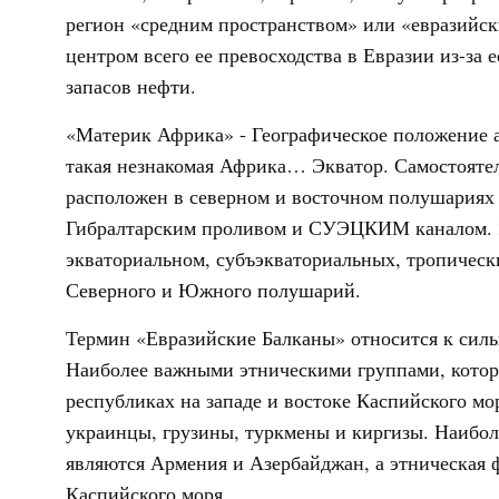
регион «средним пространством» или «евразийски
центром всего ее превосходства в Евразии из-за 
запасов нефти.
«Материк Африка» - Географическое положение а
такая незнакомая Африка… Экватор. Самостояте
расположен в северном и восточном полушариях
Гибралтарским проливом и СУЭЦКИМ каналом. 3
экваториальном, субъэкваториальных, тропическ
Северного и Южного полушарий.
Термин «Евразийские Балканы» относится к силь
Наиболее важными этническими группами, кото
республиках на западе и востоке Каспийского мор
украинцы, грузины, туркмены и киргизы. Наибол
являются Армения и Азербайджан, а этническая ф
Каспийского моря.