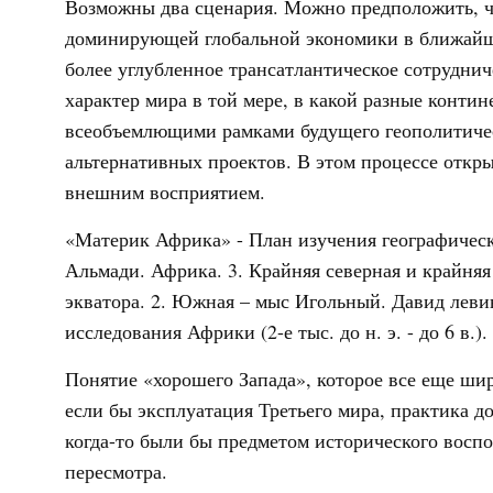
Возможны два сценария. Можно предположить, чт
доминирующей глобальной экономики в ближайшие
более углубленное трансатлантическое сотрудни
характер мира в той мере, в какой разные конти
всеобъемлющими рамками будущего геополитичес
альтернативных проектов. В этом процессе откры
внешним восприятием.
«Материк Африка» - План изучения географическ
Альмади. Африка. 3. Крайняя северная и крайня
экватора. 2. Южная – мыс Игольный. Давид левин
исследования Африки (2-е тыс. до н. э. - до 6 в.)
Понятие «хорошего Запада», которое все еще шир
если бы эксплуатация Третьего мира, практика д
когда-то были бы предметом исторического восп
пересмотра.