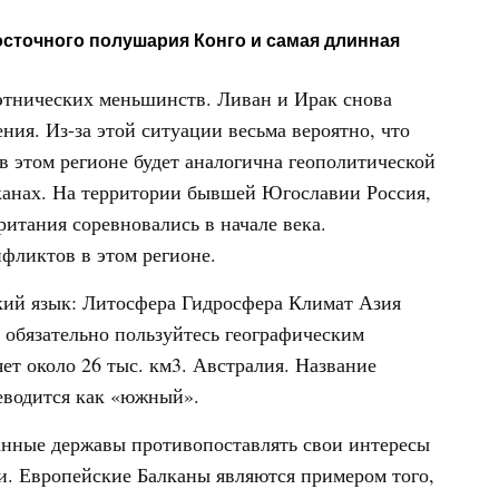
осточного полушария Конго и самая длинная
этнических меньшинств. Ливан и Ирак снова
ния. Из-за этой ситуации весьма вероятно, что
в этом регионе будет аналогична геополитической
канах. На территории бывшей Югославии Россия,
итания соревновались в начале века.
фликтов в этом регионе.
кий язык: Литосфера Гидросфера Климат Азия
обязательно пользуйтесь географическим
ет около 26 тыс. км3. Австралия. Название
ереводится как «южный».
анные державы противопоставлять свои интересы
и. Европейские Балканы являются примером того,