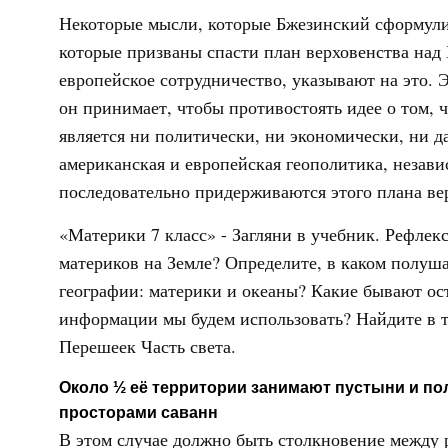
Некоторые мысли, которые Бжезинский сформули
которые призваны спасти план верховенства над 
европейское сотрудничество, указывают на это. 
он принимает, чтобы противостоять идее о том, 
является ни политически, ни экономически, ни д
американская и европейская геополитика, незави
последовательно придерживаются этого плана ве
«Материки 7 класс» - Загляни в учебник. Рефлек
материков на Земле? Определите, в каком полуша
географии: материки и океаны? Какие бывают ос
информации мы будем использовать? Найдите в т
Перешеек Часть света.
Около ½ её территории занимают пустыни и п
просторами саванн
В этом случае должно быть столкновение между