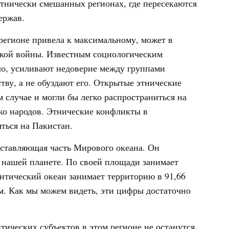
этнически смешанных регионах, где пересекаются
ержав.
регионе привела к максимальному, может в
ской войны. Известным социологическим
ило, усиливают недоверие между группами
тву, а не обуздают его. Открытые этнические
случае и могли бы легко распространиться на
ко народов. Этнические конфликты в
яться на Пакистан.
оставляющая часть Мирового океана. Он
 нашей планете. По своей площади занимает
нтический океан занимает территорию в 91,66
 км. Как мы можем видеть, эти цифры достаточно
итических субъектов в этом регионе не останутся