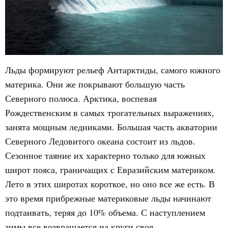
Льды формируют рельеф Антарктиды, самого южного
материка. Они же покрывают большую часть
Северного полюса. Арктика, воспевая
Рождественским в самых трогательных выражениях,
занята мощным ледниками. Большая часть акватории
Северного Ледовитого океана состоит из льдов.
Сезонное таяние их характерно только для южных
широт пояса, граничащих с Евразийским материком.
Лето в этих широтах короткое, но оно все же есть. В
это время прибрежные материковые льды начинают
подтаивать, теряя до 10% объема. С наступлением
зимы все возвращается на круги своя.