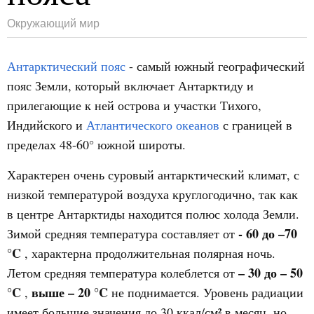
Окружающий мир
Антарктический пояс
- самый южный географический
пояс Земли, который включает Антарктиду и
прилегающие к ней острова и участки Тихого,
Индийского и
Атлантического океанов
с границей в
пределах 48-60° южной широты.
Характерен очень суровый антарктический климат, с
низкой температурой воздуха круглогодично, так как
в центре Антарктиды находится полюс холода Земли.
- 60 до –70
Зимой средняя температура составляет от
°C
, характерна продолжительная полярная ночь.
– 30 до – 50
Летом средняя температура колеблется от
°C
выше – 20 °C
,
не поднимается. Уровень радиации
имеет большие значения до 30 ккал/см² в месяц, но