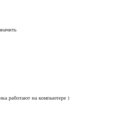
значить
ника работают на компьютере
)