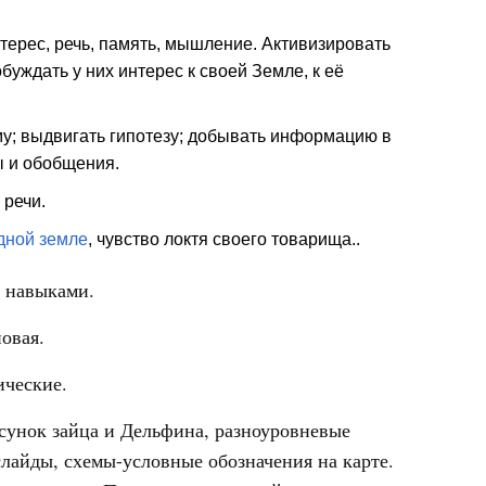
терес, речь, память, мышление. Активизировать
уждать у них интерес к своей Земле, к её
у; выдвигать гипотезу; добывать информацию в
ы и обобщения.
 речи.
дной земле
, чувство локтя своего товарища..
, навыками.
овая.
ические.
сунок зайца и Дельфина, разноуровневые
слайды, схемы-условные обозначения на карте.