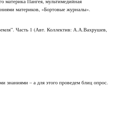
го материка Пангея, мультимедийная
таниями материков, «Бортовые журналы».
Земля”. Часть 1 (Авт. Коллектив: А.А.Вахрушев,
и знаниями – а для этого проведем блиц опрос.